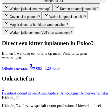
binnen 24 uur.
Werken jullie alleen overdag?
Komen er voorrijkosten bij?
Geven jullie garantie?
Welke kit gebruiken jullie?
Mag ik direct na het kitten weer douchen?
Werken jullie ook voor VvE's en aannemers?
Direct een kitter inplannen in
Exloo
?
Binnen 1 werkdag een offerte op maat. Vaste prijs, geen
verrassingen.
Offerte aanvragen
085 - 123 45 67
Ook actief in
't
Haantje
Aalden
Alteveer
Amen
Anderen
Anloo
Annen
Annerveenscheka
Kitbedrijf24
.
Kitbedrijf24.nl is uw specialist voor professioneel kitwerk in heel