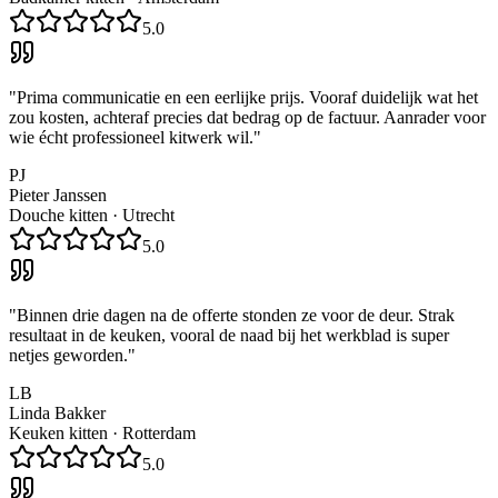
5.0
"
Prima communicatie en een eerlijke prijs. Vooraf duidelijk wat het
zou kosten, achteraf precies dat bedrag op de factuur. Aanrader voor
wie écht professioneel kitwerk wil.
"
PJ
Pieter Janssen
Douche kitten
·
Utrecht
5.0
"
Binnen drie dagen na de offerte stonden ze voor de deur. Strak
resultaat in de keuken, vooral de naad bij het werkblad is super
netjes geworden.
"
LB
Linda Bakker
Keuken kitten
·
Rotterdam
5.0