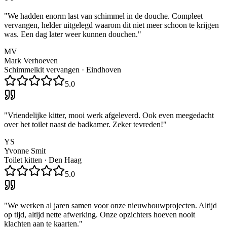
"
We hadden enorm last van schimmel in de douche. Compleet
vervangen, helder uitgelegd waarom dit niet meer schoon te krijgen
was. Een dag later weer kunnen douchen.
"
MV
Mark Verhoeven
Schimmelkit vervangen
·
Eindhoven
5.0
"
Vriendelijke kitter, mooi werk afgeleverd. Ook even meegedacht
over het toilet naast de badkamer. Zeker tevreden!
"
YS
Yvonne Smit
Toilet kitten
·
Den Haag
5.0
"
We werken al jaren samen voor onze nieuwbouwprojecten. Altijd
op tijd, altijd nette afwerking. Onze opzichters hoeven nooit
klachten aan te kaarten.
"