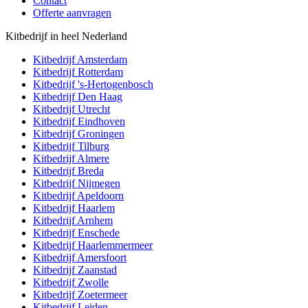
Contact
Offerte aanvragen
Kitbedrijf in heel Nederland
Kitbedrijf
Amsterdam
Kitbedrijf
Rotterdam
Kitbedrijf
's-Hertogenbosch
Kitbedrijf
Den Haag
Kitbedrijf
Utrecht
Kitbedrijf
Eindhoven
Kitbedrijf
Groningen
Kitbedrijf
Tilburg
Kitbedrijf
Almere
Kitbedrijf
Breda
Kitbedrijf
Nijmegen
Kitbedrijf
Apeldoorn
Kitbedrijf
Haarlem
Kitbedrijf
Arnhem
Kitbedrijf
Enschede
Kitbedrijf
Haarlemmermeer
Kitbedrijf
Amersfoort
Kitbedrijf
Zaanstad
Kitbedrijf
Zwolle
Kitbedrijf
Zoetermeer
Kitbedrijf
Leiden