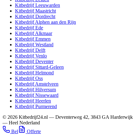
Kitbedrijf
Leeuwarden
Kitbedrijf
Maastricht
Kitbedrijf
Dordrecht
Kitbedrijf
Alphen aan den Rijn
Kitbedrijf
Ede
Kitbedrijf
Alkmaar
Kitbedrijf
Emmen
Kitbedrijf
Westland
Kitbedrijf
Delft
Kitbedrijf
Venlo
Kitbedrijf
Deventer
Kitbedrijf
Sittard-Geleen
Kitbedrijf
Helmond
Kitbedrijf
Oss
Kitbedrijf
Amstelveen
Kitbedrijf
Hilversum
Kitbedrijf
Nissewaard
Kitbedrijf
Heerlen
Kitbedrijf
Purmerend
©
2026
Kitbedrijf24.nl
—
Deventerweg 42
,
3843 GA
Harderwijk
—
Heel Nederland
Bel
Offerte