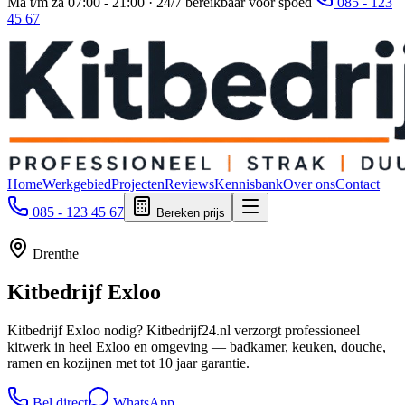
Ma t/m za 07:00 - 21:00 · 24/7 bereikbaar voor spoed
085 - 123
45 67
Home
Werkgebied
Projecten
Reviews
Kennisbank
Over ons
Contact
085 - 123 45 67
Bereken prijs
Drenthe
Kitbedrijf
Exloo
Kitbedrijf Exloo nodig? Kitbedrijf24.nl verzorgt professioneel
kitwerk in heel Exloo en omgeving — badkamer, keuken, douche,
ramen en kozijnen met tot 10 jaar garantie.
Bel direct
WhatsApp