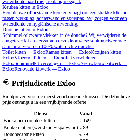
waterdichte naad die jarenlang meegaat.
Keuken kitten
in
Exloo
Een nieuwe of bestaande keuken vraagt om een strakke kitnaad
tussen werkblad, achterwand en spoelbak. Wij zorgen voor een
waterdichte en hygiënische afwerking.
Douche kitten
in
Exloo
Schimmel of zwarte vlekken in de douche? Wij verwijderen de
aangetaste kit en vervangen deze door verse schimmelwerende
sanitairkit voor een 100% waterdichte douche.
Toilet kitten
—
Exloo
Ramen kitten
—
Exloo
Kozijnen kitten
—
Exloo
Vloeren afkitten
—
Exloo
Kit verwijderen
—
Exloo
Schimmelkit vervangen
—
Exloo
Nieuwbouw kitwerk
—
Exloo
Renovatie kitwerk
—
Exloo
Prijsindicatie
Exloo
Richtprijzen voor de meest voorkomende klussen. De definitieve
prijs ontvangt u in een vrijblijvende offerte.
Dienst
Vanaf
Badkamer compleet kitten
€ 149
Keuken kitten (werkblad + spatwand)
€ 89
Douchecabine kitten
€ 79