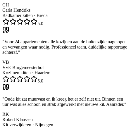
CH
Carla Hendriks
Badkamer kitten
·
Breda
5.0
"
Voor 24 appartementen alle kozijnen aan de buitenzijde nagelopen
en vervangen waar nodig. Professioneel team, duidelijke rapportage
achteraf.
"
VB
VvE Burgemeesterhof
Kozijnen kitten
·
Haarlem
5.0
"
Oude kit zat muurvast en ik kreeg het er zelf niet uit. Binnen een
uur was alles schoon en strak afgewerkt met nieuwe kit. Aanrader.
"
RK
Robert Klaassen
Kit verwijderen
·
Nijmegen