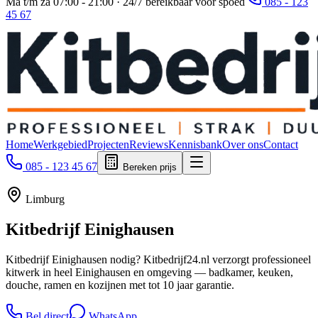
Ma t/m za 07:00 - 21:00 · 24/7 bereikbaar voor spoed
085 - 123
45 67
Home
Werkgebied
Projecten
Reviews
Kennisbank
Over ons
Contact
085 - 123 45 67
Bereken prijs
Limburg
Kitbedrijf
Einighausen
Kitbedrijf Einighausen nodig? Kitbedrijf24.nl verzorgt professioneel
kitwerk in heel Einighausen en omgeving — badkamer, keuken,
douche, ramen en kozijnen met tot 10 jaar garantie.
Bel direct
WhatsApp