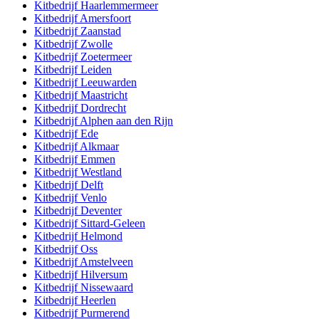
Kitbedrijf
Haarlemmermeer
Kitbedrijf
Amersfoort
Kitbedrijf
Zaanstad
Kitbedrijf
Zwolle
Kitbedrijf
Zoetermeer
Kitbedrijf
Leiden
Kitbedrijf
Leeuwarden
Kitbedrijf
Maastricht
Kitbedrijf
Dordrecht
Kitbedrijf
Alphen aan den Rijn
Kitbedrijf
Ede
Kitbedrijf
Alkmaar
Kitbedrijf
Emmen
Kitbedrijf
Westland
Kitbedrijf
Delft
Kitbedrijf
Venlo
Kitbedrijf
Deventer
Kitbedrijf
Sittard-Geleen
Kitbedrijf
Helmond
Kitbedrijf
Oss
Kitbedrijf
Amstelveen
Kitbedrijf
Hilversum
Kitbedrijf
Nissewaard
Kitbedrijf
Heerlen
Kitbedrijf
Purmerend