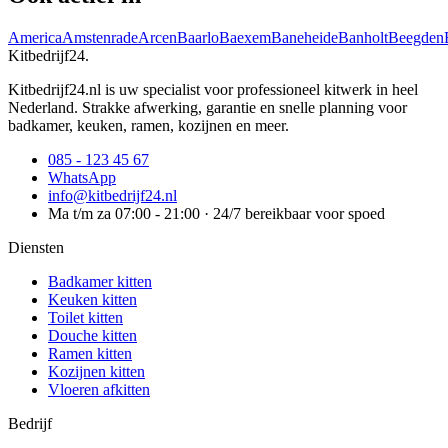
America
Amstenrade
Arcen
Baarlo
Baexem
Baneheide
Banholt
Beegden
Kitbedrijf24
.
Kitbedrijf24.nl is uw specialist voor professioneel kitwerk in heel
Nederland. Strakke afwerking, garantie en snelle planning voor
badkamer, keuken, ramen, kozijnen en meer.
085 - 123 45 67
WhatsApp
info@kitbedrijf24.nl
Ma t/m za 07:00 - 21:00 · 24/7 bereikbaar voor spoed
Diensten
Badkamer kitten
Keuken kitten
Toilet kitten
Douche kitten
Ramen kitten
Kozijnen kitten
Vloeren afkitten
Bedrijf