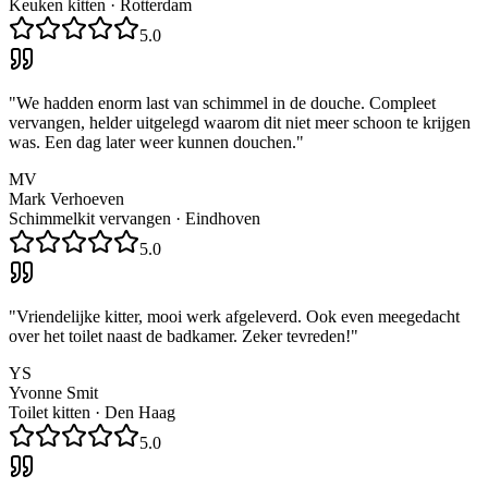
Keuken kitten
·
Rotterdam
5.0
"
We hadden enorm last van schimmel in de douche. Compleet
vervangen, helder uitgelegd waarom dit niet meer schoon te krijgen
was. Een dag later weer kunnen douchen.
"
MV
Mark Verhoeven
Schimmelkit vervangen
·
Eindhoven
5.0
"
Vriendelijke kitter, mooi werk afgeleverd. Ook even meegedacht
over het toilet naast de badkamer. Zeker tevreden!
"
YS
Yvonne Smit
Toilet kitten
·
Den Haag
5.0