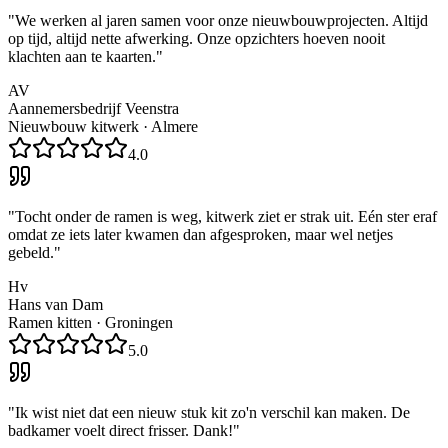
"
We werken al jaren samen voor onze nieuwbouwprojecten. Altijd
op tijd, altijd nette afwerking. Onze opzichters hoeven nooit
klachten aan te kaarten.
"
AV
Aannemersbedrijf Veenstra
Nieuwbouw kitwerk
·
Almere
4.0
"
Tocht onder de ramen is weg, kitwerk ziet er strak uit. Eén ster eraf
omdat ze iets later kwamen dan afgesproken, maar wel netjes
gebeld.
"
Hv
Hans van Dam
Ramen kitten
·
Groningen
5.0
"
Ik wist niet dat een nieuw stuk kit zo'n verschil kan maken. De
badkamer voelt direct frisser. Dank!
"