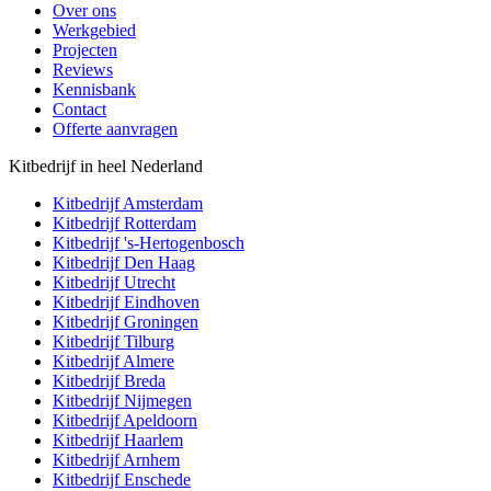
Over ons
Werkgebied
Projecten
Reviews
Kennisbank
Contact
Offerte aanvragen
Kitbedrijf in heel Nederland
Kitbedrijf
Amsterdam
Kitbedrijf
Rotterdam
Kitbedrijf
's-Hertogenbosch
Kitbedrijf
Den Haag
Kitbedrijf
Utrecht
Kitbedrijf
Eindhoven
Kitbedrijf
Groningen
Kitbedrijf
Tilburg
Kitbedrijf
Almere
Kitbedrijf
Breda
Kitbedrijf
Nijmegen
Kitbedrijf
Apeldoorn
Kitbedrijf
Haarlem
Kitbedrijf
Arnhem
Kitbedrijf
Enschede