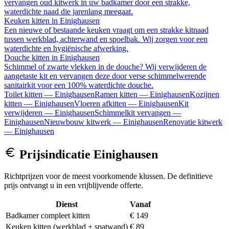
vervangen oud kitwerk in uw badkamer door een strakke,
waterdichte naad die jarenlang meegaat.
Keuken kitten
in
Einighausen
Een nieuwe of bestaande keuken vraagt om een strakke kitnaad
tussen werkblad, achterwand en spoelbak. Wij zorgen voor een
waterdichte en hygiënische afwerking.
Douche kitten
in
Einighausen
Schimmel of zwarte vlekken in de douche? Wij verwijderen de
aangetaste kit en vervangen deze door verse schimmelwerende
sanitairkit voor een 100% waterdichte douche.
Toilet kitten
—
Einighausen
Ramen kitten
—
Einighausen
Kozijnen
kitten
—
Einighausen
Vloeren afkitten
—
Einighausen
Kit
verwijderen
—
Einighausen
Schimmelkit vervangen
—
Einighausen
Nieuwbouw kitwerk
—
Einighausen
Renovatie kitwerk
—
Einighausen
Prijsindicatie
Einighausen
Richtprijzen voor de meest voorkomende klussen. De definitieve
prijs ontvangt u in een vrijblijvende offerte.
Dienst
Vanaf
Badkamer compleet kitten
€ 149
Keuken kitten (werkblad + spatwand)
€ 89