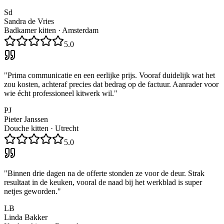
Sd
Sandra de Vries
Badkamer kitten
·
Amsterdam
5.0
"
Prima communicatie en een eerlijke prijs. Vooraf duidelijk wat het
zou kosten, achteraf precies dat bedrag op de factuur. Aanrader voor
wie écht professioneel kitwerk wil.
"
PJ
Pieter Janssen
Douche kitten
·
Utrecht
5.0
"
Binnen drie dagen na de offerte stonden ze voor de deur. Strak
resultaat in de keuken, vooral de naad bij het werkblad is super
netjes geworden.
"
LB
Linda Bakker