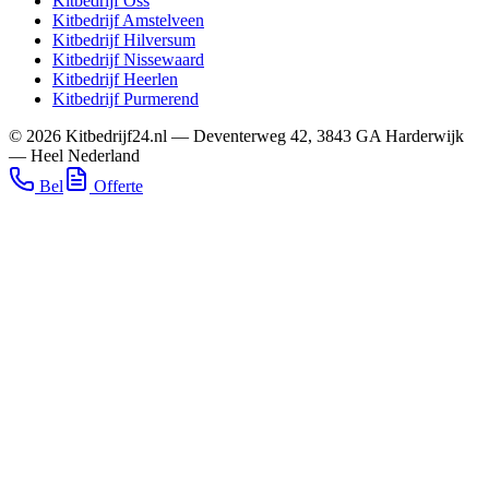
Kitbedrijf
Oss
Kitbedrijf
Amstelveen
Kitbedrijf
Hilversum
Kitbedrijf
Nissewaard
Kitbedrijf
Heerlen
Kitbedrijf
Purmerend
©
2026
Kitbedrijf24.nl
—
Deventerweg 42
,
3843 GA
Harderwijk
—
Heel Nederland
Bel
Offerte