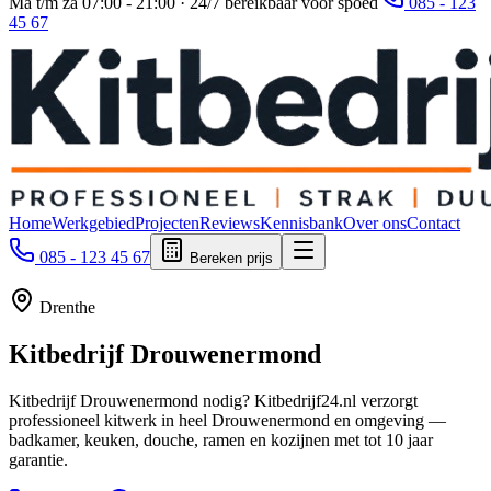
Ma t/m za 07:00 - 21:00 · 24/7 bereikbaar voor spoed
085 - 123
45 67
Home
Werkgebied
Projecten
Reviews
Kennisbank
Over ons
Contact
085 - 123 45 67
Bereken prijs
Drenthe
Kitbedrijf
Drouwenermond
Kitbedrijf Drouwenermond nodig? Kitbedrijf24.nl verzorgt
professioneel kitwerk in heel Drouwenermond en omgeving —
badkamer, keuken, douche, ramen en kozijnen met tot 10 jaar
garantie.