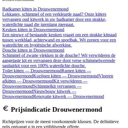
Badkamer kitten
in
Drouwenermond
Lekkages, schimmel of een verkleurde naad? Onze kitters
vervangen oud kitwerk in uw badkamer door een strakke,
waterdichte naad die jarenlang meegaat.
Keuken kitten
in
Drouwenermond
Een nieuwe of bestaande keuken vraagt om een strakke kitnaad
tussen werkblad, achterwand en spoelbak. Wij zorgen voor een
waterdichte en hygiënische afwerking.
Douche kitten
in
Drouwenermond
Schimmel of zwarte vlekken in de douche? Wij verwijderen de
aangetaste kit en vervangen deze door verse schimmelwerende
sanitairkit voor een 100% waterdichte douche.
Toilet kitten
—
Drouwenermond
Ramen kitten
—
Drouwenermond
Kozijnen kitten
—
Drouwenermond
Vloeren
afkitten
—
Drouwenermond
Kit verwijderen
—
Drouwenermond
Schimmelkit vervangen
—
Drouwenermond
Nieuwbouw kitwerk
—
Drouwenermond
Renovatie kitwerk
—
Drouwenermond
Prijsindicatie
Drouwenermond
Richtprijzen voor de meest voorkomende klussen. De definitieve
prijs ontvangt u in een vrijblijvende offerte.