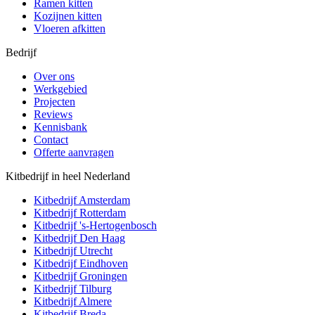
Ramen kitten
Kozijnen kitten
Vloeren afkitten
Bedrijf
Over ons
Werkgebied
Projecten
Reviews
Kennisbank
Contact
Offerte aanvragen
Kitbedrijf in heel Nederland
Kitbedrijf
Amsterdam
Kitbedrijf
Rotterdam
Kitbedrijf
's-Hertogenbosch
Kitbedrijf
Den Haag
Kitbedrijf
Utrecht
Kitbedrijf
Eindhoven
Kitbedrijf
Groningen
Kitbedrijf
Tilburg
Kitbedrijf
Almere
Kitbedrijf
Breda