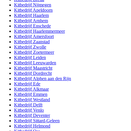
Kitbedrijf
Nijmegen
Kitbedrijf
Apeldoorn
Kitbedrijf
Haarlem
Kitbedrijf
Arnhem
Kitbedrijf
Enschede
Kitbedrijf
Haarlemmermeer
Kitbedrijf
Amersfoort
Kitbedrijf
Zaanstad
Kitbedrijf
Zwolle
Kitbedrijf
Zoetermeer
Kitbedrijf
Leiden
Kitbedrijf
Leeuwarden
Kitbedrijf
Maastricht
Kitbedrijf
Dordrecht
Kitbedrijf
Alphen aan den Rijn
Kitbedrijf
Ede
Kitbedrijf
Alkmaar
Kitbedrijf
Emmen
Kitbedrijf
Westland
Kitbedrijf
Delft
Kitbedrijf
Venlo
Kitbedrijf
Deventer
Kitbedrijf
Sittard-Geleen
Kitbedrijf
Helmond