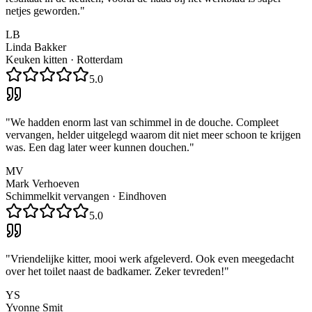
netjes geworden.
"
LB
Linda Bakker
Keuken kitten
·
Rotterdam
5.0
"
We hadden enorm last van schimmel in de douche. Compleet
vervangen, helder uitgelegd waarom dit niet meer schoon te krijgen
was. Een dag later weer kunnen douchen.
"
MV
Mark Verhoeven
Schimmelkit vervangen
·
Eindhoven
5.0
"
Vriendelijke kitter, mooi werk afgeleverd. Ook even meegedacht
over het toilet naast de badkamer. Zeker tevreden!
"
YS
Yvonne Smit