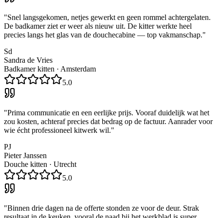
"
Snel langsgekomen, netjes gewerkt en geen rommel achtergelaten.
De badkamer ziet er weer als nieuw uit. De kitter werkte heel
precies langs het glas van de douchecabine — top vakmanschap.
"
Sd
Sandra de Vries
Badkamer kitten
·
Amsterdam
5.0
"
Prima communicatie en een eerlijke prijs. Vooraf duidelijk wat het
zou kosten, achteraf precies dat bedrag op de factuur. Aanrader voor
wie écht professioneel kitwerk wil.
"
PJ
Pieter Janssen
Douche kitten
·
Utrecht
5.0
"
Binnen drie dagen na de offerte stonden ze voor de deur. Strak
resultaat in de keuken, vooral de naad bij het werkblad is super