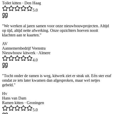
Toilet kitten
·
Den Haag
5.0
"
We werken al jaren samen voor onze nieuwbouwprojecten. Altijd
op tijd, altijd nette afwerking. Onze opzichters hoeven nooit
klachten aan te kaarten.
"
AV
Aannemersbedrijf Veenstra
Nieuwbouw kitwerk
·
Almere
4.0
"
Tocht onder de ramen is weg, kitwerk ziet er strak uit. Eén ster eraf
omdat ze iets later kwamen dan afgesproken, maar wel netjes
gebeld.
"
Hv
Hans van Dam
Ramen kitten
·
Groningen
5.0