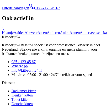
Offerte aanvragen
085 - 123 45 67
Ook actief in
't
Haantje
Aalden
Alteveer
Amen
Anderen
Anloo
Annen
Annerveenscheka
Kitbedrijf24
.
Kitbedrijf24.nl is uw specialist voor professioneel kitwerk in heel
Nederland. Strakke afwerking, garantie en snelle planning voor
badkamer, keuken, ramen, kozijnen en meer.
085 - 123 45 67
WhatsApp
info@kitbedrijf24.nl
Ma t/m za 07:00 - 21:00 · 24/7 bereikbaar voor spoed
Diensten
Badkamer kitten
Keuken kitten
Toilet kitten
Douche kitten