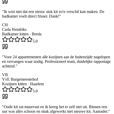
"
Ik wist niet dat een nieuw stuk kit zo'n verschil kan maken. De
badkamer voelt direct frisser. Dank!
"
CH
Carla Hendriks
Badkamer kitten
·
Breda
5.0
"
Voor 24 appartementen alle kozijnen aan de buitenzijde nagelopen
en vervangen waar nodig. Professioneel team, duidelijke rapportage
achteraf.
"
VB
VvE Burgemeesterhof
Kozijnen kitten
·
Haarlem
5.0
"
Oude kit zat muurvast en ik kreeg het er zelf niet uit. Binnen een
uur was alles schoon en strak afgewerkt met nieuwe kit. Aanrader.
"