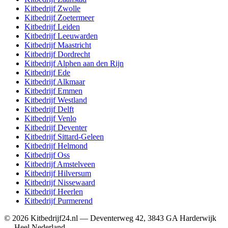
Kitbedrijf
Zwolle
Kitbedrijf
Zoetermeer
Kitbedrijf
Leiden
Kitbedrijf
Leeuwarden
Kitbedrijf
Maastricht
Kitbedrijf
Dordrecht
Kitbedrijf
Alphen aan den Rijn
Kitbedrijf
Ede
Kitbedrijf
Alkmaar
Kitbedrijf
Emmen
Kitbedrijf
Westland
Kitbedrijf
Delft
Kitbedrijf
Venlo
Kitbedrijf
Deventer
Kitbedrijf
Sittard-Geleen
Kitbedrijf
Helmond
Kitbedrijf
Oss
Kitbedrijf
Amstelveen
Kitbedrijf
Hilversum
Kitbedrijf
Nissewaard
Kitbedrijf
Heerlen
Kitbedrijf
Purmerend
©
2026
Kitbedrijf24.nl
—
Deventerweg 42
,
3843 GA
Harderwijk
—
Heel Nederland