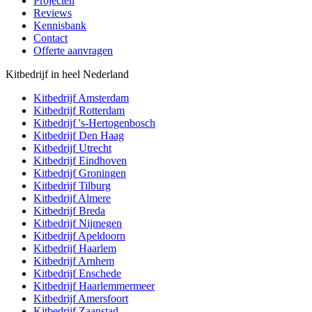
Projecten
Reviews
Kennisbank
Contact
Offerte aanvragen
Kitbedrijf in heel Nederland
Kitbedrijf
Amsterdam
Kitbedrijf
Rotterdam
Kitbedrijf
's-Hertogenbosch
Kitbedrijf
Den Haag
Kitbedrijf
Utrecht
Kitbedrijf
Eindhoven
Kitbedrijf
Groningen
Kitbedrijf
Tilburg
Kitbedrijf
Almere
Kitbedrijf
Breda
Kitbedrijf
Nijmegen
Kitbedrijf
Apeldoorn
Kitbedrijf
Haarlem
Kitbedrijf
Arnhem
Kitbedrijf
Enschede
Kitbedrijf
Haarlemmermeer
Kitbedrijf
Amersfoort
Kitbedrijf
Zaanstad