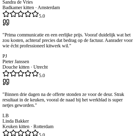
Sandra de Vries
Badkamer kitten
·
Amsterdam
5.0
"
Prima communicatie en een eerlijke prijs. Vooraf duidelijk wat het
zou kosten, achteraf precies dat bedrag op de factuur. Aanrader voor
wie écht professioneel kitwerk wil.
"
PJ
Pieter Janssen
Douche kitten
·
Utrecht
5.0
"
Binnen drie dagen na de offerte stonden ze voor de deur. Strak
resultaat in de keuken, vooral de naad bij het werkblad is super
netjes geworden.
"
LB
Linda Bakker
Keuken kitten
·
Rotterdam
5.0