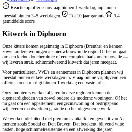
Reactie op offerteaanvraag binnen 1 werkdag, inplannen
meestal binnen 3–5 werkdagen.
Tot 10 jaar garantie
9,4
gemiddelde score
Kitwerk in
Diphoorn
Onze kitters komen regelmatig in Diphoorn (Drenthe) en kennen
zowel oudere woningen als nieuwbouw in de regio. Of het nu gaat
om een kleine doucheruimte of een complete badkamerrenovatie —
wij leveren strak, schimmelwerend kitwerk dat jaren meegaat.
Voor particulieren, VvE's en aannemers in Diphoorn plannen wij
meestal binnen enkele werkdagen in. Vraag online vrijblijvend een
offerte aan en u krijgt binnen 1 werkdag een vaste prijs.
Onze monteurs werken al jaren in deze regio en kennen de
eigenaardigheden van zowel oudere als moderne woningen. Of het
nu gaat om een appartement, eengezinswoning of bedrijfspand —
wij leveren maatwerk en garantie op het uitgevoerde werk.
We werken uitsluitend met premium sanitairkit en gevelkit van A-
merken zoals Soudal en Den Braven. Dat betekent: blijvend witte
naden, hoge schimmelresistentie en een afwerking die jaren