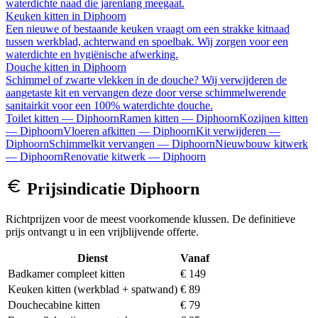
waterdichte naad die jarenlang meegaat.
Keuken kitten
in
Diphoorn
Een nieuwe of bestaande keuken vraagt om een strakke kitnaad
tussen werkblad, achterwand en spoelbak. Wij zorgen voor een
waterdichte en hygiënische afwerking.
Douche kitten
in
Diphoorn
Schimmel of zwarte vlekken in de douche? Wij verwijderen de
aangetaste kit en vervangen deze door verse schimmelwerende
sanitairkit voor een 100% waterdichte douche.
Toilet kitten
—
Diphoorn
Ramen kitten
—
Diphoorn
Kozijnen kitten
—
Diphoorn
Vloeren afkitten
—
Diphoorn
Kit verwijderen
—
Diphoorn
Schimmelkit vervangen
—
Diphoorn
Nieuwbouw kitwerk
—
Diphoorn
Renovatie kitwerk
—
Diphoorn
Prijsindicatie
Diphoorn
Richtprijzen voor de meest voorkomende klussen. De definitieve
prijs ontvangt u in een vrijblijvende offerte.
Dienst
Vanaf
Badkamer compleet kitten
€ 149
Keuken kitten (werkblad + spatwand)
€ 89
Douchecabine kitten
€ 79