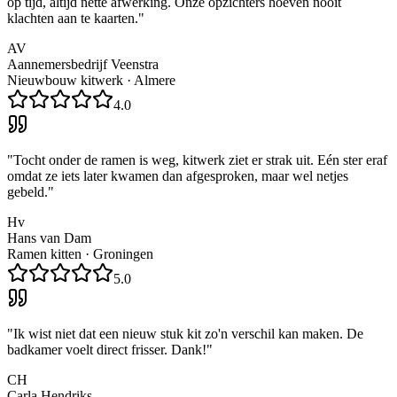
op tijd, altijd nette afwerking. Onze opzichters hoeven nooit
klachten aan te kaarten.
"
AV
Aannemersbedrijf Veenstra
Nieuwbouw kitwerk
·
Almere
4.0
"
Tocht onder de ramen is weg, kitwerk ziet er strak uit. Eén ster eraf
omdat ze iets later kwamen dan afgesproken, maar wel netjes
gebeld.
"
Hv
Hans van Dam
Ramen kitten
·
Groningen
5.0
"
Ik wist niet dat een nieuw stuk kit zo'n verschil kan maken. De
badkamer voelt direct frisser. Dank!
"
CH
Carla Hendriks