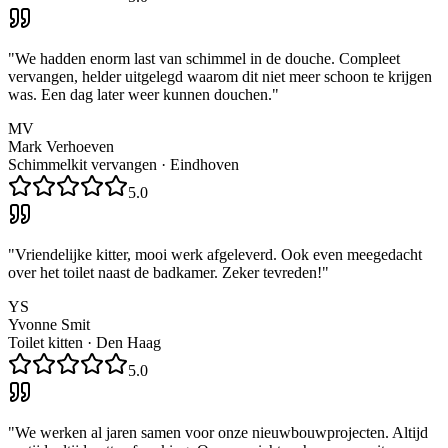
"
We hadden enorm last van schimmel in de douche. Compleet
vervangen, helder uitgelegd waarom dit niet meer schoon te krijgen
was. Een dag later weer kunnen douchen.
"
MV
Mark Verhoeven
Schimmelkit vervangen
·
Eindhoven
5.0
"
Vriendelijke kitter, mooi werk afgeleverd. Ook even meegedacht
over het toilet naast de badkamer. Zeker tevreden!
"
YS
Yvonne Smit
Toilet kitten
·
Den Haag
5.0
"
We werken al jaren samen voor onze nieuwbouwprojecten. Altijd