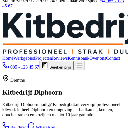
Ma t/m za 07:00 - 21:00 · 24/7 bereikbaar voor spoed
085 - 123
45 67
Home
Werkgebied
Projecten
Reviews
Kennisbank
Over ons
Contact
085 - 123 45 67
Bereken prijs
Drenthe
Kitbedrijf
Diphoorn
Kitbedrijf Diphoorn nodig? Kitbedrijf24.nl verzorgt professioneel
kitwerk in heel Diphoorn en omgeving — badkamer, keuken,
douche, ramen en kozijnen met tot 10 jaar garantie.
Bel direct
WhatsApp