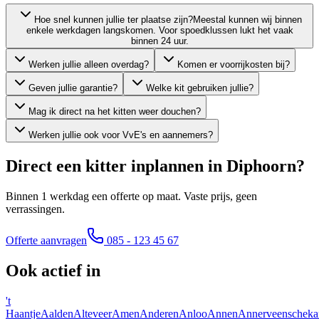
Hoe snel kunnen jullie ter plaatse zijn?
Meestal kunnen wij binnen
enkele werkdagen langskomen. Voor spoedklussen lukt het vaak
binnen 24 uur.
Werken jullie alleen overdag?
Komen er voorrijkosten bij?
Geven jullie garantie?
Welke kit gebruiken jullie?
Mag ik direct na het kitten weer douchen?
Werken jullie ook voor VvE's en aannemers?
Direct een kitter inplannen in
Diphoorn
?
Binnen 1 werkdag een offerte op maat. Vaste prijs, geen
verrassingen.
Offerte aanvragen
085 - 123 45 67
Ook actief in
't
Haantje
Aalden
Alteveer
Amen
Anderen
Anloo
Annen
Annerveenscheka