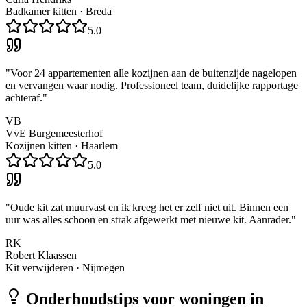
Badkamer kitten
·
Breda
5.0
"
Voor 24 appartementen alle kozijnen aan de buitenzijde nagelopen
en vervangen waar nodig. Professioneel team, duidelijke rapportage
achteraf.
"
VB
VvE Burgemeesterhof
Kozijnen kitten
·
Haarlem
5.0
"
Oude kit zat muurvast en ik kreeg het er zelf niet uit. Binnen een
uur was alles schoon en strak afgewerkt met nieuwe kit. Aanrader.
"
RK
Robert Klaassen
Kit verwijderen
·
Nijmegen
Onderhoudstips voor woningen in