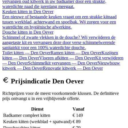
vervangen oud kitwerk in uw badkamer door een strakke,
waterdichte naad die jarenlang meegaat.
Keuken kitten
in
Den Oever
Een nieuwe of bestaande keuken vraagt om een strakke kitnaad
tussen werkblad, achterwand en spoelbak. Wij zorgen voor een
waterdichte en hygiënische afwerking.
Douche kitten
in
Den Oever
Schimmel of zwarte vlekken in de douche? Wij verwijderen de
aangetaste kit en vervangen deze door verse schimmelwerende
sanitairkit voor een 100% waterdichte douche.
Toilet kitten
—
Den Oever
Ramen kitten
—
Den Oever
Kozijnen
kitten
—
Den Oever
Vloeren afkitten
—
Den Oever
Kit verwijderen
—
Den Oever
Schimmelkit vervangen
—
Den Oever
Nieuwbouw
kitwerk
—
Den Oever
Renovatie kitwerk
—
Den Oever
Prijsindicatie
Den Oever
Richtprijzen voor de meest voorkomende klussen. De definitieve
prijs ontvangt u in een vrijblijvende offerte.
Dienst
Vanaf
Badkamer compleet kitten
€ 149
Keuken kitten (werkblad + spatwand)
€ 89
Douchecabine kitten
€ 79