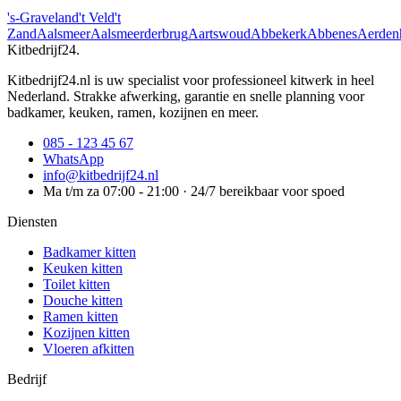
's-Graveland
't Veld
't
Zand
Aalsmeer
Aalsmeerderbrug
Aartswoud
Abbekerk
Abbenes
Aerden
Kitbedrijf24
.
Kitbedrijf24.nl is uw specialist voor professioneel kitwerk in heel
Nederland. Strakke afwerking, garantie en snelle planning voor
badkamer, keuken, ramen, kozijnen en meer.
085 - 123 45 67
WhatsApp
info@kitbedrijf24.nl
Ma t/m za 07:00 - 21:00 · 24/7 bereikbaar voor spoed
Diensten
Badkamer kitten
Keuken kitten
Toilet kitten
Douche kitten
Ramen kitten
Kozijnen kitten
Vloeren afkitten
Bedrijf