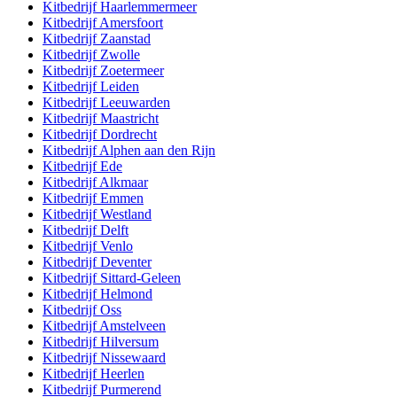
Kitbedrijf
Haarlemmermeer
Kitbedrijf
Amersfoort
Kitbedrijf
Zaanstad
Kitbedrijf
Zwolle
Kitbedrijf
Zoetermeer
Kitbedrijf
Leiden
Kitbedrijf
Leeuwarden
Kitbedrijf
Maastricht
Kitbedrijf
Dordrecht
Kitbedrijf
Alphen aan den Rijn
Kitbedrijf
Ede
Kitbedrijf
Alkmaar
Kitbedrijf
Emmen
Kitbedrijf
Westland
Kitbedrijf
Delft
Kitbedrijf
Venlo
Kitbedrijf
Deventer
Kitbedrijf
Sittard-Geleen
Kitbedrijf
Helmond
Kitbedrijf
Oss
Kitbedrijf
Amstelveen
Kitbedrijf
Hilversum
Kitbedrijf
Nissewaard
Kitbedrijf
Heerlen
Kitbedrijf
Purmerend