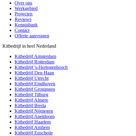
Over ons
Werkgebied
Projecten
Reviews
Kennisbank
Contact
Offerte aanvragen
Kitbedrijf in heel Nederland
Kitbedrijf
Amsterdam
Kitbedrijf
Rotterdam
Kitbedrijf
's-Hertogenbosch
Kitbedrijf
Den Haag
Kitbedrijf
Utrecht
Kitbedrijf
Eindhoven
Kitbedrijf
Groningen
Kitbedrijf
Tilburg
Kitbedrijf
Almere
Kitbedrijf
Breda
Kitbedrijf
Nijmegen
Kitbedrijf
Apeldoorn
Kitbedrijf
Haarlem
Kitbedrijf
Arnhem
Kitbedrijf
Enschede