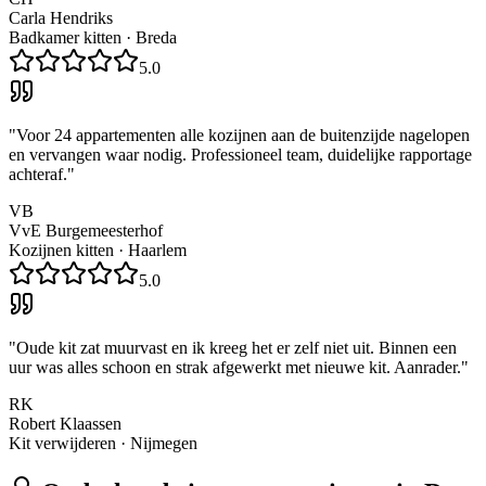
Carla Hendriks
Badkamer kitten
·
Breda
5.0
"
Voor 24 appartementen alle kozijnen aan de buitenzijde nagelopen
en vervangen waar nodig. Professioneel team, duidelijke rapportage
achteraf.
"
VB
VvE Burgemeesterhof
Kozijnen kitten
·
Haarlem
5.0
"
Oude kit zat muurvast en ik kreeg het er zelf niet uit. Binnen een
uur was alles schoon en strak afgewerkt met nieuwe kit. Aanrader.
"
RK
Robert Klaassen
Kit verwijderen
·
Nijmegen