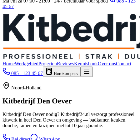
Ma t/m za 07:00 - 21:00 · 24/7 bereikbaar voor spoed
085 - 123
45 67
Home
Werkgebied
Projecten
Reviews
Kennisbank
Over ons
Contact
085 - 123 45 67
Bereken prijs
Noord-Holland
Kitbedrijf
Den Oever
Kitbedrijf Den Oever nodig? Kitbedrijf24.nl verzorgt professioneel
kitwerk in heel Den Oever en omgeving — badkamer, keuken,
douche, ramen en kozijnen met tot 10 jaar garantie.
Bel direct
WhatsApp