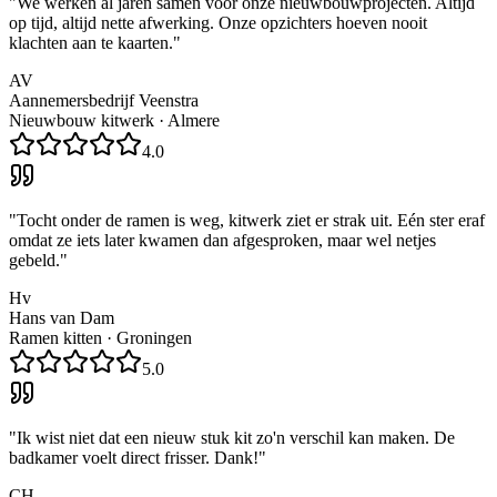
"
We werken al jaren samen voor onze nieuwbouwprojecten. Altijd
op tijd, altijd nette afwerking. Onze opzichters hoeven nooit
klachten aan te kaarten.
"
AV
Aannemersbedrijf Veenstra
Nieuwbouw kitwerk
·
Almere
4.0
"
Tocht onder de ramen is weg, kitwerk ziet er strak uit. Eén ster eraf
omdat ze iets later kwamen dan afgesproken, maar wel netjes
gebeld.
"
Hv
Hans van Dam
Ramen kitten
·
Groningen
5.0
"
Ik wist niet dat een nieuw stuk kit zo'n verschil kan maken. De
badkamer voelt direct frisser. Dank!
"
CH