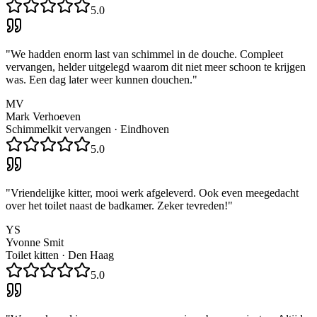
5.0
"
We hadden enorm last van schimmel in de douche. Compleet
vervangen, helder uitgelegd waarom dit niet meer schoon te krijgen
was. Een dag later weer kunnen douchen.
"
MV
Mark Verhoeven
Schimmelkit vervangen
·
Eindhoven
5.0
"
Vriendelijke kitter, mooi werk afgeleverd. Ook even meegedacht
over het toilet naast de badkamer. Zeker tevreden!
"
YS
Yvonne Smit
Toilet kitten
·
Den Haag
5.0