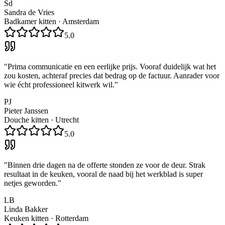
Sd
Sandra de Vries
Badkamer kitten
·
Amsterdam
5.0
"
Prima communicatie en een eerlijke prijs. Vooraf duidelijk wat het
zou kosten, achteraf precies dat bedrag op de factuur. Aanrader voor
wie écht professioneel kitwerk wil.
"
PJ
Pieter Janssen
Douche kitten
·
Utrecht
5.0
"
Binnen drie dagen na de offerte stonden ze voor de deur. Strak
resultaat in de keuken, vooral de naad bij het werkblad is super
netjes geworden.
"
LB
Linda Bakker
Keuken kitten
·
Rotterdam