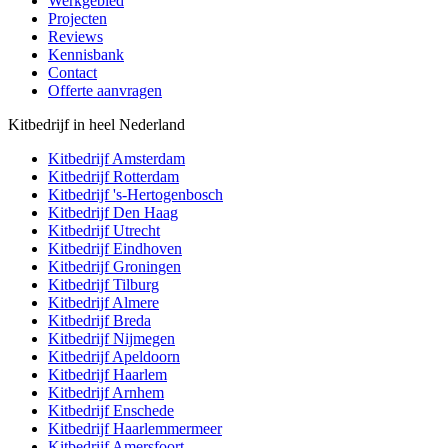
Werkgebied
Projecten
Reviews
Kennisbank
Contact
Offerte aanvragen
Kitbedrijf in heel Nederland
Kitbedrijf
Amsterdam
Kitbedrijf
Rotterdam
Kitbedrijf
's-Hertogenbosch
Kitbedrijf
Den Haag
Kitbedrijf
Utrecht
Kitbedrijf
Eindhoven
Kitbedrijf
Groningen
Kitbedrijf
Tilburg
Kitbedrijf
Almere
Kitbedrijf
Breda
Kitbedrijf
Nijmegen
Kitbedrijf
Apeldoorn
Kitbedrijf
Haarlem
Kitbedrijf
Arnhem
Kitbedrijf
Enschede
Kitbedrijf
Haarlemmermeer
Kitbedrijf
Amersfoort