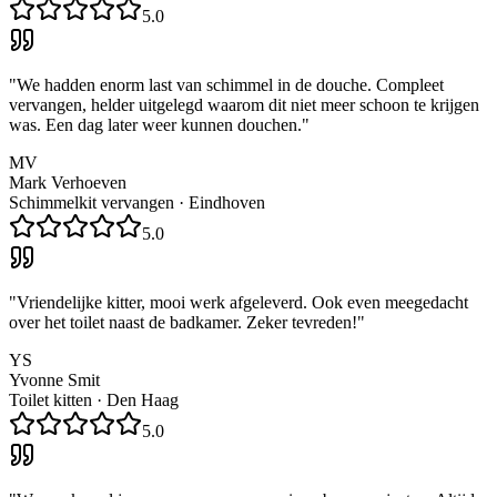
5.0
"
We hadden enorm last van schimmel in de douche. Compleet
vervangen, helder uitgelegd waarom dit niet meer schoon te krijgen
was. Een dag later weer kunnen douchen.
"
MV
Mark Verhoeven
Schimmelkit vervangen
·
Eindhoven
5.0
"
Vriendelijke kitter, mooi werk afgeleverd. Ook even meegedacht
over het toilet naast de badkamer. Zeker tevreden!
"
YS
Yvonne Smit
Toilet kitten
·
Den Haag
5.0