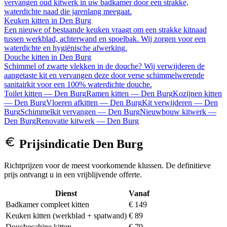
vervangen oud kitwerk in uw badkamer door een strakke,
waterdichte naad die jarenlang meegaat.
Keuken kitten
in
Den Burg
Een nieuwe of bestaande keuken vraagt om een strakke kitnaad
tussen werkblad, achterwand en spoelbak. Wij zorgen voor een
waterdichte en hygiënische afwerking.
Douche kitten
in
Den Burg
Schimmel of zwarte vlekken in de douche? Wij verwijderen de
aangetaste kit en vervangen deze door verse schimmelwerende
sanitairkit voor een 100% waterdichte douche.
Toilet kitten
—
Den Burg
Ramen kitten
—
Den Burg
Kozijnen kitten
—
Den Burg
Vloeren afkitten
—
Den Burg
Kit verwijderen
—
Den
Burg
Schimmelkit vervangen
—
Den Burg
Nieuwbouw kitwerk
—
Den Burg
Renovatie kitwerk
—
Den Burg
Prijsindicatie
Den Burg
Richtprijzen voor de meest voorkomende klussen. De definitieve
prijs ontvangt u in een vrijblijvende offerte.
Dienst
Vanaf
Badkamer compleet kitten
€ 149
Keuken kitten (werkblad + spatwand)
€ 89
Douchecabine kitten
€ 79