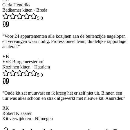
Carla Hendriks
Badkamer kitten
·
Breda
5.0
"
Voor 24 appartementen alle kozijnen aan de buitenzijde nagelopen
en vervangen waar nodig. Professioneel team, duidelijke rapportage
achteraf.
"
VB
VvE Burgemeesterhof
Kozijnen kitten
·
Haarlem
5.0
"
Oude kit zat muurvast en ik kreeg het er zelf niet uit. Binnen een
uur was alles schoon en strak afgewerkt met nieuwe kit. Aanrader.
"
RK
Robert Klaassen
Kit verwijderen
·
Nijmegen