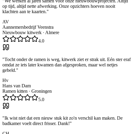
"
We werken al jaren samen voor onze nieuwbouwprojecten. Altijd
op tijd, altijd nette afwerking. Onze opzichters hoeven nooit
klachten aan te kaarten.
"
AV
Aannemersbedrijf Veenstra
Nieuwbouw kitwerk
·
Almere
4.0
"
Tocht onder de ramen is weg, kitwerk ziet er strak uit. Eén ster eraf
omdat ze iets later kwamen dan afgesproken, maar wel netjes
gebeld.
"
Hv
Hans van Dam
Ramen kitten
·
Groningen
5.0
"
Ik wist niet dat een nieuw stuk kit zo'n verschil kan maken. De
badkamer voelt direct frisser. Dank!
"
CH