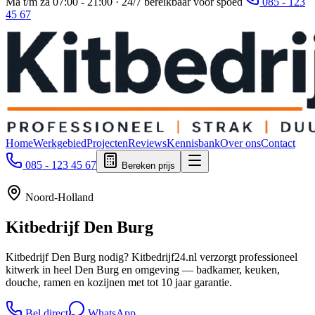
Ma t/m za 07:00 - 21:00 · 24/7 bereikbaar voor spoed
085 - 123
45 67
Home
Werkgebied
Projecten
Reviews
Kennisbank
Over ons
Contact
085 - 123 45 67
Bereken prijs
Noord-Holland
Kitbedrijf
Den Burg
Kitbedrijf Den Burg nodig? Kitbedrijf24.nl verzorgt professioneel
kitwerk in heel Den Burg en omgeving — badkamer, keuken,
douche, ramen en kozijnen met tot 10 jaar garantie.
Bel direct
WhatsApp