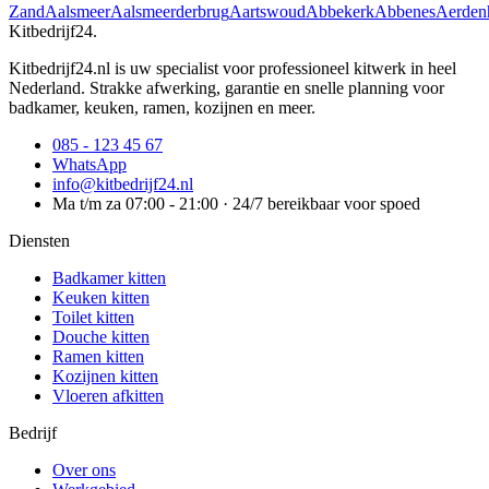
Zand
Aalsmeer
Aalsmeerderbrug
Aartswoud
Abbekerk
Abbenes
Aerden
Kitbedrijf24
.
Kitbedrijf24.nl is uw specialist voor professioneel kitwerk in heel
Nederland. Strakke afwerking, garantie en snelle planning voor
badkamer, keuken, ramen, kozijnen en meer.
085 - 123 45 67
WhatsApp
info@kitbedrijf24.nl
Ma t/m za 07:00 - 21:00 · 24/7 bereikbaar voor spoed
Diensten
Badkamer kitten
Keuken kitten
Toilet kitten
Douche kitten
Ramen kitten
Kozijnen kitten
Vloeren afkitten
Bedrijf
Over ons