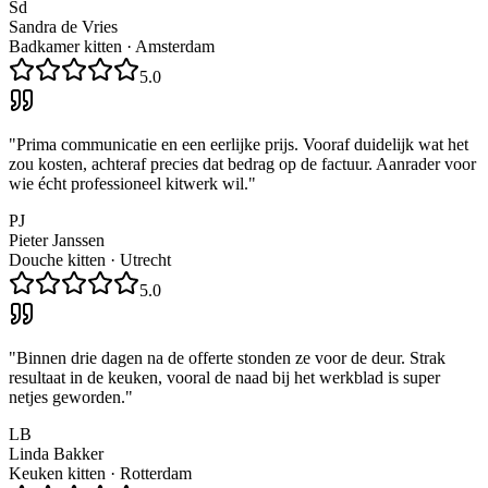
Sd
Sandra de Vries
Badkamer kitten
·
Amsterdam
5.0
"
Prima communicatie en een eerlijke prijs. Vooraf duidelijk wat het
zou kosten, achteraf precies dat bedrag op de factuur. Aanrader voor
wie écht professioneel kitwerk wil.
"
PJ
Pieter Janssen
Douche kitten
·
Utrecht
5.0
"
Binnen drie dagen na de offerte stonden ze voor de deur. Strak
resultaat in de keuken, vooral de naad bij het werkblad is super
netjes geworden.
"
LB
Linda Bakker
Keuken kitten
·
Rotterdam