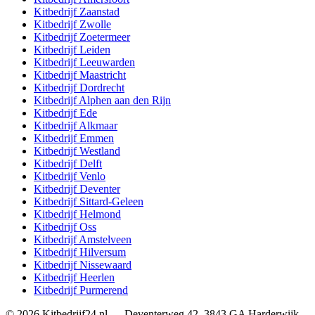
Kitbedrijf
Zaanstad
Kitbedrijf
Zwolle
Kitbedrijf
Zoetermeer
Kitbedrijf
Leiden
Kitbedrijf
Leeuwarden
Kitbedrijf
Maastricht
Kitbedrijf
Dordrecht
Kitbedrijf
Alphen aan den Rijn
Kitbedrijf
Ede
Kitbedrijf
Alkmaar
Kitbedrijf
Emmen
Kitbedrijf
Westland
Kitbedrijf
Delft
Kitbedrijf
Venlo
Kitbedrijf
Deventer
Kitbedrijf
Sittard-Geleen
Kitbedrijf
Helmond
Kitbedrijf
Oss
Kitbedrijf
Amstelveen
Kitbedrijf
Hilversum
Kitbedrijf
Nissewaard
Kitbedrijf
Heerlen
Kitbedrijf
Purmerend
©
2026
Kitbedrijf24.nl
—
Deventerweg 42
,
3843 GA
Harderwijk