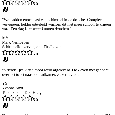
5.0
"
We hadden enorm last van schimmel in de douche. Compleet
vervangen, helder uitgelegd waarom dit niet meer schoon te krijgen
was. Een dag later weer kunnen douchen.
"
MV
Mark Verhoeven
Schimmelkit vervangen
·
Eindhoven
5.0
"
Vriendelijke kitter, mooi werk afgeleverd. Ook even meegedacht
over het toilet naast de badkamer. Zeker tevreden!
"
YS
Yvonne Smit
Toilet kitten
·
Den Haag
5.0