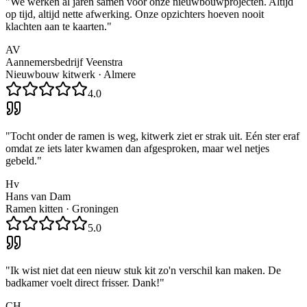
"
We werken al jaren samen voor onze nieuwbouwprojecten. Altijd
op tijd, altijd nette afwerking. Onze opzichters hoeven nooit
klachten aan te kaarten.
"
AV
Aannemersbedrijf Veenstra
Nieuwbouw kitwerk
·
Almere
4.0
"
Tocht onder de ramen is weg, kitwerk ziet er strak uit. Eén ster eraf
omdat ze iets later kwamen dan afgesproken, maar wel netjes
gebeld.
"
Hv
Hans van Dam
Ramen kitten
·
Groningen
5.0
"
Ik wist niet dat een nieuw stuk kit zo'n verschil kan maken. De
badkamer voelt direct frisser. Dank!
"
CH