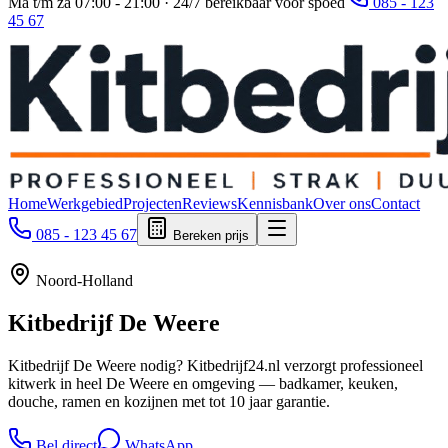
Ma t/m za 07:00 - 21:00 · 24/7 bereikbaar voor spoed
085 - 123
45 67
Home
Werkgebied
Projecten
Reviews
Kennisbank
Over ons
Contact
085 - 123 45 67
Bereken prijs
Noord-Holland
Kitbedrijf
De Weere
Kitbedrijf De Weere nodig? Kitbedrijf24.nl verzorgt professioneel
kitwerk in heel De Weere en omgeving — badkamer, keuken,
douche, ramen en kozijnen met tot 10 jaar garantie.
Bel direct
WhatsApp