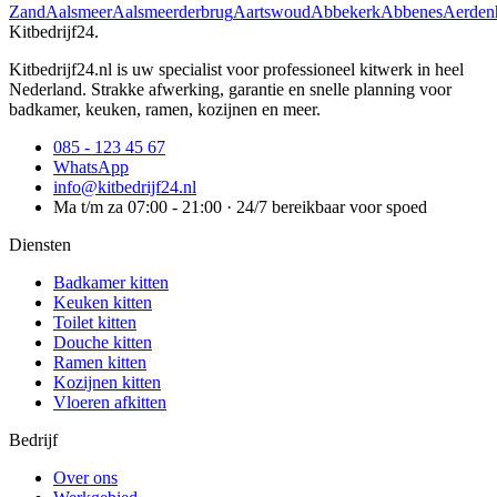
Zand
Aalsmeer
Aalsmeerderbrug
Aartswoud
Abbekerk
Abbenes
Aerden
Kitbedrijf24
.
Kitbedrijf24.nl is uw specialist voor professioneel kitwerk in heel
Nederland. Strakke afwerking, garantie en snelle planning voor
badkamer, keuken, ramen, kozijnen en meer.
085 - 123 45 67
WhatsApp
info@kitbedrijf24.nl
Ma t/m za 07:00 - 21:00 · 24/7 bereikbaar voor spoed
Diensten
Badkamer kitten
Keuken kitten
Toilet kitten
Douche kitten
Ramen kitten
Kozijnen kitten
Vloeren afkitten
Bedrijf
Over ons