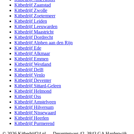
Kitbedrijf
Zaanstad
Kitbedrijf
Zwolle
Kitbedrijf
Zoetermeer
Kitbedrijf
Leiden
Kitbedrijf
Leeuwarden
Kitbedrijf
Maastricht
Kitbedrijf
Dordrecht
Kitbedrijf
Alphen aan den Rijn
Kitbedrijf
Ede
Kitbedrijf
Alkmaar
Kitbedrijf
Emmen
Kitbedrijf
Westland
Kitbedrijf
Delft
Kitbedrijf
Venlo
Kitbedrijf
Deventer
Kitbedrijf
Sittard-Geleen
Kitbedrijf
Helmond
Kitbedrijf
Oss
Kitbedrijf
Amstelveen
Kitbedrijf
Hilversum
Kitbedrijf
Nissewaard
Kitbedrijf
Heerlen
Kitbedrijf
Purmerend
©
2026
Kitbedrijf24.nl
—
Deventerweg 42
,
3843 GA
Harderwijk