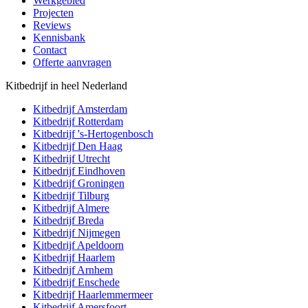
Werkgebied
Projecten
Reviews
Kennisbank
Contact
Offerte aanvragen
Kitbedrijf in heel Nederland
Kitbedrijf
Amsterdam
Kitbedrijf
Rotterdam
Kitbedrijf
's-Hertogenbosch
Kitbedrijf
Den Haag
Kitbedrijf
Utrecht
Kitbedrijf
Eindhoven
Kitbedrijf
Groningen
Kitbedrijf
Tilburg
Kitbedrijf
Almere
Kitbedrijf
Breda
Kitbedrijf
Nijmegen
Kitbedrijf
Apeldoorn
Kitbedrijf
Haarlem
Kitbedrijf
Arnhem
Kitbedrijf
Enschede
Kitbedrijf
Haarlemmermeer
Kitbedrijf
Amersfoort