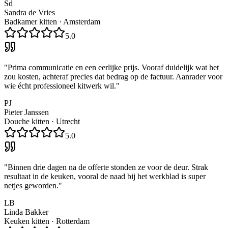
Sd
Sandra de Vries
Badkamer kitten
·
Amsterdam
5.0
"
Prima communicatie en een eerlijke prijs. Vooraf duidelijk wat het
zou kosten, achteraf precies dat bedrag op de factuur. Aanrader voor
wie écht professioneel kitwerk wil.
"
PJ
Pieter Janssen
Douche kitten
·
Utrecht
5.0
"
Binnen drie dagen na de offerte stonden ze voor de deur. Strak
resultaat in de keuken, vooral de naad bij het werkblad is super
netjes geworden.
"
LB
Linda Bakker
Keuken kitten
·
Rotterdam