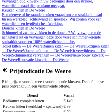
vervangen oud kitwerk in uw badkamer door een strakke,
waterdichte naad die jarenlang meegaat.
Keuken kitten
in
De Weere
Een nieuwe of bestaande keuken vraagt om een strakke kitnaad
tussen werkblad, achterwand en spoelbak. Wij zorgen voor een
waterdichte en hygiënische afwerking.
Douche kitten
in
De Weere
Schimmel of zwarte vlekken in de douche? Wij verwijderen de
aangetaste kit en vervangen deze door verse schimmelwerende
sanitairkit voor een 100% waterdichte douche.
Toilet kitten
—
De Weere
Ramen kitten
—
De Weere
Kozijnen kitten
—
De Weere
Vloeren afkitten
—
De Weere
Kit verwijderen
—
De
Weere
Schimmelkit vervangen
—
De Weere
Nieuwbouw kitwerk
—
De Weere
Renovatie kitwerk
—
De Weere
Prijsindicatie
De Weere
Richtprijzen voor de meest voorkomende klussen. De definitieve
prijs ontvangt u in een vrijblijvende offerte.
Dienst
Vanaf
Badkamer compleet kitten
€ 149
Keuken kitten (werkblad + spatwand)
€ 89
Douchecabine kitten
€ 79