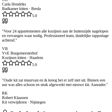
Carla Hendriks
Badkamer kitten
·
Breda
5.0
"
Voor 24 appartementen alle kozijnen aan de buitenzijde nagelopen
en vervangen waar nodig. Professioneel team, duidelijke rapportage
achteraf.
"
VB
VvE Burgemeesterhof
Kozijnen kitten
·
Haarlem
5.0
"
Oude kit zat muurvast en ik kreeg het er zelf niet uit. Binnen een
uur was alles schoon en strak afgewerkt met nieuwe kit. Aanrader.
"
RK
Robert Klaassen
Kit verwijderen
·
Nijmegen