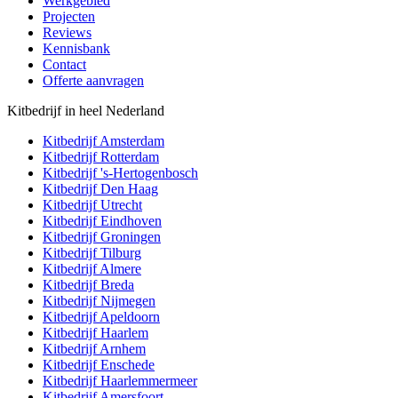
Werkgebied
Projecten
Reviews
Kennisbank
Contact
Offerte aanvragen
Kitbedrijf in heel Nederland
Kitbedrijf
Amsterdam
Kitbedrijf
Rotterdam
Kitbedrijf
's-Hertogenbosch
Kitbedrijf
Den Haag
Kitbedrijf
Utrecht
Kitbedrijf
Eindhoven
Kitbedrijf
Groningen
Kitbedrijf
Tilburg
Kitbedrijf
Almere
Kitbedrijf
Breda
Kitbedrijf
Nijmegen
Kitbedrijf
Apeldoorn
Kitbedrijf
Haarlem
Kitbedrijf
Arnhem
Kitbedrijf
Enschede
Kitbedrijf
Haarlemmermeer
Kitbedrijf
Amersfoort