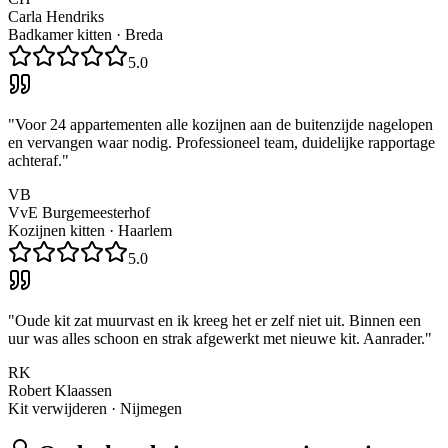
Carla Hendriks
Badkamer kitten
·
Breda
5.0
"
Voor 24 appartementen alle kozijnen aan de buitenzijde nagelopen
en vervangen waar nodig. Professioneel team, duidelijke rapportage
achteraf.
"
VB
VvE Burgemeesterhof
Kozijnen kitten
·
Haarlem
5.0
"
Oude kit zat muurvast en ik kreeg het er zelf niet uit. Binnen een
uur was alles schoon en strak afgewerkt met nieuwe kit. Aanrader.
"
RK
Robert Klaassen
Kit verwijderen
·
Nijmegen