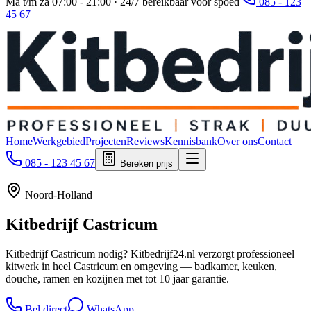
Ma t/m za 07:00 - 21:00 · 24/7 bereikbaar voor spoed
085 - 123
45 67
Home
Werkgebied
Projecten
Reviews
Kennisbank
Over ons
Contact
085 - 123 45 67
Bereken prijs
Noord-Holland
Kitbedrijf
Castricum
Kitbedrijf Castricum nodig? Kitbedrijf24.nl verzorgt professioneel
kitwerk in heel Castricum en omgeving — badkamer, keuken,
douche, ramen en kozijnen met tot 10 jaar garantie.
Bel direct
WhatsApp