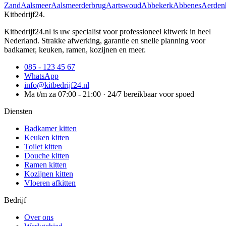
Zand
Aalsmeer
Aalsmeerderbrug
Aartswoud
Abbekerk
Abbenes
Aerden
Kitbedrijf24
.
Kitbedrijf24.nl is uw specialist voor professioneel kitwerk in heel
Nederland. Strakke afwerking, garantie en snelle planning voor
badkamer, keuken, ramen, kozijnen en meer.
085 - 123 45 67
WhatsApp
info@kitbedrijf24.nl
Ma t/m za 07:00 - 21:00 · 24/7 bereikbaar voor spoed
Diensten
Badkamer kitten
Keuken kitten
Toilet kitten
Douche kitten
Ramen kitten
Kozijnen kitten
Vloeren afkitten
Bedrijf
Over ons