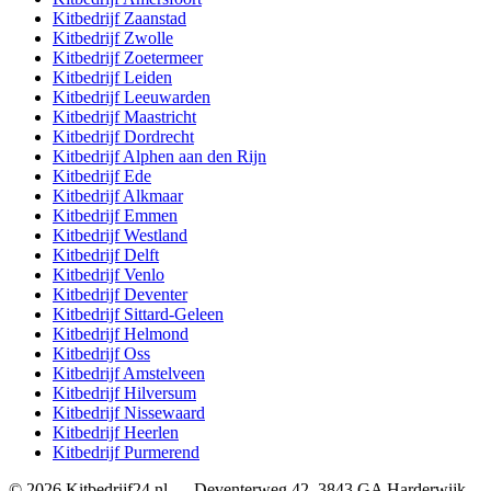
Kitbedrijf
Zaanstad
Kitbedrijf
Zwolle
Kitbedrijf
Zoetermeer
Kitbedrijf
Leiden
Kitbedrijf
Leeuwarden
Kitbedrijf
Maastricht
Kitbedrijf
Dordrecht
Kitbedrijf
Alphen aan den Rijn
Kitbedrijf
Ede
Kitbedrijf
Alkmaar
Kitbedrijf
Emmen
Kitbedrijf
Westland
Kitbedrijf
Delft
Kitbedrijf
Venlo
Kitbedrijf
Deventer
Kitbedrijf
Sittard-Geleen
Kitbedrijf
Helmond
Kitbedrijf
Oss
Kitbedrijf
Amstelveen
Kitbedrijf
Hilversum
Kitbedrijf
Nissewaard
Kitbedrijf
Heerlen
Kitbedrijf
Purmerend
©
2026
Kitbedrijf24.nl
—
Deventerweg 42
,
3843 GA
Harderwijk