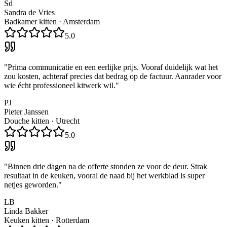
Sd
Sandra de Vries
Badkamer kitten
·
Amsterdam
5.0
"
Prima communicatie en een eerlijke prijs. Vooraf duidelijk wat het
zou kosten, achteraf precies dat bedrag op de factuur. Aanrader voor
wie écht professioneel kitwerk wil.
"
PJ
Pieter Janssen
Douche kitten
·
Utrecht
5.0
"
Binnen drie dagen na de offerte stonden ze voor de deur. Strak
resultaat in de keuken, vooral de naad bij het werkblad is super
netjes geworden.
"
LB
Linda Bakker
Keuken kitten
·
Rotterdam