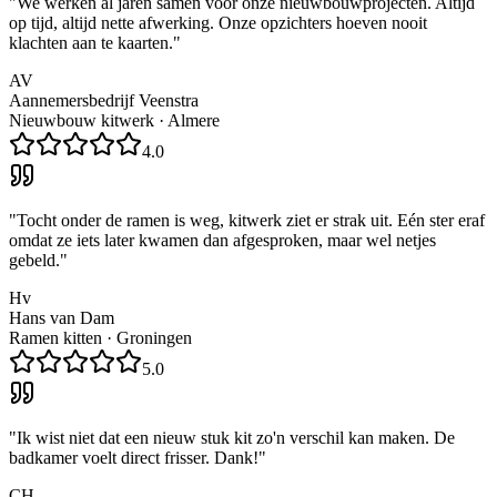
"
We werken al jaren samen voor onze nieuwbouwprojecten. Altijd
op tijd, altijd nette afwerking. Onze opzichters hoeven nooit
klachten aan te kaarten.
"
AV
Aannemersbedrijf Veenstra
Nieuwbouw kitwerk
·
Almere
4.0
"
Tocht onder de ramen is weg, kitwerk ziet er strak uit. Eén ster eraf
omdat ze iets later kwamen dan afgesproken, maar wel netjes
gebeld.
"
Hv
Hans van Dam
Ramen kitten
·
Groningen
5.0
"
Ik wist niet dat een nieuw stuk kit zo'n verschil kan maken. De
badkamer voelt direct frisser. Dank!
"
CH