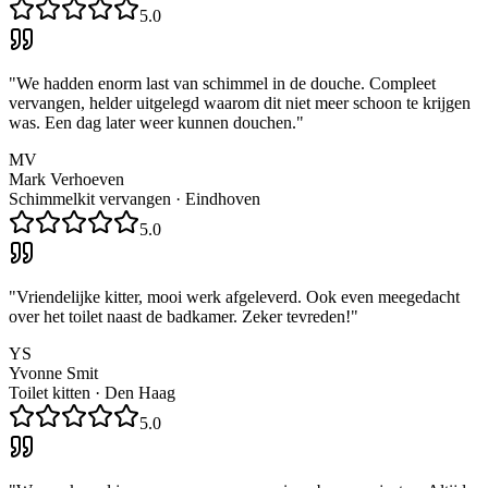
5.0
"
We hadden enorm last van schimmel in de douche. Compleet
vervangen, helder uitgelegd waarom dit niet meer schoon te krijgen
was. Een dag later weer kunnen douchen.
"
MV
Mark Verhoeven
Schimmelkit vervangen
·
Eindhoven
5.0
"
Vriendelijke kitter, mooi werk afgeleverd. Ook even meegedacht
over het toilet naast de badkamer. Zeker tevreden!
"
YS
Yvonne Smit
Toilet kitten
·
Den Haag
5.0