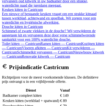
vervangen oud kitwerk in uw badkamer door een strakke,
waterdichte naad die jarenlang meegaat.
Keuken kitten
in
Castricum
Een nieuwe of bestaande keuken vraagt om een strakke kitnaad
tussen werkblad, achterwand en spoelbak. Wij zorgen voor een
waterdichte en hygiënische afwerking.
Douche kitten
in
Castricum
Schimmel of zwarte vlekken in de douche? Wij verwijderen de
aangetaste kit en vervangen deze door verse schimmelwerende
sanitairkit voor een 100% waterdichte douche.
Toilet kitten
—
Castricum
Ramen kitten
—
Castricum
Kozijnen kitten
—
Castricum
Vloeren afkitten
—
Castricum
Kit verwijderen
—
Castricum
Schimmelkit vervangen
—
Castricum
Nieuwbouw kitwerk
—
Castricum
Renovatie kitwerk
—
Castricum
Prijsindicatie
Castricum
Richtprijzen voor de meest voorkomende klussen. De definitieve
prijs ontvangt u in een vrijblijvende offerte.
Dienst
Vanaf
Badkamer compleet kitten
€ 149
Keuken kitten (werkblad + spatwand)
€ 89
Douchecabine kitten
€ 79