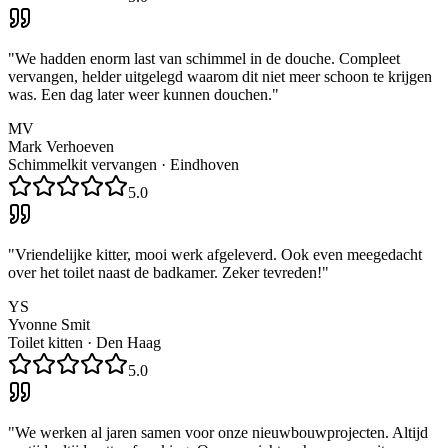
"
We hadden enorm last van schimmel in de douche. Compleet
vervangen, helder uitgelegd waarom dit niet meer schoon te krijgen
was. Een dag later weer kunnen douchen.
"
MV
Mark Verhoeven
Schimmelkit vervangen
·
Eindhoven
5.0
"
Vriendelijke kitter, mooi werk afgeleverd. Ook even meegedacht
over het toilet naast de badkamer. Zeker tevreden!
"
YS
Yvonne Smit
Toilet kitten
·
Den Haag
5.0
"
We werken al jaren samen voor onze nieuwbouwprojecten. Altijd