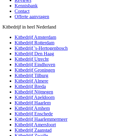
Reviews
Kennisbank
Contact
Offerte aanvragen
Kitbedrijf in heel Nederland
Kitbedrijf
Amsterdam
Kitbedrijf
Rotterdam
Kitbedrijf
's-Hertogenbosch
Kitbedrijf
Den Haag
Kitbedrijf
Utrecht
Kitbedrijf
Eindhoven
Kitbedrijf
Groningen
Kitbedrijf
Tilburg
Kitbedrijf
Almere
Kitbedrijf
Breda
Kitbedrijf
Nijmegen
Kitbedrijf
Apeldoorn
Kitbedrijf
Haarlem
Kitbedrijf
Arnhem
Kitbedrijf
Enschede
Kitbedrijf
Haarlemmermeer
Kitbedrijf
Amersfoort
Kitbedrijf
Zaanstad
Kitbedrijf
Zwolle