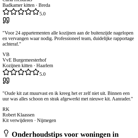
Badkamer kitten
·
Breda
5.0
"
Voor 24 appartementen alle kozijnen aan de buitenzijde nagelopen
en vervangen waar nodig. Professioneel team, duidelijke rapportage
achteraf.
"
VB
VvE Burgemeesterhof
Kozijnen kitten
·
Haarlem
5.0
"
Oude kit zat muurvast en ik kreeg het er zelf niet uit. Binnen een
uur was alles schoon en strak afgewerkt met nieuwe kit. Aanrader.
"
RK
Robert Klaassen
Kit verwijderen
·
Nijmegen
Onderhoudstips voor woningen in