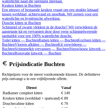
waterdichte naad die jarenlang meegaat.
Keuken kitten
in
Buchten
Een nieuwe of bestaande keuken vraagt om een strakke kitnaad
tussen werkblad, achterwand en spoelbak. Wij zorgen voor een
waterdichte en hygiënische afwerking.
Douche kitten
in
Buchten
Schimmel of zwarte vlekken in de douche? Wij verwijderen de
aangetaste kit en vervangen deze door verse schimmelwerende
sanitairkit voor een 100% waterdichte douche.
Toilet kitten
—
Buchten
Ramen kitten
—
Buchten
Kozijnen kitten
—
Buchten
Vloeren afkitten
—
Buchten
Kit verwijderen
—
Buchten
Schimmelkit vervangen
—
Buchten
Nieuwbouw kitwerk
—
Buchten
Renovatie kitwerk
—
Buchten
Prijsindicatie
Buchten
Richtprijzen voor de meest voorkomende klussen. De definitieve
prijs ontvangt u in een vrijblijvende offerte.
Dienst
Vanaf
Badkamer compleet kitten
€ 149
Keuken kitten (werkblad + spatwand)
€ 89
Douchecabine kitten
€ 79