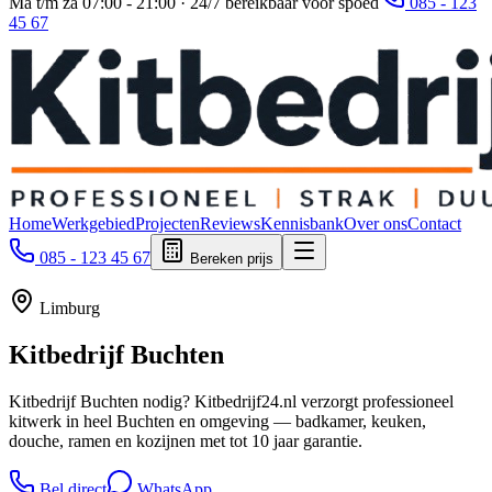
Ma t/m za 07:00 - 21:00 · 24/7 bereikbaar voor spoed
085 - 123
45 67
Home
Werkgebied
Projecten
Reviews
Kennisbank
Over ons
Contact
085 - 123 45 67
Bereken prijs
Limburg
Kitbedrijf
Buchten
Kitbedrijf Buchten nodig? Kitbedrijf24.nl verzorgt professioneel
kitwerk in heel Buchten en omgeving — badkamer, keuken,
douche, ramen en kozijnen met tot 10 jaar garantie.
Bel direct
WhatsApp