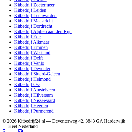
Kitbedrijf
Zoetermeer
Kitbedrijf
Leiden
Kitbedrijf
Leeuwarden
Kitbedrijf
Maastricht
Kitbedrijf
Dordrecht
Kitbedrijf
Alphen aan den Rijn
Kitbedrijf
Ede
Kitbedrijf
Alkmaar
Kitbedrijf
Emmen
Kitbedrijf
Westland
Kitbedrijf
Delft
Kitbedrijf
Venlo
Kitbedrijf
Deventer
Kitbedrijf
Sittard-Geleen
Kitbedrijf
Helmond
Kitbedrijf
Oss
Kitbedrijf
Amstelveen
Kitbedrijf
Hilversum
Kitbedrijf
Nissewaard
Kitbedrijf
Heerlen
Kitbedrijf
Purmerend
©
2026
Kitbedrijf24.nl
—
Deventerweg 42
,
3843 GA
Harderwijk
—
Heel Nederland