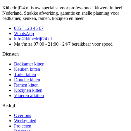
Kitbedrijf24.nl is uw specialist voor professioneel kitwerk in heel
Nederland. Strakke afwerking, garantie en snelle planning voor
badkamer, keuken, ramen, kozijnen en meer.
085 - 123 45 67
WhatsApp
info@kitbedrijf24.nl
Ma t/m za 07:00 - 21:00 · 24/7 bereikbaar voor spoed
Diensten
Badkamer kitten
Keuken kitten
Toilet kitten
Douche kitten
Ramen kitten
Kozijnen kitten
Vloeren afkitten
Bedrijf
Over ons
Werkgebied
Projecten