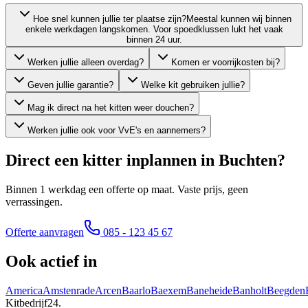
Hoe snel kunnen jullie ter plaatse zijn?
Meestal kunnen wij binnen
enkele werkdagen langskomen. Voor spoedklussen lukt het vaak
binnen 24 uur.
Werken jullie alleen overdag?
Komen er voorrijkosten bij?
Geven jullie garantie?
Welke kit gebruiken jullie?
Mag ik direct na het kitten weer douchen?
Werken jullie ook voor VvE's en aannemers?
Direct een kitter inplannen in
Buchten
?
Binnen 1 werkdag een offerte op maat. Vaste prijs, geen
verrassingen.
Offerte aanvragen
085 - 123 45 67
Ook actief in
America
Amstenrade
Arcen
Baarlo
Baexem
Baneheide
Banholt
Beegden
Kitbedrijf24
.