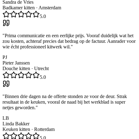
Sandra de Vries
Badkamer kitten
·
Amsterdam
5.0
"
Prima communicatie en een eerlijke prijs. Vooraf duidelijk wat het
zou kosten, achteraf precies dat bedrag op de factuur. Aanrader voor
wie écht professioneel kitwerk wil.
"
PJ
Pieter Janssen
Douche kitten
·
Utrecht
5.0
"
Binnen drie dagen na de offerte stonden ze voor de deur. Strak
resultaat in de keuken, vooral de naad bij het werkblad is super
netjes geworden.
"
LB
Linda Bakker
Keuken kitten
·
Rotterdam
5.0