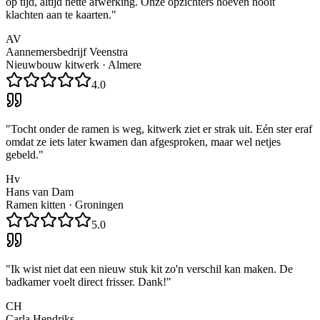
op tijd, altijd nette afwerking. Onze opzichters hoeven nooit
klachten aan te kaarten.
"
AV
Aannemersbedrijf Veenstra
Nieuwbouw kitwerk
·
Almere
4.0
"
Tocht onder de ramen is weg, kitwerk ziet er strak uit. Eén ster eraf
omdat ze iets later kwamen dan afgesproken, maar wel netjes
gebeld.
"
Hv
Hans van Dam
Ramen kitten
·
Groningen
5.0
"
Ik wist niet dat een nieuw stuk kit zo'n verschil kan maken. De
badkamer voelt direct frisser. Dank!
"
CH
Carla Hendriks