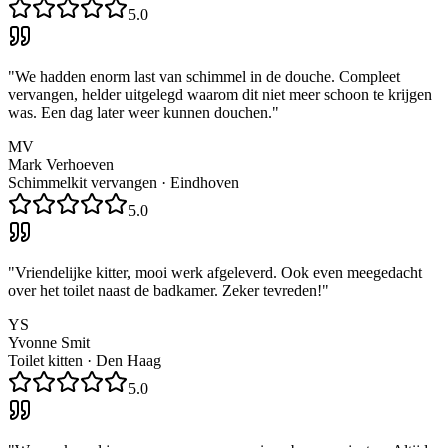
5.0
"
We hadden enorm last van schimmel in de douche. Compleet
vervangen, helder uitgelegd waarom dit niet meer schoon te krijgen
was. Een dag later weer kunnen douchen.
"
MV
Mark Verhoeven
Schimmelkit vervangen
·
Eindhoven
5.0
"
Vriendelijke kitter, mooi werk afgeleverd. Ook even meegedacht
over het toilet naast de badkamer. Zeker tevreden!
"
YS
Yvonne Smit
Toilet kitten
·
Den Haag
5.0