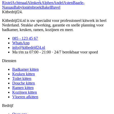
Rixtel
Achtmaal
Almkerk
Alphen
Andel
Asten
Baarle-
Nassau
Babyloniënbroek
Bakel
Bavel
Kitbedrijf24
.
Kitbedrijf24.nl is uw specialist voor professioneel kitwerk in heel
Nederland. Strakke afwerking, garantie en snelle planning voor
badkamer, keuken, ramen, kozijnen en meer.
085 - 123 45 67
WhatsApp
info@kitbedrijf24.nl
Ma t/m za 07:00 - 21:00 · 24/7 bereikbaar voor spoed
Diensten
Badkamer kitten
Keuken kitten
Toilet kitten
Douche kitten
Ramen kitten
Kozijnen kitten
Vloeren afkitten
Bedrijf