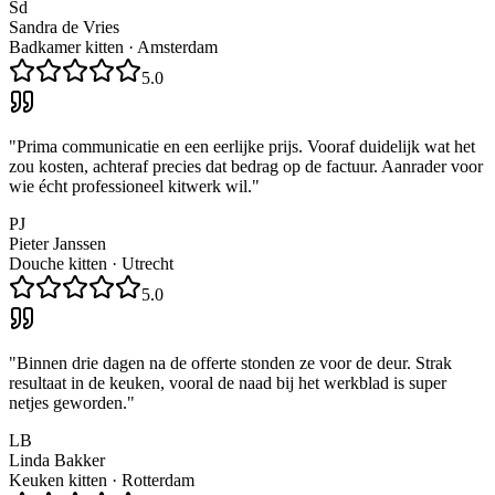
Sd
Sandra de Vries
Badkamer kitten
·
Amsterdam
5.0
"
Prima communicatie en een eerlijke prijs. Vooraf duidelijk wat het
zou kosten, achteraf precies dat bedrag op de factuur. Aanrader voor
wie écht professioneel kitwerk wil.
"
PJ
Pieter Janssen
Douche kitten
·
Utrecht
5.0
"
Binnen drie dagen na de offerte stonden ze voor de deur. Strak
resultaat in de keuken, vooral de naad bij het werkblad is super
netjes geworden.
"
LB
Linda Bakker
Keuken kitten
·
Rotterdam