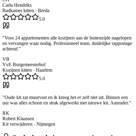
Carla Hendriks
Badkamer kitten
·
Breda
5.0
"
Voor 24 appartementen alle kozijnen aan de buitenzijde nagelopen
en vervangen waar nodig. Professioneel team, duidelijke rapportage
achteraf.
"
VB
VvE Burgemeesterhof
Kozijnen kitten
·
Haarlem
5.0
"
Oude kit zat muurvast en ik kreeg het er zelf niet uit. Binnen een
uur was alles schoon en strak afgewerkt met nieuwe kit. Aanrader.
"
RK
Robert Klaassen
Kit verwijderen
·
Nijmegen