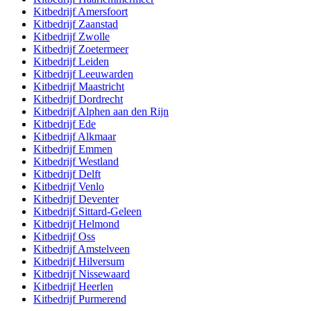
Kitbedrijf
Amersfoort
Kitbedrijf
Zaanstad
Kitbedrijf
Zwolle
Kitbedrijf
Zoetermeer
Kitbedrijf
Leiden
Kitbedrijf
Leeuwarden
Kitbedrijf
Maastricht
Kitbedrijf
Dordrecht
Kitbedrijf
Alphen aan den Rijn
Kitbedrijf
Ede
Kitbedrijf
Alkmaar
Kitbedrijf
Emmen
Kitbedrijf
Westland
Kitbedrijf
Delft
Kitbedrijf
Venlo
Kitbedrijf
Deventer
Kitbedrijf
Sittard-Geleen
Kitbedrijf
Helmond
Kitbedrijf
Oss
Kitbedrijf
Amstelveen
Kitbedrijf
Hilversum
Kitbedrijf
Nissewaard
Kitbedrijf
Heerlen
Kitbedrijf
Purmerend