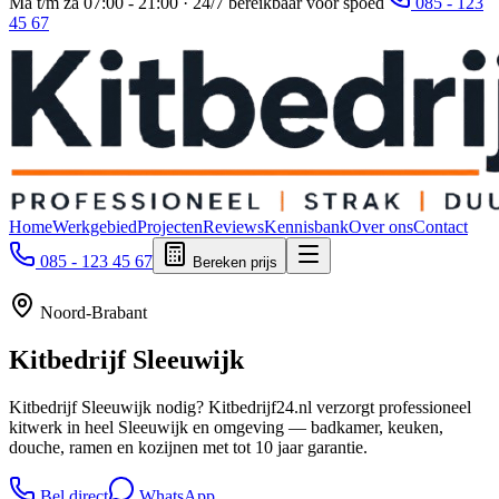
Ma t/m za 07:00 - 21:00 · 24/7 bereikbaar voor spoed
085 - 123
45 67
Home
Werkgebied
Projecten
Reviews
Kennisbank
Over ons
Contact
085 - 123 45 67
Bereken prijs
Noord-Brabant
Kitbedrijf
Sleeuwijk
Kitbedrijf Sleeuwijk nodig? Kitbedrijf24.nl verzorgt professioneel
kitwerk in heel Sleeuwijk en omgeving — badkamer, keuken,
douche, ramen en kozijnen met tot 10 jaar garantie.
Bel direct
WhatsApp