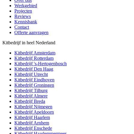
Over ons
Werkgebied
Projecten
Reviews
Kennisbank
Contact
Offerte aanvragen
Kitbedrijf in heel Nederland
Kitbedrijf
Amsterdam
Kitbedrijf
Rotterdam
Kitbedrijf
's-Hertogenbosch
Kitbedrijf
Den Haag
Kitbedrijf
Utrecht
Kitbedrijf
Eindhoven
Kitbedrijf
Groningen
Kitbedrijf
Tilburg
Kitbedrijf
Almere
Kitbedrijf
Breda
Kitbedrijf
Nijmegen
Kitbedrijf
Apeldoorn
Kitbedrijf
Haarlem
Kitbedrijf
Arnhem
Kitbedrijf
Enschede
Kitbedrijf
Haarlemmermeer