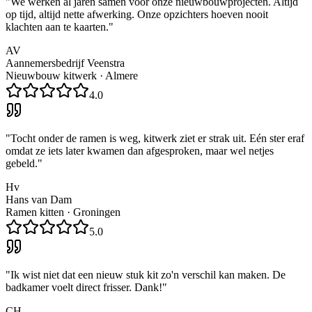
"
We werken al jaren samen voor onze nieuwbouwprojecten. Altijd
op tijd, altijd nette afwerking. Onze opzichters hoeven nooit
klachten aan te kaarten.
"
AV
Aannemersbedrijf Veenstra
Nieuwbouw kitwerk
·
Almere
4.0
"
Tocht onder de ramen is weg, kitwerk ziet er strak uit. Eén ster eraf
omdat ze iets later kwamen dan afgesproken, maar wel netjes
gebeld.
"
Hv
Hans van Dam
Ramen kitten
·
Groningen
5.0
"
Ik wist niet dat een nieuw stuk kit zo'n verschil kan maken. De
badkamer voelt direct frisser. Dank!
"
CH