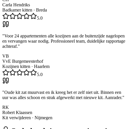
Carla Hendriks
Badkamer kitten
·
Breda
5.0
"
Voor 24 appartementen alle kozijnen aan de buitenzijde nagelopen
en vervangen waar nodig. Professioneel team, duidelijke rapportage
achteraf.
"
VB
VvE Burgemeesterhof
Kozijnen kitten
·
Haarlem
5.0
"
Oude kit zat muurvast en ik kreeg het er zelf niet uit. Binnen een
uur was alles schoon en strak afgewerkt met nieuwe kit. Aanrader.
"
RK
Robert Klaassen
Kit verwijderen
·
Nijmegen