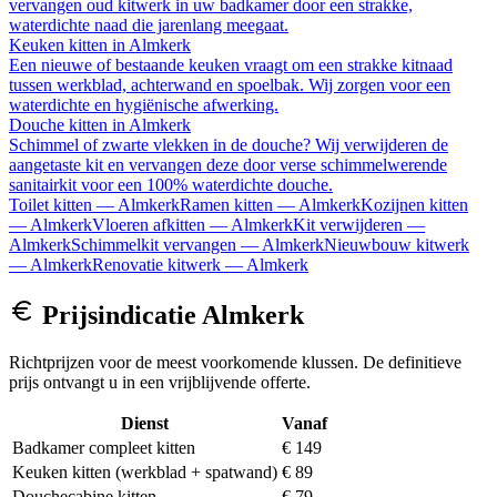
vervangen oud kitwerk in uw badkamer door een strakke,
waterdichte naad die jarenlang meegaat.
Keuken kitten
in
Almkerk
Een nieuwe of bestaande keuken vraagt om een strakke kitnaad
tussen werkblad, achterwand en spoelbak. Wij zorgen voor een
waterdichte en hygiënische afwerking.
Douche kitten
in
Almkerk
Schimmel of zwarte vlekken in de douche? Wij verwijderen de
aangetaste kit en vervangen deze door verse schimmelwerende
sanitairkit voor een 100% waterdichte douche.
Toilet kitten
—
Almkerk
Ramen kitten
—
Almkerk
Kozijnen kitten
—
Almkerk
Vloeren afkitten
—
Almkerk
Kit verwijderen
—
Almkerk
Schimmelkit vervangen
—
Almkerk
Nieuwbouw kitwerk
—
Almkerk
Renovatie kitwerk
—
Almkerk
Prijsindicatie
Almkerk
Richtprijzen voor de meest voorkomende klussen. De definitieve
prijs ontvangt u in een vrijblijvende offerte.
Dienst
Vanaf
Badkamer compleet kitten
€ 149
Keuken kitten (werkblad + spatwand)
€ 89
Douchecabine kitten
€ 79