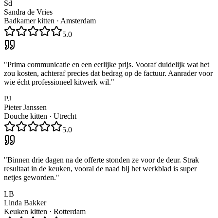
Sd
Sandra de Vries
Badkamer kitten
·
Amsterdam
5.0
"
Prima communicatie en een eerlijke prijs. Vooraf duidelijk wat het
zou kosten, achteraf precies dat bedrag op de factuur. Aanrader voor
wie écht professioneel kitwerk wil.
"
PJ
Pieter Janssen
Douche kitten
·
Utrecht
5.0
"
Binnen drie dagen na de offerte stonden ze voor de deur. Strak
resultaat in de keuken, vooral de naad bij het werkblad is super
netjes geworden.
"
LB
Linda Bakker
Keuken kitten
·
Rotterdam