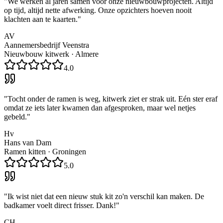
"
We werken al jaren samen voor onze nieuwbouwprojecten. Altijd
op tijd, altijd nette afwerking. Onze opzichters hoeven nooit
klachten aan te kaarten.
"
AV
Aannemersbedrijf Veenstra
Nieuwbouw kitwerk
·
Almere
4.0
"
Tocht onder de ramen is weg, kitwerk ziet er strak uit. Eén ster eraf
omdat ze iets later kwamen dan afgesproken, maar wel netjes
gebeld.
"
Hv
Hans van Dam
Ramen kitten
·
Groningen
5.0
"
Ik wist niet dat een nieuw stuk kit zo'n verschil kan maken. De
badkamer voelt direct frisser. Dank!
"
CH