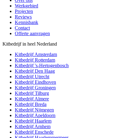
Over ons
Werkgebied
Projecten
Reviews
Kennisbank
Contact
Offerte aanvragen
Kitbedrijf in heel Nederland
Kitbedrijf
Amsterdam
Kitbedrijf
Rotterdam
Kitbedrijf
's-Hertogenbosch
Kitbedrijf
Den Haag
Kitbedrijf
Utrecht
Kitbedrijf
Eindhoven
Kitbedrijf
Groningen
Kitbedrijf
Tilburg
Kitbedrijf
Almere
Kitbedrijf
Breda
Kitbedrijf
Nijmegen
Kitbedrijf
Apeldoorn
Kitbedrijf
Haarlem
Kitbedrijf
Arnhem
Kitbedrijf
Enschede
Kitbedrijf
Haarlemmermeer