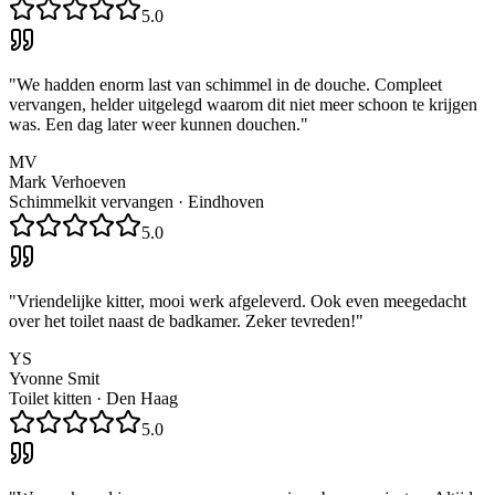
5.0
"
We hadden enorm last van schimmel in de douche. Compleet
vervangen, helder uitgelegd waarom dit niet meer schoon te krijgen
was. Een dag later weer kunnen douchen.
"
MV
Mark Verhoeven
Schimmelkit vervangen
·
Eindhoven
5.0
"
Vriendelijke kitter, mooi werk afgeleverd. Ook even meegedacht
over het toilet naast de badkamer. Zeker tevreden!
"
YS
Yvonne Smit
Toilet kitten
·
Den Haag
5.0