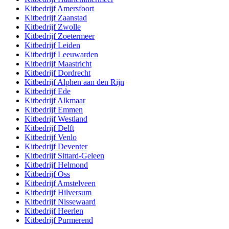
Kitbedrijf
Amersfoort
Kitbedrijf
Zaanstad
Kitbedrijf
Zwolle
Kitbedrijf
Zoetermeer
Kitbedrijf
Leiden
Kitbedrijf
Leeuwarden
Kitbedrijf
Maastricht
Kitbedrijf
Dordrecht
Kitbedrijf
Alphen aan den Rijn
Kitbedrijf
Ede
Kitbedrijf
Alkmaar
Kitbedrijf
Emmen
Kitbedrijf
Westland
Kitbedrijf
Delft
Kitbedrijf
Venlo
Kitbedrijf
Deventer
Kitbedrijf
Sittard-Geleen
Kitbedrijf
Helmond
Kitbedrijf
Oss
Kitbedrijf
Amstelveen
Kitbedrijf
Hilversum
Kitbedrijf
Nissewaard
Kitbedrijf
Heerlen
Kitbedrijf
Purmerend