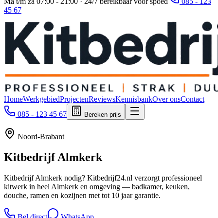
Ma t/m za 07:00 - 21:00 · 24/7 bereikbaar voor spoed
085 - 123
45 67
Home
Werkgebied
Projecten
Reviews
Kennisbank
Over ons
Contact
085 - 123 45 67
Bereken prijs
Noord-Brabant
Kitbedrijf
Almkerk
Kitbedrijf Almkerk nodig? Kitbedrijf24.nl verzorgt professioneel
kitwerk in heel Almkerk en omgeving — badkamer, keuken,
douche, ramen en kozijnen met tot 10 jaar garantie.
Bel direct
WhatsApp