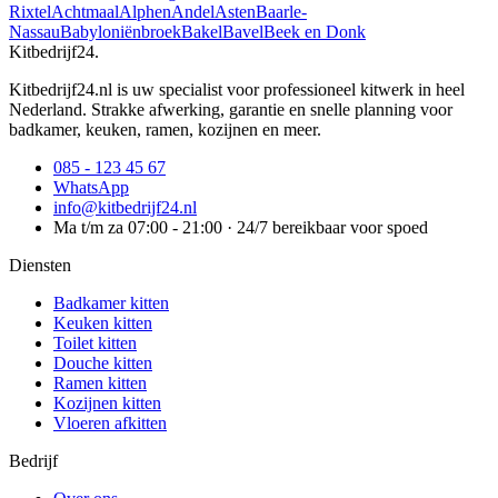
Rixtel
Achtmaal
Alphen
Andel
Asten
Baarle-
Nassau
Babyloniënbroek
Bakel
Bavel
Beek en Donk
Kitbedrijf24
.
Kitbedrijf24.nl is uw specialist voor professioneel kitwerk in heel
Nederland. Strakke afwerking, garantie en snelle planning voor
badkamer, keuken, ramen, kozijnen en meer.
085 - 123 45 67
WhatsApp
info@kitbedrijf24.nl
Ma t/m za 07:00 - 21:00 · 24/7 bereikbaar voor spoed
Diensten
Badkamer kitten
Keuken kitten
Toilet kitten
Douche kitten
Ramen kitten
Kozijnen kitten
Vloeren afkitten
Bedrijf