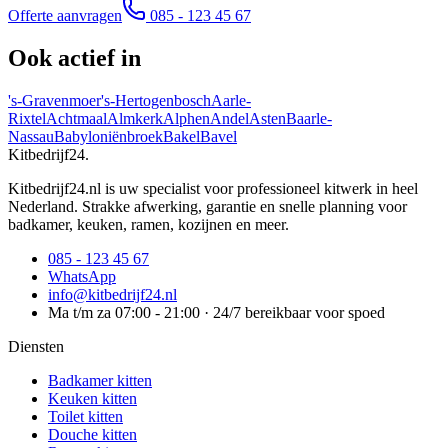
Offerte aanvragen
085 - 123 45 67
Ook actief in
's-Gravenmoer
's-Hertogenbosch
Aarle-
Rixtel
Achtmaal
Almkerk
Alphen
Andel
Asten
Baarle-
Nassau
Babyloniënbroek
Bakel
Bavel
Kitbedrijf24
.
Kitbedrijf24.nl is uw specialist voor professioneel kitwerk in heel
Nederland. Strakke afwerking, garantie en snelle planning voor
badkamer, keuken, ramen, kozijnen en meer.
085 - 123 45 67
WhatsApp
info@kitbedrijf24.nl
Ma t/m za 07:00 - 21:00 · 24/7 bereikbaar voor spoed
Diensten
Badkamer kitten
Keuken kitten
Toilet kitten
Douche kitten