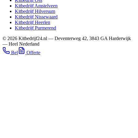
Kitbedrijf
Oss
Kitbedrijf
Amstelveen
Kitbedrijf
Hilversum
Kitbedrijf
Nissewaard
Kitbedrijf
Heerlen
Kitbedrijf
Purmerend
©
2026
Kitbedrijf24.nl
—
Deventerweg 42
,
3843 GA
Harderwijk
—
Heel Nederland
Bel
Offerte