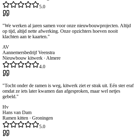
5.0
"
We werken al jaren samen voor onze nieuwbouwprojecten. Altijd
op tijd, altijd nette afwerking. Onze opzichters hoeven nooit
klachten aan te kaarten.
"
AV
Aannemersbedrijf Veenstra
Nieuwbouw kitwerk
·
Almere
4.0
"
Tocht onder de ramen is weg, kitwerk ziet er strak uit. Eén ster eraf
omdat ze iets later kwamen dan afgesproken, maar wel netjes
gebeld.
"
Hv
Hans van Dam
Ramen kitten
·
Groningen
5.0