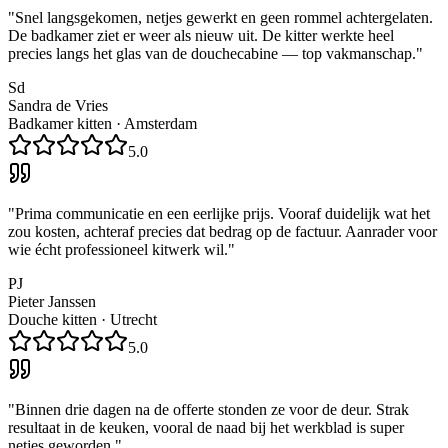
"
Snel langsgekomen, netjes gewerkt en geen rommel achtergelaten.
De badkamer ziet er weer als nieuw uit. De kitter werkte heel
precies langs het glas van de douchecabine — top vakmanschap.
"
Sd
Sandra de Vries
Badkamer kitten
·
Amsterdam
5.0
"
Prima communicatie en een eerlijke prijs. Vooraf duidelijk wat het
zou kosten, achteraf precies dat bedrag op de factuur. Aanrader voor
wie écht professioneel kitwerk wil.
"
PJ
Pieter Janssen
Douche kitten
·
Utrecht
5.0
"
Binnen drie dagen na de offerte stonden ze voor de deur. Strak
resultaat in de keuken, vooral de naad bij het werkblad is super
netjes geworden.
"