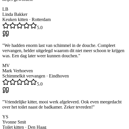
LB
Linda Bakker
Keuken kitten
·
Rotterdam
5.0
"
We hadden enorm last van schimmel in de douche. Compleet
vervangen, helder uitgelegd waarom dit niet meer schoon te krijgen
was. Een dag later weer kunnen douchen.
"
MV
Mark Verhoeven
Schimmelkit vervangen
·
Eindhoven
5.0
"
Vriendelijke kitter, mooi werk afgeleverd. Ook even meegedacht
over het toilet naast de badkamer. Zeker tevreden!
"
YS
Yvonne Smit
Toilet kitten
·
Den Haag