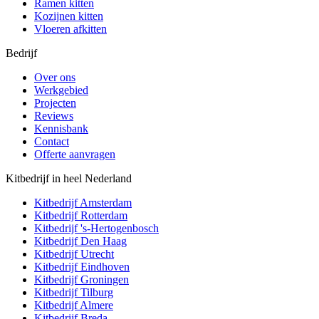
Ramen kitten
Kozijnen kitten
Vloeren afkitten
Bedrijf
Over ons
Werkgebied
Projecten
Reviews
Kennisbank
Contact
Offerte aanvragen
Kitbedrijf in heel Nederland
Kitbedrijf
Amsterdam
Kitbedrijf
Rotterdam
Kitbedrijf
's-Hertogenbosch
Kitbedrijf
Den Haag
Kitbedrijf
Utrecht
Kitbedrijf
Eindhoven
Kitbedrijf
Groningen
Kitbedrijf
Tilburg
Kitbedrijf
Almere
Kitbedrijf
Breda