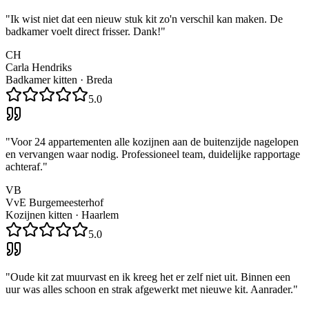
"
Ik wist niet dat een nieuw stuk kit zo'n verschil kan maken. De
badkamer voelt direct frisser. Dank!
"
CH
Carla Hendriks
Badkamer kitten
·
Breda
5.0
"
Voor 24 appartementen alle kozijnen aan de buitenzijde nagelopen
en vervangen waar nodig. Professioneel team, duidelijke rapportage
achteraf.
"
VB
VvE Burgemeesterhof
Kozijnen kitten
·
Haarlem
5.0
"
Oude kit zat muurvast en ik kreeg het er zelf niet uit. Binnen een
uur was alles schoon en strak afgewerkt met nieuwe kit. Aanrader.
"