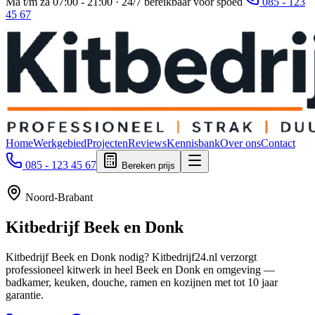
Ma t/m za 07:00 - 21:00 · 24/7 bereikbaar voor spoed
085 - 123
45 67
Home
Werkgebied
Projecten
Reviews
Kennisbank
Over ons
Contact
085 - 123 45 67
Bereken prijs
Noord-Brabant
Kitbedrijf
Beek en Donk
Kitbedrijf Beek en Donk nodig? Kitbedrijf24.nl verzorgt
professioneel kitwerk in heel Beek en Donk en omgeving —
badkamer, keuken, douche, ramen en kozijnen met tot 10 jaar
garantie.