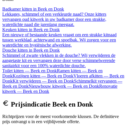
Badkamer kitten
in
Beek en Donk
Lekkages, schimmel of een verkleurde naad? Onze kitters
vervangen oud kitwerk in uw badkamer door een strakke,
waterdichte naad die jarenlang meegaat.
Keuken kitten
in
Beek en Donk
Een nieuwe of bestaande keuken vraagt om een strakke kitnaad
tussen werkblad, achterwand en spoelbak. Wij zorgen voor een
waterdichte en hygiënische afwerking.
Douche kitten
in
Beek en Donk
Schimmel of zwarte vlekken in de douche? Wij verwijderen de
aangetaste kit en vervangen deze door verse schimmelwerende
sanitairkit voor een 100% waterdichte douche.
Toilet kitten
—
Beek en Donk
Ramen kitten
—
Beek en
Donk
Kozijnen kitten
—
Beek en Donk
Vloeren afkitten
—
Beek en
Donk
Kit verwijderen
—
Beek en Donk
Schimmelkit vervangen
—
Beek en Donk
Nieuwbouw kitwerk
—
Beek en Donk
Renovatie
kitwerk
—
Beek en Donk
Prijsindicatie
Beek en Donk
Richtprijzen voor de meest voorkomende klussen. De definitieve
prijs ontvangt u in een vrijblijvende offerte.