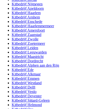
Kitbedrijf
Nijmegen
Kitbedrijf
Apeldoorn
Kitbedrijf
Haarlem
Kitbedrijf
Arnhem
Kitbedrijf
Enschede
Kitbedrijf
Haarlemmermeer
Kitbedrijf
Amersfoort
Kitbedrijf
Zaanstad
Kitbedrijf
Zwolle
Kitbedrijf
Zoetermeer
Kitbedrijf
Leiden
Kitbedrijf
Leeuwarden
Kitbedrijf
Maastricht
Kitbedrijf
Dordrecht
Kitbedrijf
Alphen aan den Rijn
Kitbedrijf
Ede
Kitbedrijf
Alkmaar
Kitbedrijf
Emmen
Kitbedrijf
Westland
Kitbedrijf
Delft
Kitbedrijf
Venlo
Kitbedrijf
Deventer
Kitbedrijf
Sittard-Geleen
Kitbedrijf
Helmond