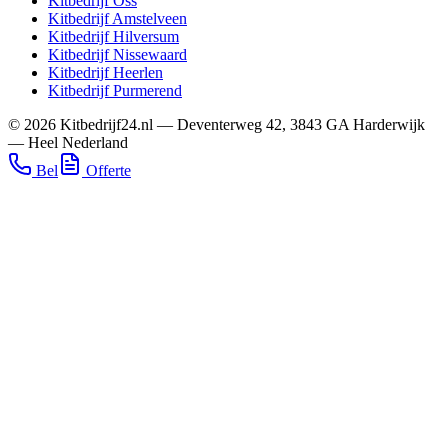
Kitbedrijf
Oss
Kitbedrijf
Amstelveen
Kitbedrijf
Hilversum
Kitbedrijf
Nissewaard
Kitbedrijf
Heerlen
Kitbedrijf
Purmerend
©
2026
Kitbedrijf24.nl
—
Deventerweg 42
,
3843 GA
Harderwijk
—
Heel Nederland
Bel
Offerte