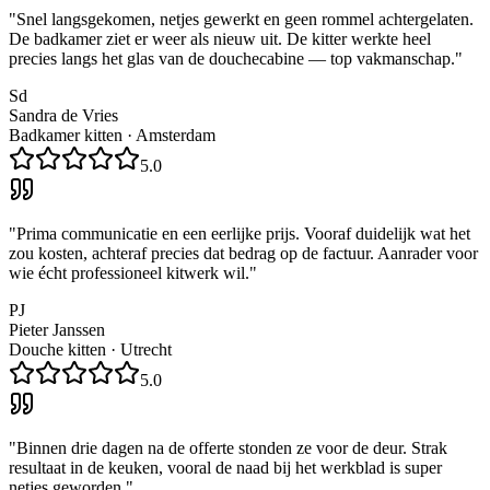
"
Snel langsgekomen, netjes gewerkt en geen rommel achtergelaten.
De badkamer ziet er weer als nieuw uit. De kitter werkte heel
precies langs het glas van de douchecabine — top vakmanschap.
"
Sd
Sandra de Vries
Badkamer kitten
·
Amsterdam
5.0
"
Prima communicatie en een eerlijke prijs. Vooraf duidelijk wat het
zou kosten, achteraf precies dat bedrag op de factuur. Aanrader voor
wie écht professioneel kitwerk wil.
"
PJ
Pieter Janssen
Douche kitten
·
Utrecht
5.0
"
Binnen drie dagen na de offerte stonden ze voor de deur. Strak
resultaat in de keuken, vooral de naad bij het werkblad is super
netjes geworden.
"