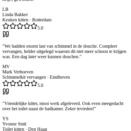
LB
Linda Bakker
Keuken kitten
·
Rotterdam
5.0
"
We hadden enorm last van schimmel in de douche. Compleet
vervangen, helder uitgelegd waarom dit niet meer schoon te krijgen
was. Een dag later weer kunnen douchen.
"
MV
Mark Verhoeven
Schimmelkit vervangen
·
Eindhoven
5.0
"
Vriendelijke kitter, mooi werk afgeleverd. Ook even meegedacht
over het toilet naast de badkamer. Zeker tevreden!
"
YS
Yvonne Smit
Toilet kitten
·
Den Haag