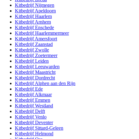
Kitbedrijf
Nijmegen
Kitbedrijf
Apeldoorn
Kitbedrijf
Haarlem
Kitbedrijf
Arnhem
Kitbedrijf
Enschede
Kitbedrijf
Haarlemmermeer
Kitbedrijf
Amersfoort
Kitbedrijf
Zaanstad
Kitbedrijf
Zwolle
Kitbedrijf
Zoetermeer
Kitbedrijf
Leiden
Kitbedrijf
Leeuwarden
Kitbedrijf
Maastricht
Kitbedrijf
Dordrecht
Kitbedrijf
Alphen aan den Rijn
Kitbedrijf
Ede
Kitbedrijf
Alkmaar
Kitbedrijf
Emmen
Kitbedrijf
Westland
Kitbedrijf
Delft
Kitbedrijf
Venlo
Kitbedrijf
Deventer
Kitbedrijf
Sittard-Geleen
Kitbedrijf
Helmond