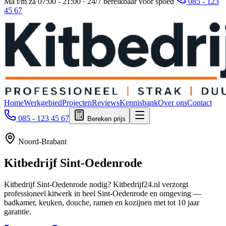
Ma t/m za 07:00 - 21:00 · 24/7 bereikbaar voor spoed
085 - 123
45 67
Home
Werkgebied
Projecten
Reviews
Kennisbank
Over ons
Contact
085 - 123 45 67
Bereken prijs
Noord-Brabant
Kitbedrijf
Sint-Oedenrode
Kitbedrijf Sint-Oedenrode nodig? Kitbedrijf24.nl verzorgt
professioneel kitwerk in heel Sint-Oedenrode en omgeving —
badkamer, keuken, douche, ramen en kozijnen met tot 10 jaar
garantie.