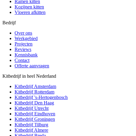
Ramen kitten
Kozijnen kitten
Vloeren afkitten
Bedrijf
Over ons
Werkgebied
Projecten
Reviews
Kennisbank
Contact
Offerte aanvragen
Kitbedrijf in heel Nederland
Kitbedrijf
Amsterdam
Kitbedrijf
Rotterdam
Kitbedrijf
's-Hertogenbosch
Kitbedrijf
Den Haag
Kitbedrijf
Utrecht
Kitbedrijf
Eindhoven
Kitbedrijf
Groningen
Kitbedrijf
Tilburg
Kitbedrijf
Almere
Kitbedrijf
Breda