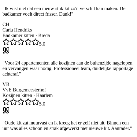
"
Ik wist niet dat een nieuw stuk kit zo'n verschil kan maken. De
badkamer voelt direct frisser. Dank!
"
CH
Carla Hendriks
Badkamer kitten
·
Breda
5.0
"
Voor 24 appartementen alle kozijnen aan de buitenzijde nagelopen
en vervangen waar nodig. Professioneel team, duidelijke rapportage
achteraf.
"
VB
VvE Burgemeesterhof
Kozijnen kitten
·
Haarlem
5.0
"
Oude kit zat muurvast en ik kreeg het er zelf niet uit. Binnen een
uur was alles schoon en strak afgewerkt met nieuwe kit. Aanrader.
"