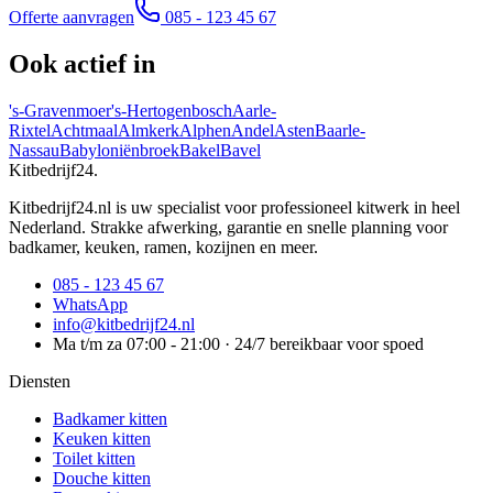
Offerte aanvragen
085 - 123 45 67
Ook actief in
's-Gravenmoer
's-Hertogenbosch
Aarle-
Rixtel
Achtmaal
Almkerk
Alphen
Andel
Asten
Baarle-
Nassau
Babyloniënbroek
Bakel
Bavel
Kitbedrijf24
.
Kitbedrijf24.nl is uw specialist voor professioneel kitwerk in heel
Nederland. Strakke afwerking, garantie en snelle planning voor
badkamer, keuken, ramen, kozijnen en meer.
085 - 123 45 67
WhatsApp
info@kitbedrijf24.nl
Ma t/m za 07:00 - 21:00 · 24/7 bereikbaar voor spoed
Diensten
Badkamer kitten
Keuken kitten
Toilet kitten
Douche kitten