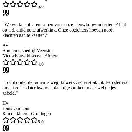
5.0
"
We werken al jaren samen voor onze nieuwbouwprojecten. Altijd
op tijd, altijd nette afwerking. Onze opzichters hoeven nooit
klachten aan te kaarten.
"
AV
Aannemersbedrijf Veenstra
Nieuwbouw kitwerk
·
Almere
4.0
"
Tocht onder de ramen is weg, kitwerk ziet er strak uit. Eén ster eraf
omdat ze iets later kwamen dan afgesproken, maar wel netjes
gebeld.
"
Hv
Hans van Dam
Ramen kitten
·
Groningen
5.0