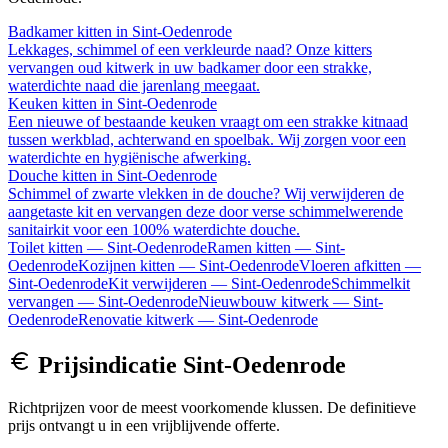
Badkamer kitten
in
Sint-Oedenrode
Lekkages, schimmel of een verkleurde naad? Onze kitters
vervangen oud kitwerk in uw badkamer door een strakke,
waterdichte naad die jarenlang meegaat.
Keuken kitten
in
Sint-Oedenrode
Een nieuwe of bestaande keuken vraagt om een strakke kitnaad
tussen werkblad, achterwand en spoelbak. Wij zorgen voor een
waterdichte en hygiënische afwerking.
Douche kitten
in
Sint-Oedenrode
Schimmel of zwarte vlekken in de douche? Wij verwijderen de
aangetaste kit en vervangen deze door verse schimmelwerende
sanitairkit voor een 100% waterdichte douche.
Toilet kitten
—
Sint-Oedenrode
Ramen kitten
—
Sint-
Oedenrode
Kozijnen kitten
—
Sint-Oedenrode
Vloeren afkitten
—
Sint-Oedenrode
Kit verwijderen
—
Sint-Oedenrode
Schimmelkit
vervangen
—
Sint-Oedenrode
Nieuwbouw kitwerk
—
Sint-
Oedenrode
Renovatie kitwerk
—
Sint-Oedenrode
Prijsindicatie
Sint-Oedenrode
Richtprijzen voor de meest voorkomende klussen. De definitieve
prijs ontvangt u in een vrijblijvende offerte.