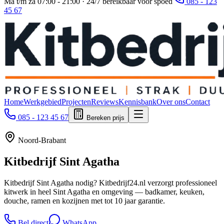
Ma t/m za 07:00 - 21:00 · 24/7 bereikbaar voor spoed
085 - 123
45 67
Home
Werkgebied
Projecten
Reviews
Kennisbank
Over ons
Contact
085 - 123 45 67
Bereken prijs
Noord-Brabant
Kitbedrijf
Sint Agatha
Kitbedrijf Sint Agatha nodig? Kitbedrijf24.nl verzorgt professioneel
kitwerk in heel Sint Agatha en omgeving — badkamer, keuken,
douche, ramen en kozijnen met tot 10 jaar garantie.
Bel direct
WhatsApp