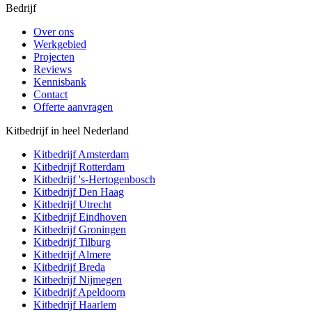
Bedrijf
Over ons
Werkgebied
Projecten
Reviews
Kennisbank
Contact
Offerte aanvragen
Kitbedrijf in heel Nederland
Kitbedrijf
Amsterdam
Kitbedrijf
Rotterdam
Kitbedrijf
's-Hertogenbosch
Kitbedrijf
Den Haag
Kitbedrijf
Utrecht
Kitbedrijf
Eindhoven
Kitbedrijf
Groningen
Kitbedrijf
Tilburg
Kitbedrijf
Almere
Kitbedrijf
Breda
Kitbedrijf
Nijmegen
Kitbedrijf
Apeldoorn
Kitbedrijf
Haarlem