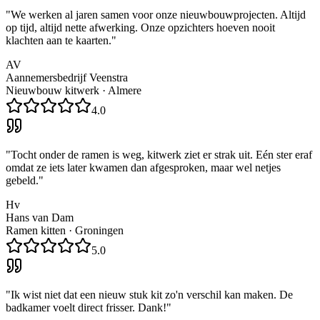
"
We werken al jaren samen voor onze nieuwbouwprojecten. Altijd
op tijd, altijd nette afwerking. Onze opzichters hoeven nooit
klachten aan te kaarten.
"
AV
Aannemersbedrijf Veenstra
Nieuwbouw kitwerk
·
Almere
4.0
"
Tocht onder de ramen is weg, kitwerk ziet er strak uit. Eén ster eraf
omdat ze iets later kwamen dan afgesproken, maar wel netjes
gebeld.
"
Hv
Hans van Dam
Ramen kitten
·
Groningen
5.0
"
Ik wist niet dat een nieuw stuk kit zo'n verschil kan maken. De
badkamer voelt direct frisser. Dank!
"