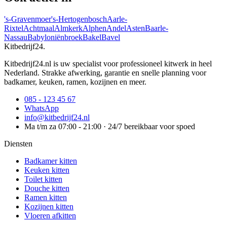
's-Gravenmoer
's-Hertogenbosch
Aarle-
Rixtel
Achtmaal
Almkerk
Alphen
Andel
Asten
Baarle-
Nassau
Babyloniënbroek
Bakel
Bavel
Kitbedrijf24
.
Kitbedrijf24.nl is uw specialist voor professioneel kitwerk in heel
Nederland. Strakke afwerking, garantie en snelle planning voor
badkamer, keuken, ramen, kozijnen en meer.
085 - 123 45 67
WhatsApp
info@kitbedrijf24.nl
Ma t/m za 07:00 - 21:00 · 24/7 bereikbaar voor spoed
Diensten
Badkamer kitten
Keuken kitten
Toilet kitten
Douche kitten
Ramen kitten
Kozijnen kitten
Vloeren afkitten