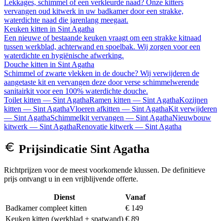
Lekkages, schimmel of een verkleurde naad? Onze kitters
vervangen oud kitwerk in uw badkamer door een strakke,
waterdichte naad die jarenlang meegaat.
Keuken kitten
in
Sint Agatha
Een nieuwe of bestaande keuken vraagt om een strakke kitnaad
tussen werkblad, achterwand en spoelbak. Wij zorgen voor een
waterdichte en hygiënische afwerking.
Douche kitten
in
Sint Agatha
Schimmel of zwarte vlekken in de douche? Wij verwijderen de
aangetaste kit en vervangen deze door verse schimmelwerende
sanitairkit voor een 100% waterdichte douche.
Toilet kitten
—
Sint Agatha
Ramen kitten
—
Sint Agatha
Kozijnen
kitten
—
Sint Agatha
Vloeren afkitten
—
Sint Agatha
Kit verwijderen
—
Sint Agatha
Schimmelkit vervangen
—
Sint Agatha
Nieuwbouw
kitwerk
—
Sint Agatha
Renovatie kitwerk
—
Sint Agatha
Prijsindicatie
Sint Agatha
Richtprijzen voor de meest voorkomende klussen. De definitieve
prijs ontvangt u in een vrijblijvende offerte.
Dienst
Vanaf
Badkamer compleet kitten
€ 149
Keuken kitten (werkblad + spatwand)
€ 89