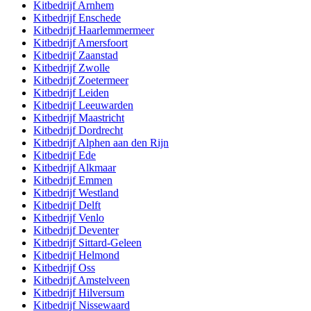
Kitbedrijf
Arnhem
Kitbedrijf
Enschede
Kitbedrijf
Haarlemmermeer
Kitbedrijf
Amersfoort
Kitbedrijf
Zaanstad
Kitbedrijf
Zwolle
Kitbedrijf
Zoetermeer
Kitbedrijf
Leiden
Kitbedrijf
Leeuwarden
Kitbedrijf
Maastricht
Kitbedrijf
Dordrecht
Kitbedrijf
Alphen aan den Rijn
Kitbedrijf
Ede
Kitbedrijf
Alkmaar
Kitbedrijf
Emmen
Kitbedrijf
Westland
Kitbedrijf
Delft
Kitbedrijf
Venlo
Kitbedrijf
Deventer
Kitbedrijf
Sittard-Geleen
Kitbedrijf
Helmond
Kitbedrijf
Oss
Kitbedrijf
Amstelveen
Kitbedrijf
Hilversum
Kitbedrijf
Nissewaard