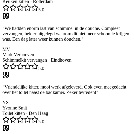
Keuken kitten
·
Rotterdam
5.0
"
We hadden enorm last van schimmel in de douche. Compleet
vervangen, helder uitgelegd waarom dit niet meer schoon te krijgen
was. Een dag later weer kunnen douchen.
"
MV
Mark Verhoeven
Schimmelkit vervangen
·
Eindhoven
5.0
"
Vriendelijke kitter, mooi werk afgeleverd. Ook even meegedacht
over het toilet naast de badkamer. Zeker tevreden!
"
YS
Yvonne Smit
Toilet kitten
·
Den Haag
5.0