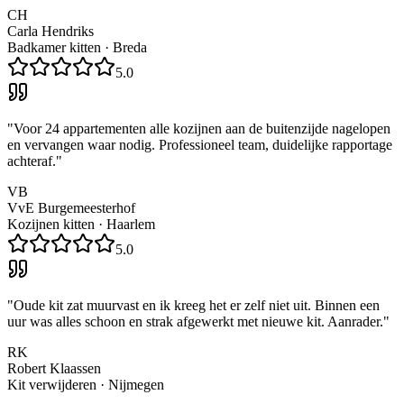
CH
Carla Hendriks
Badkamer kitten
·
Breda
5.0
"
Voor 24 appartementen alle kozijnen aan de buitenzijde nagelopen
en vervangen waar nodig. Professioneel team, duidelijke rapportage
achteraf.
"
VB
VvE Burgemeesterhof
Kozijnen kitten
·
Haarlem
5.0
"
Oude kit zat muurvast en ik kreeg het er zelf niet uit. Binnen een
uur was alles schoon en strak afgewerkt met nieuwe kit. Aanrader.
"
RK
Robert Klaassen
Kit verwijderen
·
Nijmegen