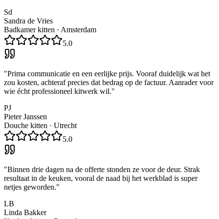
Sd
Sandra de Vries
Badkamer kitten
·
Amsterdam
5.0
"
Prima communicatie en een eerlijke prijs. Vooraf duidelijk wat het
zou kosten, achteraf precies dat bedrag op de factuur. Aanrader voor
wie écht professioneel kitwerk wil.
"
PJ
Pieter Janssen
Douche kitten
·
Utrecht
5.0
"
Binnen drie dagen na de offerte stonden ze voor de deur. Strak
resultaat in de keuken, vooral de naad bij het werkblad is super
netjes geworden.
"
LB
Linda Bakker