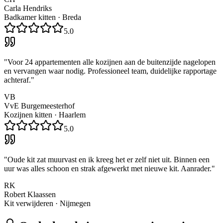
Carla Hendriks
Badkamer kitten
·
Breda
5.0
"
Voor 24 appartementen alle kozijnen aan de buitenzijde nagelopen
en vervangen waar nodig. Professioneel team, duidelijke rapportage
achteraf.
"
VB
VvE Burgemeesterhof
Kozijnen kitten
·
Haarlem
5.0
"
Oude kit zat muurvast en ik kreeg het er zelf niet uit. Binnen een
uur was alles schoon en strak afgewerkt met nieuwe kit. Aanrader.
"
RK
Robert Klaassen
Kit verwijderen
·
Nijmegen