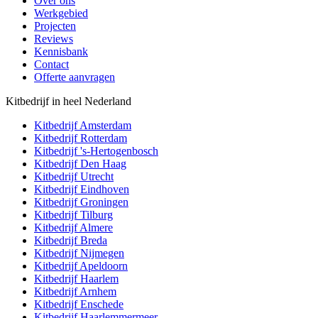
Over ons
Werkgebied
Projecten
Reviews
Kennisbank
Contact
Offerte aanvragen
Kitbedrijf in heel Nederland
Kitbedrijf
Amsterdam
Kitbedrijf
Rotterdam
Kitbedrijf
's-Hertogenbosch
Kitbedrijf
Den Haag
Kitbedrijf
Utrecht
Kitbedrijf
Eindhoven
Kitbedrijf
Groningen
Kitbedrijf
Tilburg
Kitbedrijf
Almere
Kitbedrijf
Breda
Kitbedrijf
Nijmegen
Kitbedrijf
Apeldoorn
Kitbedrijf
Haarlem
Kitbedrijf
Arnhem
Kitbedrijf
Enschede
Kitbedrijf
Haarlemmermeer