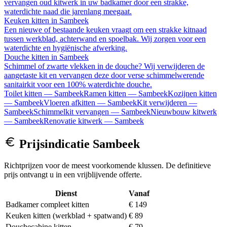
vervangen oud kitwerk in uw badkamer door een strakke,
waterdichte naad die jarenlang meegaat.
Keuken kitten
in
Sambeek
Een nieuwe of bestaande keuken vraagt om een strakke kitnaad
tussen werkblad, achterwand en spoelbak. Wij zorgen voor een
waterdichte en hygiënische afwerking.
Douche kitten
in
Sambeek
Schimmel of zwarte vlekken in de douche? Wij verwijderen de
aangetaste kit en vervangen deze door verse schimmelwerende
sanitairkit voor een 100% waterdichte douche.
Toilet kitten
—
Sambeek
Ramen kitten
—
Sambeek
Kozijnen kitten
—
Sambeek
Vloeren afkitten
—
Sambeek
Kit verwijderen
—
Sambeek
Schimmelkit vervangen
—
Sambeek
Nieuwbouw kitwerk
—
Sambeek
Renovatie kitwerk
—
Sambeek
Prijsindicatie
Sambeek
Richtprijzen voor de meest voorkomende klussen. De definitieve
prijs ontvangt u in een vrijblijvende offerte.
Dienst
Vanaf
Badkamer compleet kitten
€ 149
Keuken kitten (werkblad + spatwand)
€ 89
Douchecabine kitten
€ 79