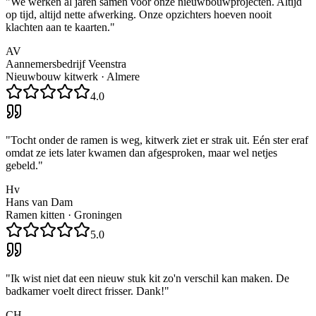
"
We werken al jaren samen voor onze nieuwbouwprojecten. Altijd
op tijd, altijd nette afwerking. Onze opzichters hoeven nooit
klachten aan te kaarten.
"
AV
Aannemersbedrijf Veenstra
Nieuwbouw kitwerk
·
Almere
4.0
"
Tocht onder de ramen is weg, kitwerk ziet er strak uit. Eén ster eraf
omdat ze iets later kwamen dan afgesproken, maar wel netjes
gebeld.
"
Hv
Hans van Dam
Ramen kitten
·
Groningen
5.0
"
Ik wist niet dat een nieuw stuk kit zo'n verschil kan maken. De
badkamer voelt direct frisser. Dank!
"
CH