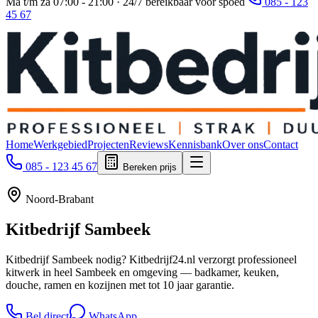
Ma t/m za 07:00 - 21:00 · 24/7 bereikbaar voor spoed
085 - 123
45 67
Home
Werkgebied
Projecten
Reviews
Kennisbank
Over ons
Contact
085 - 123 45 67
Bereken prijs
Noord-Brabant
Kitbedrijf
Sambeek
Kitbedrijf Sambeek nodig? Kitbedrijf24.nl verzorgt professioneel
kitwerk in heel Sambeek en omgeving — badkamer, keuken,
douche, ramen en kozijnen met tot 10 jaar garantie.
Bel direct
WhatsApp