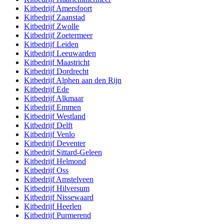
Kitbedrijf
Amersfoort
Kitbedrijf
Zaanstad
Kitbedrijf
Zwolle
Kitbedrijf
Zoetermeer
Kitbedrijf
Leiden
Kitbedrijf
Leeuwarden
Kitbedrijf
Maastricht
Kitbedrijf
Dordrecht
Kitbedrijf
Alphen aan den Rijn
Kitbedrijf
Ede
Kitbedrijf
Alkmaar
Kitbedrijf
Emmen
Kitbedrijf
Westland
Kitbedrijf
Delft
Kitbedrijf
Venlo
Kitbedrijf
Deventer
Kitbedrijf
Sittard-Geleen
Kitbedrijf
Helmond
Kitbedrijf
Oss
Kitbedrijf
Amstelveen
Kitbedrijf
Hilversum
Kitbedrijf
Nissewaard
Kitbedrijf
Heerlen
Kitbedrijf
Purmerend