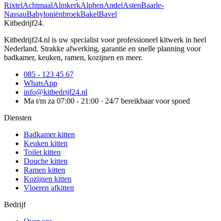
Rixtel
Achtmaal
Almkerk
Alphen
Andel
Asten
Baarle-
Nassau
Babyloniënbroek
Bakel
Bavel
Kitbedrijf24
.
Kitbedrijf24.nl is uw specialist voor professioneel kitwerk in heel
Nederland. Strakke afwerking, garantie en snelle planning voor
badkamer, keuken, ramen, kozijnen en meer.
085 - 123 45 67
WhatsApp
info@kitbedrijf24.nl
Ma t/m za 07:00 - 21:00 · 24/7 bereikbaar voor spoed
Diensten
Badkamer kitten
Keuken kitten
Toilet kitten
Douche kitten
Ramen kitten
Kozijnen kitten
Vloeren afkitten
Bedrijf