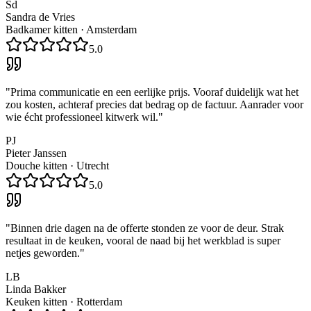
Sd
Sandra de Vries
Badkamer kitten
·
Amsterdam
5.0
"
Prima communicatie en een eerlijke prijs. Vooraf duidelijk wat het
zou kosten, achteraf precies dat bedrag op de factuur. Aanrader voor
wie écht professioneel kitwerk wil.
"
PJ
Pieter Janssen
Douche kitten
·
Utrecht
5.0
"
Binnen drie dagen na de offerte stonden ze voor de deur. Strak
resultaat in de keuken, vooral de naad bij het werkblad is super
netjes geworden.
"
LB
Linda Bakker
Keuken kitten
·
Rotterdam