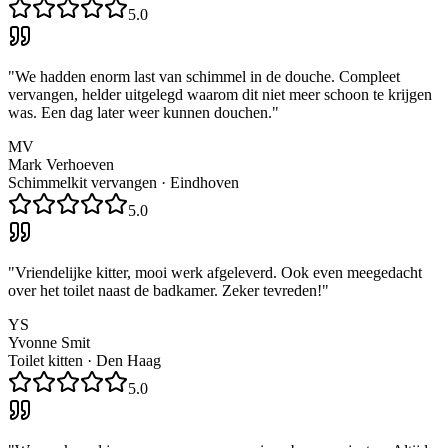
5.0
"
We hadden enorm last van schimmel in de douche. Compleet
vervangen, helder uitgelegd waarom dit niet meer schoon te krijgen
was. Een dag later weer kunnen douchen.
"
MV
Mark Verhoeven
Schimmelkit vervangen
·
Eindhoven
5.0
"
Vriendelijke kitter, mooi werk afgeleverd. Ook even meegedacht
over het toilet naast de badkamer. Zeker tevreden!
"
YS
Yvonne Smit
Toilet kitten
·
Den Haag
5.0