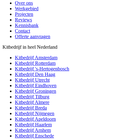
Over ons
Werkgebied
Projecten
Reviews
Kennisbank
Contact
Offerte aanvragen
Kitbedrijf in heel Nederland
Kitbedrijf
Amsterdam
Kitbedrijf
Rotterdam
Kitbedrijf
's-Hertogenbosch
Kitbedrijf
Den Haag
Kitbedrijf
Utrecht
Kitbedrijf
Eindhoven
Kitbedrijf
Groningen
Kitbedrijf
Tilburg
Kitbedrijf
Almere
Kitbedrijf
Breda
Kitbedrijf
Nijmegen
Kitbedrijf
Apeldoorn
Kitbedrijf
Haarlem
Kitbedrijf
Arnhem
Kitbedrijf
Enschede