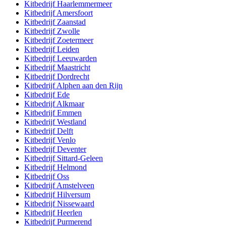
Kitbedrijf
Haarlemmermeer
Kitbedrijf
Amersfoort
Kitbedrijf
Zaanstad
Kitbedrijf
Zwolle
Kitbedrijf
Zoetermeer
Kitbedrijf
Leiden
Kitbedrijf
Leeuwarden
Kitbedrijf
Maastricht
Kitbedrijf
Dordrecht
Kitbedrijf
Alphen aan den Rijn
Kitbedrijf
Ede
Kitbedrijf
Alkmaar
Kitbedrijf
Emmen
Kitbedrijf
Westland
Kitbedrijf
Delft
Kitbedrijf
Venlo
Kitbedrijf
Deventer
Kitbedrijf
Sittard-Geleen
Kitbedrijf
Helmond
Kitbedrijf
Oss
Kitbedrijf
Amstelveen
Kitbedrijf
Hilversum
Kitbedrijf
Nissewaard
Kitbedrijf
Heerlen
Kitbedrijf
Purmerend