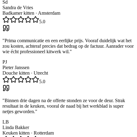
Sd
Sandra de Vries
Badkamer kitten
·
Amsterdam
5.0
"
Prima communicatie en een eerlijke prijs. Vooraf duidelijk wat het
zou kosten, achteraf precies dat bedrag op de factuur. Aanrader voor
wie écht professioneel kitwerk wil.
"
PJ
Pieter Janssen
Douche kitten
·
Utrecht
5.0
"
Binnen drie dagen na de offerte stonden ze voor de deur. Strak
resultaat in de keuken, vooral de naad bij het werkblad is super
netjes geworden.
"
LB
Linda Bakker
Keuken kitten
·
Rotterdam