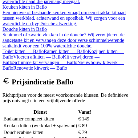
waterdichte naad die jarenlang meegaat.
Keuken kitten
in
Baflo
Een nieuwe of bestaande keuken vraagt om een strakke kitnaad
tussen werkblad, achterwand en spoelbak. Wij zorgen voor een
waterdichte en hygiënische afwerking.
Douche kitten
in
Baflo
Schimmel of zwarte vlekken in de douche? Wij verwijderen de
aangetaste kit en vervangen deze door verse schimmelwerende
sanitairkit voor een 100% waterdichte douche.
Toilet kitten
—
Baflo
Ramen kitten
—
Baflo
Kozijnen kitten
—
Baflo
Vloeren afkitten
—
Baflo
Kit verwijderen
—
Baflo
Schimmelkit vervangen
—
Baflo
Nieuwbouw kitwerk
—
Baflo
Renovatie kitwerk
—
Baflo
Prijsindicatie
Baflo
Richtprijzen voor de meest voorkomende klussen. De definitieve
prijs ontvangt u in een vrijblijvende offerte.
Dienst
Vanaf
Badkamer compleet kitten
€ 149
Keuken kitten (werkblad + spatwand)
€ 89
Douchecabine kitten
€ 79