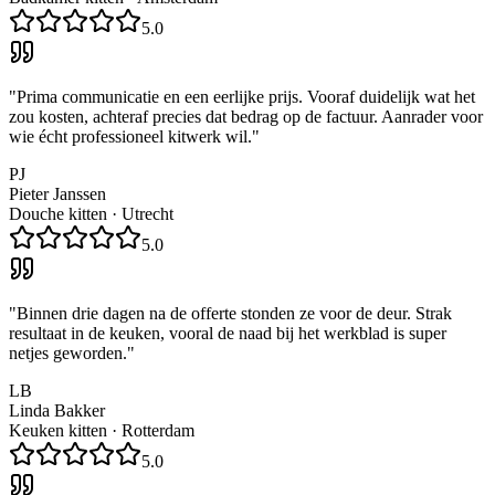
5.0
"
Prima communicatie en een eerlijke prijs. Vooraf duidelijk wat het
zou kosten, achteraf precies dat bedrag op de factuur. Aanrader voor
wie écht professioneel kitwerk wil.
"
PJ
Pieter Janssen
Douche kitten
·
Utrecht
5.0
"
Binnen drie dagen na de offerte stonden ze voor de deur. Strak
resultaat in de keuken, vooral de naad bij het werkblad is super
netjes geworden.
"
LB
Linda Bakker
Keuken kitten
·
Rotterdam
5.0