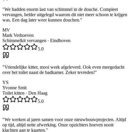
"
We hadden enorm last van schimmel in de douche. Compleet
vervangen, helder uitgelegd waarom dit niet meer schoon te krijgen
was. Een dag later weer kunnen douchen.
"
MV
Mark Verhoeven
Schimmelkit vervangen
·
Eindhoven
5.0
"
Vriendelijke kitter, mooi werk afgeleverd. Ook even meegedacht
over het toilet naast de badkamer. Zeker tevreden!
"
YS
Yvonne Smit
Toilet kitten
·
Den Haag
5.0
"
We werken al jaren samen voor onze nieuwbouwprojecten. Altijd
op tijd, altijd nette afwerking. Onze opzichters hoeven nooit
klachten aan te kaarten.
"