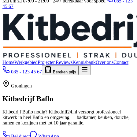
Ma t/m za 07:00 - 21:00 · 24/7 bereikbaar voor spoed
085 - 123
45 67
Home
Werkgebied
Projecten
Reviews
Kennisbank
Over ons
Contact
085 - 123 45 67
Bereken prijs
Groningen
Kitbedrijf
Baflo
Kitbedrijf Baflo nodig? Kitbedrijf24.nl verzorgt professioneel
kitwerk in heel Baflo en omgeving — badkamer, keuken, douche,
ramen en kozijnen met tot 10 jaar garantie.
Bel direct
WhatsApp