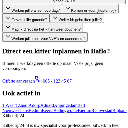
binnen 24 uur.
Werken jullie alleen overdag?
Komen er voorrijkosten bij?
Geven jullie garantie?
Welke kit gebruiken jullie?
Mag ik direct na het kitten weer douchen?
Werken jullie ook voor VvE's en aannemers?
Direct een kitter inplannen in
Baflo
?
Binnen 1 werkdag een offerte op maat. Vaste prijs, geen
verrassingen.
Offerte aanvragen
085 - 123 45 67
Ook actief in
't Waar
't Zandt
Adorp
Aduard
Appingedam
Bad
Nieuweschans
Bedum
Beerta
Bellingwolde
Bierum
Blauwestad
Blijham
Kitbedrijf24
.
Kitbedrijf24.nl is uw specialist voor professioneel kitwerk in heel