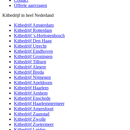
Contact
Offerte aanvragen
Kitbedrijf in heel Nederland
Kitbedrijf
Amsterdam
Kitbedrijf
Rotterdam
Kitbedrijf
's-Hertogenbosch
Kitbedrijf
Den Haag
Kitbedrijf
Utrecht
Kitbedrijf
Eindhoven
Kitbedrijf
Groningen
Kitbedrijf
Tilburg
Kitbedrijf
Almere
Kitbedrijf
Breda
Kitbedrijf
Nijmegen
Kitbedrijf
Apeldoorn
Kitbedrijf
Haarlem
Kitbedrijf
Arnhem
Kitbedrijf
Enschede
Kitbedrijf
Haarlemmermeer
Kitbedrijf
Amersfoort
Kitbedrijf
Zaanstad
Kitbedrijf
Zwolle
Kitbedrijf
Zoetermeer
Kitbedrijf
Leiden