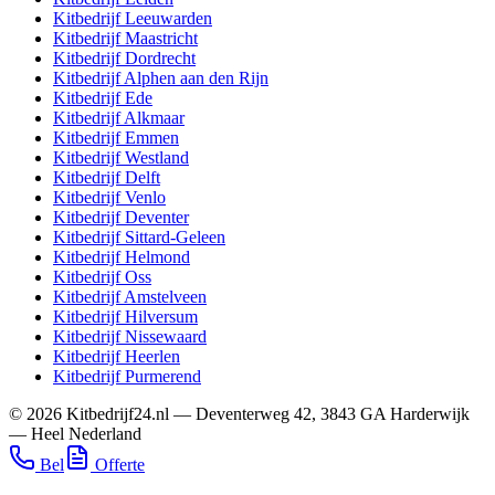
Kitbedrijf
Leeuwarden
Kitbedrijf
Maastricht
Kitbedrijf
Dordrecht
Kitbedrijf
Alphen aan den Rijn
Kitbedrijf
Ede
Kitbedrijf
Alkmaar
Kitbedrijf
Emmen
Kitbedrijf
Westland
Kitbedrijf
Delft
Kitbedrijf
Venlo
Kitbedrijf
Deventer
Kitbedrijf
Sittard-Geleen
Kitbedrijf
Helmond
Kitbedrijf
Oss
Kitbedrijf
Amstelveen
Kitbedrijf
Hilversum
Kitbedrijf
Nissewaard
Kitbedrijf
Heerlen
Kitbedrijf
Purmerend
©
2026
Kitbedrijf24.nl
—
Deventerweg 42
,
3843 GA
Harderwijk
—
Heel Nederland
Bel
Offerte