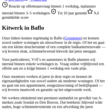
Reactie op offerteaanvraag binnen 1 werkdag, inplannen
meestal binnen 3–5 werkdagen.
Tot 10 jaar garantie
9,4
gemiddelde score
Kitwerk in
Baflo
Onze kitters komen regelmatig in Baflo (
Groningen
) en kennen
zowel oudere woningen als nieuwbouw in de regio. Of het nu gaat
om een kleine doucheruimte of een complete badkamerrenovatie —
wij leveren strak, schimmelwerend kitwerk dat jaren meegaat.
Voor particulieren, VvE's en aannemers in Baflo plannen wij
meestal binnen enkele werkdagen in. Vraag online vrijblijvend een
offerte aan en u krijgt binnen 1 werkdag een vaste prijs.
Onze monteurs werken al jaren in deze regio en kennen de
eigenaardigheden van zowel oudere als moderne woningen. Of het
nu gaat om een appartement, eengezinswoning of bedrijfspand —
wij leveren maatwerk en garantie op het uitgevoerde werk.
We werken uitsluitend met premium sanitairkit en gevelkit van A-
merken zoals Soudal en Den Braven. Dat betekent: blijvend witte
naden, hoge schimmelresistentie en een afwerking die jaren