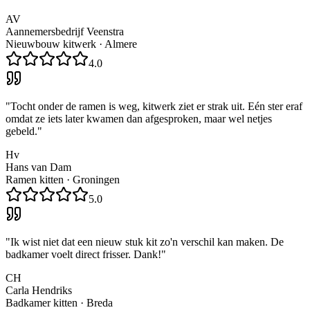
AV
Aannemersbedrijf Veenstra
Nieuwbouw kitwerk
·
Almere
4.0
"
Tocht onder de ramen is weg, kitwerk ziet er strak uit. Eén ster eraf
omdat ze iets later kwamen dan afgesproken, maar wel netjes
gebeld.
"
Hv
Hans van Dam
Ramen kitten
·
Groningen
5.0
"
Ik wist niet dat een nieuw stuk kit zo'n verschil kan maken. De
badkamer voelt direct frisser. Dank!
"
CH
Carla Hendriks
Badkamer kitten
·
Breda