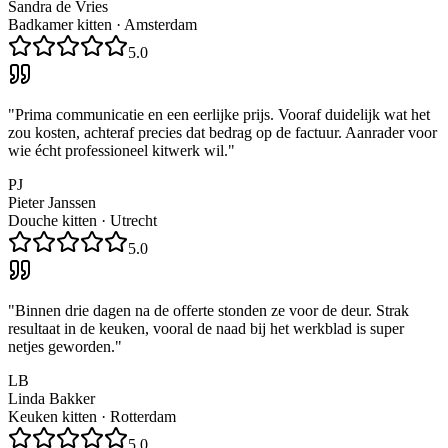
Sandra de Vries
Badkamer kitten
·
Amsterdam
5.0
"
Prima communicatie en een eerlijke prijs. Vooraf duidelijk wat het
zou kosten, achteraf precies dat bedrag op de factuur. Aanrader voor
wie écht professioneel kitwerk wil.
"
PJ
Pieter Janssen
Douche kitten
·
Utrecht
5.0
"
Binnen drie dagen na de offerte stonden ze voor de deur. Strak
resultaat in de keuken, vooral de naad bij het werkblad is super
netjes geworden.
"
LB
Linda Bakker
Keuken kitten
·
Rotterdam
5.0