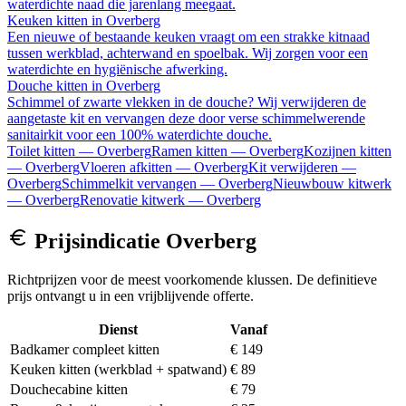
waterdichte naad die jarenlang meegaat.
Keuken kitten
in
Overberg
Een nieuwe of bestaande keuken vraagt om een strakke kitnaad
tussen werkblad, achterwand en spoelbak. Wij zorgen voor een
waterdichte en hygiënische afwerking.
Douche kitten
in
Overberg
Schimmel of zwarte vlekken in de douche? Wij verwijderen de
aangetaste kit en vervangen deze door verse schimmelwerende
sanitairkit voor een 100% waterdichte douche.
Toilet kitten
—
Overberg
Ramen kitten
—
Overberg
Kozijnen kitten
—
Overberg
Vloeren afkitten
—
Overberg
Kit verwijderen
—
Overberg
Schimmelkit vervangen
—
Overberg
Nieuwbouw kitwerk
—
Overberg
Renovatie kitwerk
—
Overberg
Prijsindicatie
Overberg
Richtprijzen voor de meest voorkomende klussen. De definitieve
prijs ontvangt u in een vrijblijvende offerte.
Dienst
Vanaf
Badkamer compleet kitten
€ 149
Keuken kitten (werkblad + spatwand)
€ 89
Douchecabine kitten
€ 79