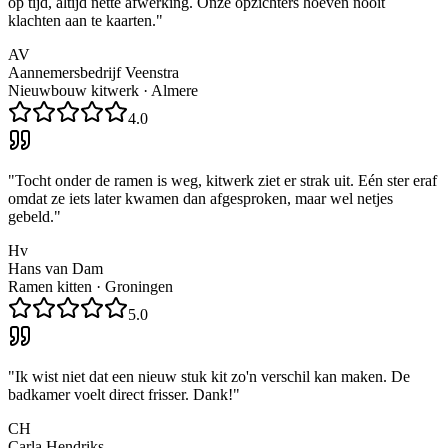
op tijd, altijd nette afwerking. Onze opzichters hoeven nooit
klachten aan te kaarten.
"
AV
Aannemersbedrijf Veenstra
Nieuwbouw kitwerk
·
Almere
4.0
"
Tocht onder de ramen is weg, kitwerk ziet er strak uit. Eén ster eraf
omdat ze iets later kwamen dan afgesproken, maar wel netjes
gebeld.
"
Hv
Hans van Dam
Ramen kitten
·
Groningen
5.0
"
Ik wist niet dat een nieuw stuk kit zo'n verschil kan maken. De
badkamer voelt direct frisser. Dank!
"
CH
Carla Hendriks