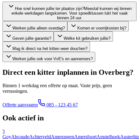
Hoe snel kunnen jullie ter plaatse zijn?
Meestal kunnen wij binnen
enkele werkdagen langskomen. Voor spoedklussen lukt het vaak
binnen 24 uur.
Werken jullie alleen overdag?
Komen er voorrijkosten bij?
Geven jullie garantie?
Welke kit gebruiken jullie?
Mag ik direct na het kitten weer douchen?
Werken jullie ook voor VvE's en aannemers?
Direct een kitter inplannen in
Overberg
?
Binnen 1 werkdag een offerte op maat. Vaste prijs, geen
verrassingen.
Offerte aanvragen
085 - 123 45 67
Ook actief in
't
Goy
Abcoude
Achterveld
Amerongen
Amersfoort
Amstelhoek
Austerlitz