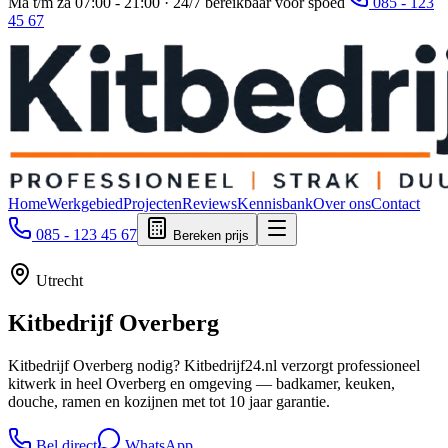
Ma t/m za 07:00 - 21:00 · 24/7 bereikbaar voor spoed
085 - 123
45 67
Home
Werkgebied
Projecten
Reviews
Kennisbank
Over ons
Contact
085 - 123 45 67
Bereken prijs
Utrecht
Kitbedrijf
Overberg
Kitbedrijf Overberg nodig? Kitbedrijf24.nl verzorgt professioneel
kitwerk in heel Overberg en omgeving — badkamer, keuken,
douche, ramen en kozijnen met tot 10 jaar garantie.
Bel direct
WhatsApp