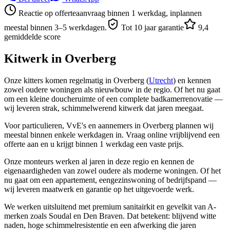
Reactie op offerteaanvraag binnen 1 werkdag, inplannen
meestal binnen 3–5 werkdagen.
Tot 10 jaar garantie
9,4
gemiddelde score
Kitwerk in
Overberg
Onze kitters komen regelmatig in Overberg (
Utrecht
) en kennen
zowel oudere woningen als nieuwbouw in de regio. Of het nu gaat
om een kleine doucheruimte of een complete badkamerrenovatie —
wij leveren strak, schimmelwerend kitwerk dat jaren meegaat.
Voor particulieren, VvE's en aannemers in Overberg plannen wij
meestal binnen enkele werkdagen in. Vraag online vrijblijvend een
offerte aan en u krijgt binnen 1 werkdag een vaste prijs.
Onze monteurs werken al jaren in deze regio en kennen de
eigenaardigheden van zowel oudere als moderne woningen. Of het
nu gaat om een appartement, eengezinswoning of bedrijfspand —
wij leveren maatwerk en garantie op het uitgevoerde werk.
We werken uitsluitend met premium sanitairkit en gevelkit van A-
merken zoals Soudal en Den Braven. Dat betekent: blijvend witte
naden, hoge schimmelresistentie en een afwerking die jaren