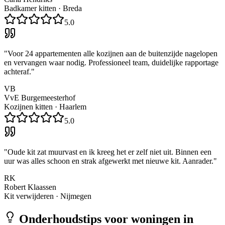
Badkamer kitten
·
Breda
5.0
"
Voor 24 appartementen alle kozijnen aan de buitenzijde nagelopen
en vervangen waar nodig. Professioneel team, duidelijke rapportage
achteraf.
"
VB
VvE Burgemeesterhof
Kozijnen kitten
·
Haarlem
5.0
"
Oude kit zat muurvast en ik kreeg het er zelf niet uit. Binnen een
uur was alles schoon en strak afgewerkt met nieuwe kit. Aanrader.
"
RK
Robert Klaassen
Kit verwijderen
·
Nijmegen
Onderhoudstips voor woningen in