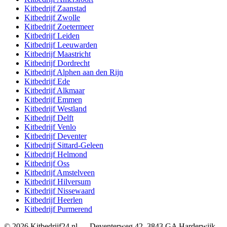
Kitbedrijf
Zaanstad
Kitbedrijf
Zwolle
Kitbedrijf
Zoetermeer
Kitbedrijf
Leiden
Kitbedrijf
Leeuwarden
Kitbedrijf
Maastricht
Kitbedrijf
Dordrecht
Kitbedrijf
Alphen aan den Rijn
Kitbedrijf
Ede
Kitbedrijf
Alkmaar
Kitbedrijf
Emmen
Kitbedrijf
Westland
Kitbedrijf
Delft
Kitbedrijf
Venlo
Kitbedrijf
Deventer
Kitbedrijf
Sittard-Geleen
Kitbedrijf
Helmond
Kitbedrijf
Oss
Kitbedrijf
Amstelveen
Kitbedrijf
Hilversum
Kitbedrijf
Nissewaard
Kitbedrijf
Heerlen
Kitbedrijf
Purmerend
©
2026
Kitbedrijf24.nl
—
Deventerweg 42
,
3843 GA
Harderwijk