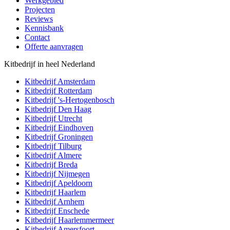
Werkgebied
Projecten
Reviews
Kennisbank
Contact
Offerte aanvragen
Kitbedrijf in heel Nederland
Kitbedrijf
Amsterdam
Kitbedrijf
Rotterdam
Kitbedrijf
's-Hertogenbosch
Kitbedrijf
Den Haag
Kitbedrijf
Utrecht
Kitbedrijf
Eindhoven
Kitbedrijf
Groningen
Kitbedrijf
Tilburg
Kitbedrijf
Almere
Kitbedrijf
Breda
Kitbedrijf
Nijmegen
Kitbedrijf
Apeldoorn
Kitbedrijf
Haarlem
Kitbedrijf
Arnhem
Kitbedrijf
Enschede
Kitbedrijf
Haarlemmermeer
Kitbedrijf
Amersfoort