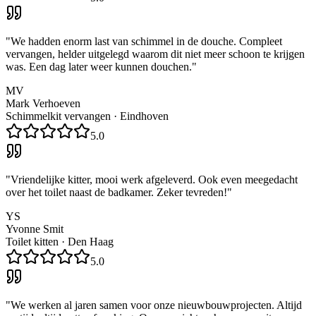
"
We hadden enorm last van schimmel in de douche. Compleet
vervangen, helder uitgelegd waarom dit niet meer schoon te krijgen
was. Een dag later weer kunnen douchen.
"
MV
Mark Verhoeven
Schimmelkit vervangen
·
Eindhoven
5.0
"
Vriendelijke kitter, mooi werk afgeleverd. Ook even meegedacht
over het toilet naast de badkamer. Zeker tevreden!
"
YS
Yvonne Smit
Toilet kitten
·
Den Haag
5.0
"
We werken al jaren samen voor onze nieuwbouwprojecten. Altijd