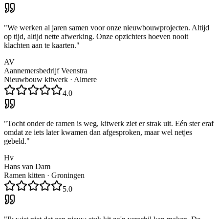
"
We werken al jaren samen voor onze nieuwbouwprojecten. Altijd
op tijd, altijd nette afwerking. Onze opzichters hoeven nooit
klachten aan te kaarten.
"
AV
Aannemersbedrijf Veenstra
Nieuwbouw kitwerk
·
Almere
4.0
"
Tocht onder de ramen is weg, kitwerk ziet er strak uit. Eén ster eraf
omdat ze iets later kwamen dan afgesproken, maar wel netjes
gebeld.
"
Hv
Hans van Dam
Ramen kitten
·
Groningen
5.0