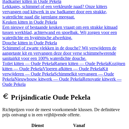
Badkamer kitten
in
Oude Pekela
Lekkages, schimmel of een verkleurde naad? Onze kitters
vervangen oud kitwerk in uw badkamer door een strakke,
waterdichte naad die jarenlang meegaat.
Keuken kitten
in
Oude Pekela
Een nieuwe of bestaande keuken vraagt om een strakke kitnaad
tussen werkblad, achterwand en spoelbak. Wij zorgen voor een
waterdichte en hygiënische afwerking.
Douche kitten
in
Oude Pekela
Schimmel of zwarte vlekken in de douche? Wij verwijderen de
aangetaste kit en vervangen deze door verse schimmelwerende
sanitairkit voor een 100% waterdichte douche.
Toilet kitten
—
Oude Pekela
Ramen kitten
—
Oude Pekela
Kozijnen
kitten
—
Oude Pekela
Vloeren afkitten
—
Oude Pekela
Kit
verwijderen
—
Oude Pekela
Schimmelkit vervangen
—
Oude
Pekela
Nieuwbouw kitwerk
—
Oude Pekela
Renovatie kitwerk
—
Oude Pekela
Prijsindicatie
Oude Pekela
Richtprijzen voor de meest voorkomende klussen. De definitieve
prijs ontvangt u in een vrijblijvende offerte.
Dienst
Vanaf