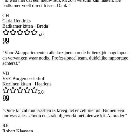
"
Ik wist niet dat een nieuw stuk kit zo'n verschil kan maken. De
badkamer voelt direct frisser. Dank!
"
CH
Carla Hendriks
Badkamer kitten
·
Breda
5.0
"
Voor 24 appartementen alle kozijnen aan de buitenzijde nagelopen
en vervangen waar nodig. Professioneel team, duidelijke rapportage
achteraf.
"
VB
VvE Burgemeesterhof
Kozijnen kitten
·
Haarlem
5.0
"
Oude kit zat muurvast en ik kreeg het er zelf niet uit. Binnen een
uur was alles schoon en strak afgewerkt met nieuwe kit. Aanrader.
"
RK
Robert Klaassen