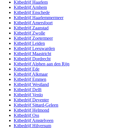
Kitbedrijf
Haarlem
Kitbedrijf
Arnhem
Kitbedrijf
Enschede
Kitbedrijf
Haarlemmermeer
Kitbedrijf
Amersfoort
Kitbedrijf
Zaanstad
Kitbedrijf
Zwolle
Kitbedrijf
Zoetermeer
Kitbedrijf
Leiden
Kitbedrijf
Leeuwarden
Kitbedrijf
Maastricht
Kitbedrijf
Dordrecht
Kitbedrijf
Alphen aan den Rijn
Kitbedrijf
Ede
Kitbedrijf
Alkmaar
Kitbedrijf
Emmen
Kitbedrijf
Westland
Kitbedrijf
Delft
Kitbedrijf
Venlo
Kitbedrijf
Deventer
Kitbedrijf
Sittard-Geleen
Kitbedrijf
Helmond
Kitbedrijf
Oss
Kitbedrijf
Amstelveen
Kitbedrijf
Hilversum