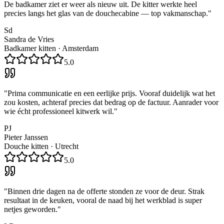
De badkamer ziet er weer als nieuw uit. De kitter werkte heel
precies langs het glas van de douchecabine — top vakmanschap.
"
Sd
Sandra de Vries
Badkamer kitten
·
Amsterdam
5.0
"
Prima communicatie en een eerlijke prijs. Vooraf duidelijk wat het
zou kosten, achteraf precies dat bedrag op de factuur. Aanrader voor
wie écht professioneel kitwerk wil.
"
PJ
Pieter Janssen
Douche kitten
·
Utrecht
5.0
"
Binnen drie dagen na de offerte stonden ze voor de deur. Strak
resultaat in de keuken, vooral de naad bij het werkblad is super
netjes geworden.
"