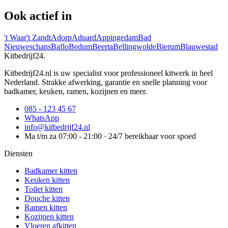
Ook actief in
't Waar
't Zandt
Adorp
Aduard
Appingedam
Bad
Nieuweschans
Baflo
Bedum
Beerta
Bellingwolde
Bierum
Blauwestad
Kitbedrijf24
.
Kitbedrijf24.nl is uw specialist voor professioneel kitwerk in heel
Nederland. Strakke afwerking, garantie en snelle planning voor
badkamer, keuken, ramen, kozijnen en meer.
085 - 123 45 67
WhatsApp
info@kitbedrijf24.nl
Ma t/m za 07:00 - 21:00 · 24/7 bereikbaar voor spoed
Diensten
Badkamer kitten
Keuken kitten
Toilet kitten
Douche kitten
Ramen kitten
Kozijnen kitten
Vloeren afkitten