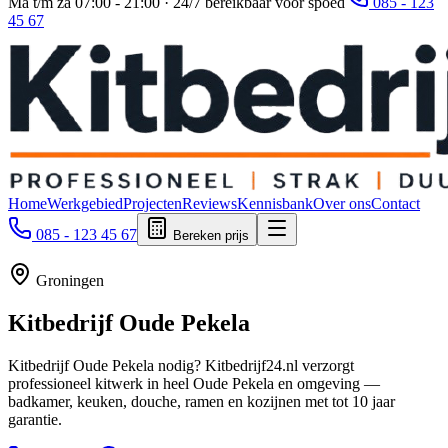
Ma t/m za 07:00 - 21:00 · 24/7 bereikbaar voor spoed
085 - 123
45 67
Home
Werkgebied
Projecten
Reviews
Kennisbank
Over ons
Contact
085 - 123 45 67
Bereken prijs
Groningen
Kitbedrijf
Oude Pekela
Kitbedrijf Oude Pekela nodig? Kitbedrijf24.nl verzorgt
professioneel kitwerk in heel Oude Pekela en omgeving —
badkamer, keuken, douche, ramen en kozijnen met tot 10 jaar
garantie.