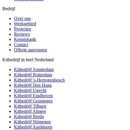
Bedrijf
Over ons
Werkgebied
Projecten
Reviews
Kennisbank
Contact
Offerte aanvragen
Kitbedrijf in heel Nederland
Kitbedrijf
Amsterdam
Kitbedrijf
Rotterdam
Kitbedrijf
's-Hertogenbosch
Kitbedrijf
Den Haag
Kitbedrijf
Utrecht
Kitbedrijf
Eindhoven
Kitbedrijf
Groningen
Kitbedrijf
Tilburg
Kitbedrijf
Almere
Kitbedrijf
Breda
Kitbedrijf
Nijmegen
Kitbedrijf
Apeldoorn