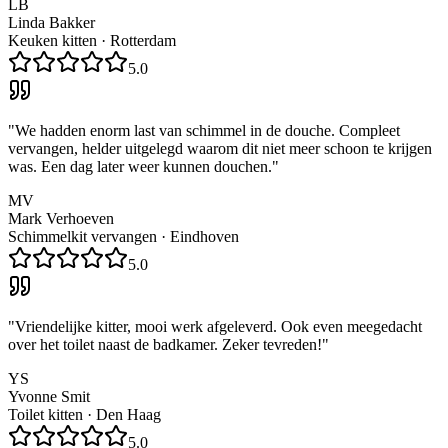
LB
Linda Bakker
Keuken kitten
·
Rotterdam
5.0
"
We hadden enorm last van schimmel in de douche. Compleet
vervangen, helder uitgelegd waarom dit niet meer schoon te krijgen
was. Een dag later weer kunnen douchen.
"
MV
Mark Verhoeven
Schimmelkit vervangen
·
Eindhoven
5.0
"
Vriendelijke kitter, mooi werk afgeleverd. Ook even meegedacht
over het toilet naast de badkamer. Zeker tevreden!
"
YS
Yvonne Smit
Toilet kitten
·
Den Haag
5.0