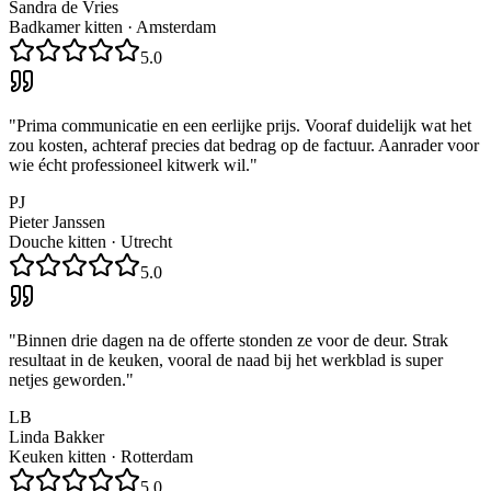
Sandra de Vries
Badkamer kitten
·
Amsterdam
5.0
"
Prima communicatie en een eerlijke prijs. Vooraf duidelijk wat het
zou kosten, achteraf precies dat bedrag op de factuur. Aanrader voor
wie écht professioneel kitwerk wil.
"
PJ
Pieter Janssen
Douche kitten
·
Utrecht
5.0
"
Binnen drie dagen na de offerte stonden ze voor de deur. Strak
resultaat in de keuken, vooral de naad bij het werkblad is super
netjes geworden.
"
LB
Linda Bakker
Keuken kitten
·
Rotterdam
5.0