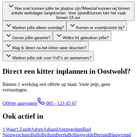
Hoe snel kunnen jullie ter plaatse zijn?
Meestal kunnen wij binnen
enkele werkdagen langskomen. Voor spoedklussen lukt het vaak
binnen 24 uur.
Werken jullie alleen overdag?
Komen er voorrijkosten bij?
Geven jullie garantie?
Welke kit gebruiken jullie?
Mag ik direct na het kitten weer douchen?
Werken jullie ook voor VvE's en aannemers?
Direct een kitter inplannen in
Oostwold
?
Binnen 1 werkdag een offerte op maat. Vaste prijs, geen
verrassingen.
Offerte aanvragen
085 - 123 45 67
Ook actief in
't Waar
't Zandt
Adorp
Aduard
Appingedam
Bad
Nieuweschans
Baflo
Bedum
Beerta
Bellingwolde
Bierum
Blauwestad