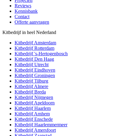
Projecten
Reviews
Kennisbank
Contact
Offerte aanvragen
Kitbedrijf in heel Nederland
Kitbedrijf
Amsterdam
Kitbedrijf
Rotterdam
Kitbedrijf
's-Hertogenbosch
Kitbedrijf
Den Haag
Kitbedrijf
Utrecht
Kitbedrijf
Eindhoven
Kitbedrijf
Groningen
Kitbedrijf
Tilburg
Kitbedrijf
Almere
Kitbedrijf
Breda
Kitbedrijf
Nijmegen
Kitbedrijf
Apeldoorn
Kitbedrijf
Haarlem
Kitbedrijf
Arnhem
Kitbedrijf
Enschede
Kitbedrijf
Haarlemmermeer
Kitbedrijf
Amersfoort
Kitbedrijf
Zaanstad