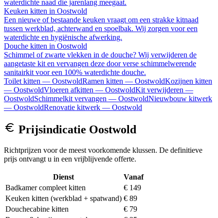
waterdichte naad die jarenlang meegaat.
Keuken kitten
in
Oostwold
Een nieuwe of bestaande keuken vraagt om een strakke kitnaad
tussen werkblad, achterwand en spoelbak. Wij zorgen voor een
waterdichte en hygiënische afwerking.
Douche kitten
in
Oostwold
Schimmel of zwarte vlekken in de douche? Wij verwijderen de
aangetaste kit en vervangen deze door verse schimmelwerende
sanitairkit voor een 100% waterdichte douche.
Toilet kitten
—
Oostwold
Ramen kitten
—
Oostwold
Kozijnen kitten
—
Oostwold
Vloeren afkitten
—
Oostwold
Kit verwijderen
—
Oostwold
Schimmelkit vervangen
—
Oostwold
Nieuwbouw kitwerk
—
Oostwold
Renovatie kitwerk
—
Oostwold
Prijsindicatie
Oostwold
Richtprijzen voor de meest voorkomende klussen. De definitieve
prijs ontvangt u in een vrijblijvende offerte.
Dienst
Vanaf
Badkamer compleet kitten
€ 149
Keuken kitten (werkblad + spatwand)
€ 89
Douchecabine kitten
€ 79