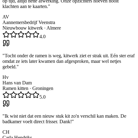
op tijd, altijd nette afwerking. Onze opzichters hoeven nooit
klachten aan te kaarten.
"
AV
Aannemersbedrijf Veenstra
Nieuwbouw kitwerk
·
Almere
4.0
"
Tocht onder de ramen is weg, kitwerk ziet er strak uit. Eén ster eraf
omdat ze iets later kwamen dan afgesproken, maar wel netjes
gebeld.
"
Hv
Hans van Dam
Ramen kitten
·
Groningen
5.0
"
Ik wist niet dat een nieuw stuk kit zo'n verschil kan maken. De
badkamer voelt direct frisser. Dank!
"
CH
Carla Hendriks