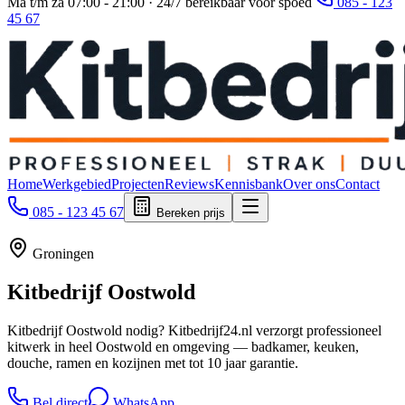
Ma t/m za 07:00 - 21:00 · 24/7 bereikbaar voor spoed
085 - 123
45 67
Home
Werkgebied
Projecten
Reviews
Kennisbank
Over ons
Contact
085 - 123 45 67
Bereken prijs
Groningen
Kitbedrijf
Oostwold
Kitbedrijf Oostwold nodig? Kitbedrijf24.nl verzorgt professioneel
kitwerk in heel Oostwold en omgeving — badkamer, keuken,
douche, ramen en kozijnen met tot 10 jaar garantie.
Bel direct
WhatsApp