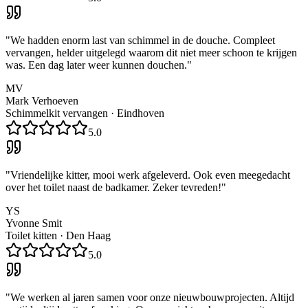
"
We hadden enorm last van schimmel in de douche. Compleet
vervangen, helder uitgelegd waarom dit niet meer schoon te krijgen
was. Een dag later weer kunnen douchen.
"
MV
Mark Verhoeven
Schimmelkit vervangen
·
Eindhoven
5.0
"
Vriendelijke kitter, mooi werk afgeleverd. Ook even meegedacht
over het toilet naast de badkamer. Zeker tevreden!
"
YS
Yvonne Smit
Toilet kitten
·
Den Haag
5.0
"
We werken al jaren samen voor onze nieuwbouwprojecten. Altijd