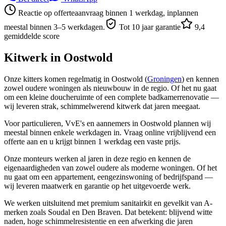
Reactie op offerteaanvraag binnen 1 werkdag, inplannen
meestal binnen 3–5 werkdagen.
Tot 10 jaar garantie
9,4
gemiddelde score
Kitwerk in
Oostwold
Onze kitters komen regelmatig in Oostwold (
Groningen
) en kennen
zowel oudere woningen als nieuwbouw in de regio. Of het nu gaat
om een kleine doucheruimte of een complete badkamerrenovatie —
wij leveren strak, schimmelwerend kitwerk dat jaren meegaat.
Voor particulieren, VvE's en aannemers in Oostwold plannen wij
meestal binnen enkele werkdagen in. Vraag online vrijblijvend een
offerte aan en u krijgt binnen 1 werkdag een vaste prijs.
Onze monteurs werken al jaren in deze regio en kennen de
eigenaardigheden van zowel oudere als moderne woningen. Of het
nu gaat om een appartement, eengezinswoning of bedrijfspand —
wij leveren maatwerk en garantie op het uitgevoerde werk.
We werken uitsluitend met premium sanitairkit en gevelkit van A-
merken zoals Soudal en Den Braven. Dat betekent: blijvend witte
naden, hoge schimmelresistentie en een afwerking die jaren