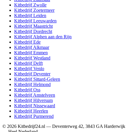
Kitbedrijf
Zwolle
Kitbedrijf
Zoetermeer
Kitbedrijf
Leiden
Kitbedrijf
Leeuwarden
Kitbedrijf
Maastricht
Kitbedrijf
Dordrecht
Kitbedrijf
Alphen aan den Rijn
Kitbedrijf
Ede
Kitbedrijf
Alkmaar
Kitbedrijf
Emmen
Kitbedrijf
Westland
Kitbedrijf
Delft
Kitbedrijf
Venlo
Kitbedrijf
Deventer
Kitbedrijf
Sittard-Geleen
Kitbedrijf
Helmond
Kitbedrijf
Oss
Kitbedrijf
Amstelveen
Kitbedrijf
Hilversum
Kitbedrijf
Nissewaard
Kitbedrijf
Heerlen
Kitbedrijf
Purmerend
©
2026
Kitbedrijf24.nl
—
Deventerweg 42
,
3843 GA
Harderwijk
—
Heel Nederland