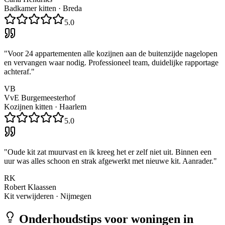
Badkamer kitten
·
Breda
5.0
"
Voor 24 appartementen alle kozijnen aan de buitenzijde nagelopen
en vervangen waar nodig. Professioneel team, duidelijke rapportage
achteraf.
"
VB
VvE Burgemeesterhof
Kozijnen kitten
·
Haarlem
5.0
"
Oude kit zat muurvast en ik kreeg het er zelf niet uit. Binnen een
uur was alles schoon en strak afgewerkt met nieuwe kit. Aanrader.
"
RK
Robert Klaassen
Kit verwijderen
·
Nijmegen
Onderhoudstips voor woningen in