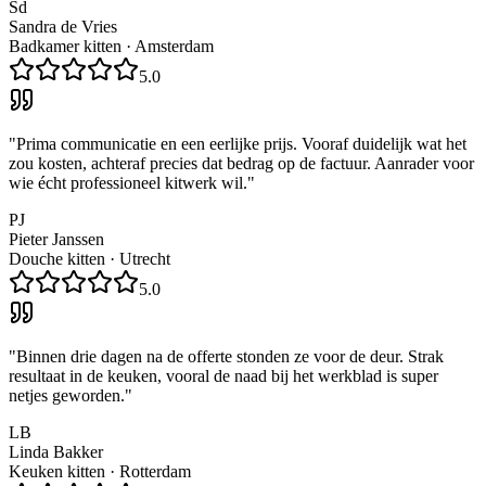
Sd
Sandra de Vries
Badkamer kitten
·
Amsterdam
5.0
"
Prima communicatie en een eerlijke prijs. Vooraf duidelijk wat het
zou kosten, achteraf precies dat bedrag op de factuur. Aanrader voor
wie écht professioneel kitwerk wil.
"
PJ
Pieter Janssen
Douche kitten
·
Utrecht
5.0
"
Binnen drie dagen na de offerte stonden ze voor de deur. Strak
resultaat in de keuken, vooral de naad bij het werkblad is super
netjes geworden.
"
LB
Linda Bakker
Keuken kitten
·
Rotterdam