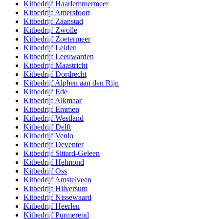
Kitbedrijf
Haarlemmermeer
Kitbedrijf
Amersfoort
Kitbedrijf
Zaanstad
Kitbedrijf
Zwolle
Kitbedrijf
Zoetermeer
Kitbedrijf
Leiden
Kitbedrijf
Leeuwarden
Kitbedrijf
Maastricht
Kitbedrijf
Dordrecht
Kitbedrijf
Alphen aan den Rijn
Kitbedrijf
Ede
Kitbedrijf
Alkmaar
Kitbedrijf
Emmen
Kitbedrijf
Westland
Kitbedrijf
Delft
Kitbedrijf
Venlo
Kitbedrijf
Deventer
Kitbedrijf
Sittard-Geleen
Kitbedrijf
Helmond
Kitbedrijf
Oss
Kitbedrijf
Amstelveen
Kitbedrijf
Hilversum
Kitbedrijf
Nissewaard
Kitbedrijf
Heerlen
Kitbedrijf
Purmerend