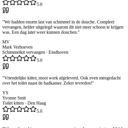
5.0
"
We hadden enorm last van schimmel in de douche. Compleet
vervangen, helder uitgelegd waarom dit niet meer schoon te krijgen
was. Een dag later weer kunnen douchen.
"
MV
Mark Verhoeven
Schimmelkit vervangen
·
Eindhoven
5.0
"
Vriendelijke kitter, mooi werk afgeleverd. Ook even meegedacht
over het toilet naast de badkamer. Zeker tevreden!
"
YS
Yvonne Smit
Toilet kitten
·
Den Haag
5.0