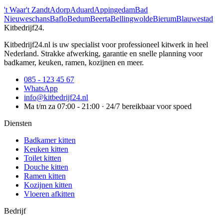
't Waar
't Zandt
Adorp
Aduard
Appingedam
Bad
Nieuweschans
Baflo
Bedum
Beerta
Bellingwolde
Bierum
Blauwestad
Kitbedrijf24
.
Kitbedrijf24.nl is uw specialist voor professioneel kitwerk in heel
Nederland. Strakke afwerking, garantie en snelle planning voor
badkamer, keuken, ramen, kozijnen en meer.
085 - 123 45 67
WhatsApp
info@kitbedrijf24.nl
Ma t/m za 07:00 - 21:00 · 24/7 bereikbaar voor spoed
Diensten
Badkamer kitten
Keuken kitten
Toilet kitten
Douche kitten
Ramen kitten
Kozijnen kitten
Vloeren afkitten
Bedrijf