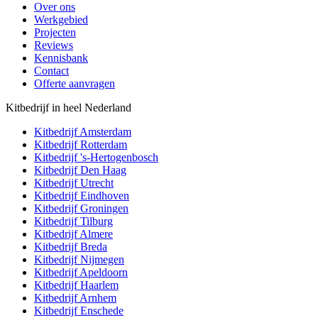
Over ons
Werkgebied
Projecten
Reviews
Kennisbank
Contact
Offerte aanvragen
Kitbedrijf in heel Nederland
Kitbedrijf
Amsterdam
Kitbedrijf
Rotterdam
Kitbedrijf
's-Hertogenbosch
Kitbedrijf
Den Haag
Kitbedrijf
Utrecht
Kitbedrijf
Eindhoven
Kitbedrijf
Groningen
Kitbedrijf
Tilburg
Kitbedrijf
Almere
Kitbedrijf
Breda
Kitbedrijf
Nijmegen
Kitbedrijf
Apeldoorn
Kitbedrijf
Haarlem
Kitbedrijf
Arnhem
Kitbedrijf
Enschede