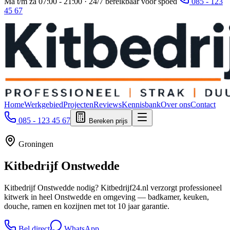
Ma t/m za 07:00 - 21:00 · 24/7 bereikbaar voor spoed
085 - 123
45 67
Home
Werkgebied
Projecten
Reviews
Kennisbank
Over ons
Contact
085 - 123 45 67
Bereken prijs
Groningen
Kitbedrijf
Onstwedde
Kitbedrijf Onstwedde nodig? Kitbedrijf24.nl verzorgt professioneel
kitwerk in heel Onstwedde en omgeving — badkamer, keuken,
douche, ramen en kozijnen met tot 10 jaar garantie.
Bel direct
WhatsApp