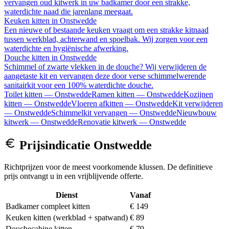
vervangen oud kitwerk in uw badkamer door een strakke,
waterdichte naad die jarenlang meegaat.
Keuken kitten
in
Onstwedde
Een nieuwe of bestaande keuken vraagt om een strakke kitnaad
tussen werkblad, achterwand en spoelbak. Wij zorgen voor een
waterdichte en hygiënische afwerking.
Douche kitten
in
Onstwedde
Schimmel of zwarte vlekken in de douche? Wij verwijderen de
aangetaste kit en vervangen deze door verse schimmelwerende
sanitairkit voor een 100% waterdichte douche.
Toilet kitten
—
Onstwedde
Ramen kitten
—
Onstwedde
Kozijnen
kitten
—
Onstwedde
Vloeren afkitten
—
Onstwedde
Kit verwijderen
—
Onstwedde
Schimmelkit vervangen
—
Onstwedde
Nieuwbouw
kitwerk
—
Onstwedde
Renovatie kitwerk
—
Onstwedde
Prijsindicatie
Onstwedde
Richtprijzen voor de meest voorkomende klussen. De definitieve
prijs ontvangt u in een vrijblijvende offerte.
Dienst
Vanaf
Badkamer compleet kitten
€ 149
Keuken kitten (werkblad + spatwand)
€ 89
Douchecabine kitten
€ 79