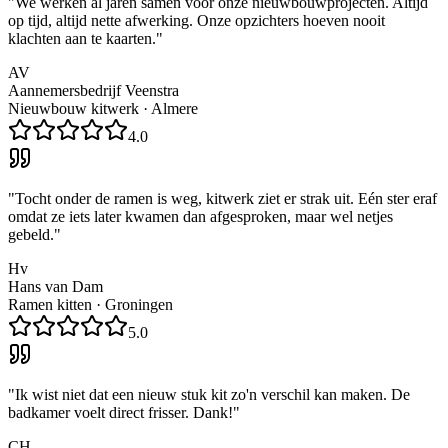
"
We werken al jaren samen voor onze nieuwbouwprojecten. Altijd
op tijd, altijd nette afwerking. Onze opzichters hoeven nooit
klachten aan te kaarten.
"
AV
Aannemersbedrijf Veenstra
Nieuwbouw kitwerk
·
Almere
4.0
"
Tocht onder de ramen is weg, kitwerk ziet er strak uit. Eén ster eraf
omdat ze iets later kwamen dan afgesproken, maar wel netjes
gebeld.
"
Hv
Hans van Dam
Ramen kitten
·
Groningen
5.0
"
Ik wist niet dat een nieuw stuk kit zo'n verschil kan maken. De
badkamer voelt direct frisser. Dank!
"
CH