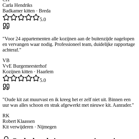
Carla Hendriks
Badkamer kitten
·
Breda
5.0
"
Voor 24 appartementen alle kozijnen aan de buitenzijde nagelopen
en vervangen waar nodig. Professioneel team, duidelijke rapportage
achteraf.
"
VB
VvE Burgemeesterhof
Kozijnen kitten
·
Haarlem
5.0
"
Oude kit zat muurvast en ik kreeg het er zelf niet uit. Binnen een
uur was alles schoon en strak afgewerkt met nieuwe kit. Aanrader.
"
RK
Robert Klaassen
Kit verwijderen
·
Nijmegen