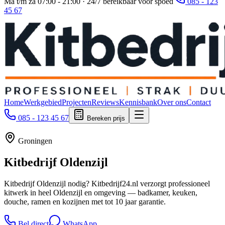
Ma t/m za 07:00 - 21:00 · 24/7 bereikbaar voor spoed
085 - 123
45 67
Home
Werkgebied
Projecten
Reviews
Kennisbank
Over ons
Contact
085 - 123 45 67
Bereken prijs
Groningen
Kitbedrijf
Oldenzijl
Kitbedrijf Oldenzijl nodig? Kitbedrijf24.nl verzorgt professioneel
kitwerk in heel Oldenzijl en omgeving — badkamer, keuken,
douche, ramen en kozijnen met tot 10 jaar garantie.
Bel direct
WhatsApp