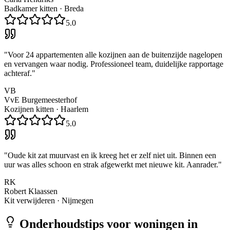
Badkamer kitten
·
Breda
5.0
"
Voor 24 appartementen alle kozijnen aan de buitenzijde nagelopen
en vervangen waar nodig. Professioneel team, duidelijke rapportage
achteraf.
"
VB
VvE Burgemeesterhof
Kozijnen kitten
·
Haarlem
5.0
"
Oude kit zat muurvast en ik kreeg het er zelf niet uit. Binnen een
uur was alles schoon en strak afgewerkt met nieuwe kit. Aanrader.
"
RK
Robert Klaassen
Kit verwijderen
·
Nijmegen
Onderhoudstips voor woningen in