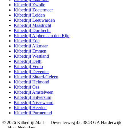
Kitbedrijf
Zwolle
Kitbedrijf
Zoetermeer
Kitbedrijf
Leiden
Kitbedrijf
Leeuwarden
Kitbedrijf
Maastricht
Kitbedrijf
Dordrecht
Kitbedrijf
Alphen aan den Rijn
Kitbedrijf
Ede
Kitbedrijf
Alkmaar
Kitbedrijf
Emmen
Kitbedrijf
Westland
Kitbedrijf
Delft
Kitbedrijf
Venlo
Kitbedrijf
Deventer
Kitbedrijf
Sittard-Geleen
Kitbedrijf
Helmond
Kitbedrijf
Oss
Kitbedrijf
Amstelveen
Kitbedrijf
Hilversum
Kitbedrijf
Nissewaard
Kitbedrijf
Heerlen
Kitbedrijf
Purmerend
©
2026
Kitbedrijf24.nl
—
Deventerweg 42
,
3843 GA
Harderwijk
—
Heel Nederland