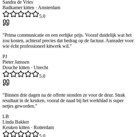
Sandra de Vries
Badkamer kitten
·
Amsterdam
5.0
"
Prima communicatie en een eerlijke prijs. Vooraf duidelijk wat het
zou kosten, achteraf precies dat bedrag op de factuur. Aanrader voor
wie écht professioneel kitwerk wil.
"
PJ
Pieter Janssen
Douche kitten
·
Utrecht
5.0
"
Binnen drie dagen na de offerte stonden ze voor de deur. Strak
resultaat in de keuken, vooral de naad bij het werkblad is super
netjes geworden.
"
LB
Linda Bakker
Keuken kitten
·
Rotterdam
5.0