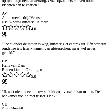
op tijd, altijd nette afwerking. Onze opzichters hoeven nooit
klachten aan te kaarten.
"
AV
Aannemersbedrijf Veenstra
Nieuwbouw kitwerk
·
Almere
4.0
"
Tocht onder de ramen is weg, kitwerk ziet er strak uit. Eén ster eraf
omdat ze iets later kwamen dan afgesproken, maar wel netjes
gebeld.
"
Hv
Hans van Dam
Ramen kitten
·
Groningen
5.0
"
Ik wist niet dat een nieuw stuk kit zo'n verschil kan maken. De
badkamer voelt direct frisser. Dank!
"
CH
Carla Hendriks