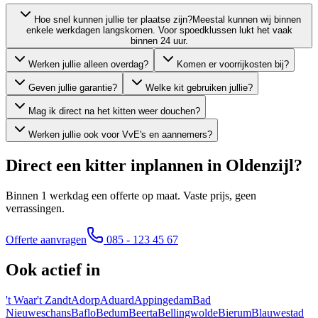
Hoe snel kunnen jullie ter plaatse zijn?
Meestal kunnen wij binnen
enkele werkdagen langskomen. Voor spoedklussen lukt het vaak
binnen 24 uur.
Werken jullie alleen overdag?
Komen er voorrijkosten bij?
Geven jullie garantie?
Welke kit gebruiken jullie?
Mag ik direct na het kitten weer douchen?
Werken jullie ook voor VvE's en aannemers?
Direct een kitter inplannen in
Oldenzijl
?
Binnen 1 werkdag een offerte op maat. Vaste prijs, geen
verrassingen.
Offerte aanvragen
085 - 123 45 67
Ook actief in
't Waar
't Zandt
Adorp
Aduard
Appingedam
Bad
Nieuweschans
Baflo
Bedum
Beerta
Bellingwolde
Bierum
Blauwestad