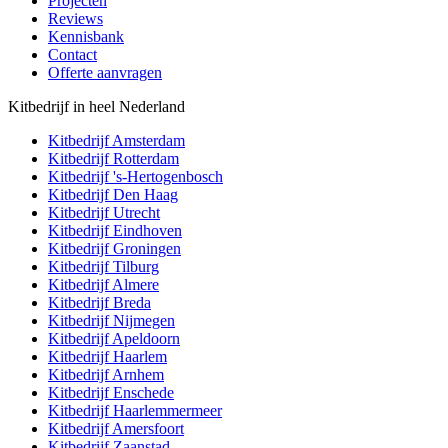
Projecten
Reviews
Kennisbank
Contact
Offerte aanvragen
Kitbedrijf in heel Nederland
Kitbedrijf
Amsterdam
Kitbedrijf
Rotterdam
Kitbedrijf
's-Hertogenbosch
Kitbedrijf
Den Haag
Kitbedrijf
Utrecht
Kitbedrijf
Eindhoven
Kitbedrijf
Groningen
Kitbedrijf
Tilburg
Kitbedrijf
Almere
Kitbedrijf
Breda
Kitbedrijf
Nijmegen
Kitbedrijf
Apeldoorn
Kitbedrijf
Haarlem
Kitbedrijf
Arnhem
Kitbedrijf
Enschede
Kitbedrijf
Haarlemmermeer
Kitbedrijf
Amersfoort
Kitbedrijf
Zaanstad