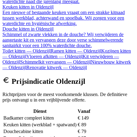
waterdichte naad die jarenlang meegaat.
Keuken kitten
in
Oldenzijl
Een nieuwe of bestaande keuken vraagt om een strakke kitnaad
tussen werkblad, achterwand en spoelbak. Wij zorgen voor een
waterdichte en hygiënische afwerking.
Douche kitten
in
Oldenzijl
Schimmel of zwarte vlekken in de douche? Wij verwijderen de
aangetaste kit en vervangen deze door verse schimmelwerende
sanitairkit voor een 100% waterdichte douche.
Toilet kitten
—
Oldenzijl
Ramen kitten
—
Oldenzijl
Kozijnen kitten
—
Oldenzijl
Vloeren afkitten
—
Oldenzijl
Kit verwijderen
—
Oldenzijl
Schimmelkit vervangen
—
Oldenzijl
Nieuwbouw kitwerk
—
Oldenzijl
Renovatie kitwerk
—
Oldenzijl
Prijsindicatie
Oldenzijl
Richtprijzen voor de meest voorkomende klussen. De definitieve
prijs ontvangt u in een vrijblijvende offerte.
Dienst
Vanaf
Badkamer compleet kitten
€ 149
Keuken kitten (werkblad + spatwand)
€ 89
Douchecabine kitten
€ 79