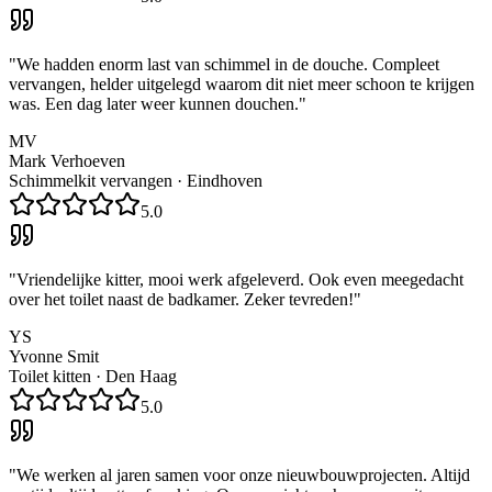
"
We hadden enorm last van schimmel in de douche. Compleet
vervangen, helder uitgelegd waarom dit niet meer schoon te krijgen
was. Een dag later weer kunnen douchen.
"
MV
Mark Verhoeven
Schimmelkit vervangen
·
Eindhoven
5.0
"
Vriendelijke kitter, mooi werk afgeleverd. Ook even meegedacht
over het toilet naast de badkamer. Zeker tevreden!
"
YS
Yvonne Smit
Toilet kitten
·
Den Haag
5.0
"
We werken al jaren samen voor onze nieuwbouwprojecten. Altijd