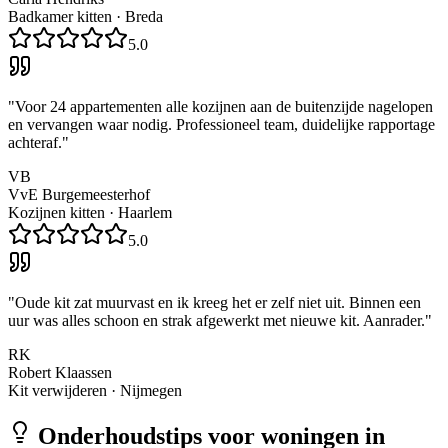
Badkamer kitten
·
Breda
5.0
"
Voor 24 appartementen alle kozijnen aan de buitenzijde nagelopen
en vervangen waar nodig. Professioneel team, duidelijke rapportage
achteraf.
"
VB
VvE Burgemeesterhof
Kozijnen kitten
·
Haarlem
5.0
"
Oude kit zat muurvast en ik kreeg het er zelf niet uit. Binnen een
uur was alles schoon en strak afgewerkt met nieuwe kit. Aanrader.
"
RK
Robert Klaassen
Kit verwijderen
·
Nijmegen
Onderhoudstips voor woningen in