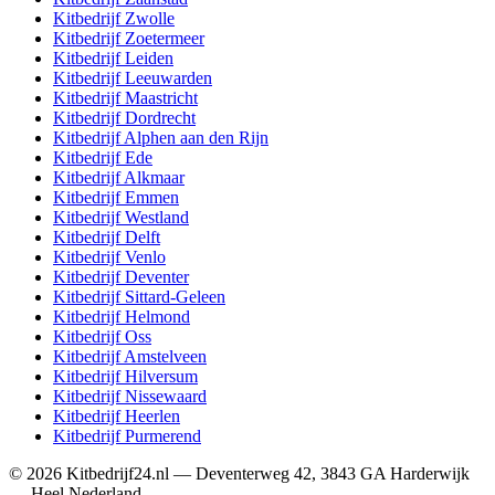
Kitbedrijf
Zwolle
Kitbedrijf
Zoetermeer
Kitbedrijf
Leiden
Kitbedrijf
Leeuwarden
Kitbedrijf
Maastricht
Kitbedrijf
Dordrecht
Kitbedrijf
Alphen aan den Rijn
Kitbedrijf
Ede
Kitbedrijf
Alkmaar
Kitbedrijf
Emmen
Kitbedrijf
Westland
Kitbedrijf
Delft
Kitbedrijf
Venlo
Kitbedrijf
Deventer
Kitbedrijf
Sittard-Geleen
Kitbedrijf
Helmond
Kitbedrijf
Oss
Kitbedrijf
Amstelveen
Kitbedrijf
Hilversum
Kitbedrijf
Nissewaard
Kitbedrijf
Heerlen
Kitbedrijf
Purmerend
©
2026
Kitbedrijf24.nl
—
Deventerweg 42
,
3843 GA
Harderwijk
—
Heel Nederland