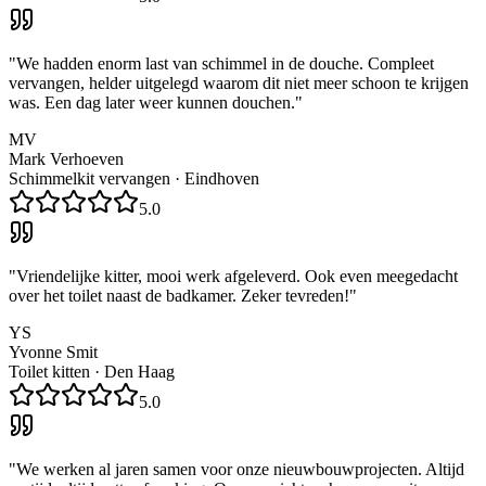
"
We hadden enorm last van schimmel in de douche. Compleet
vervangen, helder uitgelegd waarom dit niet meer schoon te krijgen
was. Een dag later weer kunnen douchen.
"
MV
Mark Verhoeven
Schimmelkit vervangen
·
Eindhoven
5.0
"
Vriendelijke kitter, mooi werk afgeleverd. Ook even meegedacht
over het toilet naast de badkamer. Zeker tevreden!
"
YS
Yvonne Smit
Toilet kitten
·
Den Haag
5.0
"
We werken al jaren samen voor onze nieuwbouwprojecten. Altijd