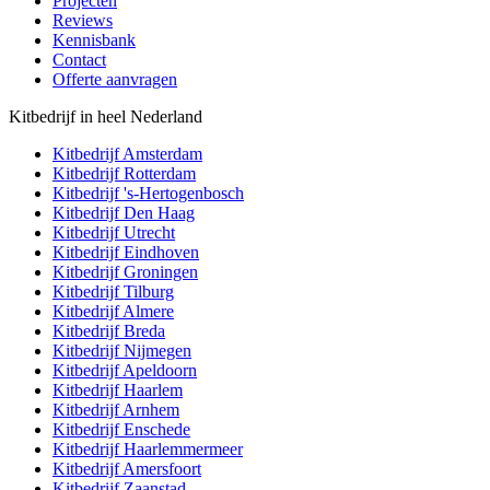
Projecten
Reviews
Kennisbank
Contact
Offerte aanvragen
Kitbedrijf in heel Nederland
Kitbedrijf
Amsterdam
Kitbedrijf
Rotterdam
Kitbedrijf
's-Hertogenbosch
Kitbedrijf
Den Haag
Kitbedrijf
Utrecht
Kitbedrijf
Eindhoven
Kitbedrijf
Groningen
Kitbedrijf
Tilburg
Kitbedrijf
Almere
Kitbedrijf
Breda
Kitbedrijf
Nijmegen
Kitbedrijf
Apeldoorn
Kitbedrijf
Haarlem
Kitbedrijf
Arnhem
Kitbedrijf
Enschede
Kitbedrijf
Haarlemmermeer
Kitbedrijf
Amersfoort
Kitbedrijf
Zaanstad