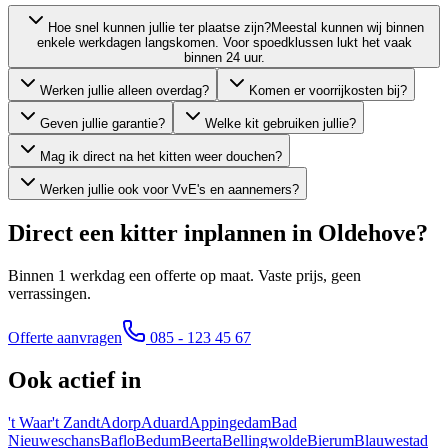
Hoe snel kunnen jullie ter plaatse zijn?
Meestal kunnen wij binnen
enkele werkdagen langskomen. Voor spoedklussen lukt het vaak
binnen 24 uur.
Werken jullie alleen overdag?
Komen er voorrijkosten bij?
Geven jullie garantie?
Welke kit gebruiken jullie?
Mag ik direct na het kitten weer douchen?
Werken jullie ook voor VvE's en aannemers?
Direct een kitter inplannen in
Oldehove
?
Binnen 1 werkdag een offerte op maat. Vaste prijs, geen
verrassingen.
Offerte aanvragen
085 - 123 45 67
Ook actief in
't Waar
't Zandt
Adorp
Aduard
Appingedam
Bad
Nieuweschans
Baflo
Bedum
Beerta
Bellingwolde
Bierum
Blauwestad