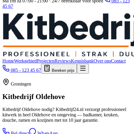
Ma t/m za 07:00 - 21:00 · 24/7 bereikbaar voor spoed
085 - 123
45 67
Home
Werkgebied
Projecten
Reviews
Kennisbank
Over ons
Contact
085 - 123 45 67
Bereken prijs
Groningen
Kitbedrijf
Oldehove
Kitbedrijf Oldehove nodig? Kitbedrijf24.nl verzorgt professioneel
kitwerk in heel Oldehove en omgeving — badkamer, keuken,
douche, ramen en kozijnen met tot 10 jaar garantie.
Bel direct
WhatsApp