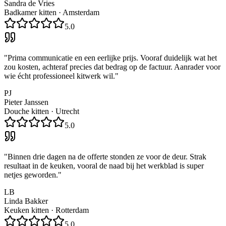
Sandra de Vries
Badkamer kitten
·
Amsterdam
5.0
"
Prima communicatie en een eerlijke prijs. Vooraf duidelijk wat het
zou kosten, achteraf precies dat bedrag op de factuur. Aanrader voor
wie écht professioneel kitwerk wil.
"
PJ
Pieter Janssen
Douche kitten
·
Utrecht
5.0
"
Binnen drie dagen na de offerte stonden ze voor de deur. Strak
resultaat in de keuken, vooral de naad bij het werkblad is super
netjes geworden.
"
LB
Linda Bakker
Keuken kitten
·
Rotterdam
5.0