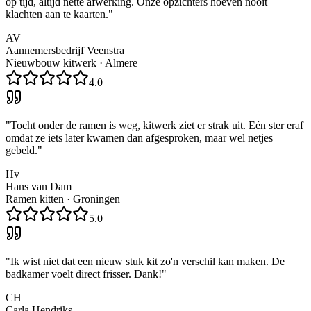
op tijd, altijd nette afwerking. Onze opzichters hoeven nooit
klachten aan te kaarten.
"
AV
Aannemersbedrijf Veenstra
Nieuwbouw kitwerk
·
Almere
4.0
"
Tocht onder de ramen is weg, kitwerk ziet er strak uit. Eén ster eraf
omdat ze iets later kwamen dan afgesproken, maar wel netjes
gebeld.
"
Hv
Hans van Dam
Ramen kitten
·
Groningen
5.0
"
Ik wist niet dat een nieuw stuk kit zo'n verschil kan maken. De
badkamer voelt direct frisser. Dank!
"
CH
Carla Hendriks