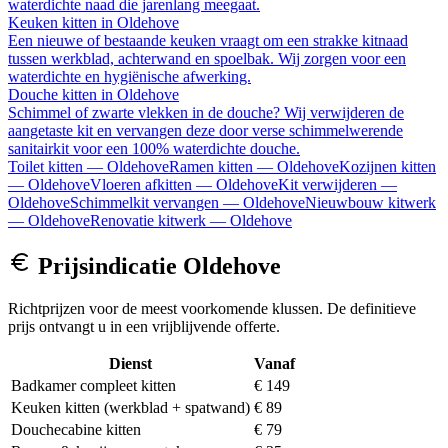
waterdichte naad die jarenlang meegaat.
Keuken kitten
in
Oldehove
Een nieuwe of bestaande keuken vraagt om een strakke kitnaad
tussen werkblad, achterwand en spoelbak. Wij zorgen voor een
waterdichte en hygiënische afwerking.
Douche kitten
in
Oldehove
Schimmel of zwarte vlekken in de douche? Wij verwijderen de
aangetaste kit en vervangen deze door verse schimmelwerende
sanitairkit voor een 100% waterdichte douche.
Toilet kitten
—
Oldehove
Ramen kitten
—
Oldehove
Kozijnen kitten
—
Oldehove
Vloeren afkitten
—
Oldehove
Kit verwijderen
—
Oldehove
Schimmelkit vervangen
—
Oldehove
Nieuwbouw kitwerk
—
Oldehove
Renovatie kitwerk
—
Oldehove
Prijsindicatie
Oldehove
Richtprijzen voor de meest voorkomende klussen. De definitieve
prijs ontvangt u in een vrijblijvende offerte.
Dienst
Vanaf
Badkamer compleet kitten
€ 149
Keuken kitten (werkblad + spatwand)
€ 89
Douchecabine kitten
€ 79