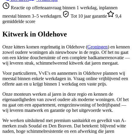
Reactie op offerteaanvraag binnen 1 werkdag, inplannen
meestal binnen 3–5 werkdagen.
Tot 10 jaar garantie
9,4
gemiddelde score
Kitwerk in
Oldehove
Onze kitters komen regelmatig in Oldehove (
Groningen
) en kennen
zowel oudere woningen als nieuwbouw in de regio. Of het nu gaat
om een kleine doucheruimte of een complete badkamerrenovatie —
wij leveren strak, schimmelwerend kitwerk dat jaren meegaat.
Voor particulieren, VvE's en aannemers in Oldehove plannen wij
meestal binnen enkele werkdagen in. Vraag online vrijblijvend een
offerte aan en u krijgt binnen 1 werkdag een vaste prijs.
Onze monteurs werken al jaren in deze regio en kennen de
eigenaardigheden van zowel oudere als moderne woningen. Of het
nu gaat om een appartement, eengezinswoning of bedrijfspand —
wij leveren maatwerk en garantie op het uitgevoerde werk.
We werken uitsluitend met premium sanitairkit en gevelkit van A-
merken zoals Soudal en Den Braven. Dat betekent: blijvend witte
naden, hoge schimmelresistentie en een afwerking die jaren