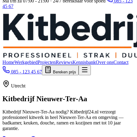
Ma t/m za 07:00 - 21:00 · 24/7 bereikbaar voor spoed
085 - 123
45 67
Home
Werkgebied
Projecten
Reviews
Kennisbank
Over ons
Contact
085 - 123 45 67
Bereken prijs
Utrecht
Kitbedrijf
Nieuwer-Ter-Aa
Kitbedrijf Nieuwer-Ter-Aa nodig? Kitbedrijf24.nl verzorgt
professioneel kitwerk in heel Nieuwer-Ter-Aa en omgeving —
badkamer, keuken, douche, ramen en kozijnen met tot 10 jaar
garantie.