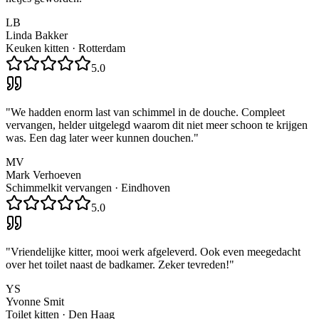
LB
Linda Bakker
Keuken kitten
·
Rotterdam
5.0
"
We hadden enorm last van schimmel in de douche. Compleet
vervangen, helder uitgelegd waarom dit niet meer schoon te krijgen
was. Een dag later weer kunnen douchen.
"
MV
Mark Verhoeven
Schimmelkit vervangen
·
Eindhoven
5.0
"
Vriendelijke kitter, mooi werk afgeleverd. Ook even meegedacht
over het toilet naast de badkamer. Zeker tevreden!
"
YS
Yvonne Smit
Toilet kitten
·
Den Haag