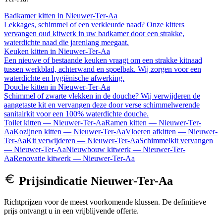
Badkamer kitten
in
Nieuwer-Ter-Aa
Lekkages, schimmel of een verkleurde naad? Onze kitters
vervangen oud kitwerk in uw badkamer door een strakke,
waterdichte naad die jarenlang meegaat.
Keuken kitten
in
Nieuwer-Ter-Aa
Een nieuwe of bestaande keuken vraagt om een strakke kitnaad
tussen werkblad, achterwand en spoelbak. Wij zorgen voor een
waterdichte en hygiënische afwerking.
Douche kitten
in
Nieuwer-Ter-Aa
Schimmel of zwarte vlekken in de douche? Wij verwijderen de
aangetaste kit en vervangen deze door verse schimmelwerende
sanitairkit voor een 100% waterdichte douche.
Toilet kitten
—
Nieuwer-Ter-Aa
Ramen kitten
—
Nieuwer-Ter-
Aa
Kozijnen kitten
—
Nieuwer-Ter-Aa
Vloeren afkitten
—
Nieuwer-
Ter-Aa
Kit verwijderen
—
Nieuwer-Ter-Aa
Schimmelkit vervangen
—
Nieuwer-Ter-Aa
Nieuwbouw kitwerk
—
Nieuwer-Ter-
Aa
Renovatie kitwerk
—
Nieuwer-Ter-Aa
Prijsindicatie
Nieuwer-Ter-Aa
Richtprijzen voor de meest voorkomende klussen. De definitieve
prijs ontvangt u in een vrijblijvende offerte.