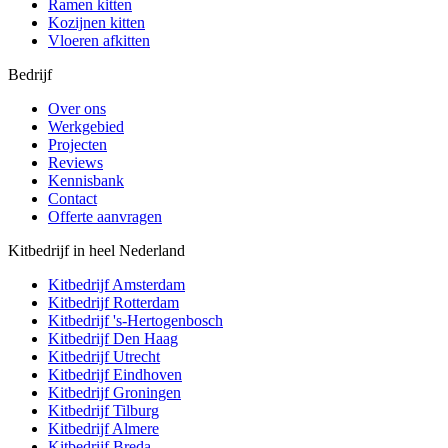
Ramen kitten
Kozijnen kitten
Vloeren afkitten
Bedrijf
Over ons
Werkgebied
Projecten
Reviews
Kennisbank
Contact
Offerte aanvragen
Kitbedrijf in heel Nederland
Kitbedrijf
Amsterdam
Kitbedrijf
Rotterdam
Kitbedrijf
's-Hertogenbosch
Kitbedrijf
Den Haag
Kitbedrijf
Utrecht
Kitbedrijf
Eindhoven
Kitbedrijf
Groningen
Kitbedrijf
Tilburg
Kitbedrijf
Almere
Kitbedrijf
Breda