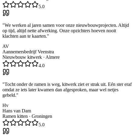
5.0
"
We werken al jaren samen voor onze nieuwbouwprojecten. Altijd
op tijd, altijd nette afwerking. Onze opzichters hoeven nooit
klachten aan te kaarten.
"
AV
Aannemersbedrijf Veenstra
Nieuwbouw kitwerk
·
Almere
4.0
"
Tocht onder de ramen is weg, kitwerk ziet er strak uit. Eén ster eraf
omdat ze iets later kwamen dan afgesproken, maar wel netjes
gebeld.
"
Hv
Hans van Dam
Ramen kitten
·
Groningen
5.0