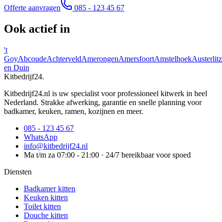
Offerte aanvragen
085 - 123 45 67
Ook actief in
't
Goy
Abcoude
Achterveld
Amerongen
Amersfoort
Amstelhoek
Austerlitz
en Duin
Kitbedrijf24
.
Kitbedrijf24.nl is uw specialist voor professioneel kitwerk in heel
Nederland. Strakke afwerking, garantie en snelle planning voor
badkamer, keuken, ramen, kozijnen en meer.
085 - 123 45 67
WhatsApp
info@kitbedrijf24.nl
Ma t/m za 07:00 - 21:00 · 24/7 bereikbaar voor spoed
Diensten
Badkamer kitten
Keuken kitten
Toilet kitten
Douche kitten