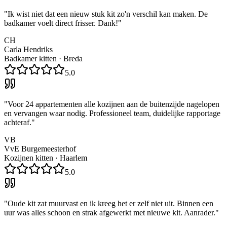
"
Ik wist niet dat een nieuw stuk kit zo'n verschil kan maken. De
badkamer voelt direct frisser. Dank!
"
CH
Carla Hendriks
Badkamer kitten
·
Breda
5.0
"
Voor 24 appartementen alle kozijnen aan de buitenzijde nagelopen
en vervangen waar nodig. Professioneel team, duidelijke rapportage
achteraf.
"
VB
VvE Burgemeesterhof
Kozijnen kitten
·
Haarlem
5.0
"
Oude kit zat muurvast en ik kreeg het er zelf niet uit. Binnen een
uur was alles schoon en strak afgewerkt met nieuwe kit. Aanrader.
"