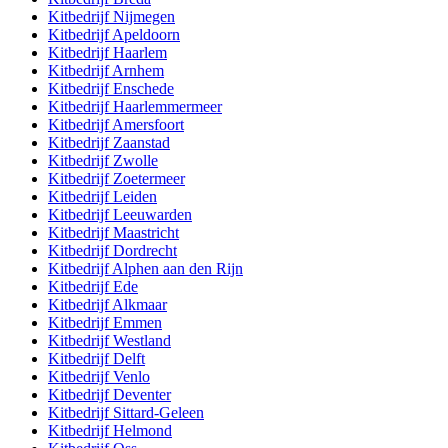
Kitbedrijf
Nijmegen
Kitbedrijf
Apeldoorn
Kitbedrijf
Haarlem
Kitbedrijf
Arnhem
Kitbedrijf
Enschede
Kitbedrijf
Haarlemmermeer
Kitbedrijf
Amersfoort
Kitbedrijf
Zaanstad
Kitbedrijf
Zwolle
Kitbedrijf
Zoetermeer
Kitbedrijf
Leiden
Kitbedrijf
Leeuwarden
Kitbedrijf
Maastricht
Kitbedrijf
Dordrecht
Kitbedrijf
Alphen aan den Rijn
Kitbedrijf
Ede
Kitbedrijf
Alkmaar
Kitbedrijf
Emmen
Kitbedrijf
Westland
Kitbedrijf
Delft
Kitbedrijf
Venlo
Kitbedrijf
Deventer
Kitbedrijf
Sittard-Geleen
Kitbedrijf
Helmond