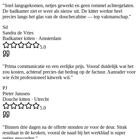
"
Snel langsgekomen, netjes gewerkt en geen rommel achtergelaten.
De badkamer ziet er weer als nieuw uit. De kitter werkte heel
precies langs het glas van de douchecabine — top vakmanschap.
"
Sd
Sandra de Vries
Badkamer kitten
·
Amsterdam
5.0
"
Prima communicatie en een eerlijke prijs. Vooraf duidelijk wat het
zou kosten, achteraf precies dat bedrag op de factuur. Aanrader voor
wie écht professioneel kitwerk wil.
"
PJ
Pieter Janssen
Douche kitten
·
Utrecht
5.0
"
Binnen drie dagen na de offerte stonden ze voor de deur. Strak
resultaat in de keuken, vooral de naad bij het werkblad is super
netjes geworden.
"