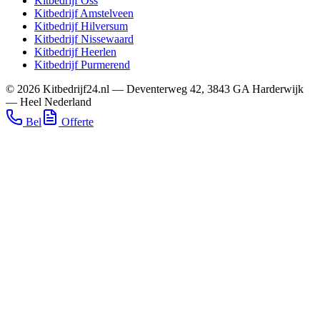
Kitbedrijf
Oss
Kitbedrijf
Amstelveen
Kitbedrijf
Hilversum
Kitbedrijf
Nissewaard
Kitbedrijf
Heerlen
Kitbedrijf
Purmerend
©
2026
Kitbedrijf24.nl
—
Deventerweg 42
,
3843 GA
Harderwijk
—
Heel Nederland
Bel
Offerte