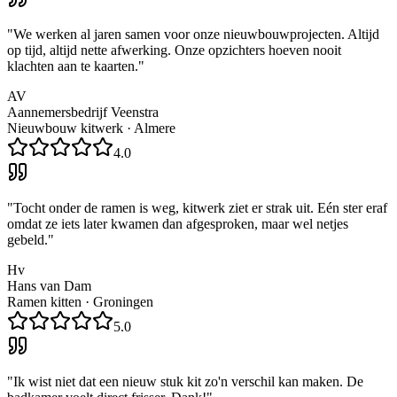
"
We werken al jaren samen voor onze nieuwbouwprojecten. Altijd
op tijd, altijd nette afwerking. Onze opzichters hoeven nooit
klachten aan te kaarten.
"
AV
Aannemersbedrijf Veenstra
Nieuwbouw kitwerk
·
Almere
4.0
"
Tocht onder de ramen is weg, kitwerk ziet er strak uit. Eén ster eraf
omdat ze iets later kwamen dan afgesproken, maar wel netjes
gebeld.
"
Hv
Hans van Dam
Ramen kitten
·
Groningen
5.0
"
Ik wist niet dat een nieuw stuk kit zo'n verschil kan maken. De