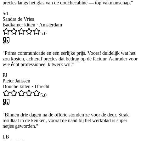
precies langs het glas van de douchecabine — top vakmanschap.
"
Sd
Sandra de Vries
Badkamer kitten
·
Amsterdam
5.0
"
Prima communicatie en een eerlijke prijs. Vooraf duidelijk wat het
zou kosten, achteraf precies dat bedrag op de factuur. Aanrader voor
wie écht professioneel kitwerk wil.
"
PJ
Pieter Janssen
Douche kitten
·
Utrecht
5.0
"
Binnen drie dagen na de offerte stonden ze voor de deur. Strak
resultaat in de keuken, vooral de naad bij het werkblad is super
netjes geworden.
"
LB