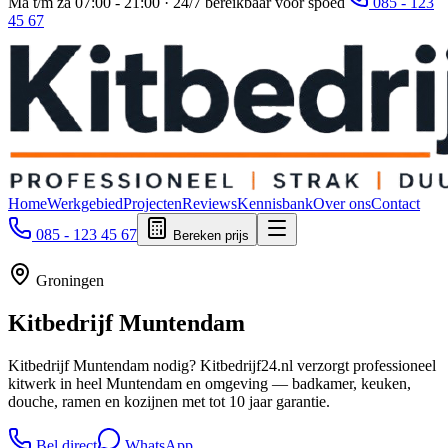
Ma t/m za 07:00 - 21:00 · 24/7 bereikbaar voor spoed
085 - 123
45 67
Home
Werkgebied
Projecten
Reviews
Kennisbank
Over ons
Contact
085 - 123 45 67
Bereken prijs
Groningen
Kitbedrijf
Muntendam
Kitbedrijf Muntendam nodig? Kitbedrijf24.nl verzorgt professioneel
kitwerk in heel Muntendam en omgeving — badkamer, keuken,
douche, ramen en kozijnen met tot 10 jaar garantie.
Bel direct
WhatsApp