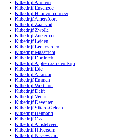
Kitbedrijf
Arnhem
Kitbedrijf
Enschede
Kitbedrijf
Haarlemmermeer
Kitbedrijf
Amersfoort
Kitbedrijf
Zaanstad
Kitbedrijf
Zwolle
Kitbedrijf
Zoetermeer
Kitbedrijf
Leiden
Kitbedrijf
Leeuwarden
Kitbedrijf
Maastricht
Kitbedrijf
Dordrecht
Kitbedrijf
Alphen aan den Rijn
Kitbedrijf
Ede
Kitbedrijf
Alkmaar
Kitbedrijf
Emmen
Kitbedrijf
Westland
Kitbedrijf
Delft
Kitbedrijf
Venlo
Kitbedrijf
Deventer
Kitbedrijf
Sittard-Geleen
Kitbedrijf
Helmond
Kitbedrijf
Oss
Kitbedrijf
Amstelveen
Kitbedrijf
Hilversum
Kitbedrijf
Nissewaard