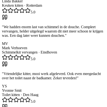
Linda Bakker
Keuken kitten
·
Rotterdam
5.0
"
We hadden enorm last van schimmel in de douche. Compleet
vervangen, helder uitgelegd waarom dit niet meer schoon te krijgen
was. Een dag later weer kunnen douchen.
"
MV
Mark Verhoeven
Schimmelkit vervangen
·
Eindhoven
5.0
"
Vriendelijke kitter, mooi werk afgeleverd. Ook even meegedacht
over het toilet naast de badkamer. Zeker tevreden!
"
YS
Yvonne Smit
Toilet kitten
·
Den Haag
5.0