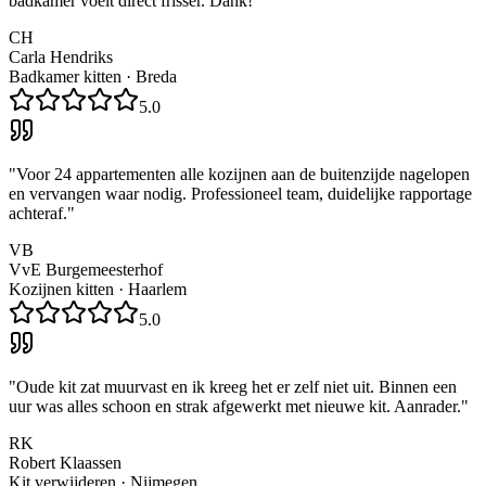
badkamer voelt direct frisser. Dank!
"
CH
Carla Hendriks
Badkamer kitten
·
Breda
5.0
"
Voor 24 appartementen alle kozijnen aan de buitenzijde nagelopen
en vervangen waar nodig. Professioneel team, duidelijke rapportage
achteraf.
"
VB
VvE Burgemeesterhof
Kozijnen kitten
·
Haarlem
5.0
"
Oude kit zat muurvast en ik kreeg het er zelf niet uit. Binnen een
uur was alles schoon en strak afgewerkt met nieuwe kit. Aanrader.
"
RK
Robert Klaassen
Kit verwijderen
·
Nijmegen