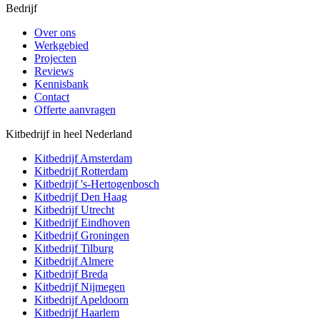
Bedrijf
Over ons
Werkgebied
Projecten
Reviews
Kennisbank
Contact
Offerte aanvragen
Kitbedrijf in heel Nederland
Kitbedrijf
Amsterdam
Kitbedrijf
Rotterdam
Kitbedrijf
's-Hertogenbosch
Kitbedrijf
Den Haag
Kitbedrijf
Utrecht
Kitbedrijf
Eindhoven
Kitbedrijf
Groningen
Kitbedrijf
Tilburg
Kitbedrijf
Almere
Kitbedrijf
Breda
Kitbedrijf
Nijmegen
Kitbedrijf
Apeldoorn
Kitbedrijf
Haarlem