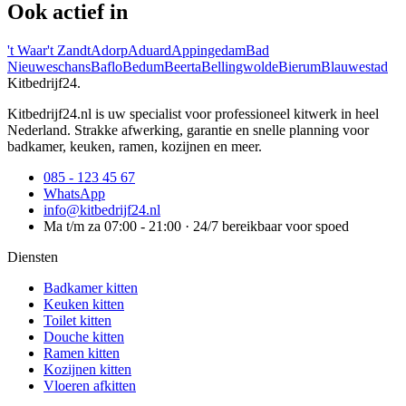
Ook actief in
't Waar
't Zandt
Adorp
Aduard
Appingedam
Bad
Nieuweschans
Baflo
Bedum
Beerta
Bellingwolde
Bierum
Blauwestad
Kitbedrijf24
.
Kitbedrijf24.nl is uw specialist voor professioneel kitwerk in heel
Nederland. Strakke afwerking, garantie en snelle planning voor
badkamer, keuken, ramen, kozijnen en meer.
085 - 123 45 67
WhatsApp
info@kitbedrijf24.nl
Ma t/m za 07:00 - 21:00 · 24/7 bereikbaar voor spoed
Diensten
Badkamer kitten
Keuken kitten
Toilet kitten
Douche kitten
Ramen kitten
Kozijnen kitten
Vloeren afkitten