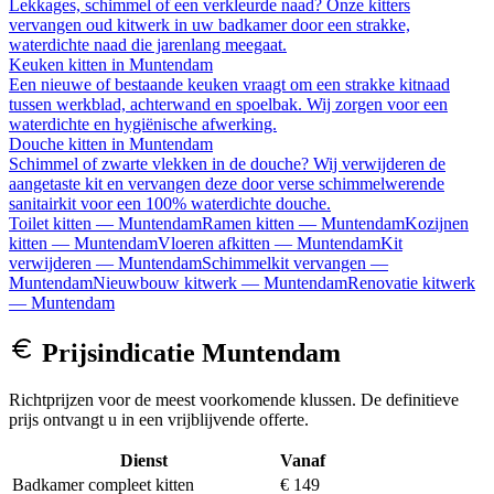
Lekkages, schimmel of een verkleurde naad? Onze kitters
vervangen oud kitwerk in uw badkamer door een strakke,
waterdichte naad die jarenlang meegaat.
Keuken kitten
in
Muntendam
Een nieuwe of bestaande keuken vraagt om een strakke kitnaad
tussen werkblad, achterwand en spoelbak. Wij zorgen voor een
waterdichte en hygiënische afwerking.
Douche kitten
in
Muntendam
Schimmel of zwarte vlekken in de douche? Wij verwijderen de
aangetaste kit en vervangen deze door verse schimmelwerende
sanitairkit voor een 100% waterdichte douche.
Toilet kitten
—
Muntendam
Ramen kitten
—
Muntendam
Kozijnen
kitten
—
Muntendam
Vloeren afkitten
—
Muntendam
Kit
verwijderen
—
Muntendam
Schimmelkit vervangen
—
Muntendam
Nieuwbouw kitwerk
—
Muntendam
Renovatie kitwerk
—
Muntendam
Prijsindicatie
Muntendam
Richtprijzen voor de meest voorkomende klussen. De definitieve
prijs ontvangt u in een vrijblijvende offerte.
Dienst
Vanaf
Badkamer compleet kitten
€ 149