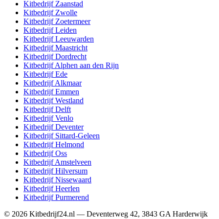
Kitbedrijf
Zaanstad
Kitbedrijf
Zwolle
Kitbedrijf
Zoetermeer
Kitbedrijf
Leiden
Kitbedrijf
Leeuwarden
Kitbedrijf
Maastricht
Kitbedrijf
Dordrecht
Kitbedrijf
Alphen aan den Rijn
Kitbedrijf
Ede
Kitbedrijf
Alkmaar
Kitbedrijf
Emmen
Kitbedrijf
Westland
Kitbedrijf
Delft
Kitbedrijf
Venlo
Kitbedrijf
Deventer
Kitbedrijf
Sittard-Geleen
Kitbedrijf
Helmond
Kitbedrijf
Oss
Kitbedrijf
Amstelveen
Kitbedrijf
Hilversum
Kitbedrijf
Nissewaard
Kitbedrijf
Heerlen
Kitbedrijf
Purmerend
©
2026
Kitbedrijf24.nl
—
Deventerweg 42
,
3843 GA
Harderwijk