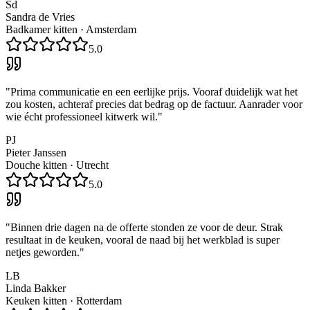
Sd
Sandra de Vries
Badkamer kitten
·
Amsterdam
5.0
"
Prima communicatie en een eerlijke prijs. Vooraf duidelijk wat het
zou kosten, achteraf precies dat bedrag op de factuur. Aanrader voor
wie écht professioneel kitwerk wil.
"
PJ
Pieter Janssen
Douche kitten
·
Utrecht
5.0
"
Binnen drie dagen na de offerte stonden ze voor de deur. Strak
resultaat in de keuken, vooral de naad bij het werkblad is super
netjes geworden.
"
LB
Linda Bakker
Keuken kitten
·
Rotterdam