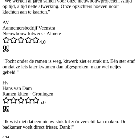
"
We werken al jaren samen voor onze nieuwbouwprojecten. Altijd
op tijd, altijd nette afwerking. Onze opzichters hoeven nooit
klachten aan te kaarten.
"
AV
Aannemersbedrijf Veenstra
Nieuwbouw kitwerk
·
Almere
4.0
"
Tocht onder de ramen is weg, kitwerk ziet er strak uit. Eén ster eraf
omdat ze iets later kwamen dan afgesproken, maar wel netjes
gebeld.
"
Hv
Hans van Dam
Ramen kitten
·
Groningen
5.0
"
Ik wist niet dat een nieuw stuk kit zo'n verschil kan maken. De
badkamer voelt direct frisser. Dank!
"
CH