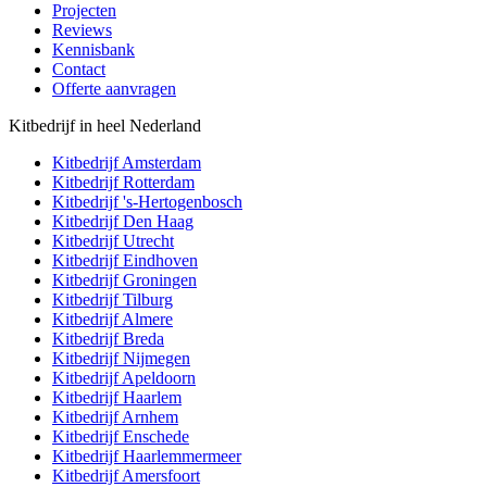
Projecten
Reviews
Kennisbank
Contact
Offerte aanvragen
Kitbedrijf in heel Nederland
Kitbedrijf
Amsterdam
Kitbedrijf
Rotterdam
Kitbedrijf
's-Hertogenbosch
Kitbedrijf
Den Haag
Kitbedrijf
Utrecht
Kitbedrijf
Eindhoven
Kitbedrijf
Groningen
Kitbedrijf
Tilburg
Kitbedrijf
Almere
Kitbedrijf
Breda
Kitbedrijf
Nijmegen
Kitbedrijf
Apeldoorn
Kitbedrijf
Haarlem
Kitbedrijf
Arnhem
Kitbedrijf
Enschede
Kitbedrijf
Haarlemmermeer
Kitbedrijf
Amersfoort