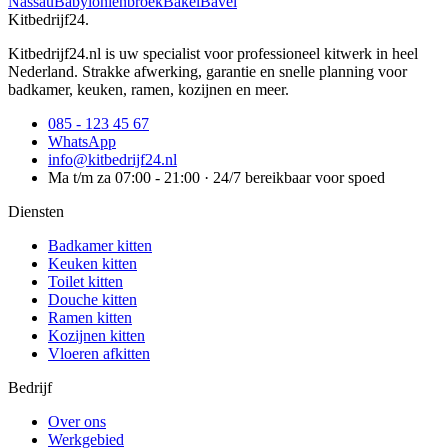
Nassau
Babyloniënbroek
Bakel
Bavel
Kitbedrijf24
.
Kitbedrijf24.nl is uw specialist voor professioneel kitwerk in heel
Nederland. Strakke afwerking, garantie en snelle planning voor
badkamer, keuken, ramen, kozijnen en meer.
085 - 123 45 67
WhatsApp
info@kitbedrijf24.nl
Ma t/m za 07:00 - 21:00 · 24/7 bereikbaar voor spoed
Diensten
Badkamer kitten
Keuken kitten
Toilet kitten
Douche kitten
Ramen kitten
Kozijnen kitten
Vloeren afkitten
Bedrijf
Over ons
Werkgebied