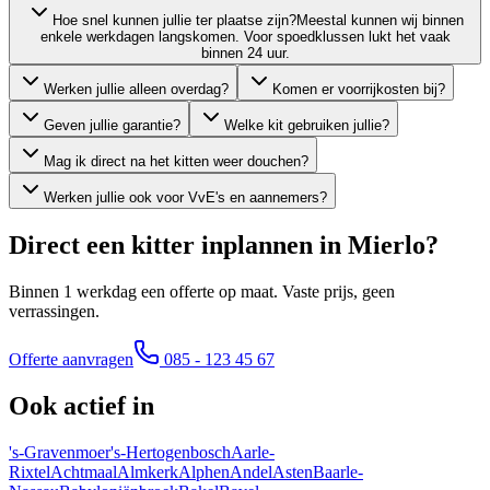
Hoe snel kunnen jullie ter plaatse zijn?
Meestal kunnen wij binnen
enkele werkdagen langskomen. Voor spoedklussen lukt het vaak
binnen 24 uur.
Werken jullie alleen overdag?
Komen er voorrijkosten bij?
Geven jullie garantie?
Welke kit gebruiken jullie?
Mag ik direct na het kitten weer douchen?
Werken jullie ook voor VvE's en aannemers?
Direct een kitter inplannen in
Mierlo
?
Binnen 1 werkdag een offerte op maat. Vaste prijs, geen
verrassingen.
Offerte aanvragen
085 - 123 45 67
Ook actief in
's-Gravenmoer
's-Hertogenbosch
Aarle-
Rixtel
Achtmaal
Almkerk
Alphen
Andel
Asten
Baarle-