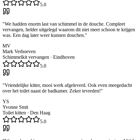
5.0
"
We hadden enorm last van schimmel in de douche. Compleet
vervangen, helder uitgelegd waarom dit niet meer schoon te krijgen
was. Een dag later weer kunnen douchen.
"
MV
Mark Verhoeven
Schimmelkit vervangen
·
Eindhoven
5.0
"
Vriendelijke kitter, mooi werk afgeleverd. Ook even meegedacht
over het toilet naast de badkamer. Zeker tevreden!
"
YS
Yvonne Smit
Toilet kitten
·
Den Haag
5.0