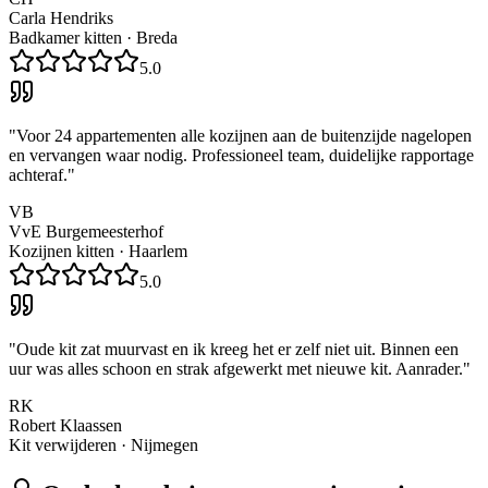
Carla Hendriks
Badkamer kitten
·
Breda
5.0
"
Voor 24 appartementen alle kozijnen aan de buitenzijde nagelopen
en vervangen waar nodig. Professioneel team, duidelijke rapportage
achteraf.
"
VB
VvE Burgemeesterhof
Kozijnen kitten
·
Haarlem
5.0
"
Oude kit zat muurvast en ik kreeg het er zelf niet uit. Binnen een
uur was alles schoon en strak afgewerkt met nieuwe kit. Aanrader.
"
RK
Robert Klaassen
Kit verwijderen
·
Nijmegen