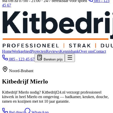
Ma t/m za 07:00 - 21:00 · 24/7 bereikbaar voor spoed
085 - 123
45 67
Home
Werkgebied
Projecten
Reviews
Kennisbank
Over ons
Contact
085 - 123 45 67
Bereken prijs
Noord-Brabant
Kitbedrijf
Mierlo
Kitbedrijf Mierlo nodig? Kitbedrijf24.nl verzorgt professioneel
kitwerk in heel Mierlo en omgeving — badkamer, keuken, douche,
ramen en kozijnen met tot 10 jaar garantie.
Bel direct
WhatsApp