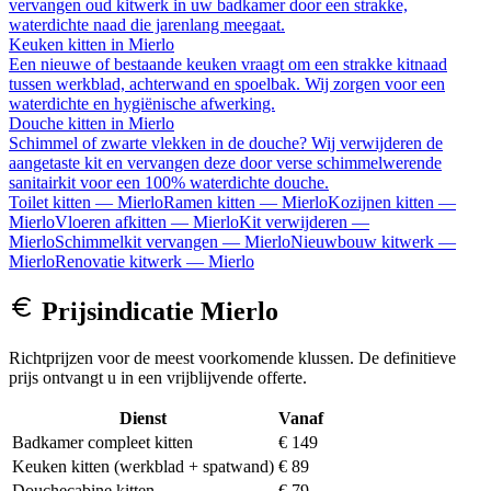
vervangen oud kitwerk in uw badkamer door een strakke,
waterdichte naad die jarenlang meegaat.
Keuken kitten
in
Mierlo
Een nieuwe of bestaande keuken vraagt om een strakke kitnaad
tussen werkblad, achterwand en spoelbak. Wij zorgen voor een
waterdichte en hygiënische afwerking.
Douche kitten
in
Mierlo
Schimmel of zwarte vlekken in de douche? Wij verwijderen de
aangetaste kit en vervangen deze door verse schimmelwerende
sanitairkit voor een 100% waterdichte douche.
Toilet kitten
—
Mierlo
Ramen kitten
—
Mierlo
Kozijnen kitten
—
Mierlo
Vloeren afkitten
—
Mierlo
Kit verwijderen
—
Mierlo
Schimmelkit vervangen
—
Mierlo
Nieuwbouw kitwerk
—
Mierlo
Renovatie kitwerk
—
Mierlo
Prijsindicatie
Mierlo
Richtprijzen voor de meest voorkomende klussen. De definitieve
prijs ontvangt u in een vrijblijvende offerte.
Dienst
Vanaf
Badkamer compleet kitten
€ 149
Keuken kitten (werkblad + spatwand)
€ 89
Douchecabine kitten
€ 79