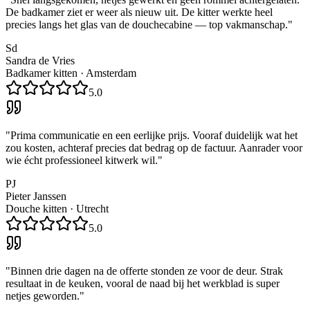
De badkamer ziet er weer als nieuw uit. De kitter werkte heel
precies langs het glas van de douchecabine — top vakmanschap.
"
Sd
Sandra de Vries
Badkamer kitten
·
Amsterdam
5.0
"
Prima communicatie en een eerlijke prijs. Vooraf duidelijk wat het
zou kosten, achteraf precies dat bedrag op de factuur. Aanrader voor
wie écht professioneel kitwerk wil.
"
PJ
Pieter Janssen
Douche kitten
·
Utrecht
5.0
"
Binnen drie dagen na de offerte stonden ze voor de deur. Strak
resultaat in de keuken, vooral de naad bij het werkblad is super
netjes geworden.
"