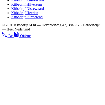
Kitbedrijf
Amstelveen
Kitbedrijf
Hilversum
Kitbedrijf
Nissewaard
Kitbedrijf
Heerlen
Kitbedrijf
Purmerend
©
2026
Kitbedrijf24.nl
—
Deventerweg 42
,
3843 GA
Harderwijk
—
Heel Nederland
Bel
Offerte