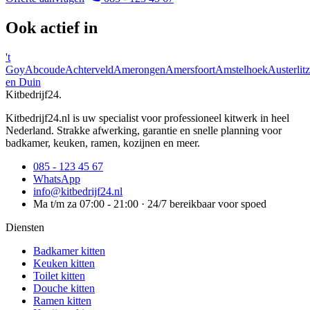
Ook actief in
't
Goy
Abcoude
Achterveld
Amerongen
Amersfoort
Amstelhoek
Austerlitz
en Duin
Kitbedrijf24
.
Kitbedrijf24.nl is uw specialist voor professioneel kitwerk in heel
Nederland. Strakke afwerking, garantie en snelle planning voor
badkamer, keuken, ramen, kozijnen en meer.
085 - 123 45 67
WhatsApp
info@kitbedrijf24.nl
Ma t/m za 07:00 - 21:00 · 24/7 bereikbaar voor spoed
Diensten
Badkamer kitten
Keuken kitten
Toilet kitten
Douche kitten
Ramen kitten