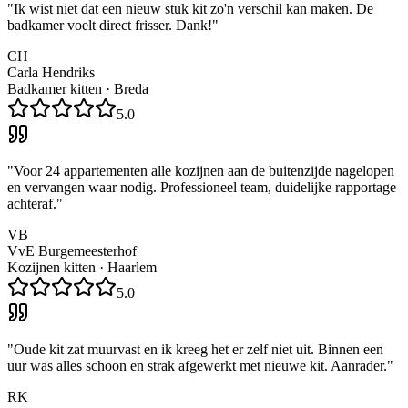
"
Ik wist niet dat een nieuw stuk kit zo'n verschil kan maken. De
badkamer voelt direct frisser. Dank!
"
CH
Carla Hendriks
Badkamer kitten
·
Breda
5.0
"
Voor 24 appartementen alle kozijnen aan de buitenzijde nagelopen
en vervangen waar nodig. Professioneel team, duidelijke rapportage
achteraf.
"
VB
VvE Burgemeesterhof
Kozijnen kitten
·
Haarlem
5.0
"
Oude kit zat muurvast en ik kreeg het er zelf niet uit. Binnen een
uur was alles schoon en strak afgewerkt met nieuwe kit. Aanrader.
"
RK