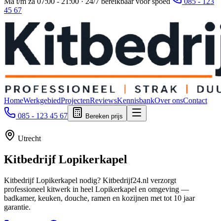
Ma t/m za 07:00 - 21:00 · 24/7 bereikbaar voor spoed
085 - 123
45 67
Home
Werkgebied
Projecten
Reviews
Kennisbank
Over ons
Contact
085 - 123 45 67
Bereken prijs
Utrecht
Kitbedrijf
Lopikerkapel
Kitbedrijf Lopikerkapel nodig? Kitbedrijf24.nl verzorgt
professioneel kitwerk in heel Lopikerkapel en omgeving —
badkamer, keuken, douche, ramen en kozijnen met tot 10 jaar
garantie.