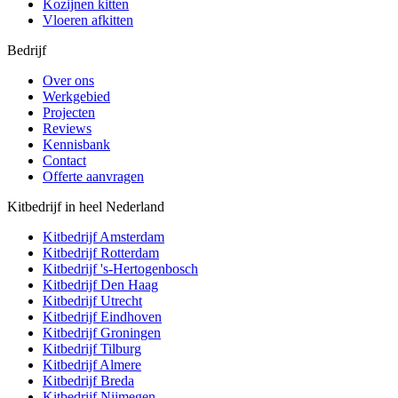
Kozijnen kitten
Vloeren afkitten
Bedrijf
Over ons
Werkgebied
Projecten
Reviews
Kennisbank
Contact
Offerte aanvragen
Kitbedrijf in heel Nederland
Kitbedrijf
Amsterdam
Kitbedrijf
Rotterdam
Kitbedrijf
's-Hertogenbosch
Kitbedrijf
Den Haag
Kitbedrijf
Utrecht
Kitbedrijf
Eindhoven
Kitbedrijf
Groningen
Kitbedrijf
Tilburg
Kitbedrijf
Almere
Kitbedrijf
Breda
Kitbedrijf
Nijmegen