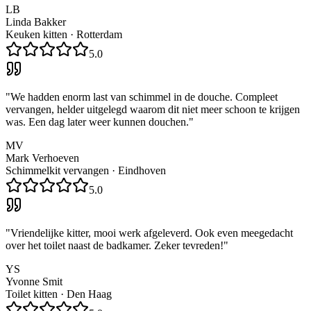
LB
Linda Bakker
Keuken kitten
·
Rotterdam
5.0
"
We hadden enorm last van schimmel in de douche. Compleet
vervangen, helder uitgelegd waarom dit niet meer schoon te krijgen
was. Een dag later weer kunnen douchen.
"
MV
Mark Verhoeven
Schimmelkit vervangen
·
Eindhoven
5.0
"
Vriendelijke kitter, mooi werk afgeleverd. Ook even meegedacht
over het toilet naast de badkamer. Zeker tevreden!
"
YS
Yvonne Smit
Toilet kitten
·
Den Haag