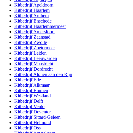
Kitbedrijf
Apeldoorn
Kitbedrijf
Haarlem
Kitbedrijf
Arnhem
Kitbedrijf
Enschede
Kitbedrijf
Haarlemmermeer
Kitbedrijf
Amersfoort
Kitbedrijf
Zaanstad
Kitbedrijf
Zwolle
Kitbedrijf
Zoetermeer
Kitbedrijf
Leiden
Kitbedrijf
Leeuwarden
Kitbedrijf
Maastricht
Kitbedrijf
Dordrecht
Kitbedrijf
Alphen aan den Rijn
Kitbedrijf
Ede
Kitbedrijf
Alkmaar
Kitbedrijf
Emmen
Kitbedrijf
Westland
Kitbedrijf
Delft
Kitbedrijf
Venlo
Kitbedrijf
Deventer
Kitbedrijf
Sittard-Geleen
Kitbedrijf
Helmond
Kitbedrijf
Oss