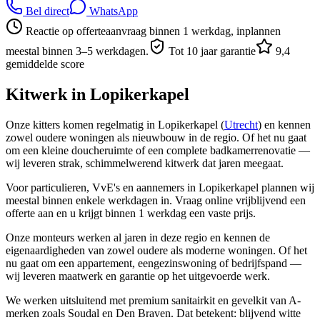
Bel direct
WhatsApp
Reactie op offerteaanvraag binnen 1 werkdag, inplannen
meestal binnen 3–5 werkdagen.
Tot 10 jaar garantie
9,4
gemiddelde score
Kitwerk in
Lopikerkapel
Onze kitters komen regelmatig in Lopikerkapel (
Utrecht
) en kennen
zowel oudere woningen als nieuwbouw in de regio. Of het nu gaat
om een kleine doucheruimte of een complete badkamerrenovatie —
wij leveren strak, schimmelwerend kitwerk dat jaren meegaat.
Voor particulieren, VvE's en aannemers in Lopikerkapel plannen wij
meestal binnen enkele werkdagen in. Vraag online vrijblijvend een
offerte aan en u krijgt binnen 1 werkdag een vaste prijs.
Onze monteurs werken al jaren in deze regio en kennen de
eigenaardigheden van zowel oudere als moderne woningen. Of het
nu gaat om een appartement, eengezinswoning of bedrijfspand —
wij leveren maatwerk en garantie op het uitgevoerde werk.
We werken uitsluitend met premium sanitairkit en gevelkit van A-
merken zoals Soudal en Den Braven. Dat betekent: blijvend witte