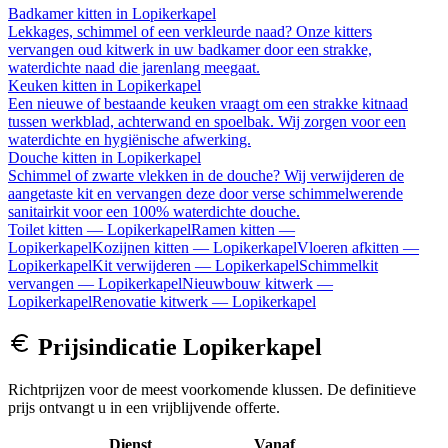
Badkamer kitten
in
Lopikerkapel
Lekkages, schimmel of een verkleurde naad? Onze kitters
vervangen oud kitwerk in uw badkamer door een strakke,
waterdichte naad die jarenlang meegaat.
Keuken kitten
in
Lopikerkapel
Een nieuwe of bestaande keuken vraagt om een strakke kitnaad
tussen werkblad, achterwand en spoelbak. Wij zorgen voor een
waterdichte en hygiënische afwerking.
Douche kitten
in
Lopikerkapel
Schimmel of zwarte vlekken in de douche? Wij verwijderen de
aangetaste kit en vervangen deze door verse schimmelwerende
sanitairkit voor een 100% waterdichte douche.
Toilet kitten
—
Lopikerkapel
Ramen kitten
—
Lopikerkapel
Kozijnen kitten
—
Lopikerkapel
Vloeren afkitten
—
Lopikerkapel
Kit verwijderen
—
Lopikerkapel
Schimmelkit
vervangen
—
Lopikerkapel
Nieuwbouw kitwerk
—
Lopikerkapel
Renovatie kitwerk
—
Lopikerkapel
Prijsindicatie
Lopikerkapel
Richtprijzen voor de meest voorkomende klussen. De definitieve
prijs ontvangt u in een vrijblijvende offerte.
Dienst
Vanaf