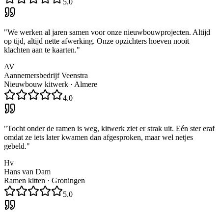
5.0
"
We werken al jaren samen voor onze nieuwbouwprojecten. Altijd
op tijd, altijd nette afwerking. Onze opzichters hoeven nooit
klachten aan te kaarten.
"
AV
Aannemersbedrijf Veenstra
Nieuwbouw kitwerk
·
Almere
4.0
"
Tocht onder de ramen is weg, kitwerk ziet er strak uit. Eén ster eraf
omdat ze iets later kwamen dan afgesproken, maar wel netjes
gebeld.
"
Hv
Hans van Dam
Ramen kitten
·
Groningen
5.0