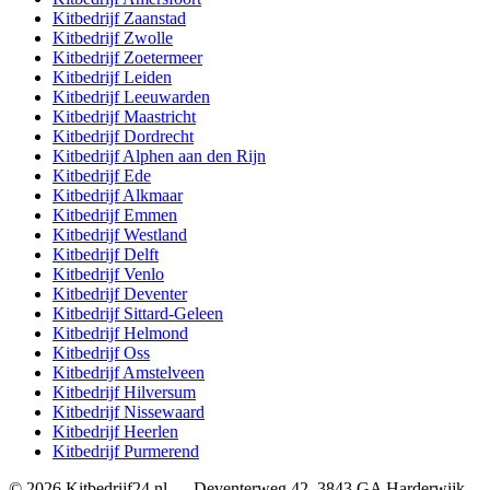
Kitbedrijf
Zaanstad
Kitbedrijf
Zwolle
Kitbedrijf
Zoetermeer
Kitbedrijf
Leiden
Kitbedrijf
Leeuwarden
Kitbedrijf
Maastricht
Kitbedrijf
Dordrecht
Kitbedrijf
Alphen aan den Rijn
Kitbedrijf
Ede
Kitbedrijf
Alkmaar
Kitbedrijf
Emmen
Kitbedrijf
Westland
Kitbedrijf
Delft
Kitbedrijf
Venlo
Kitbedrijf
Deventer
Kitbedrijf
Sittard-Geleen
Kitbedrijf
Helmond
Kitbedrijf
Oss
Kitbedrijf
Amstelveen
Kitbedrijf
Hilversum
Kitbedrijf
Nissewaard
Kitbedrijf
Heerlen
Kitbedrijf
Purmerend
©
2026
Kitbedrijf24.nl
—
Deventerweg 42
,
3843 GA
Harderwijk