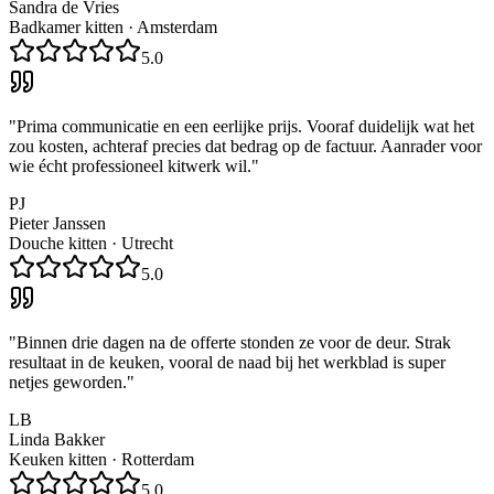
Sandra de Vries
Badkamer kitten
·
Amsterdam
5.0
"
Prima communicatie en een eerlijke prijs. Vooraf duidelijk wat het
zou kosten, achteraf precies dat bedrag op de factuur. Aanrader voor
wie écht professioneel kitwerk wil.
"
PJ
Pieter Janssen
Douche kitten
·
Utrecht
5.0
"
Binnen drie dagen na de offerte stonden ze voor de deur. Strak
resultaat in de keuken, vooral de naad bij het werkblad is super
netjes geworden.
"
LB
Linda Bakker
Keuken kitten
·
Rotterdam
5.0