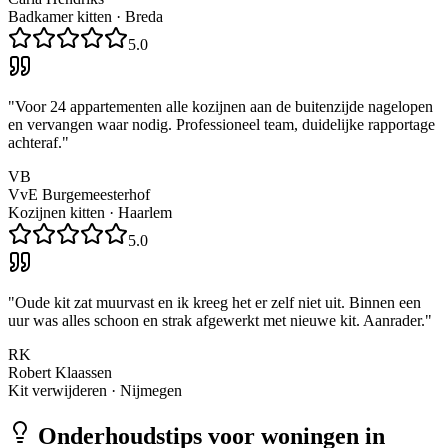
Badkamer kitten
·
Breda
5.0
"
Voor 24 appartementen alle kozijnen aan de buitenzijde nagelopen
en vervangen waar nodig. Professioneel team, duidelijke rapportage
achteraf.
"
VB
VvE Burgemeesterhof
Kozijnen kitten
·
Haarlem
5.0
"
Oude kit zat muurvast en ik kreeg het er zelf niet uit. Binnen een
uur was alles schoon en strak afgewerkt met nieuwe kit. Aanrader.
"
RK
Robert Klaassen
Kit verwijderen
·
Nijmegen
Onderhoudstips voor woningen in