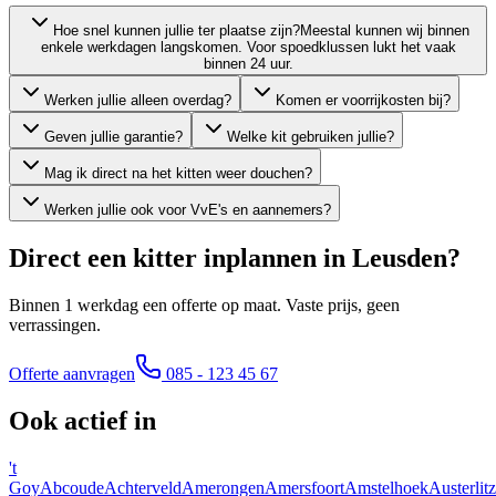
Hoe snel kunnen jullie ter plaatse zijn?
Meestal kunnen wij binnen
enkele werkdagen langskomen. Voor spoedklussen lukt het vaak
binnen 24 uur.
Werken jullie alleen overdag?
Komen er voorrijkosten bij?
Geven jullie garantie?
Welke kit gebruiken jullie?
Mag ik direct na het kitten weer douchen?
Werken jullie ook voor VvE's en aannemers?
Direct een kitter inplannen in
Leusden
?
Binnen 1 werkdag een offerte op maat. Vaste prijs, geen
verrassingen.
Offerte aanvragen
085 - 123 45 67
Ook actief in
't
Goy
Abcoude
Achterveld
Amerongen
Amersfoort
Amstelhoek
Austerlitz