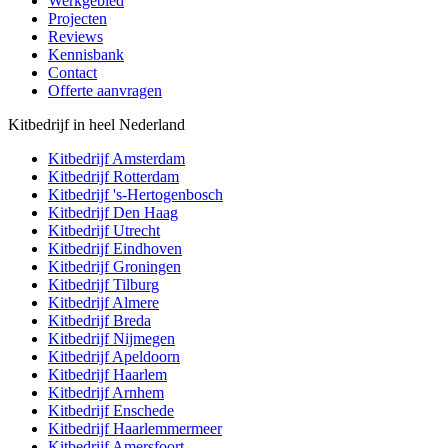
Werkgebied
Projecten
Reviews
Kennisbank
Contact
Offerte aanvragen
Kitbedrijf in heel Nederland
Kitbedrijf
Amsterdam
Kitbedrijf
Rotterdam
Kitbedrijf
's-Hertogenbosch
Kitbedrijf
Den Haag
Kitbedrijf
Utrecht
Kitbedrijf
Eindhoven
Kitbedrijf
Groningen
Kitbedrijf
Tilburg
Kitbedrijf
Almere
Kitbedrijf
Breda
Kitbedrijf
Nijmegen
Kitbedrijf
Apeldoorn
Kitbedrijf
Haarlem
Kitbedrijf
Arnhem
Kitbedrijf
Enschede
Kitbedrijf
Haarlemmermeer
Kitbedrijf
Amersfoort