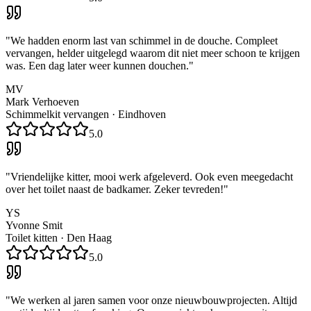
"
We hadden enorm last van schimmel in de douche. Compleet
vervangen, helder uitgelegd waarom dit niet meer schoon te krijgen
was. Een dag later weer kunnen douchen.
"
MV
Mark Verhoeven
Schimmelkit vervangen
·
Eindhoven
5.0
"
Vriendelijke kitter, mooi werk afgeleverd. Ook even meegedacht
over het toilet naast de badkamer. Zeker tevreden!
"
YS
Yvonne Smit
Toilet kitten
·
Den Haag
5.0
"
We werken al jaren samen voor onze nieuwbouwprojecten. Altijd