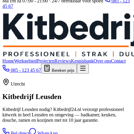
Ma t/m za 07:00 - 21:00 · 24/7 bereikbaar voor spoed
085 - 123
45 67
Home
Werkgebied
Projecten
Reviews
Kennisbank
Over ons
Contact
085 - 123 45 67
Bereken prijs
Utrecht
Kitbedrijf
Leusden
Kitbedrijf Leusden nodig? Kitbedrijf24.nl verzorgt professioneel
kitwerk in heel Leusden en omgeving — badkamer, keuken,
douche, ramen en kozijnen met tot 10 jaar garantie.
Bel direct
WhatsApp