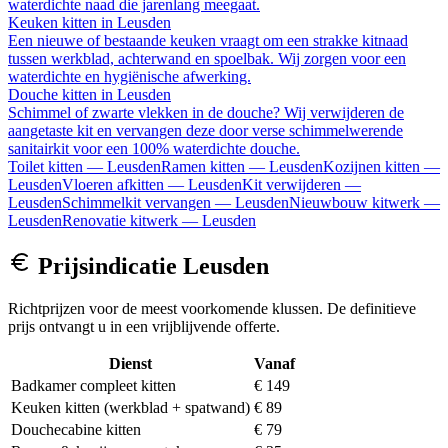
waterdichte naad die jarenlang meegaat.
Keuken kitten
in
Leusden
Een nieuwe of bestaande keuken vraagt om een strakke kitnaad
tussen werkblad, achterwand en spoelbak. Wij zorgen voor een
waterdichte en hygiënische afwerking.
Douche kitten
in
Leusden
Schimmel of zwarte vlekken in de douche? Wij verwijderen de
aangetaste kit en vervangen deze door verse schimmelwerende
sanitairkit voor een 100% waterdichte douche.
Toilet kitten
—
Leusden
Ramen kitten
—
Leusden
Kozijnen kitten
—
Leusden
Vloeren afkitten
—
Leusden
Kit verwijderen
—
Leusden
Schimmelkit vervangen
—
Leusden
Nieuwbouw kitwerk
—
Leusden
Renovatie kitwerk
—
Leusden
Prijsindicatie
Leusden
Richtprijzen voor de meest voorkomende klussen. De definitieve
prijs ontvangt u in een vrijblijvende offerte.
Dienst
Vanaf
Badkamer compleet kitten
€ 149
Keuken kitten (werkblad + spatwand)
€ 89
Douchecabine kitten
€ 79