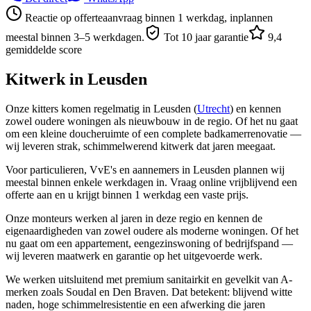
Reactie op offerteaanvraag binnen 1 werkdag, inplannen
meestal binnen 3–5 werkdagen.
Tot 10 jaar garantie
9,4
gemiddelde score
Kitwerk in
Leusden
Onze kitters komen regelmatig in Leusden (
Utrecht
) en kennen
zowel oudere woningen als nieuwbouw in de regio. Of het nu gaat
om een kleine doucheruimte of een complete badkamerrenovatie —
wij leveren strak, schimmelwerend kitwerk dat jaren meegaat.
Voor particulieren, VvE's en aannemers in Leusden plannen wij
meestal binnen enkele werkdagen in. Vraag online vrijblijvend een
offerte aan en u krijgt binnen 1 werkdag een vaste prijs.
Onze monteurs werken al jaren in deze regio en kennen de
eigenaardigheden van zowel oudere als moderne woningen. Of het
nu gaat om een appartement, eengezinswoning of bedrijfspand —
wij leveren maatwerk en garantie op het uitgevoerde werk.
We werken uitsluitend met premium sanitairkit en gevelkit van A-
merken zoals Soudal en Den Braven. Dat betekent: blijvend witte
naden, hoge schimmelresistentie en een afwerking die jaren