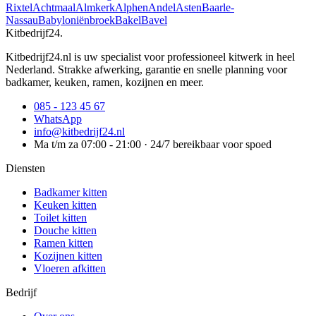
Rixtel
Achtmaal
Almkerk
Alphen
Andel
Asten
Baarle-
Nassau
Babyloniënbroek
Bakel
Bavel
Kitbedrijf24
.
Kitbedrijf24.nl is uw specialist voor professioneel kitwerk in heel
Nederland. Strakke afwerking, garantie en snelle planning voor
badkamer, keuken, ramen, kozijnen en meer.
085 - 123 45 67
WhatsApp
info@kitbedrijf24.nl
Ma t/m za 07:00 - 21:00 · 24/7 bereikbaar voor spoed
Diensten
Badkamer kitten
Keuken kitten
Toilet kitten
Douche kitten
Ramen kitten
Kozijnen kitten
Vloeren afkitten
Bedrijf