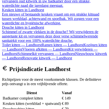
vervangen oud kitwerk in uw badkamer door een strakke,
waterdichte naad die jarenlang meegaat.
Keuken kitten
in
Landhorst
Een nieuwe of bestaande keuken vraagt om een strakke kitnaad
tussen werkblad, achterwand en spoelbak. Wij zorgen voor een
waterdichte en hygiënische afwerking.
Douche kitten
in
Landhorst
Schimmel of zwarte vlekken in de douche? Wij verwijderen de
aangetaste kit en vervangen deze door verse schimmelwerende
sanitairkit voor een 100% waterdichte douche.
Toilet kitten
—
Landhorst
Ramen kitten
—
Landhorst
Kozijnen kitten
—
Landhorst
Vloeren afkitten
—
Landhorst
Kit verwijderen
—
Landhorst
Schimmelkit vervangen
—
Landhorst
Nieuwbouw kitwerk
—
Landhorst
Renovatie kitwerk
—
Landhorst
Prijsindicatie
Landhorst
Richtprijzen voor de meest voorkomende klussen. De definitieve
prijs ontvangt u in een vrijblijvende offerte.
Dienst
Vanaf
Badkamer compleet kitten
€ 149
Keuken kitten (werkblad + spatwand)
€ 89
Douchecabine kitten
€ 79