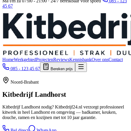
Ma t/m za 07:00 - 21:00 · 24/7 bereikbaar voor spoed
085 - 123
45 67
Home
Werkgebied
Projecten
Reviews
Kennisbank
Over ons
Contact
085 - 123 45 67
Bereken prijs
Noord-Brabant
Kitbedrijf
Landhorst
Kitbedrijf Landhorst nodig? Kitbedrijf24.nl verzorgt professioneel
kitwerk in heel Landhorst en omgeving — badkamer, keuken,
douche, ramen en kozijnen met tot 10 jaar garantie.
Bel direct
WhatsApp