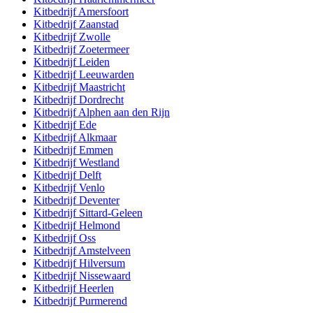
Kitbedrijf
Amersfoort
Kitbedrijf
Zaanstad
Kitbedrijf
Zwolle
Kitbedrijf
Zoetermeer
Kitbedrijf
Leiden
Kitbedrijf
Leeuwarden
Kitbedrijf
Maastricht
Kitbedrijf
Dordrecht
Kitbedrijf
Alphen aan den Rijn
Kitbedrijf
Ede
Kitbedrijf
Alkmaar
Kitbedrijf
Emmen
Kitbedrijf
Westland
Kitbedrijf
Delft
Kitbedrijf
Venlo
Kitbedrijf
Deventer
Kitbedrijf
Sittard-Geleen
Kitbedrijf
Helmond
Kitbedrijf
Oss
Kitbedrijf
Amstelveen
Kitbedrijf
Hilversum
Kitbedrijf
Nissewaard
Kitbedrijf
Heerlen
Kitbedrijf
Purmerend