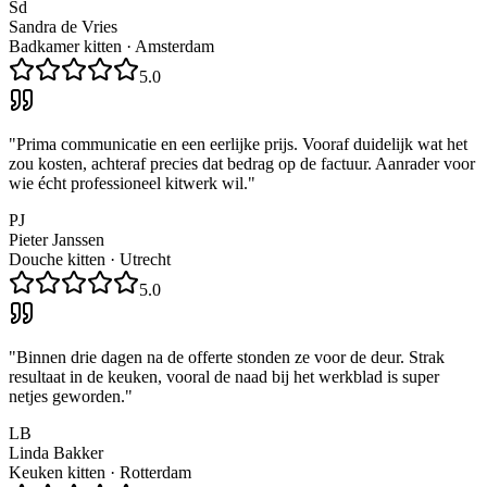
Sd
Sandra de Vries
Badkamer kitten
·
Amsterdam
5.0
"
Prima communicatie en een eerlijke prijs. Vooraf duidelijk wat het
zou kosten, achteraf precies dat bedrag op de factuur. Aanrader voor
wie écht professioneel kitwerk wil.
"
PJ
Pieter Janssen
Douche kitten
·
Utrecht
5.0
"
Binnen drie dagen na de offerte stonden ze voor de deur. Strak
resultaat in de keuken, vooral de naad bij het werkblad is super
netjes geworden.
"
LB
Linda Bakker
Keuken kitten
·
Rotterdam