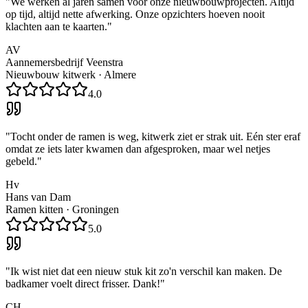
"
We werken al jaren samen voor onze nieuwbouwprojecten. Altijd
op tijd, altijd nette afwerking. Onze opzichters hoeven nooit
klachten aan te kaarten.
"
AV
Aannemersbedrijf Veenstra
Nieuwbouw kitwerk
·
Almere
4.0
"
Tocht onder de ramen is weg, kitwerk ziet er strak uit. Eén ster eraf
omdat ze iets later kwamen dan afgesproken, maar wel netjes
gebeld.
"
Hv
Hans van Dam
Ramen kitten
·
Groningen
5.0
"
Ik wist niet dat een nieuw stuk kit zo'n verschil kan maken. De
badkamer voelt direct frisser. Dank!
"
CH