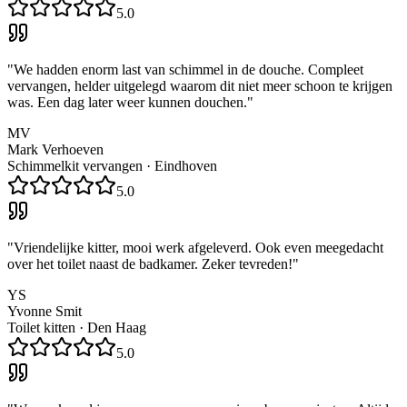
5.0
"
We hadden enorm last van schimmel in de douche. Compleet
vervangen, helder uitgelegd waarom dit niet meer schoon te krijgen
was. Een dag later weer kunnen douchen.
"
MV
Mark Verhoeven
Schimmelkit vervangen
·
Eindhoven
5.0
"
Vriendelijke kitter, mooi werk afgeleverd. Ook even meegedacht
over het toilet naast de badkamer. Zeker tevreden!
"
YS
Yvonne Smit
Toilet kitten
·
Den Haag
5.0