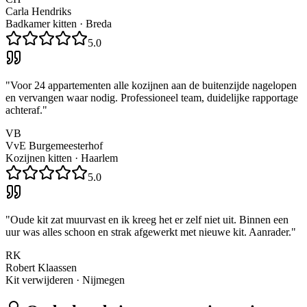
Carla Hendriks
Badkamer kitten
·
Breda
5.0
"
Voor 24 appartementen alle kozijnen aan de buitenzijde nagelopen
en vervangen waar nodig. Professioneel team, duidelijke rapportage
achteraf.
"
VB
VvE Burgemeesterhof
Kozijnen kitten
·
Haarlem
5.0
"
Oude kit zat muurvast en ik kreeg het er zelf niet uit. Binnen een
uur was alles schoon en strak afgewerkt met nieuwe kit. Aanrader.
"
RK
Robert Klaassen
Kit verwijderen
·
Nijmegen