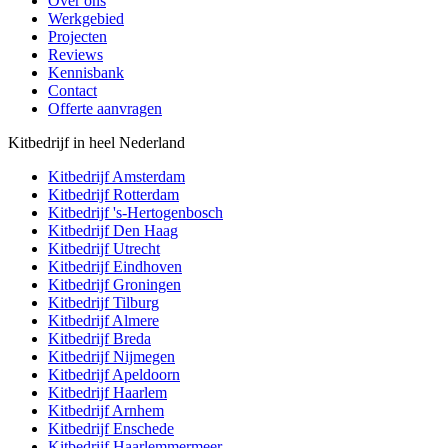
Over ons
Werkgebied
Projecten
Reviews
Kennisbank
Contact
Offerte aanvragen
Kitbedrijf in heel Nederland
Kitbedrijf
Amsterdam
Kitbedrijf
Rotterdam
Kitbedrijf
's-Hertogenbosch
Kitbedrijf
Den Haag
Kitbedrijf
Utrecht
Kitbedrijf
Eindhoven
Kitbedrijf
Groningen
Kitbedrijf
Tilburg
Kitbedrijf
Almere
Kitbedrijf
Breda
Kitbedrijf
Nijmegen
Kitbedrijf
Apeldoorn
Kitbedrijf
Haarlem
Kitbedrijf
Arnhem
Kitbedrijf
Enschede
Kitbedrijf
Haarlemmermeer