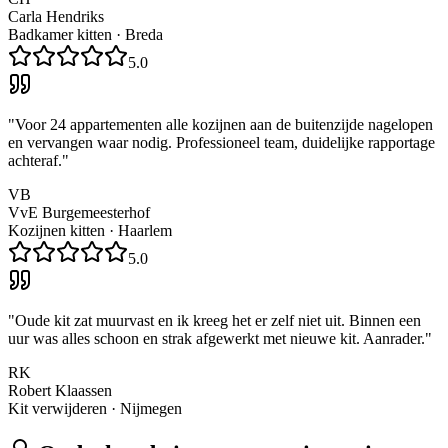
Carla Hendriks
Badkamer kitten
·
Breda
5.0
"
Voor 24 appartementen alle kozijnen aan de buitenzijde nagelopen
en vervangen waar nodig. Professioneel team, duidelijke rapportage
achteraf.
"
VB
VvE Burgemeesterhof
Kozijnen kitten
·
Haarlem
5.0
"
Oude kit zat muurvast en ik kreeg het er zelf niet uit. Binnen een
uur was alles schoon en strak afgewerkt met nieuwe kit. Aanrader.
"
RK
Robert Klaassen
Kit verwijderen
·
Nijmegen