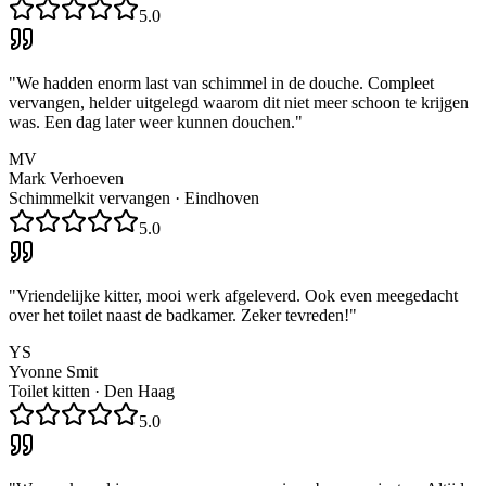
5.0
"
We hadden enorm last van schimmel in de douche. Compleet
vervangen, helder uitgelegd waarom dit niet meer schoon te krijgen
was. Een dag later weer kunnen douchen.
"
MV
Mark Verhoeven
Schimmelkit vervangen
·
Eindhoven
5.0
"
Vriendelijke kitter, mooi werk afgeleverd. Ook even meegedacht
over het toilet naast de badkamer. Zeker tevreden!
"
YS
Yvonne Smit
Toilet kitten
·
Den Haag
5.0