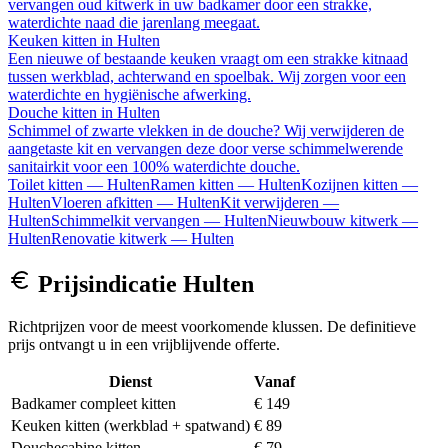
vervangen oud kitwerk in uw badkamer door een strakke,
waterdichte naad die jarenlang meegaat.
Keuken kitten
in
Hulten
Een nieuwe of bestaande keuken vraagt om een strakke kitnaad
tussen werkblad, achterwand en spoelbak. Wij zorgen voor een
waterdichte en hygiënische afwerking.
Douche kitten
in
Hulten
Schimmel of zwarte vlekken in de douche? Wij verwijderen de
aangetaste kit en vervangen deze door verse schimmelwerende
sanitairkit voor een 100% waterdichte douche.
Toilet kitten
—
Hulten
Ramen kitten
—
Hulten
Kozijnen kitten
—
Hulten
Vloeren afkitten
—
Hulten
Kit verwijderen
—
Hulten
Schimmelkit vervangen
—
Hulten
Nieuwbouw kitwerk
—
Hulten
Renovatie kitwerk
—
Hulten
Prijsindicatie
Hulten
Richtprijzen voor de meest voorkomende klussen. De definitieve
prijs ontvangt u in een vrijblijvende offerte.
Dienst
Vanaf
Badkamer compleet kitten
€ 149
Keuken kitten (werkblad + spatwand)
€ 89
Douchecabine kitten
€ 79