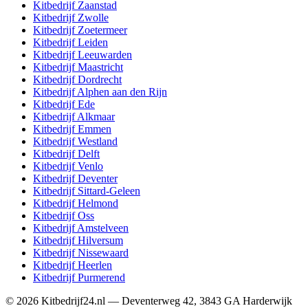
Kitbedrijf
Zaanstad
Kitbedrijf
Zwolle
Kitbedrijf
Zoetermeer
Kitbedrijf
Leiden
Kitbedrijf
Leeuwarden
Kitbedrijf
Maastricht
Kitbedrijf
Dordrecht
Kitbedrijf
Alphen aan den Rijn
Kitbedrijf
Ede
Kitbedrijf
Alkmaar
Kitbedrijf
Emmen
Kitbedrijf
Westland
Kitbedrijf
Delft
Kitbedrijf
Venlo
Kitbedrijf
Deventer
Kitbedrijf
Sittard-Geleen
Kitbedrijf
Helmond
Kitbedrijf
Oss
Kitbedrijf
Amstelveen
Kitbedrijf
Hilversum
Kitbedrijf
Nissewaard
Kitbedrijf
Heerlen
Kitbedrijf
Purmerend
©
2026
Kitbedrijf24.nl
—
Deventerweg 42
,
3843 GA
Harderwijk