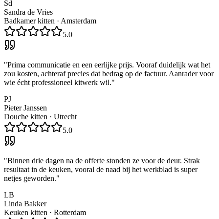
Sd
Sandra de Vries
Badkamer kitten
·
Amsterdam
5.0
"
Prima communicatie en een eerlijke prijs. Vooraf duidelijk wat het
zou kosten, achteraf precies dat bedrag op de factuur. Aanrader voor
wie écht professioneel kitwerk wil.
"
PJ
Pieter Janssen
Douche kitten
·
Utrecht
5.0
"
Binnen drie dagen na de offerte stonden ze voor de deur. Strak
resultaat in de keuken, vooral de naad bij het werkblad is super
netjes geworden.
"
LB
Linda Bakker
Keuken kitten
·
Rotterdam