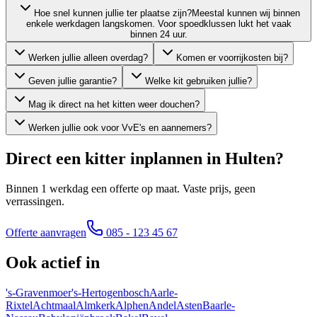
Hoe snel kunnen jullie ter plaatse zijn?
Meestal kunnen wij binnen
enkele werkdagen langskomen. Voor spoedklussen lukt het vaak
binnen 24 uur.
Werken jullie alleen overdag?
Komen er voorrijkosten bij?
Geven jullie garantie?
Welke kit gebruiken jullie?
Mag ik direct na het kitten weer douchen?
Werken jullie ook voor VvE's en aannemers?
Direct een kitter inplannen in
Hulten
?
Binnen 1 werkdag een offerte op maat. Vaste prijs, geen
verrassingen.
Offerte aanvragen
085 - 123 45 67
Ook actief in
's-Gravenmoer
's-Hertogenbosch
Aarle-
Rixtel
Achtmaal
Almkerk
Alphen
Andel
Asten
Baarle-