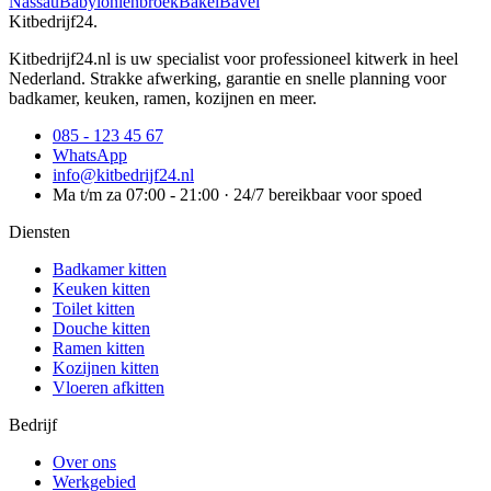
Nassau
Babyloniënbroek
Bakel
Bavel
Kitbedrijf24
.
Kitbedrijf24.nl is uw specialist voor professioneel kitwerk in heel
Nederland. Strakke afwerking, garantie en snelle planning voor
badkamer, keuken, ramen, kozijnen en meer.
085 - 123 45 67
WhatsApp
info@kitbedrijf24.nl
Ma t/m za 07:00 - 21:00 · 24/7 bereikbaar voor spoed
Diensten
Badkamer kitten
Keuken kitten
Toilet kitten
Douche kitten
Ramen kitten
Kozijnen kitten
Vloeren afkitten
Bedrijf
Over ons
Werkgebied