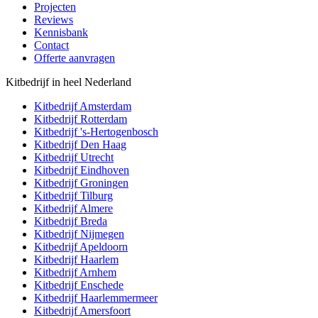
Projecten
Reviews
Kennisbank
Contact
Offerte aanvragen
Kitbedrijf in heel Nederland
Kitbedrijf
Amsterdam
Kitbedrijf
Rotterdam
Kitbedrijf
's-Hertogenbosch
Kitbedrijf
Den Haag
Kitbedrijf
Utrecht
Kitbedrijf
Eindhoven
Kitbedrijf
Groningen
Kitbedrijf
Tilburg
Kitbedrijf
Almere
Kitbedrijf
Breda
Kitbedrijf
Nijmegen
Kitbedrijf
Apeldoorn
Kitbedrijf
Haarlem
Kitbedrijf
Arnhem
Kitbedrijf
Enschede
Kitbedrijf
Haarlemmermeer
Kitbedrijf
Amersfoort