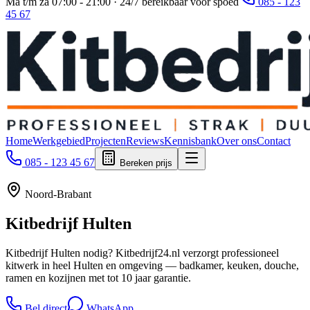
Ma t/m za 07:00 - 21:00 · 24/7 bereikbaar voor spoed
085 - 123
45 67
Home
Werkgebied
Projecten
Reviews
Kennisbank
Over ons
Contact
085 - 123 45 67
Bereken prijs
Noord-Brabant
Kitbedrijf
Hulten
Kitbedrijf Hulten nodig? Kitbedrijf24.nl verzorgt professioneel
kitwerk in heel Hulten en omgeving — badkamer, keuken, douche,
ramen en kozijnen met tot 10 jaar garantie.
Bel direct
WhatsApp