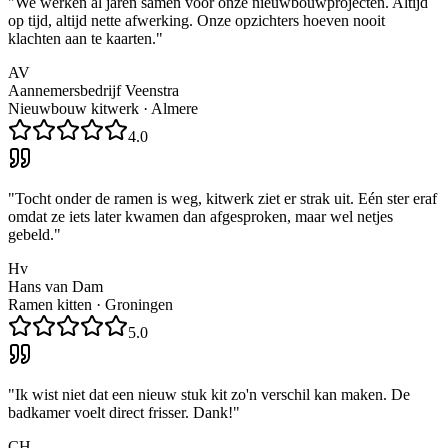
"
We werken al jaren samen voor onze nieuwbouwprojecten. Altijd
op tijd, altijd nette afwerking. Onze opzichters hoeven nooit
klachten aan te kaarten.
"
AV
Aannemersbedrijf Veenstra
Nieuwbouw kitwerk
·
Almere
4.0
"
Tocht onder de ramen is weg, kitwerk ziet er strak uit. Eén ster eraf
omdat ze iets later kwamen dan afgesproken, maar wel netjes
gebeld.
"
Hv
Hans van Dam
Ramen kitten
·
Groningen
5.0
"
Ik wist niet dat een nieuw stuk kit zo'n verschil kan maken. De
badkamer voelt direct frisser. Dank!
"
CH