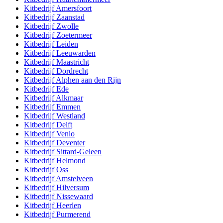
Kitbedrijf
Amersfoort
Kitbedrijf
Zaanstad
Kitbedrijf
Zwolle
Kitbedrijf
Zoetermeer
Kitbedrijf
Leiden
Kitbedrijf
Leeuwarden
Kitbedrijf
Maastricht
Kitbedrijf
Dordrecht
Kitbedrijf
Alphen aan den Rijn
Kitbedrijf
Ede
Kitbedrijf
Alkmaar
Kitbedrijf
Emmen
Kitbedrijf
Westland
Kitbedrijf
Delft
Kitbedrijf
Venlo
Kitbedrijf
Deventer
Kitbedrijf
Sittard-Geleen
Kitbedrijf
Helmond
Kitbedrijf
Oss
Kitbedrijf
Amstelveen
Kitbedrijf
Hilversum
Kitbedrijf
Nissewaard
Kitbedrijf
Heerlen
Kitbedrijf
Purmerend