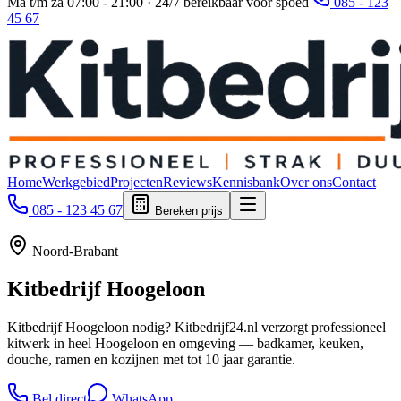
Ma t/m za 07:00 - 21:00 · 24/7 bereikbaar voor spoed
085 - 123
45 67
Home
Werkgebied
Projecten
Reviews
Kennisbank
Over ons
Contact
085 - 123 45 67
Bereken prijs
Noord-Brabant
Kitbedrijf
Hoogeloon
Kitbedrijf Hoogeloon nodig? Kitbedrijf24.nl verzorgt professioneel
kitwerk in heel Hoogeloon en omgeving — badkamer, keuken,
douche, ramen en kozijnen met tot 10 jaar garantie.
Bel direct
WhatsApp