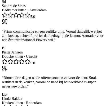
Sd
Sandra de Vries
Badkamer kitten
·
Amsterdam
5.0
"
Prima communicatie en een eerlijke prijs. Vooraf duidelijk wat het
zou kosten, achteraf precies dat bedrag op de factuur. Aanrader voor
wie écht professioneel kitwerk wil.
"
PJ
Pieter Janssen
Douche kitten
·
Utrecht
5.0
"
Binnen drie dagen na de offerte stonden ze voor de deur. Strak
resultaat in de keuken, vooral de naad bij het werkblad is super
netjes geworden.
"
LB
Linda Bakker
Keuken kitten
·
Rotterdam