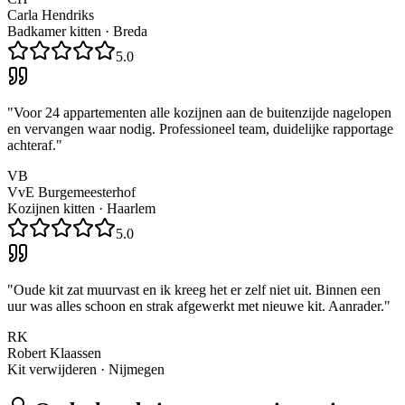
Carla Hendriks
Badkamer kitten
·
Breda
5.0
"
Voor 24 appartementen alle kozijnen aan de buitenzijde nagelopen
en vervangen waar nodig. Professioneel team, duidelijke rapportage
achteraf.
"
VB
VvE Burgemeesterhof
Kozijnen kitten
·
Haarlem
5.0
"
Oude kit zat muurvast en ik kreeg het er zelf niet uit. Binnen een
uur was alles schoon en strak afgewerkt met nieuwe kit. Aanrader.
"
RK
Robert Klaassen
Kit verwijderen
·
Nijmegen