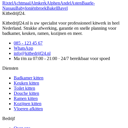
Rixtel
Achtmaal
Almkerk
Alphen
Andel
Asten
Baarle-
Nassau
Babyloniënbroek
Bakel
Bavel
Kitbedrijf24
.
Kitbedrijf24.nl is uw specialist voor professioneel kitwerk in heel
Nederland. Strakke afwerking, garantie en snelle planning voor
badkamer, keuken, ramen, kozijnen en meer.
085 - 123 45 67
WhatsApp
info@kitbedrijf24.nl
Ma t/m za 07:00 - 21:00 · 24/7 bereikbaar voor spoed
Diensten
Badkamer kitten
Keuken kitten
Toilet kitten
Douche kitten
Ramen kitten
Kozijnen kitten
Vloeren afkitten
Bedrijf