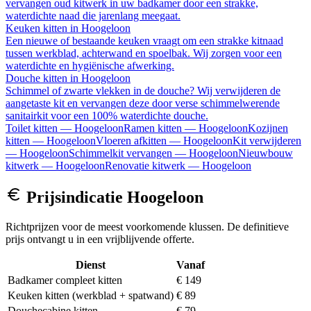
vervangen oud kitwerk in uw badkamer door een strakke,
waterdichte naad die jarenlang meegaat.
Keuken kitten
in
Hoogeloon
Een nieuwe of bestaande keuken vraagt om een strakke kitnaad
tussen werkblad, achterwand en spoelbak. Wij zorgen voor een
waterdichte en hygiënische afwerking.
Douche kitten
in
Hoogeloon
Schimmel of zwarte vlekken in de douche? Wij verwijderen de
aangetaste kit en vervangen deze door verse schimmelwerende
sanitairkit voor een 100% waterdichte douche.
Toilet kitten
—
Hoogeloon
Ramen kitten
—
Hoogeloon
Kozijnen
kitten
—
Hoogeloon
Vloeren afkitten
—
Hoogeloon
Kit verwijderen
—
Hoogeloon
Schimmelkit vervangen
—
Hoogeloon
Nieuwbouw
kitwerk
—
Hoogeloon
Renovatie kitwerk
—
Hoogeloon
Prijsindicatie
Hoogeloon
Richtprijzen voor de meest voorkomende klussen. De definitieve
prijs ontvangt u in een vrijblijvende offerte.
Dienst
Vanaf
Badkamer compleet kitten
€ 149
Keuken kitten (werkblad + spatwand)
€ 89
Douchecabine kitten
€ 79