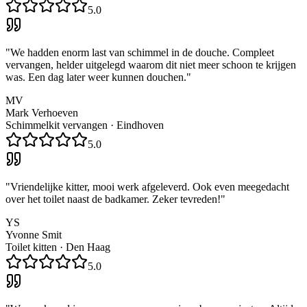
5.0
"
We hadden enorm last van schimmel in de douche. Compleet
vervangen, helder uitgelegd waarom dit niet meer schoon te krijgen
was. Een dag later weer kunnen douchen.
"
MV
Mark Verhoeven
Schimmelkit vervangen
·
Eindhoven
5.0
"
Vriendelijke kitter, mooi werk afgeleverd. Ook even meegedacht
over het toilet naast de badkamer. Zeker tevreden!
"
YS
Yvonne Smit
Toilet kitten
·
Den Haag
5.0