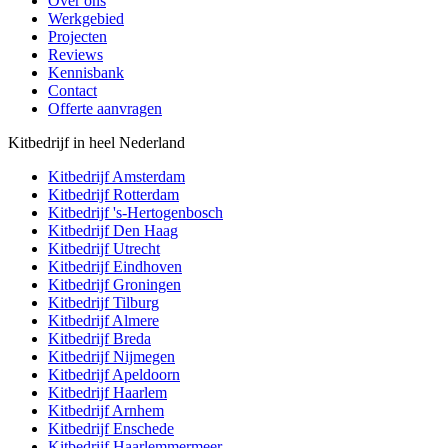
Over ons
Werkgebied
Projecten
Reviews
Kennisbank
Contact
Offerte aanvragen
Kitbedrijf in heel Nederland
Kitbedrijf
Amsterdam
Kitbedrijf
Rotterdam
Kitbedrijf
's-Hertogenbosch
Kitbedrijf
Den Haag
Kitbedrijf
Utrecht
Kitbedrijf
Eindhoven
Kitbedrijf
Groningen
Kitbedrijf
Tilburg
Kitbedrijf
Almere
Kitbedrijf
Breda
Kitbedrijf
Nijmegen
Kitbedrijf
Apeldoorn
Kitbedrijf
Haarlem
Kitbedrijf
Arnhem
Kitbedrijf
Enschede
Kitbedrijf
Haarlemmermeer