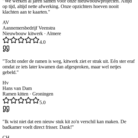
"
We werken al jaren samen voor onze nieuwbouwprojecten. Altijd
op tijd, altijd nette afwerking. Onze opzichters hoeven nooit
klachten aan te kaarten.
"
AV
Aannemersbedrijf Veenstra
Nieuwbouw kitwerk
·
Almere
4.0
"
Tocht onder de ramen is weg, kitwerk ziet er strak uit. Eén ster eraf
omdat ze iets later kwamen dan afgesproken, maar wel netjes
gebeld.
"
Hv
Hans van Dam
Ramen kitten
·
Groningen
5.0
"
Ik wist niet dat een nieuw stuk kit zo'n verschil kan maken. De
badkamer voelt direct frisser. Dank!
"
CH