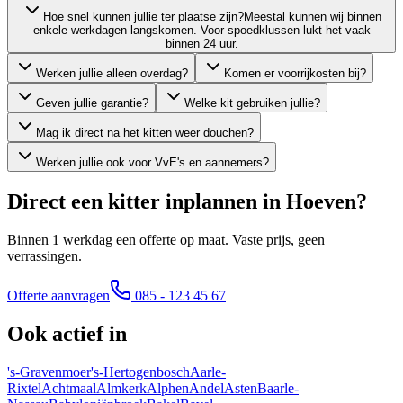
Hoe snel kunnen jullie ter plaatse zijn?
Meestal kunnen wij binnen
enkele werkdagen langskomen. Voor spoedklussen lukt het vaak
binnen 24 uur.
Werken jullie alleen overdag?
Komen er voorrijkosten bij?
Geven jullie garantie?
Welke kit gebruiken jullie?
Mag ik direct na het kitten weer douchen?
Werken jullie ook voor VvE's en aannemers?
Direct een kitter inplannen in
Hoeven
?
Binnen 1 werkdag een offerte op maat. Vaste prijs, geen
verrassingen.
Offerte aanvragen
085 - 123 45 67
Ook actief in
's-Gravenmoer
's-Hertogenbosch
Aarle-
Rixtel
Achtmaal
Almkerk
Alphen
Andel
Asten
Baarle-