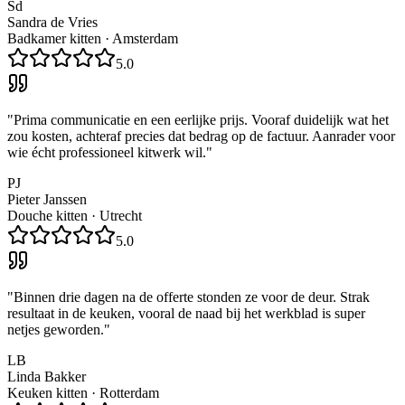
Sd
Sandra de Vries
Badkamer kitten
·
Amsterdam
5.0
"
Prima communicatie en een eerlijke prijs. Vooraf duidelijk wat het
zou kosten, achteraf precies dat bedrag op de factuur. Aanrader voor
wie écht professioneel kitwerk wil.
"
PJ
Pieter Janssen
Douche kitten
·
Utrecht
5.0
"
Binnen drie dagen na de offerte stonden ze voor de deur. Strak
resultaat in de keuken, vooral de naad bij het werkblad is super
netjes geworden.
"
LB
Linda Bakker
Keuken kitten
·
Rotterdam