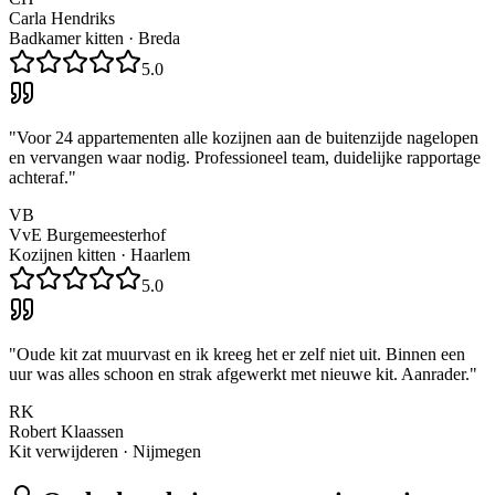
Carla Hendriks
Badkamer kitten
·
Breda
5.0
"
Voor 24 appartementen alle kozijnen aan de buitenzijde nagelopen
en vervangen waar nodig. Professioneel team, duidelijke rapportage
achteraf.
"
VB
VvE Burgemeesterhof
Kozijnen kitten
·
Haarlem
5.0
"
Oude kit zat muurvast en ik kreeg het er zelf niet uit. Binnen een
uur was alles schoon en strak afgewerkt met nieuwe kit. Aanrader.
"
RK
Robert Klaassen
Kit verwijderen
·
Nijmegen