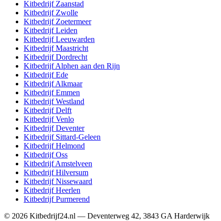
Kitbedrijf
Zaanstad
Kitbedrijf
Zwolle
Kitbedrijf
Zoetermeer
Kitbedrijf
Leiden
Kitbedrijf
Leeuwarden
Kitbedrijf
Maastricht
Kitbedrijf
Dordrecht
Kitbedrijf
Alphen aan den Rijn
Kitbedrijf
Ede
Kitbedrijf
Alkmaar
Kitbedrijf
Emmen
Kitbedrijf
Westland
Kitbedrijf
Delft
Kitbedrijf
Venlo
Kitbedrijf
Deventer
Kitbedrijf
Sittard-Geleen
Kitbedrijf
Helmond
Kitbedrijf
Oss
Kitbedrijf
Amstelveen
Kitbedrijf
Hilversum
Kitbedrijf
Nissewaard
Kitbedrijf
Heerlen
Kitbedrijf
Purmerend
©
2026
Kitbedrijf24.nl
—
Deventerweg 42
,
3843 GA
Harderwijk