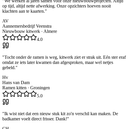
"
We werken al jaren samen voor onze nieuwbouwprojecten. Altijd
op tijd, altijd nette afwerking. Onze opzichters hoeven nooit
klachten aan te kaarten.
"
AV
Aannemersbedrijf Veenstra
Nieuwbouw kitwerk
·
Almere
4.0
"
Tocht onder de ramen is weg, kitwerk ziet er strak uit. Eén ster eraf
omdat ze iets later kwamen dan afgesproken, maar wel netjes
gebeld.
"
Hv
Hans van Dam
Ramen kitten
·
Groningen
5.0
"
Ik wist niet dat een nieuw stuk kit zo'n verschil kan maken. De
badkamer voelt direct frisser. Dank!
"
CH