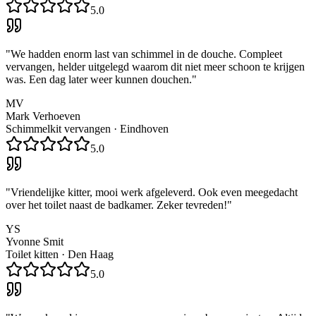
5.0
"
We hadden enorm last van schimmel in de douche. Compleet
vervangen, helder uitgelegd waarom dit niet meer schoon te krijgen
was. Een dag later weer kunnen douchen.
"
MV
Mark Verhoeven
Schimmelkit vervangen
·
Eindhoven
5.0
"
Vriendelijke kitter, mooi werk afgeleverd. Ook even meegedacht
over het toilet naast de badkamer. Zeker tevreden!
"
YS
Yvonne Smit
Toilet kitten
·
Den Haag
5.0