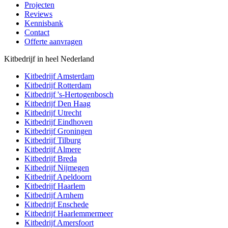
Projecten
Reviews
Kennisbank
Contact
Offerte aanvragen
Kitbedrijf in heel Nederland
Kitbedrijf
Amsterdam
Kitbedrijf
Rotterdam
Kitbedrijf
's-Hertogenbosch
Kitbedrijf
Den Haag
Kitbedrijf
Utrecht
Kitbedrijf
Eindhoven
Kitbedrijf
Groningen
Kitbedrijf
Tilburg
Kitbedrijf
Almere
Kitbedrijf
Breda
Kitbedrijf
Nijmegen
Kitbedrijf
Apeldoorn
Kitbedrijf
Haarlem
Kitbedrijf
Arnhem
Kitbedrijf
Enschede
Kitbedrijf
Haarlemmermeer
Kitbedrijf
Amersfoort