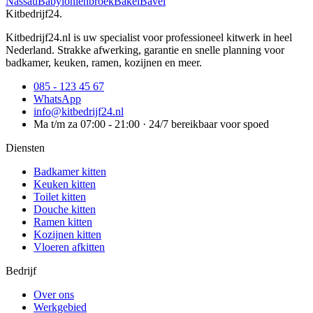
Nassau
Babyloniënbroek
Bakel
Bavel
Kitbedrijf24
.
Kitbedrijf24.nl is uw specialist voor professioneel kitwerk in heel
Nederland. Strakke afwerking, garantie en snelle planning voor
badkamer, keuken, ramen, kozijnen en meer.
085 - 123 45 67
WhatsApp
info@kitbedrijf24.nl
Ma t/m za 07:00 - 21:00 · 24/7 bereikbaar voor spoed
Diensten
Badkamer kitten
Keuken kitten
Toilet kitten
Douche kitten
Ramen kitten
Kozijnen kitten
Vloeren afkitten
Bedrijf
Over ons
Werkgebied