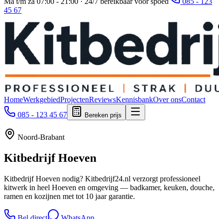
Ma t/m za 07:00 - 21:00 · 24/7 bereikbaar voor spoed
085 - 123
45 67
Home
Werkgebied
Projecten
Reviews
Kennisbank
Over ons
Contact
085 - 123 45 67
Bereken prijs
Noord-Brabant
Kitbedrijf
Hoeven
Kitbedrijf Hoeven nodig? Kitbedrijf24.nl verzorgt professioneel
kitwerk in heel Hoeven en omgeving — badkamer, keuken, douche,
ramen en kozijnen met tot 10 jaar garantie.
Bel direct
WhatsApp