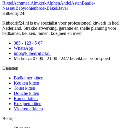
Rixtel
Achtmaal
Almkerk
Alphen
Andel
Asten
Baarle-
Nassau
Babyloniënbroek
Bakel
Bavel
Kitbedrijf24
.
Kitbedrijf24.nl is uw specialist voor professioneel kitwerk in heel
Nederland. Strakke afwerking, garantie en snelle planning voor
badkamer, keuken, ramen, kozijnen en meer.
085 - 123 45 67
WhatsApp
info@kitbedrijf24.nl
Ma t/m za 07:00 - 21:00 · 24/7 bereikbaar voor spoed
Diensten
Badkamer kitten
Keuken kitten
Toilet kitten
Douche kitten
Ramen kitten
Kozijnen kitten
Vloeren afkitten
Bedrijf