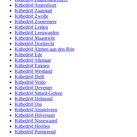
Kitbedrijf
Amersfoort
Kitbedrijf
Zaanstad
Kitbedrijf
Zwolle
Kitbedrijf
Zoetermeer
Kitbedrijf
Leiden
Kitbedrijf
Leeuwarden
Kitbedrijf
Maastricht
Kitbedrijf
Dordrecht
Kitbedrijf
Alphen aan den Rijn
Kitbedrijf
Ede
Kitbedrijf
Alkmaar
Kitbedrijf
Emmen
Kitbedrijf
Westland
Kitbedrijf
Delft
Kitbedrijf
Venlo
Kitbedrijf
Deventer
Kitbedrijf
Sittard-Geleen
Kitbedrijf
Helmond
Kitbedrijf
Oss
Kitbedrijf
Amstelveen
Kitbedrijf
Hilversum
Kitbedrijf
Nissewaard
Kitbedrijf
Heerlen
Kitbedrijf
Purmerend