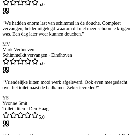
5.0
"
We hadden enorm last van schimmel in de douche. Compleet
vervangen, helder uitgelegd waarom dit niet meer schoon te krijgen
was. Een dag later weer kunnen douchen.
"
MV
Mark Verhoeven
Schimmelkit vervangen
·
Eindhoven
5.0
"
Vriendelijke kitter, mooi werk afgeleverd. Ook even meegedacht
over het toilet naast de badkamer. Zeker tevreden!
"
YS
Yvonne Smit
Toilet kitten
·
Den Haag
5.0