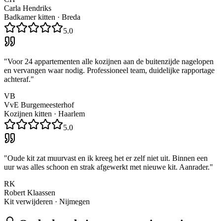
Carla Hendriks
Badkamer kitten
·
Breda
5.0
"
Voor 24 appartementen alle kozijnen aan de buitenzijde nagelopen
en vervangen waar nodig. Professioneel team, duidelijke rapportage
achteraf.
"
VB
VvE Burgemeesterhof
Kozijnen kitten
·
Haarlem
5.0
"
Oude kit zat muurvast en ik kreeg het er zelf niet uit. Binnen een
uur was alles schoon en strak afgewerkt met nieuwe kit. Aanrader.
"
RK
Robert Klaassen
Kit verwijderen
·
Nijmegen