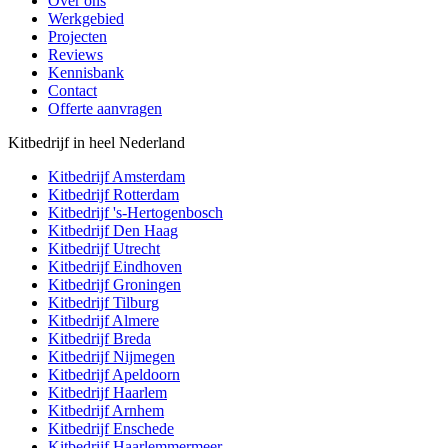
Over ons
Werkgebied
Projecten
Reviews
Kennisbank
Contact
Offerte aanvragen
Kitbedrijf in heel Nederland
Kitbedrijf
Amsterdam
Kitbedrijf
Rotterdam
Kitbedrijf
's-Hertogenbosch
Kitbedrijf
Den Haag
Kitbedrijf
Utrecht
Kitbedrijf
Eindhoven
Kitbedrijf
Groningen
Kitbedrijf
Tilburg
Kitbedrijf
Almere
Kitbedrijf
Breda
Kitbedrijf
Nijmegen
Kitbedrijf
Apeldoorn
Kitbedrijf
Haarlem
Kitbedrijf
Arnhem
Kitbedrijf
Enschede
Kitbedrijf
Haarlemmermeer