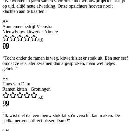
"
We werken al jaren samen voor onze nieuwbouwprojecten. Altijd
op tijd, altijd nette afwerking. Onze opzichters hoeven nooit
klachten aan te kaarten.
"
AV
Aannemersbedrijf Veenstra
Nieuwbouw kitwerk
·
Almere
4.0
"
Tocht onder de ramen is weg, kitwerk ziet er strak uit. Eén ster eraf
omdat ze iets later kwamen dan afgesproken, maar wel netjes
gebeld.
"
Hv
Hans van Dam
Ramen kitten
·
Groningen
5.0
"
Ik wist niet dat een nieuw stuk kit zo'n verschil kan maken. De
badkamer voelt direct frisser. Dank!
"
CH