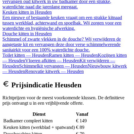
vervangen oud kitwerk in uw badkamer door een strakke,
waterdichte naad die jarenlang meegaat.
Keuken kitten
in
Heusden
Een nieuwe of bestaande keuken vraagt om een strakke kitnaad
tussen werkblad, achterwand en spoelbak. Wij zorgen voor een
waterdichte en hygiënische afwerking.
Douche kitten
in
Heusden
Schimmel of zwarte vlekken in de douche? Wij verwijderen de
aangetaste kit en vervangen deze door verse schimmelwerende
sanitairkit voor een 100% waterdichte douche.
Toilet kitten
—
Heusden
Ramen kitten
—
Heusden
Kozijnen kitten
—
Heusden
Vloeren afkitten
—
Heusden
Kit verwijderen
—
Heusden
Schimmelkit vervangen
—
Heusden
Nieuwbouw kitwerk
—
Heusden
Renovatie kitwerk
—
Heusden
Prijsindicatie
Heusden
Richtprijzen voor de meest voorkomende klussen. De definitieve
prijs ontvangt u in een vrijblijvende offerte.
Dienst
Vanaf
Badkamer compleet kitten
€ 149
Keuken kitten (werkblad + spatwand)
€ 89
Douchecabine kitten
€ 79