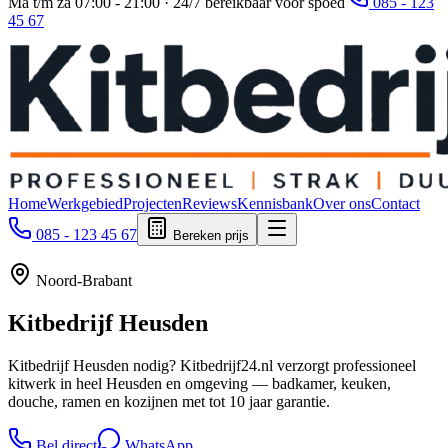
Ma t/m za 07:00 - 21:00 · 24/7 bereikbaar voor spoed
085 - 123
45 67
Home
Werkgebied
Projecten
Reviews
Kennisbank
Over ons
Contact
085 - 123 45 67
Bereken prijs
Noord-Brabant
Kitbedrijf
Heusden
Kitbedrijf Heusden nodig? Kitbedrijf24.nl verzorgt professioneel
kitwerk in heel Heusden en omgeving — badkamer, keuken,
douche, ramen en kozijnen met tot 10 jaar garantie.
Bel direct
WhatsApp