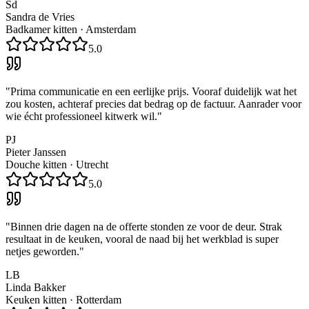
Sd
Sandra de Vries
Badkamer kitten
·
Amsterdam
5.0
"
Prima communicatie en een eerlijke prijs. Vooraf duidelijk wat het
zou kosten, achteraf precies dat bedrag op de factuur. Aanrader voor
wie écht professioneel kitwerk wil.
"
PJ
Pieter Janssen
Douche kitten
·
Utrecht
5.0
"
Binnen drie dagen na de offerte stonden ze voor de deur. Strak
resultaat in de keuken, vooral de naad bij het werkblad is super
netjes geworden.
"
LB
Linda Bakker
Keuken kitten
·
Rotterdam