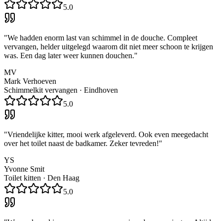
5.0
"
We hadden enorm last van schimmel in de douche. Compleet
vervangen, helder uitgelegd waarom dit niet meer schoon te krijgen
was. Een dag later weer kunnen douchen.
"
MV
Mark Verhoeven
Schimmelkit vervangen
·
Eindhoven
5.0
"
Vriendelijke kitter, mooi werk afgeleverd. Ook even meegedacht
over het toilet naast de badkamer. Zeker tevreden!
"
YS
Yvonne Smit
Toilet kitten
·
Den Haag
5.0