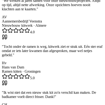
"
We werken al jaren samen voor onze nieuwbouwprojecten. Altijd
op tijd, altijd nette afwerking. Onze opzichters hoeven nooit
klachten aan te kaarten.
"
AV
Aannemersbedrijf Veenstra
Nieuwbouw kitwerk
·
Almere
4.0
"
Tocht onder de ramen is weg, kitwerk ziet er strak uit. Eén ster eraf
omdat ze iets later kwamen dan afgesproken, maar wel netjes
gebeld.
"
Hv
Hans van Dam
Ramen kitten
·
Groningen
5.0
"
Ik wist niet dat een nieuw stuk kit zo'n verschil kan maken. De
badkamer voelt direct frisser. Dank!
"
CH