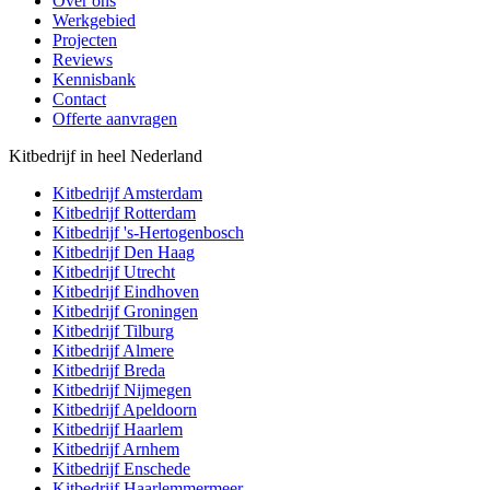
Over ons
Werkgebied
Projecten
Reviews
Kennisbank
Contact
Offerte aanvragen
Kitbedrijf in heel Nederland
Kitbedrijf
Amsterdam
Kitbedrijf
Rotterdam
Kitbedrijf
's-Hertogenbosch
Kitbedrijf
Den Haag
Kitbedrijf
Utrecht
Kitbedrijf
Eindhoven
Kitbedrijf
Groningen
Kitbedrijf
Tilburg
Kitbedrijf
Almere
Kitbedrijf
Breda
Kitbedrijf
Nijmegen
Kitbedrijf
Apeldoorn
Kitbedrijf
Haarlem
Kitbedrijf
Arnhem
Kitbedrijf
Enschede
Kitbedrijf
Haarlemmermeer