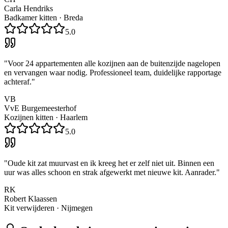
Carla Hendriks
Badkamer kitten
·
Breda
5.0
"
Voor 24 appartementen alle kozijnen aan de buitenzijde nagelopen
en vervangen waar nodig. Professioneel team, duidelijke rapportage
achteraf.
"
VB
VvE Burgemeesterhof
Kozijnen kitten
·
Haarlem
5.0
"
Oude kit zat muurvast en ik kreeg het er zelf niet uit. Binnen een
uur was alles schoon en strak afgewerkt met nieuwe kit. Aanrader.
"
RK
Robert Klaassen
Kit verwijderen
·
Nijmegen