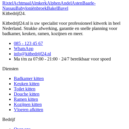
Rixtel
Achtmaal
Almkerk
Alphen
Andel
Asten
Baarle-
Nassau
Babyloniënbroek
Bakel
Bavel
Kitbedrijf24
.
Kitbedrijf24.nl is uw specialist voor professioneel kitwerk in heel
Nederland. Strakke afwerking, garantie en snelle planning voor
badkamer, keuken, ramen, kozijnen en meer.
085 - 123 45 67
WhatsApp
info@kitbedrijf24.nl
Ma t/m za 07:00 - 21:00 · 24/7 bereikbaar voor spoed
Diensten
Badkamer kitten
Keuken kitten
Toilet kitten
Douche kitten
Ramen kitten
Kozijnen kitten
Vloeren afkitten
Bedrijf