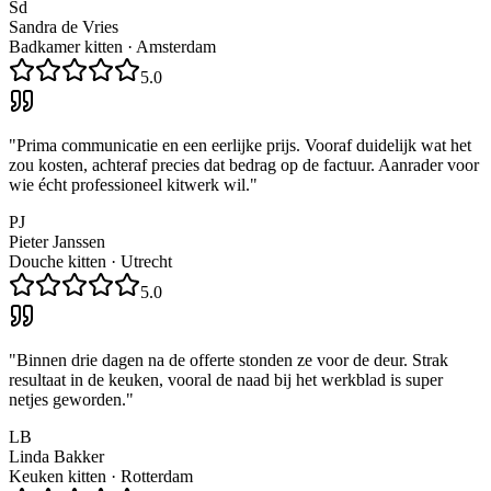
Sd
Sandra de Vries
Badkamer kitten
·
Amsterdam
5.0
"
Prima communicatie en een eerlijke prijs. Vooraf duidelijk wat het
zou kosten, achteraf precies dat bedrag op de factuur. Aanrader voor
wie écht professioneel kitwerk wil.
"
PJ
Pieter Janssen
Douche kitten
·
Utrecht
5.0
"
Binnen drie dagen na de offerte stonden ze voor de deur. Strak
resultaat in de keuken, vooral de naad bij het werkblad is super
netjes geworden.
"
LB
Linda Bakker
Keuken kitten
·
Rotterdam