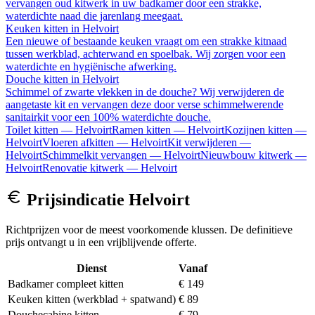
vervangen oud kitwerk in uw badkamer door een strakke,
waterdichte naad die jarenlang meegaat.
Keuken kitten
in
Helvoirt
Een nieuwe of bestaande keuken vraagt om een strakke kitnaad
tussen werkblad, achterwand en spoelbak. Wij zorgen voor een
waterdichte en hygiënische afwerking.
Douche kitten
in
Helvoirt
Schimmel of zwarte vlekken in de douche? Wij verwijderen de
aangetaste kit en vervangen deze door verse schimmelwerende
sanitairkit voor een 100% waterdichte douche.
Toilet kitten
—
Helvoirt
Ramen kitten
—
Helvoirt
Kozijnen kitten
—
Helvoirt
Vloeren afkitten
—
Helvoirt
Kit verwijderen
—
Helvoirt
Schimmelkit vervangen
—
Helvoirt
Nieuwbouw kitwerk
—
Helvoirt
Renovatie kitwerk
—
Helvoirt
Prijsindicatie
Helvoirt
Richtprijzen voor de meest voorkomende klussen. De definitieve
prijs ontvangt u in een vrijblijvende offerte.
Dienst
Vanaf
Badkamer compleet kitten
€ 149
Keuken kitten (werkblad + spatwand)
€ 89
Douchecabine kitten
€ 79