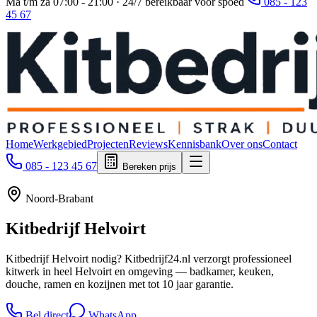
Ma t/m za 07:00 - 21:00 · 24/7 bereikbaar voor spoed
085 - 123
45 67
Home
Werkgebied
Projecten
Reviews
Kennisbank
Over ons
Contact
085 - 123 45 67
Bereken prijs
Noord-Brabant
Kitbedrijf
Helvoirt
Kitbedrijf Helvoirt nodig? Kitbedrijf24.nl verzorgt professioneel
kitwerk in heel Helvoirt en omgeving — badkamer, keuken,
douche, ramen en kozijnen met tot 10 jaar garantie.
Bel direct
WhatsApp