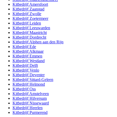
Kitbedrijf
Amersfoort
Kitbedrijf
Zaanstad
Kitbedrijf
Zwolle
Kitbedrijf
Zoetermeer
Kitbedrijf
Leiden
Kitbedrijf
Leeuwarden
Kitbedrijf
Maastricht
Kitbedrijf
Dordrecht
Kitbedrijf
Alphen aan den Rijn
Kitbedrijf
Ede
Kitbedrijf
Alkmaar
Kitbedrijf
Emmen
Kitbedrijf
Westland
Kitbedrijf
Delft
Kitbedrijf
Venlo
Kitbedrijf
Deventer
Kitbedrijf
Sittard-Geleen
Kitbedrijf
Helmond
Kitbedrijf
Oss
Kitbedrijf
Amstelveen
Kitbedrijf
Hilversum
Kitbedrijf
Nissewaard
Kitbedrijf
Heerlen
Kitbedrijf
Purmerend