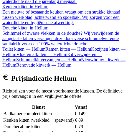
waterdichte naad die jarenlang meegaat.
Keuken kitten
in
Hellum
Een nieuwe of bestaande keuken vraagt om een strakke kitnaad
tussen werkblad, achterwand en spoelbak. Wij zorgen voor een
waterdichte en hygiënische afwerking.
Douche kitten
in
Hellum
Schimmel of zwarte vlekken in de douche? Wij verwijderen de
aangetaste kit en vervangen deze door verse schimmelwerende
sanitairkit voor een 100% waterdichte douche.
Toilet kitten
—
Hellum
Ramen kitten
—
Hellum
Kozijnen kitten
—
Hellum
Vloeren afkitten
—
Hellum
Kit verwijderen
—
Hellum
Schimmelkit vervangen
—
Hellum
Nieuwbouw kitwerk
—
Hellum
Renovatie kitwerk
—
Hellum
Prijsindicatie
Hellum
Richtprijzen voor de meest voorkomende klussen. De definitieve
prijs ontvangt u in een vrijblijvende offerte.
Dienst
Vanaf
Badkamer compleet kitten
€ 149
Keuken kitten (werkblad + spatwand)
€ 89
Douchecabine kitten
€ 79