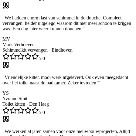
"
We hadden enorm last van schimmel in de douche. Compleet
vervangen, helder uitgelegd waarom dit niet meer schoon te krijgen
was. Een dag later weer kunnen douchen.
"
MV
Mark Verhoeven
Schimmelkit vervangen
·
Eindhoven
5.0
"
Vriendelijke kitter, mooi werk afgeleverd. Ook even meegedacht
over het toilet naast de badkamer. Zeker tevreden!
"
YS
Yvonne Smit
Toilet kitten
·
Den Haag
5.0
"
We werken al jaren samen voor onze nieuwbouwprojecten. Altijd