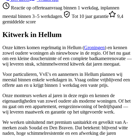
Reactie op offerteaanvraag binnen 1 werkdag, inplannen
meestal binnen 3–5 werkdagen.
Tot 10 jaar garantie
9,4
gemiddelde score
Kitwerk in
Hellum
Onze kitters komen regelmatig in Hellum (
Groningen
) en kennen
zowel oudere woningen als nieuwbouw in de regio. Of het nu gaat
om een kleine doucheruimte of een complete badkamerrenovatie —
wij leveren strak, schimmelwerend kitwerk dat jaren meegaat.
Voor particulieren, VvE's en aannemers in Hellum plannen wij
meestal binnen enkele werkdagen in. Vraag online vrijblijvend een
offerte aan en u krijgt binnen 1 werkdag een vaste prijs.
Onze monteurs werken al jaren in deze regio en kennen de
eigenaardigheden van zowel oudere als moderne woningen. Of het
nu gaat om een appartement, eengezinswoning of bedrijfspand —
wij leveren maatwerk en garantie op het uitgevoerde werk.
We werken uitsluitend met premium sanitairkit en gevelkit van A-
merken zoals Soudal en Den Braven. Dat betekent: blijvend witte
naden, hoge schimmelresistentie en een afwerking die jaren