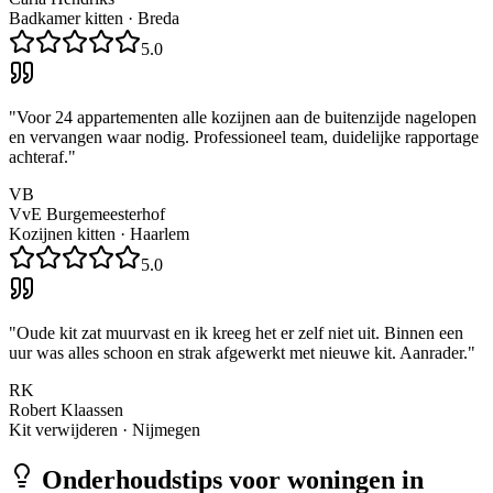
Badkamer kitten
·
Breda
5.0
"
Voor 24 appartementen alle kozijnen aan de buitenzijde nagelopen
en vervangen waar nodig. Professioneel team, duidelijke rapportage
achteraf.
"
VB
VvE Burgemeesterhof
Kozijnen kitten
·
Haarlem
5.0
"
Oude kit zat muurvast en ik kreeg het er zelf niet uit. Binnen een
uur was alles schoon en strak afgewerkt met nieuwe kit. Aanrader.
"
RK
Robert Klaassen
Kit verwijderen
·
Nijmegen
Onderhoudstips voor woningen in