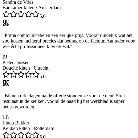
Sandra de Vries
Badkamer kitten
·
Amsterdam
5.0
"
Prima communicatie en een eerlijke prijs. Vooraf duidelijk wat het
zou kosten, achteraf precies dat bedrag op de factuur. Aanrader voor
wie écht professioneel kitwerk wil.
"
PJ
Pieter Janssen
Douche kitten
·
Utrecht
5.0
"
Binnen drie dagen na de offerte stonden ze voor de deur. Strak
resultaat in de keuken, vooral de naad bij het werkblad is super
netjes geworden.
"
LB
Linda Bakker
Keuken kitten
·
Rotterdam
5.0