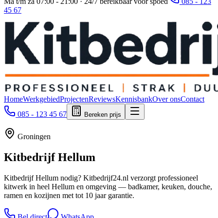
Ma t/m za 07:00 - 21:00 · 24/7 bereikbaar voor spoed
085 - 123
45 67
Home
Werkgebied
Projecten
Reviews
Kennisbank
Over ons
Contact
085 - 123 45 67
Bereken prijs
Groningen
Kitbedrijf
Hellum
Kitbedrijf Hellum nodig? Kitbedrijf24.nl verzorgt professioneel
kitwerk in heel Hellum en omgeving — badkamer, keuken, douche,
ramen en kozijnen met tot 10 jaar garantie.
Bel direct
WhatsApp