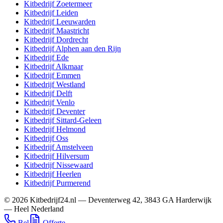
Kitbedrijf
Zoetermeer
Kitbedrijf
Leiden
Kitbedrijf
Leeuwarden
Kitbedrijf
Maastricht
Kitbedrijf
Dordrecht
Kitbedrijf
Alphen aan den Rijn
Kitbedrijf
Ede
Kitbedrijf
Alkmaar
Kitbedrijf
Emmen
Kitbedrijf
Westland
Kitbedrijf
Delft
Kitbedrijf
Venlo
Kitbedrijf
Deventer
Kitbedrijf
Sittard-Geleen
Kitbedrijf
Helmond
Kitbedrijf
Oss
Kitbedrijf
Amstelveen
Kitbedrijf
Hilversum
Kitbedrijf
Nissewaard
Kitbedrijf
Heerlen
Kitbedrijf
Purmerend
©
2026
Kitbedrijf24.nl
—
Deventerweg 42
,
3843 GA
Harderwijk
—
Heel Nederland
Bel
Offerte