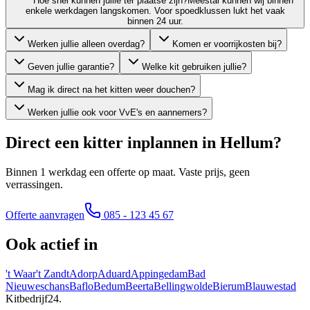
Hoe snel kunnen jullie ter plaatse zijn?
Meestal kunnen wij binnen
enkele werkdagen langskomen. Voor spoedklussen lukt het vaak
binnen 24 uur.
Werken jullie alleen overdag?
Komen er voorrijkosten bij?
Geven jullie garantie?
Welke kit gebruiken jullie?
Mag ik direct na het kitten weer douchen?
Werken jullie ook voor VvE's en aannemers?
Direct een kitter inplannen in
Hellum
?
Binnen 1 werkdag een offerte op maat. Vaste prijs, geen
verrassingen.
Offerte aanvragen
085 - 123 45 67
Ook actief in
't Waar
't Zandt
Adorp
Aduard
Appingedam
Bad
Nieuweschans
Baflo
Bedum
Beerta
Bellingwolde
Bierum
Blauwestad
Kitbedrijf24
.