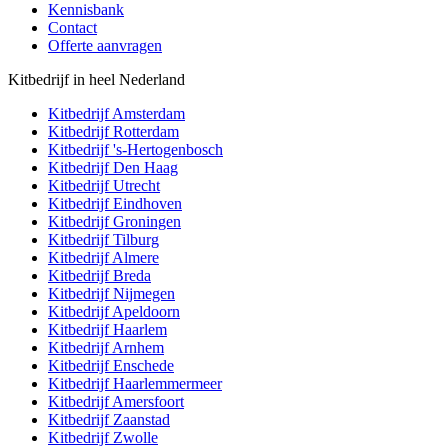
Kennisbank
Contact
Offerte aanvragen
Kitbedrijf in heel Nederland
Kitbedrijf
Amsterdam
Kitbedrijf
Rotterdam
Kitbedrijf
's-Hertogenbosch
Kitbedrijf
Den Haag
Kitbedrijf
Utrecht
Kitbedrijf
Eindhoven
Kitbedrijf
Groningen
Kitbedrijf
Tilburg
Kitbedrijf
Almere
Kitbedrijf
Breda
Kitbedrijf
Nijmegen
Kitbedrijf
Apeldoorn
Kitbedrijf
Haarlem
Kitbedrijf
Arnhem
Kitbedrijf
Enschede
Kitbedrijf
Haarlemmermeer
Kitbedrijf
Amersfoort
Kitbedrijf
Zaanstad
Kitbedrijf
Zwolle