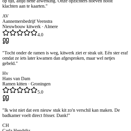
op tijd, altijd nette afwerking. Onze opzichters hoeven nooit
klachten aan te kaarten.
"
AV
Aannemersbedrijf Veenstra
Nieuwbouw kitwerk
·
Almere
4.0
"
Tocht onder de ramen is weg, kitwerk ziet er strak uit. Eén ster eraf
omdat ze iets later kwamen dan afgesproken, maar wel netjes
gebeld.
"
Hv
Hans van Dam
Ramen kitten
·
Groningen
5.0
"
Ik wist niet dat een nieuw stuk kit zo'n verschil kan maken. De
badkamer voelt direct frisser. Dank!
"
CH
Carla Hendriks