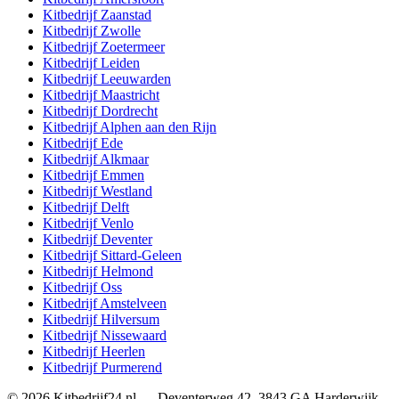
Kitbedrijf
Zaanstad
Kitbedrijf
Zwolle
Kitbedrijf
Zoetermeer
Kitbedrijf
Leiden
Kitbedrijf
Leeuwarden
Kitbedrijf
Maastricht
Kitbedrijf
Dordrecht
Kitbedrijf
Alphen aan den Rijn
Kitbedrijf
Ede
Kitbedrijf
Alkmaar
Kitbedrijf
Emmen
Kitbedrijf
Westland
Kitbedrijf
Delft
Kitbedrijf
Venlo
Kitbedrijf
Deventer
Kitbedrijf
Sittard-Geleen
Kitbedrijf
Helmond
Kitbedrijf
Oss
Kitbedrijf
Amstelveen
Kitbedrijf
Hilversum
Kitbedrijf
Nissewaard
Kitbedrijf
Heerlen
Kitbedrijf
Purmerend
©
2026
Kitbedrijf24.nl
—
Deventerweg 42
,
3843 GA
Harderwijk