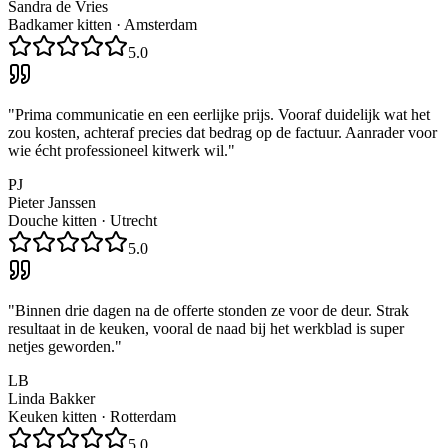
Sandra de Vries
Badkamer kitten
·
Amsterdam
5.0
"
Prima communicatie en een eerlijke prijs. Vooraf duidelijk wat het
zou kosten, achteraf precies dat bedrag op de factuur. Aanrader voor
wie écht professioneel kitwerk wil.
"
PJ
Pieter Janssen
Douche kitten
·
Utrecht
5.0
"
Binnen drie dagen na de offerte stonden ze voor de deur. Strak
resultaat in de keuken, vooral de naad bij het werkblad is super
netjes geworden.
"
LB
Linda Bakker
Keuken kitten
·
Rotterdam
5.0