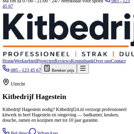
Ma t/m za 07:00 - 21:00 · 24/7 bereikbaar voor spoed
085 - 123
45 67
Home
Werkgebied
Projecten
Reviews
Kennisbank
Over ons
Contact
085 - 123 45 67
Bereken prijs
Utrecht
Kitbedrijf
Hagestein
Kitbedrijf Hagestein nodig? Kitbedrijf24.nl verzorgt professioneel
kitwerk in heel Hagestein en omgeving — badkamer, keuken,
douche, ramen en kozijnen met tot 10 jaar garantie.
Bel direct
WhatsApp