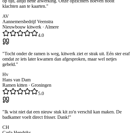
op tijd, altijd nette afwerking. Onze opzichters hoeven nooit
klachten aan te kaarten.
"
AV
Aannemersbedrijf Veenstra
Nieuwbouw kitwerk
·
Almere
4.0
"
Tocht onder de ramen is weg, kitwerk ziet er strak uit. Eén ster eraf
omdat ze iets later kwamen dan afgesproken, maar wel netjes
gebeld.
"
Hv
Hans van Dam
Ramen kitten
·
Groningen
5.0
"
Ik wist niet dat een nieuw stuk kit zo'n verschil kan maken. De
badkamer voelt direct frisser. Dank!
"
CH
Carla Hendriks