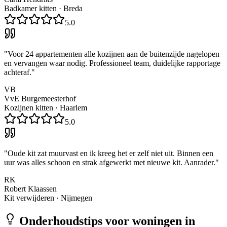
Badkamer kitten
·
Breda
5.0
"
Voor 24 appartementen alle kozijnen aan de buitenzijde nagelopen
en vervangen waar nodig. Professioneel team, duidelijke rapportage
achteraf.
"
VB
VvE Burgemeesterhof
Kozijnen kitten
·
Haarlem
5.0
"
Oude kit zat muurvast en ik kreeg het er zelf niet uit. Binnen een
uur was alles schoon en strak afgewerkt met nieuwe kit. Aanrader.
"
RK
Robert Klaassen
Kit verwijderen
·
Nijmegen
Onderhoudstips voor woningen in