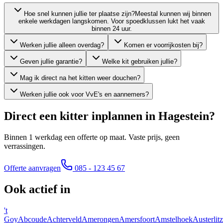
Hoe snel kunnen jullie ter plaatse zijn?
Meestal kunnen wij binnen
enkele werkdagen langskomen. Voor spoedklussen lukt het vaak
binnen 24 uur.
Werken jullie alleen overdag?
Komen er voorrijkosten bij?
Geven jullie garantie?
Welke kit gebruiken jullie?
Mag ik direct na het kitten weer douchen?
Werken jullie ook voor VvE's en aannemers?
Direct een kitter inplannen in
Hagestein
?
Binnen 1 werkdag een offerte op maat. Vaste prijs, geen
verrassingen.
Offerte aanvragen
085 - 123 45 67
Ook actief in
't
Goy
Abcoude
Achterveld
Amerongen
Amersfoort
Amstelhoek
Austerlitz