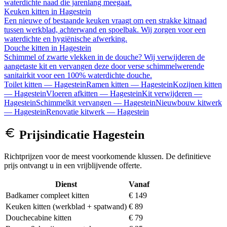
waterdichte naad die jarenlang meegaat.
Keuken kitten
in
Hagestein
Een nieuwe of bestaande keuken vraagt om een strakke kitnaad
tussen werkblad, achterwand en spoelbak. Wij zorgen voor een
waterdichte en hygiënische afwerking.
Douche kitten
in
Hagestein
Schimmel of zwarte vlekken in de douche? Wij verwijderen de
aangetaste kit en vervangen deze door verse schimmelwerende
sanitairkit voor een 100% waterdichte douche.
Toilet kitten
—
Hagestein
Ramen kitten
—
Hagestein
Kozijnen kitten
—
Hagestein
Vloeren afkitten
—
Hagestein
Kit verwijderen
—
Hagestein
Schimmelkit vervangen
—
Hagestein
Nieuwbouw kitwerk
—
Hagestein
Renovatie kitwerk
—
Hagestein
Prijsindicatie
Hagestein
Richtprijzen voor de meest voorkomende klussen. De definitieve
prijs ontvangt u in een vrijblijvende offerte.
Dienst
Vanaf
Badkamer compleet kitten
€ 149
Keuken kitten (werkblad + spatwand)
€ 89
Douchecabine kitten
€ 79