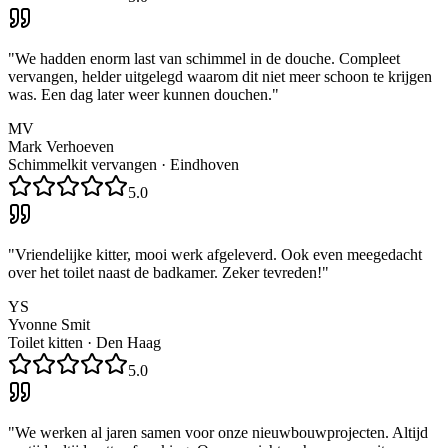
"
We hadden enorm last van schimmel in de douche. Compleet
vervangen, helder uitgelegd waarom dit niet meer schoon te krijgen
was. Een dag later weer kunnen douchen.
"
MV
Mark Verhoeven
Schimmelkit vervangen
·
Eindhoven
5.0
"
Vriendelijke kitter, mooi werk afgeleverd. Ook even meegedacht
over het toilet naast de badkamer. Zeker tevreden!
"
YS
Yvonne Smit
Toilet kitten
·
Den Haag
5.0
"
We werken al jaren samen voor onze nieuwbouwprojecten. Altijd