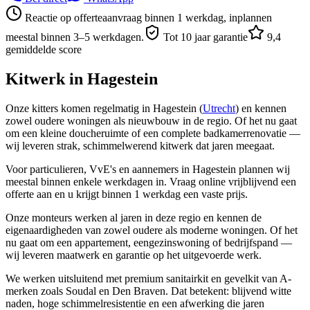
Reactie op offerteaanvraag binnen 1 werkdag, inplannen
meestal binnen 3–5 werkdagen.
Tot 10 jaar garantie
9,4
gemiddelde score
Kitwerk in
Hagestein
Onze kitters komen regelmatig in Hagestein (
Utrecht
) en kennen
zowel oudere woningen als nieuwbouw in de regio. Of het nu gaat
om een kleine doucheruimte of een complete badkamerrenovatie —
wij leveren strak, schimmelwerend kitwerk dat jaren meegaat.
Voor particulieren, VvE's en aannemers in Hagestein plannen wij
meestal binnen enkele werkdagen in. Vraag online vrijblijvend een
offerte aan en u krijgt binnen 1 werkdag een vaste prijs.
Onze monteurs werken al jaren in deze regio en kennen de
eigenaardigheden van zowel oudere als moderne woningen. Of het
nu gaat om een appartement, eengezinswoning of bedrijfspand —
wij leveren maatwerk en garantie op het uitgevoerde werk.
We werken uitsluitend met premium sanitairkit en gevelkit van A-
merken zoals Soudal en Den Braven. Dat betekent: blijvend witte
naden, hoge schimmelresistentie en een afwerking die jaren