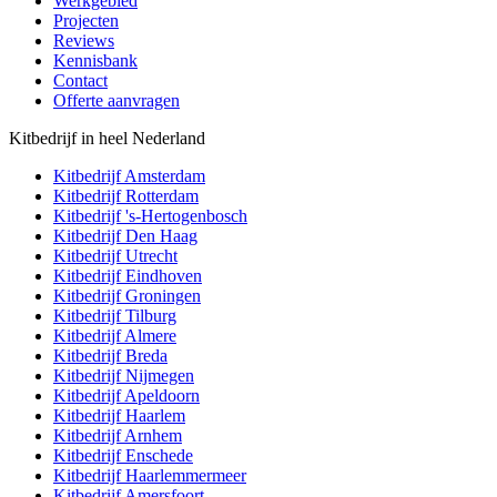
Werkgebied
Projecten
Reviews
Kennisbank
Contact
Offerte aanvragen
Kitbedrijf in heel Nederland
Kitbedrijf
Amsterdam
Kitbedrijf
Rotterdam
Kitbedrijf
's-Hertogenbosch
Kitbedrijf
Den Haag
Kitbedrijf
Utrecht
Kitbedrijf
Eindhoven
Kitbedrijf
Groningen
Kitbedrijf
Tilburg
Kitbedrijf
Almere
Kitbedrijf
Breda
Kitbedrijf
Nijmegen
Kitbedrijf
Apeldoorn
Kitbedrijf
Haarlem
Kitbedrijf
Arnhem
Kitbedrijf
Enschede
Kitbedrijf
Haarlemmermeer
Kitbedrijf
Amersfoort