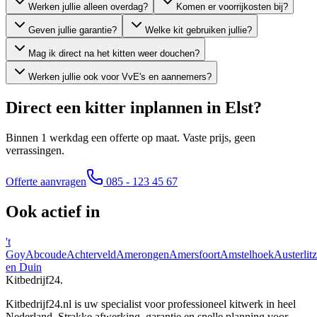
Werken jullie alleen overdag?
Komen er voorrijkosten bij?
Geven jullie garantie?
Welke kit gebruiken jullie?
Mag ik direct na het kitten weer douchen?
Werken jullie ook voor VvE's en aannemers?
Direct een kitter inplannen in
Elst
?
Binnen 1 werkdag een offerte op maat. Vaste prijs, geen
verrassingen.
Offerte aanvragen
085 - 123 45 67
Ook actief in
't
Goy
Abcoude
Achterveld
Amerongen
Amersfoort
Amstelhoek
Austerlitz
en Duin
Kitbedrijf24
.
Kitbedrijf24.nl is uw specialist voor professioneel kitwerk in heel
Nederland. Strakke afwerking, garantie en snelle planning voor