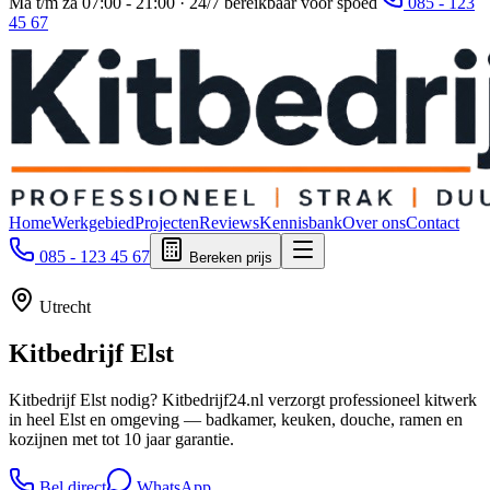
Ma t/m za 07:00 - 21:00 · 24/7 bereikbaar voor spoed
085 - 123
45 67
Home
Werkgebied
Projecten
Reviews
Kennisbank
Over ons
Contact
085 - 123 45 67
Bereken prijs
Utrecht
Kitbedrijf
Elst
Kitbedrijf Elst nodig? Kitbedrijf24.nl verzorgt professioneel kitwerk
in heel Elst en omgeving — badkamer, keuken, douche, ramen en
kozijnen met tot 10 jaar garantie.
Bel direct
WhatsApp