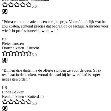
5.0
"
Prima communicatie en een eerlijke prijs. Vooraf duidelijk wat het
zou kosten, achteraf precies dat bedrag op de factuur. Aanrader voor
wie écht professioneel kitwerk wil.
"
PJ
Pieter Janssen
Douche kitten
·
Utrecht
5.0
"
Binnen drie dagen na de offerte stonden ze voor de deur. Strak
resultaat in de keuken, vooral de naad bij het werkblad is super
netjes geworden.
"
LB
Linda Bakker
Keuken kitten
·
Rotterdam
5.0