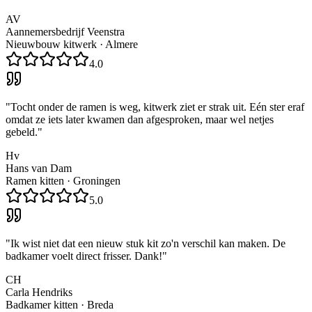
AV
Aannemersbedrijf Veenstra
Nieuwbouw kitwerk
·
Almere
4.0
"
Tocht onder de ramen is weg, kitwerk ziet er strak uit. Eén ster eraf
omdat ze iets later kwamen dan afgesproken, maar wel netjes
gebeld.
"
Hv
Hans van Dam
Ramen kitten
·
Groningen
5.0
"
Ik wist niet dat een nieuw stuk kit zo'n verschil kan maken. De
badkamer voelt direct frisser. Dank!
"
CH
Carla Hendriks
Badkamer kitten
·
Breda