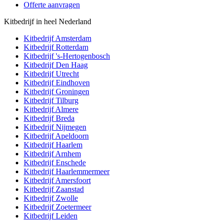
Offerte aanvragen
Kitbedrijf in heel Nederland
Kitbedrijf
Amsterdam
Kitbedrijf
Rotterdam
Kitbedrijf
's-Hertogenbosch
Kitbedrijf
Den Haag
Kitbedrijf
Utrecht
Kitbedrijf
Eindhoven
Kitbedrijf
Groningen
Kitbedrijf
Tilburg
Kitbedrijf
Almere
Kitbedrijf
Breda
Kitbedrijf
Nijmegen
Kitbedrijf
Apeldoorn
Kitbedrijf
Haarlem
Kitbedrijf
Arnhem
Kitbedrijf
Enschede
Kitbedrijf
Haarlemmermeer
Kitbedrijf
Amersfoort
Kitbedrijf
Zaanstad
Kitbedrijf
Zwolle
Kitbedrijf
Zoetermeer
Kitbedrijf
Leiden