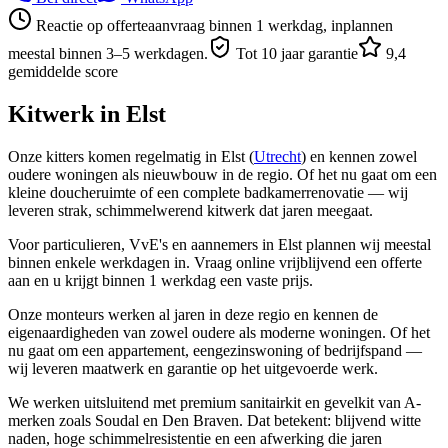
Reactie op offerteaanvraag binnen 1 werkdag, inplannen
meestal binnen 3–5 werkdagen.
Tot 10 jaar garantie
9,4
gemiddelde score
Kitwerk in
Elst
Onze kitters komen regelmatig in Elst (
Utrecht
) en kennen zowel
oudere woningen als nieuwbouw in de regio. Of het nu gaat om een
kleine doucheruimte of een complete badkamerrenovatie — wij
leveren strak, schimmelwerend kitwerk dat jaren meegaat.
Voor particulieren, VvE's en aannemers in Elst plannen wij meestal
binnen enkele werkdagen in. Vraag online vrijblijvend een offerte
aan en u krijgt binnen 1 werkdag een vaste prijs.
Onze monteurs werken al jaren in deze regio en kennen de
eigenaardigheden van zowel oudere als moderne woningen. Of het
nu gaat om een appartement, eengezinswoning of bedrijfspand —
wij leveren maatwerk en garantie op het uitgevoerde werk.
We werken uitsluitend met premium sanitairkit en gevelkit van A-
merken zoals Soudal en Den Braven. Dat betekent: blijvend witte
naden, hoge schimmelresistentie en een afwerking die jaren