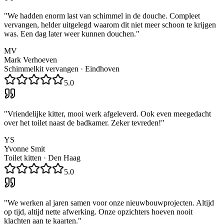
"
We hadden enorm last van schimmel in de douche. Compleet
vervangen, helder uitgelegd waarom dit niet meer schoon te krijgen
was. Een dag later weer kunnen douchen.
"
MV
Mark Verhoeven
Schimmelkit vervangen
·
Eindhoven
5.0
"
Vriendelijke kitter, mooi werk afgeleverd. Ook even meegedacht
over het toilet naast de badkamer. Zeker tevreden!
"
YS
Yvonne Smit
Toilet kitten
·
Den Haag
5.0
"
We werken al jaren samen voor onze nieuwbouwprojecten. Altijd
op tijd, altijd nette afwerking. Onze opzichters hoeven nooit
klachten aan te kaarten.
"