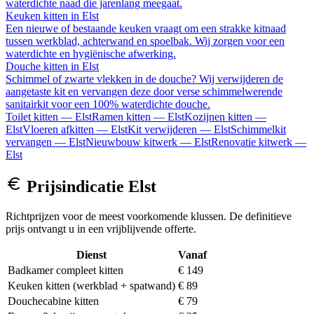
waterdichte naad die jarenlang meegaat.
Keuken kitten
in
Elst
Een nieuwe of bestaande keuken vraagt om een strakke kitnaad
tussen werkblad, achterwand en spoelbak. Wij zorgen voor een
waterdichte en hygiënische afwerking.
Douche kitten
in
Elst
Schimmel of zwarte vlekken in de douche? Wij verwijderen de
aangetaste kit en vervangen deze door verse schimmelwerende
sanitairkit voor een 100% waterdichte douche.
Toilet kitten
—
Elst
Ramen kitten
—
Elst
Kozijnen kitten
—
Elst
Vloeren afkitten
—
Elst
Kit verwijderen
—
Elst
Schimmelkit
vervangen
—
Elst
Nieuwbouw kitwerk
—
Elst
Renovatie kitwerk
—
Elst
Prijsindicatie
Elst
Richtprijzen voor de meest voorkomende klussen. De definitieve
prijs ontvangt u in een vrijblijvende offerte.
Dienst
Vanaf
Badkamer compleet kitten
€ 149
Keuken kitten (werkblad + spatwand)
€ 89
Douchecabine kitten
€ 79