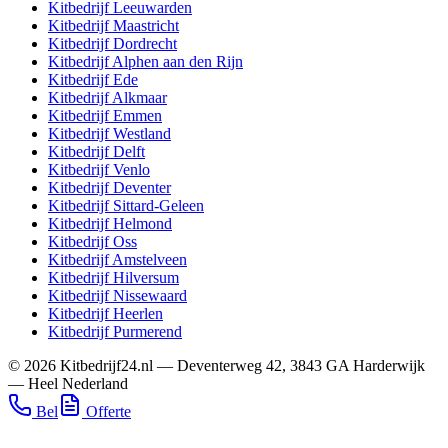
Kitbedrijf
Leeuwarden
Kitbedrijf
Maastricht
Kitbedrijf
Dordrecht
Kitbedrijf
Alphen aan den Rijn
Kitbedrijf
Ede
Kitbedrijf
Alkmaar
Kitbedrijf
Emmen
Kitbedrijf
Westland
Kitbedrijf
Delft
Kitbedrijf
Venlo
Kitbedrijf
Deventer
Kitbedrijf
Sittard-Geleen
Kitbedrijf
Helmond
Kitbedrijf
Oss
Kitbedrijf
Amstelveen
Kitbedrijf
Hilversum
Kitbedrijf
Nissewaard
Kitbedrijf
Heerlen
Kitbedrijf
Purmerend
©
2026
Kitbedrijf24.nl
—
Deventerweg 42
,
3843 GA
Harderwijk
—
Heel Nederland
Bel
Offerte