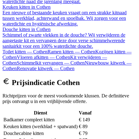
waterdichte naad die jarenlang meegaat.
Keuken kitten
in
Cothen
Een nieuwe of bestaande keuken vraagt om een strakke kitnaad
tussen werkblad, achterwand en spoelbak. Wij zorgen voor een
waterdichte en hygiënische afwerking.
Douche kitten
in
Cothen
Schimmel of zwarte vlekken in de douche? Wij verwijderen de
aangetaste kit en vervangen deze door verse schimmelwerende
sanitairkit voor een 100% waterdichte douche.
Toilet kitten
—
Cothen
Ramen kitten
—
Cothen
Kozijnen kitten
—
Cothen
Vloeren afkitten
—
Cothen
Kit verwijderen
—
Cothen
Schimmelkit vervangen
—
Cothen
Nieuwbouw kitwerk
—
Cothen
Renovatie kitwerk
—
Cothen
Prijsindicatie
Cothen
Richtprijzen voor de meest voorkomende klussen. De definitieve
prijs ontvangt u in een vrijblijvende offerte.
Dienst
Vanaf
Badkamer compleet kitten
€ 149
Keuken kitten (werkblad + spatwand)
€ 89
Douchecabine kitten
€ 79