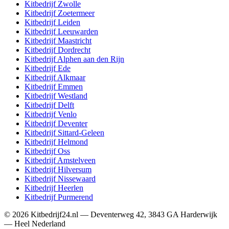
Kitbedrijf
Zwolle
Kitbedrijf
Zoetermeer
Kitbedrijf
Leiden
Kitbedrijf
Leeuwarden
Kitbedrijf
Maastricht
Kitbedrijf
Dordrecht
Kitbedrijf
Alphen aan den Rijn
Kitbedrijf
Ede
Kitbedrijf
Alkmaar
Kitbedrijf
Emmen
Kitbedrijf
Westland
Kitbedrijf
Delft
Kitbedrijf
Venlo
Kitbedrijf
Deventer
Kitbedrijf
Sittard-Geleen
Kitbedrijf
Helmond
Kitbedrijf
Oss
Kitbedrijf
Amstelveen
Kitbedrijf
Hilversum
Kitbedrijf
Nissewaard
Kitbedrijf
Heerlen
Kitbedrijf
Purmerend
©
2026
Kitbedrijf24.nl
—
Deventerweg 42
,
3843 GA
Harderwijk
—
Heel Nederland