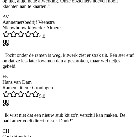
op tijd, altijd nette afwerking. Onze opzichters hoeven nooit
klachten aan te kaarten.
"
AV
Aannemersbedrijf Veenstra
Nieuwbouw kitwerk
·
Almere
4.0
"
Tocht onder de ramen is weg, kitwerk ziet er strak uit. Eén ster eraf
omdat ze iets later kwamen dan afgesproken, maar wel netjes
gebeld.
"
Hv
Hans van Dam
Ramen kitten
·
Groningen
5.0
"
Ik wist niet dat een nieuw stuk kit zo'n verschil kan maken. De
badkamer voelt direct frisser. Dank!
"
CH
Carla Hendriks