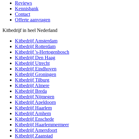
Reviews
Kennisbank
Contact
Offerte aanvragen
Kitbedrijf in heel Nederland
Kitbedrijf
Amsterdam
Kitbedrijf
Rotterdam
Kitbedrijf
's-Hertogenbosch
Kitbedrijf
Den Haag
Kitbedrijf
Utrecht
Kitbedrijf
Eindhoven
Kitbedrijf
Groningen
Kitbedrijf
Tilburg
Kitbedrijf
Almere
Kitbedrijf
Breda
Kitbedrijf
Nijmegen
Kitbedrijf
Apeldoorn
Kitbedrijf
Haarlem
Kitbedrijf
Arnhem
Kitbedrijf
Enschede
Kitbedrijf
Haarlemmermeer
Kitbedrijf
Amersfoort
Kitbedrijf
Zaanstad