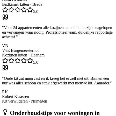
Badkamer kitten
·
Breda
5.0
"
Voor 24 appartementen alle kozijnen aan de buitenzijde nagelopen
en vervangen waar nodig. Professioneel team, duidelijke rapportage
achteraf.
"
VB
VvE Burgemeesterhof
Kozijnen kitten
·
Haarlem
5.0
"
Oude kit zat muurvast en ik kreeg het er zelf niet uit. Binnen een
uur was alles schoon en strak afgewerkt met nieuwe kit. Aanrader.
"
RK
Robert Klaassen
Kit verwijderen
·
Nijmegen
Onderhoudstips voor woningen in