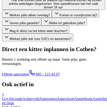
Hoe snel kunnen jullie ter plaatse zijn?
Meestal kunnen wij binnen
enkele werkdagen langskomen. Voor spoedklussen lukt het vaak
binnen 24 uur.
Werken jullie alleen overdag?
Komen er voorrijkosten bij?
Geven jullie garantie?
Welke kit gebruiken jullie?
Mag ik direct na het kitten weer douchen?
Werken jullie ook voor VvE's en aannemers?
Direct een kitter inplannen in
Cothen
?
Binnen 1 werkdag een offerte op maat. Vaste prijs, geen
verrassingen.
Offerte aanvragen
085 - 123 45 67
Ook actief in
't
Goy
Abcoude
Achterveld
Amerongen
Amersfoort
Amstelhoek
Austerlitz
en Duin