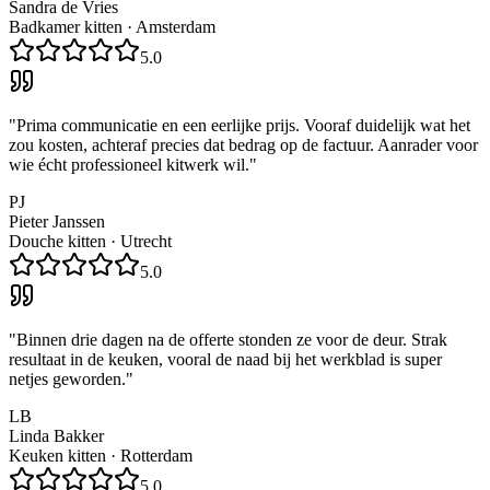
Sandra de Vries
Badkamer kitten
·
Amsterdam
5.0
"
Prima communicatie en een eerlijke prijs. Vooraf duidelijk wat het
zou kosten, achteraf precies dat bedrag op de factuur. Aanrader voor
wie écht professioneel kitwerk wil.
"
PJ
Pieter Janssen
Douche kitten
·
Utrecht
5.0
"
Binnen drie dagen na de offerte stonden ze voor de deur. Strak
resultaat in de keuken, vooral de naad bij het werkblad is super
netjes geworden.
"
LB
Linda Bakker
Keuken kitten
·
Rotterdam
5.0