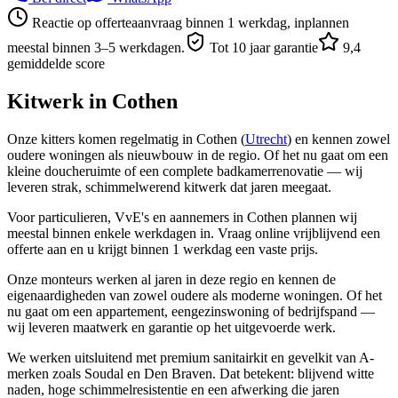
Reactie op offerteaanvraag binnen 1 werkdag, inplannen
meestal binnen 3–5 werkdagen.
Tot 10 jaar garantie
9,4
gemiddelde score
Kitwerk in
Cothen
Onze kitters komen regelmatig in Cothen (
Utrecht
) en kennen zowel
oudere woningen als nieuwbouw in de regio. Of het nu gaat om een
kleine doucheruimte of een complete badkamerrenovatie — wij
leveren strak, schimmelwerend kitwerk dat jaren meegaat.
Voor particulieren, VvE's en aannemers in Cothen plannen wij
meestal binnen enkele werkdagen in. Vraag online vrijblijvend een
offerte aan en u krijgt binnen 1 werkdag een vaste prijs.
Onze monteurs werken al jaren in deze regio en kennen de
eigenaardigheden van zowel oudere als moderne woningen. Of het
nu gaat om een appartement, eengezinswoning of bedrijfspand —
wij leveren maatwerk en garantie op het uitgevoerde werk.
We werken uitsluitend met premium sanitairkit en gevelkit van A-
merken zoals Soudal en Den Braven. Dat betekent: blijvend witte
naden, hoge schimmelresistentie en een afwerking die jaren