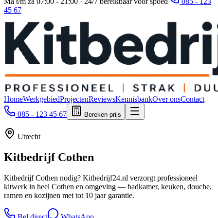
Ma t/m za 07:00 - 21:00 · 24/7 bereikbaar voor spoed
085 - 123
45 67
Home
Werkgebied
Projecten
Reviews
Kennisbank
Over ons
Contact
085 - 123 45 67
Bereken prijs
Utrecht
Kitbedrijf
Cothen
Kitbedrijf Cothen nodig? Kitbedrijf24.nl verzorgt professioneel
kitwerk in heel Cothen en omgeving — badkamer, keuken, douche,
ramen en kozijnen met tot 10 jaar garantie.
Bel direct
WhatsApp