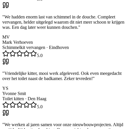
"
We hadden enorm last van schimmel in de douche. Compleet
vervangen, helder uitgelegd waarom dit niet meer schoon te krijgen
was. Een dag later weer kunnen douchen.
"
MV
Mark Verhoeven
Schimmelkit vervangen
·
Eindhoven
5.0
"
Vriendelijke kitter, mooi werk afgeleverd. Ook even meegedacht
over het toilet naast de badkamer. Zeker tevreden!
"
YS
Yvonne Smit
Toilet kitten
·
Den Haag
5.0
"
We werken al jaren samen voor onze nieuwbouwprojecten. Altijd