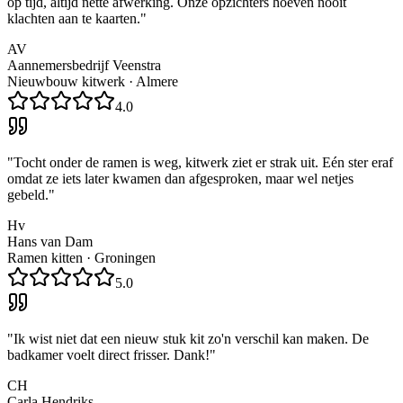
op tijd, altijd nette afwerking. Onze opzichters hoeven nooit
klachten aan te kaarten.
"
AV
Aannemersbedrijf Veenstra
Nieuwbouw kitwerk
·
Almere
4.0
"
Tocht onder de ramen is weg, kitwerk ziet er strak uit. Eén ster eraf
omdat ze iets later kwamen dan afgesproken, maar wel netjes
gebeld.
"
Hv
Hans van Dam
Ramen kitten
·
Groningen
5.0
"
Ik wist niet dat een nieuw stuk kit zo'n verschil kan maken. De
badkamer voelt direct frisser. Dank!
"
CH
Carla Hendriks