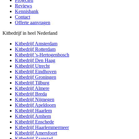
Projecten
Reviews
Kennisbank
Contact
Offerte aanvragen
Kitbedrijf in heel Nederland
Kitbedrijf
Amsterdam
Kitbedrijf
Rotterdam
Kitbedrijf
's-Hertogenbosch
Kitbedrijf
Den Haag
Kitbedrijf
Utrecht
Kitbedrijf
Eindhoven
Kitbedrijf
Groningen
Kitbedrijf
Tilburg
Kitbedrijf
Almere
Kitbedrijf
Breda
Kitbedrijf
Nijmegen
Kitbedrijf
Apeldoorn
Kitbedrijf
Haarlem
Kitbedrijf
Arnhem
Kitbedrijf
Enschede
Kitbedrijf
Haarlemmermeer
Kitbedrijf
Amersfoort
Kitbedrijf
Zaanstad