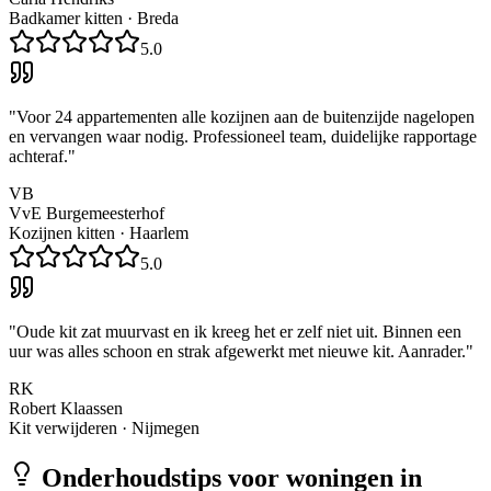
Badkamer kitten
·
Breda
5.0
"
Voor 24 appartementen alle kozijnen aan de buitenzijde nagelopen
en vervangen waar nodig. Professioneel team, duidelijke rapportage
achteraf.
"
VB
VvE Burgemeesterhof
Kozijnen kitten
·
Haarlem
5.0
"
Oude kit zat muurvast en ik kreeg het er zelf niet uit. Binnen een
uur was alles schoon en strak afgewerkt met nieuwe kit. Aanrader.
"
RK
Robert Klaassen
Kit verwijderen
·
Nijmegen
Onderhoudstips voor woningen in