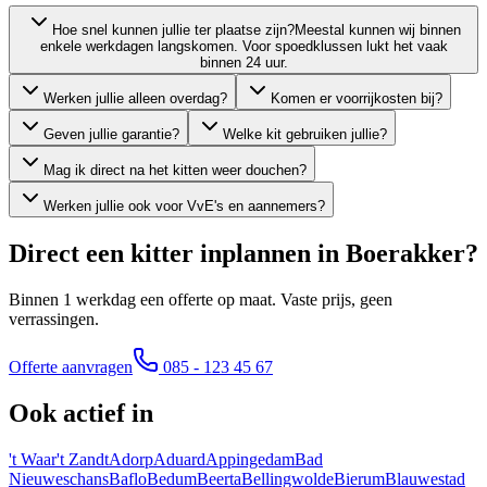
Hoe snel kunnen jullie ter plaatse zijn?
Meestal kunnen wij binnen
enkele werkdagen langskomen. Voor spoedklussen lukt het vaak
binnen 24 uur.
Werken jullie alleen overdag?
Komen er voorrijkosten bij?
Geven jullie garantie?
Welke kit gebruiken jullie?
Mag ik direct na het kitten weer douchen?
Werken jullie ook voor VvE's en aannemers?
Direct een kitter inplannen in
Boerakker
?
Binnen 1 werkdag een offerte op maat. Vaste prijs, geen
verrassingen.
Offerte aanvragen
085 - 123 45 67
Ook actief in
't Waar
't Zandt
Adorp
Aduard
Appingedam
Bad
Nieuweschans
Baflo
Bedum
Beerta
Bellingwolde
Bierum
Blauwestad