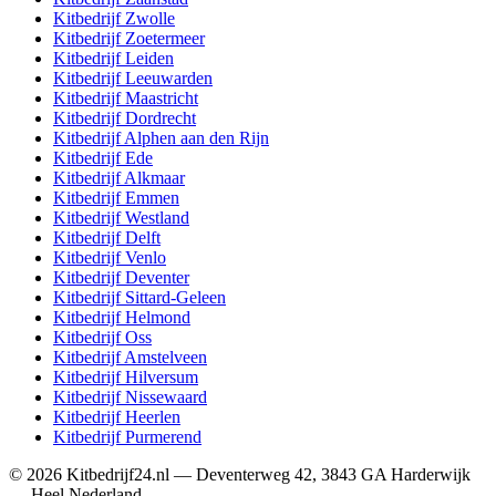
Kitbedrijf
Zwolle
Kitbedrijf
Zoetermeer
Kitbedrijf
Leiden
Kitbedrijf
Leeuwarden
Kitbedrijf
Maastricht
Kitbedrijf
Dordrecht
Kitbedrijf
Alphen aan den Rijn
Kitbedrijf
Ede
Kitbedrijf
Alkmaar
Kitbedrijf
Emmen
Kitbedrijf
Westland
Kitbedrijf
Delft
Kitbedrijf
Venlo
Kitbedrijf
Deventer
Kitbedrijf
Sittard-Geleen
Kitbedrijf
Helmond
Kitbedrijf
Oss
Kitbedrijf
Amstelveen
Kitbedrijf
Hilversum
Kitbedrijf
Nissewaard
Kitbedrijf
Heerlen
Kitbedrijf
Purmerend
©
2026
Kitbedrijf24.nl
—
Deventerweg 42
,
3843 GA
Harderwijk
—
Heel Nederland