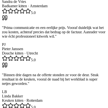
Sandra de Vries
Badkamer kitten
·
Amsterdam
5.0
"
Prima communicatie en een eerlijke prijs. Vooraf duidelijk wat het
zou kosten, achteraf precies dat bedrag op de factuur. Aanrader voor
wie écht professioneel kitwerk wil.
"
PJ
Pieter Janssen
Douche kitten
·
Utrecht
5.0
"
Binnen drie dagen na de offerte stonden ze voor de deur. Strak
resultaat in de keuken, vooral de naad bij het werkblad is super
netjes geworden.
"
LB
Linda Bakker
Keuken kitten
·
Rotterdam
5.0