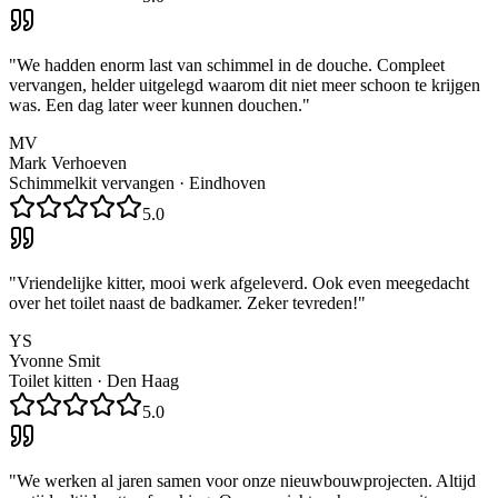
"
We hadden enorm last van schimmel in de douche. Compleet
vervangen, helder uitgelegd waarom dit niet meer schoon te krijgen
was. Een dag later weer kunnen douchen.
"
MV
Mark Verhoeven
Schimmelkit vervangen
·
Eindhoven
5.0
"
Vriendelijke kitter, mooi werk afgeleverd. Ook even meegedacht
over het toilet naast de badkamer. Zeker tevreden!
"
YS
Yvonne Smit
Toilet kitten
·
Den Haag
5.0
"
We werken al jaren samen voor onze nieuwbouwprojecten. Altijd