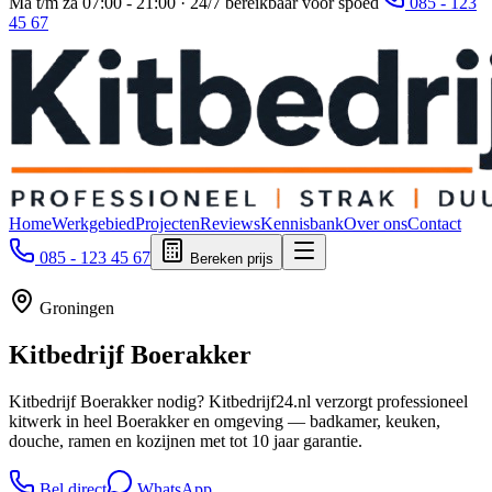
Ma t/m za 07:00 - 21:00 · 24/7 bereikbaar voor spoed
085 - 123
45 67
Home
Werkgebied
Projecten
Reviews
Kennisbank
Over ons
Contact
085 - 123 45 67
Bereken prijs
Groningen
Kitbedrijf
Boerakker
Kitbedrijf Boerakker nodig? Kitbedrijf24.nl verzorgt professioneel
kitwerk in heel Boerakker en omgeving — badkamer, keuken,
douche, ramen en kozijnen met tot 10 jaar garantie.
Bel direct
WhatsApp