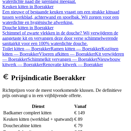
waterdichte naad die jarenlang meegaat.
Keuken kitten
in
Boerakker
Een nieuwe of bestaande keuken vraagt om een strakke kitnaad
tussen werkblad, achterwand en spoelbak. Wij zorgen voor een
waterdichte en hygiënische afwerking.
Douche kitten
in
Boerakker
Schimmel of zwarte vlekken in de douche? Wij verwijderen de
aangetaste kit en vervangen deze door verse schimmelwerende
sanitairkit voor een 100% waterdichte douche.
Toilet kitten
—
Boerakker
Ramen kitten
—
Boerakker
Kozijnen
kitten
—
Boerakker
Vloeren afkitten
—
Boerakker
Kit verwijderen
—
Boerakker
Schimmelkit vervangen
—
Boerakker
Nieuwbouw
kitwerk
—
Boerakker
Renovatie kitwerk
—
Boerakker
Prijsindicatie
Boerakker
Richtprijzen voor de meest voorkomende klussen. De definitieve
prijs ontvangt u in een vrijblijvende offerte.
Dienst
Vanaf
Badkamer compleet kitten
€ 149
Keuken kitten (werkblad + spatwand)
€ 89
Douchecabine kitten
€ 79