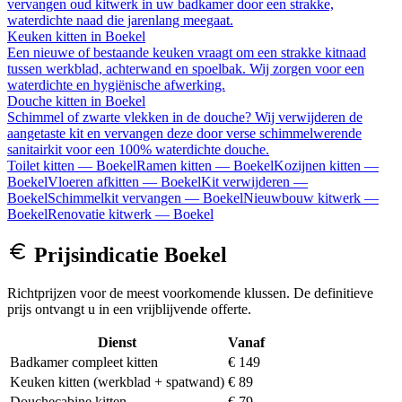
vervangen oud kitwerk in uw badkamer door een strakke,
waterdichte naad die jarenlang meegaat.
Keuken kitten
in
Boekel
Een nieuwe of bestaande keuken vraagt om een strakke kitnaad
tussen werkblad, achterwand en spoelbak. Wij zorgen voor een
waterdichte en hygiënische afwerking.
Douche kitten
in
Boekel
Schimmel of zwarte vlekken in de douche? Wij verwijderen de
aangetaste kit en vervangen deze door verse schimmelwerende
sanitairkit voor een 100% waterdichte douche.
Toilet kitten
—
Boekel
Ramen kitten
—
Boekel
Kozijnen kitten
—
Boekel
Vloeren afkitten
—
Boekel
Kit verwijderen
—
Boekel
Schimmelkit vervangen
—
Boekel
Nieuwbouw kitwerk
—
Boekel
Renovatie kitwerk
—
Boekel
Prijsindicatie
Boekel
Richtprijzen voor de meest voorkomende klussen. De definitieve
prijs ontvangt u in een vrijblijvende offerte.
Dienst
Vanaf
Badkamer compleet kitten
€ 149
Keuken kitten (werkblad + spatwand)
€ 89
Douchecabine kitten
€ 79