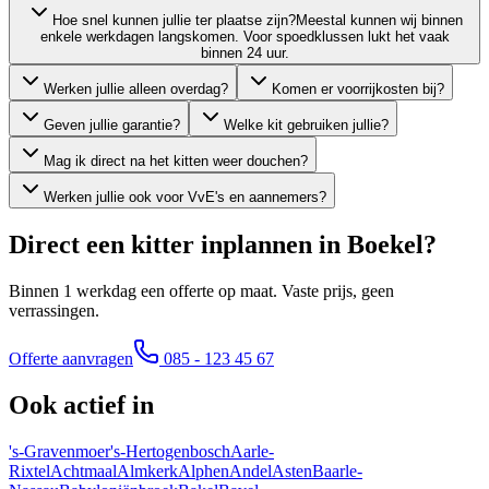
Hoe snel kunnen jullie ter plaatse zijn?
Meestal kunnen wij binnen
enkele werkdagen langskomen. Voor spoedklussen lukt het vaak
binnen 24 uur.
Werken jullie alleen overdag?
Komen er voorrijkosten bij?
Geven jullie garantie?
Welke kit gebruiken jullie?
Mag ik direct na het kitten weer douchen?
Werken jullie ook voor VvE's en aannemers?
Direct een kitter inplannen in
Boekel
?
Binnen 1 werkdag een offerte op maat. Vaste prijs, geen
verrassingen.
Offerte aanvragen
085 - 123 45 67
Ook actief in
's-Gravenmoer
's-Hertogenbosch
Aarle-
Rixtel
Achtmaal
Almkerk
Alphen
Andel
Asten
Baarle-