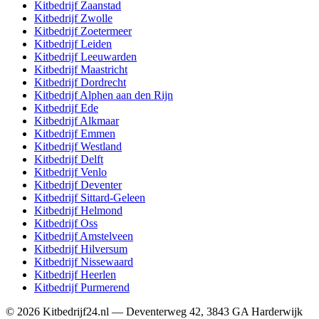
Kitbedrijf
Zaanstad
Kitbedrijf
Zwolle
Kitbedrijf
Zoetermeer
Kitbedrijf
Leiden
Kitbedrijf
Leeuwarden
Kitbedrijf
Maastricht
Kitbedrijf
Dordrecht
Kitbedrijf
Alphen aan den Rijn
Kitbedrijf
Ede
Kitbedrijf
Alkmaar
Kitbedrijf
Emmen
Kitbedrijf
Westland
Kitbedrijf
Delft
Kitbedrijf
Venlo
Kitbedrijf
Deventer
Kitbedrijf
Sittard-Geleen
Kitbedrijf
Helmond
Kitbedrijf
Oss
Kitbedrijf
Amstelveen
Kitbedrijf
Hilversum
Kitbedrijf
Nissewaard
Kitbedrijf
Heerlen
Kitbedrijf
Purmerend
©
2026
Kitbedrijf24.nl
—
Deventerweg 42
,
3843 GA
Harderwijk