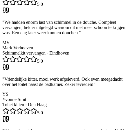
5.0
"
We hadden enorm last van schimmel in de douche. Compleet
vervangen, helder uitgelegd waarom dit niet meer schoon te krijgen
was. Een dag later weer kunnen douchen.
"
MV
Mark Verhoeven
Schimmelkit vervangen
·
Eindhoven
5.0
"
Vriendelijke kitter, mooi werk afgeleverd. Ook even meegedacht
over het toilet naast de badkamer. Zeker tevreden!
"
YS
Yvonne Smit
Toilet kitten
·
Den Haag
5.0