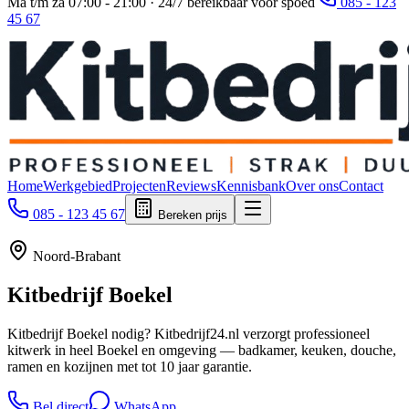
Ma t/m za 07:00 - 21:00 · 24/7 bereikbaar voor spoed
085 - 123
45 67
Home
Werkgebied
Projecten
Reviews
Kennisbank
Over ons
Contact
085 - 123 45 67
Bereken prijs
Noord-Brabant
Kitbedrijf
Boekel
Kitbedrijf Boekel nodig? Kitbedrijf24.nl verzorgt professioneel
kitwerk in heel Boekel en omgeving — badkamer, keuken, douche,
ramen en kozijnen met tot 10 jaar garantie.
Bel direct
WhatsApp