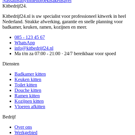
Nassau
Babyloniënbroek
Bakel
Bavel
Kitbedrijf24
.
Kitbedrijf24.nl is uw specialist voor professioneel kitwerk in heel
Nederland. Strakke afwerking, garantie en snelle planning voor
badkamer, keuken, ramen, kozijnen en meer.
085 - 123 45 67
WhatsApp
info@kitbedrijf24.nl
Ma t/m za 07:00 - 21:00 · 24/7 bereikbaar voor spoed
Diensten
Badkamer kitten
Keuken kitten
Toilet kitten
Douche kitten
Ramen kitten
Kozijnen kitten
Vloeren afkitten
Bedrijf
Over ons
Werkgebied