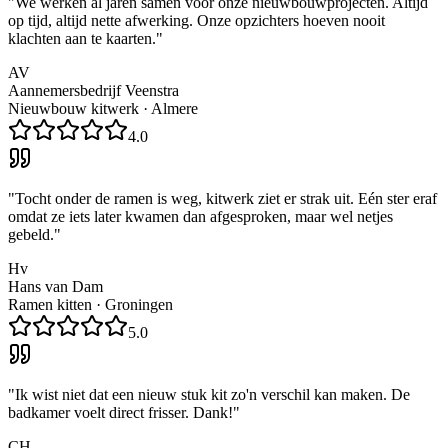
"
We werken al jaren samen voor onze nieuwbouwprojecten. Altijd
op tijd, altijd nette afwerking. Onze opzichters hoeven nooit
klachten aan te kaarten.
"
AV
Aannemersbedrijf Veenstra
Nieuwbouw kitwerk
·
Almere
4.0
"
Tocht onder de ramen is weg, kitwerk ziet er strak uit. Eén ster eraf
omdat ze iets later kwamen dan afgesproken, maar wel netjes
gebeld.
"
Hv
Hans van Dam
Ramen kitten
·
Groningen
5.0
"
Ik wist niet dat een nieuw stuk kit zo'n verschil kan maken. De
badkamer voelt direct frisser. Dank!
"
CH