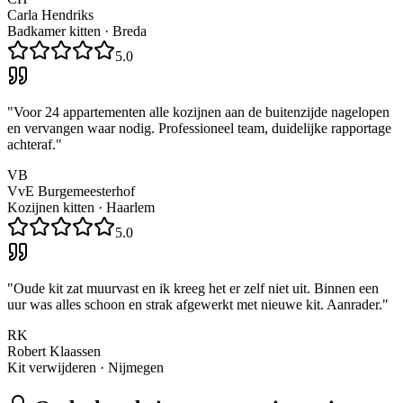
Carla Hendriks
Badkamer kitten
·
Breda
5.0
"
Voor 24 appartementen alle kozijnen aan de buitenzijde nagelopen
en vervangen waar nodig. Professioneel team, duidelijke rapportage
achteraf.
"
VB
VvE Burgemeesterhof
Kozijnen kitten
·
Haarlem
5.0
"
Oude kit zat muurvast en ik kreeg het er zelf niet uit. Binnen een
uur was alles schoon en strak afgewerkt met nieuwe kit. Aanrader.
"
RK
Robert Klaassen
Kit verwijderen
·
Nijmegen