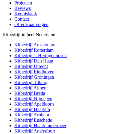
Projecten
Reviews
Kennisbank
Contact
Offerte aanvragen
Kitbedrijf in heel Nederland
Kitbedrijf
Amsterdam
Kitbedrijf
Rotterdam
Kitbedrijf
's-Hertogenbosch
Kitbedrijf
Den Haag
Kitbedrijf
Utrecht
Kitbedrijf
Eindhoven
Kitbedrijf
Groningen
Kitbedrijf
Tilburg
Kitbedrijf
Almere
Kitbedrijf
Breda
Kitbedrijf
Nijmegen
Kitbedrijf
Apeldoorn
Kitbedrijf
Haarlem
Kitbedrijf
Arnhem
Kitbedrijf
Enschede
Kitbedrijf
Haarlemmermeer
Kitbedrijf
Amersfoort