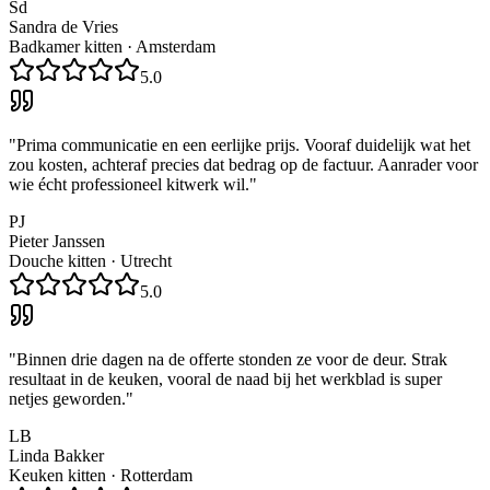
Sd
Sandra de Vries
Badkamer kitten
·
Amsterdam
5.0
"
Prima communicatie en een eerlijke prijs. Vooraf duidelijk wat het
zou kosten, achteraf precies dat bedrag op de factuur. Aanrader voor
wie écht professioneel kitwerk wil.
"
PJ
Pieter Janssen
Douche kitten
·
Utrecht
5.0
"
Binnen drie dagen na de offerte stonden ze voor de deur. Strak
resultaat in de keuken, vooral de naad bij het werkblad is super
netjes geworden.
"
LB
Linda Bakker
Keuken kitten
·
Rotterdam