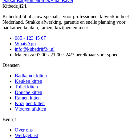
Nassau
Babyloniënbroek
Bakel
Bavel
Kitbedrijf24
.
Kitbedrijf24.nl is uw specialist voor professioneel kitwerk in heel
Nederland. Strakke afwerking, garantie en snelle planning voor
badkamer, keuken, ramen, kozijnen en meer.
085 - 123 45 67
WhatsApp
info@kitbedrijf24.nl
Ma t/m za 07:00 - 21:00 · 24/7 bereikbaar voor spoed
Diensten
Badkamer kitten
Keuken kitten
Toilet kitten
Douche kitten
Ramen kitten
Kozijnen kitten
Vloeren afkitten
Bedrijf
Over ons
Werkgebied