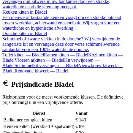
vervangen oud kitwerk in uw badkamer door een strakke,
waterdichte naad die jarenlang meegaat.
Keuken kitten
in
Bladel
Een nieuwe of bestaande keuken vraagt om een strakke kitnaad
tussen werkblad, achterwand en spoelbak. Wij zorgen voor een
waterdichte en hygiënische afwerking.
Douche kitten
in
Bladel
Schimmel of zwarte vlekken in de douche? Wij verwijderen de
aangetaste kit en vervangen deze door verse schimmelwerende
sanitairkit voor een 100% waterdichte douche.
Toilet kitten
—
Bladel
Ramen kitten
—
Bladel
Kozijnen kitten
—
Bladel
Vloeren afkitten
—
Bladel
Kit verwijderen
—
Bladel
Schimmelkit vervangen
—
Bladel
Nieuwbouw kitwerk
—
Bladel
Renovatie kitwerk
—
Bladel
Prijsindicatie
Bladel
Richtprijzen voor de meest voorkomende klussen. De definitieve
prijs ontvangt u in een vrijblijvende offerte.
Dienst
Vanaf
Badkamer compleet kitten
€ 149
Keuken kitten (werkblad + spatwand)
€ 89
Douchecabine kitten
€ 79