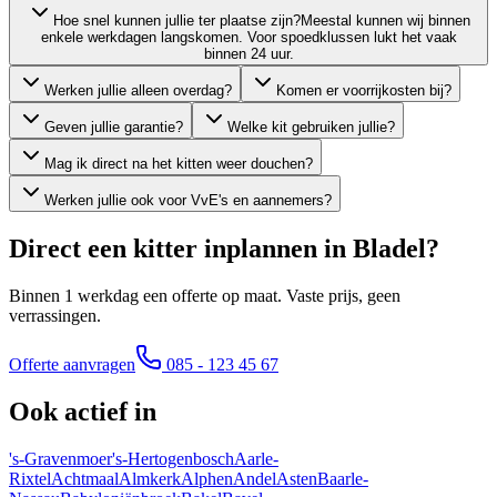
Hoe snel kunnen jullie ter plaatse zijn?
Meestal kunnen wij binnen
enkele werkdagen langskomen. Voor spoedklussen lukt het vaak
binnen 24 uur.
Werken jullie alleen overdag?
Komen er voorrijkosten bij?
Geven jullie garantie?
Welke kit gebruiken jullie?
Mag ik direct na het kitten weer douchen?
Werken jullie ook voor VvE's en aannemers?
Direct een kitter inplannen in
Bladel
?
Binnen 1 werkdag een offerte op maat. Vaste prijs, geen
verrassingen.
Offerte aanvragen
085 - 123 45 67
Ook actief in
's-Gravenmoer
's-Hertogenbosch
Aarle-
Rixtel
Achtmaal
Almkerk
Alphen
Andel
Asten
Baarle-