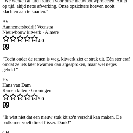
"
We werken al jaren samen voor onze nieuwbouwprojecten. Altijd
op tijd, altijd nette afwerking. Onze opzichters hoeven nooit
klachten aan te kaarten.
"
AV
Aannemersbedrijf Veenstra
Nieuwbouw kitwerk
·
Almere
4.0
"
Tocht onder de ramen is weg, kitwerk ziet er strak uit. Eén ster eraf
omdat ze iets later kwamen dan afgesproken, maar wel netjes
gebeld.
"
Hv
Hans van Dam
Ramen kitten
·
Groningen
5.0
"
Ik wist niet dat een nieuw stuk kit zo'n verschil kan maken. De
badkamer voelt direct frisser. Dank!
"
CH