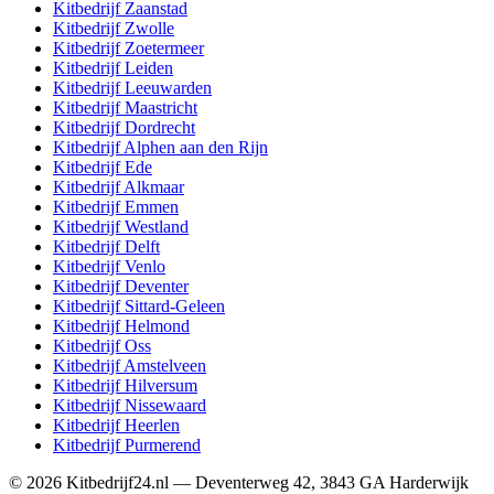
Kitbedrijf
Zaanstad
Kitbedrijf
Zwolle
Kitbedrijf
Zoetermeer
Kitbedrijf
Leiden
Kitbedrijf
Leeuwarden
Kitbedrijf
Maastricht
Kitbedrijf
Dordrecht
Kitbedrijf
Alphen aan den Rijn
Kitbedrijf
Ede
Kitbedrijf
Alkmaar
Kitbedrijf
Emmen
Kitbedrijf
Westland
Kitbedrijf
Delft
Kitbedrijf
Venlo
Kitbedrijf
Deventer
Kitbedrijf
Sittard-Geleen
Kitbedrijf
Helmond
Kitbedrijf
Oss
Kitbedrijf
Amstelveen
Kitbedrijf
Hilversum
Kitbedrijf
Nissewaard
Kitbedrijf
Heerlen
Kitbedrijf
Purmerend
©
2026
Kitbedrijf24.nl
—
Deventerweg 42
,
3843 GA
Harderwijk