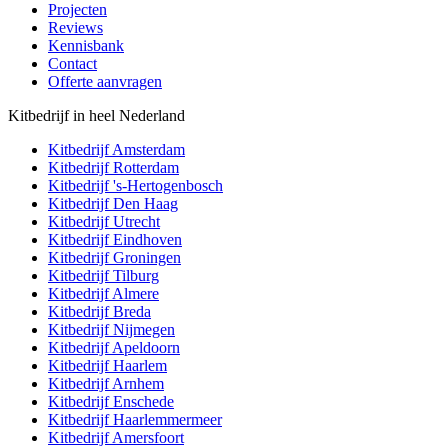
Projecten
Reviews
Kennisbank
Contact
Offerte aanvragen
Kitbedrijf in heel Nederland
Kitbedrijf
Amsterdam
Kitbedrijf
Rotterdam
Kitbedrijf
's-Hertogenbosch
Kitbedrijf
Den Haag
Kitbedrijf
Utrecht
Kitbedrijf
Eindhoven
Kitbedrijf
Groningen
Kitbedrijf
Tilburg
Kitbedrijf
Almere
Kitbedrijf
Breda
Kitbedrijf
Nijmegen
Kitbedrijf
Apeldoorn
Kitbedrijf
Haarlem
Kitbedrijf
Arnhem
Kitbedrijf
Enschede
Kitbedrijf
Haarlemmermeer
Kitbedrijf
Amersfoort