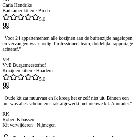
Carla Hendriks
Badkamer kitten
·
Breda
5.0
"
Voor 24 appartementen alle kozijnen aan de buitenzijde nagelopen
en vervangen waar nodig. Professioneel team, duidelijke rapportage
achteraf.
"
VB
VvE Burgemeesterhof
Kozijnen kitten
·
Haarlem
5.0
"
Oude kit zat muurvast en ik kreeg het er zelf niet uit. Binnen een
uur was alles schoon en strak afgewerkt met nieuwe kit. Aanrader.
"
RK
Robert Klaassen
Kit verwijderen
·
Nijmegen