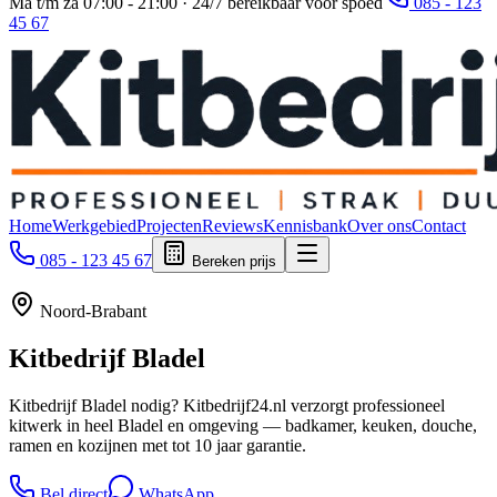
Ma t/m za 07:00 - 21:00 · 24/7 bereikbaar voor spoed
085 - 123
45 67
Home
Werkgebied
Projecten
Reviews
Kennisbank
Over ons
Contact
085 - 123 45 67
Bereken prijs
Noord-Brabant
Kitbedrijf
Bladel
Kitbedrijf Bladel nodig? Kitbedrijf24.nl verzorgt professioneel
kitwerk in heel Bladel en omgeving — badkamer, keuken, douche,
ramen en kozijnen met tot 10 jaar garantie.
Bel direct
WhatsApp