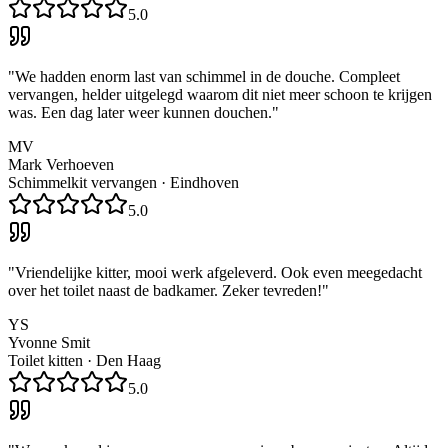
5.0
"
We hadden enorm last van schimmel in de douche. Compleet
vervangen, helder uitgelegd waarom dit niet meer schoon te krijgen
was. Een dag later weer kunnen douchen.
"
MV
Mark Verhoeven
Schimmelkit vervangen
·
Eindhoven
5.0
"
Vriendelijke kitter, mooi werk afgeleverd. Ook even meegedacht
over het toilet naast de badkamer. Zeker tevreden!
"
YS
Yvonne Smit
Toilet kitten
·
Den Haag
5.0