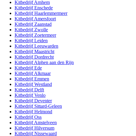
Kitbedrijf
Arnhem
Kitbedrijf
Enschede
Kitbedrijf
Haarlemmermeer
Kitbedrijf
Amersfoort
Kitbedrijf
Zaanstad
Kitbedrijf
Zwolle
Kitbedrijf
Zoetermeer
Kitbedrijf
Leiden
Kitbedrijf
Leeuwarden
Kitbedrijf
Maastricht
Kitbedrijf
Dordrecht
Kitbedrijf
Alphen aan den Rijn
Kitbedrijf
Ede
Kitbedrijf
Alkmaar
Kitbedrijf
Emmen
Kitbedrijf
Westland
Kitbedrijf
Delft
Kitbedrijf
Venlo
Kitbedrijf
Deventer
Kitbedrijf
Sittard-Geleen
Kitbedrijf
Helmond
Kitbedrijf
Oss
Kitbedrijf
Amstelveen
Kitbedrijf
Hilversum
Kitbedrijf
Nissewaard