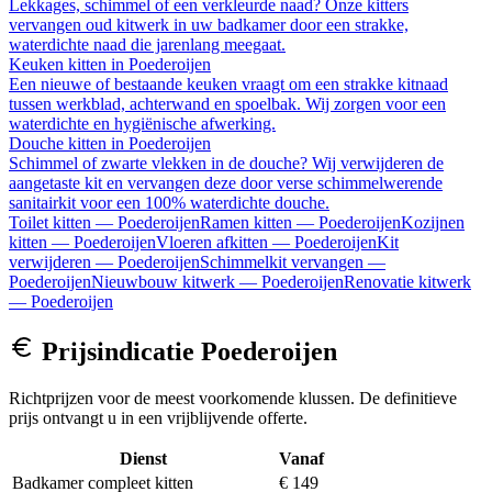
Lekkages, schimmel of een verkleurde naad? Onze kitters
vervangen oud kitwerk in uw badkamer door een strakke,
waterdichte naad die jarenlang meegaat.
Keuken kitten
in
Poederoijen
Een nieuwe of bestaande keuken vraagt om een strakke kitnaad
tussen werkblad, achterwand en spoelbak. Wij zorgen voor een
waterdichte en hygiënische afwerking.
Douche kitten
in
Poederoijen
Schimmel of zwarte vlekken in de douche? Wij verwijderen de
aangetaste kit en vervangen deze door verse schimmelwerende
sanitairkit voor een 100% waterdichte douche.
Toilet kitten
—
Poederoijen
Ramen kitten
—
Poederoijen
Kozijnen
kitten
—
Poederoijen
Vloeren afkitten
—
Poederoijen
Kit
verwijderen
—
Poederoijen
Schimmelkit vervangen
—
Poederoijen
Nieuwbouw kitwerk
—
Poederoijen
Renovatie kitwerk
—
Poederoijen
Prijsindicatie
Poederoijen
Richtprijzen voor de meest voorkomende klussen. De definitieve
prijs ontvangt u in een vrijblijvende offerte.
Dienst
Vanaf
Badkamer compleet kitten
€ 149