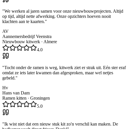
"
We werken al jaren samen voor onze nieuwbouwprojecten. Altijd
op tijd, altijd nette afwerking. Onze opzichters hoeven nooit
klachten aan te kaarten.
"
AV
Aannemersbedrijf Veenstra
Nieuwbouw kitwerk
·
Almere
4.0
"
Tocht onder de ramen is weg, kitwerk ziet er strak uit. Eén ster eraf
omdat ze iets later kwamen dan afgesproken, maar wel netjes
gebeld.
"
Hv
Hans van Dam
Ramen kitten
·
Groningen
5.0
"
Ik wist niet dat een nieuw stuk kit zo'n verschil kan maken. De