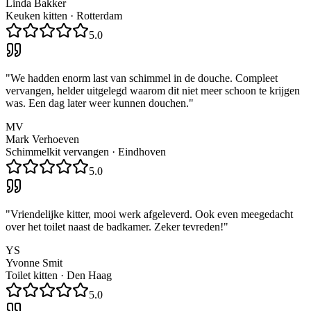
Linda Bakker
Keuken kitten
·
Rotterdam
5.0
"
We hadden enorm last van schimmel in de douche. Compleet
vervangen, helder uitgelegd waarom dit niet meer schoon te krijgen
was. Een dag later weer kunnen douchen.
"
MV
Mark Verhoeven
Schimmelkit vervangen
·
Eindhoven
5.0
"
Vriendelijke kitter, mooi werk afgeleverd. Ook even meegedacht
over het toilet naast de badkamer. Zeker tevreden!
"
YS
Yvonne Smit
Toilet kitten
·
Den Haag
5.0