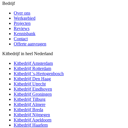
Bedrijf
Over ons
Werkgebied
Projecten
Reviews
Kennisbank
Contact
Offerte aanvragen
Kitbedrijf in heel Nederland
Kitbedrijf
Amsterdam
Kitbedrijf
Rotterdam
Kitbedrijf
's-Hertogenbosch
Kitbedrijf
Den Haag
Kitbedrijf
Utrecht
Kitbedrijf
Eindhoven
Kitbedrijf
Groningen
Kitbedrijf
Tilburg
Kitbedrijf
Almere
Kitbedrijf
Breda
Kitbedrijf
Nijmegen
Kitbedrijf
Apeldoorn
Kitbedrijf
Haarlem