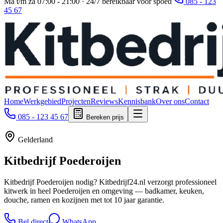
Ma t/m za 07:00 - 21:00 · 24/7 bereikbaar voor spoed
085 - 123
45 67
Home
Werkgebied
Projecten
Reviews
Kennisbank
Over ons
Contact
085 - 123 45 67
Bereken prijs
Gelderland
Kitbedrijf
Poederoijen
Kitbedrijf Poederoijen nodig? Kitbedrijf24.nl verzorgt professioneel
kitwerk in heel Poederoijen en omgeving — badkamer, keuken,
douche, ramen en kozijnen met tot 10 jaar garantie.
Bel direct
WhatsApp