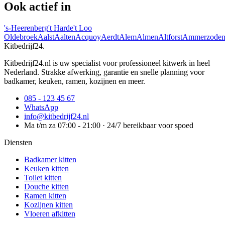
Ook actief in
's-Heerenberg
't Harde
't Loo
Oldebroek
Aalst
Aalten
Acquoy
Aerdt
Alem
Almen
Altforst
Ammerzode
Kitbedrijf24
.
Kitbedrijf24.nl is uw specialist voor professioneel kitwerk in heel
Nederland. Strakke afwerking, garantie en snelle planning voor
badkamer, keuken, ramen, kozijnen en meer.
085 - 123 45 67
WhatsApp
info@kitbedrijf24.nl
Ma t/m za 07:00 - 21:00 · 24/7 bereikbaar voor spoed
Diensten
Badkamer kitten
Keuken kitten
Toilet kitten
Douche kitten
Ramen kitten
Kozijnen kitten
Vloeren afkitten