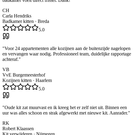
badkamer voelt direct frisser. Dank!
"
CH
Carla Hendriks
Badkamer kitten
·
Breda
5.0
"
Voor 24 appartementen alle kozijnen aan de buitenzijde nagelopen
en vervangen waar nodig. Professioneel team, duidelijke rapportage
achteraf.
"
VB
VvE Burgemeesterhof
Kozijnen kitten
·
Haarlem
5.0
"
Oude kit zat muurvast en ik kreeg het er zelf niet uit. Binnen een
uur was alles schoon en strak afgewerkt met nieuwe kit. Aanrader.
"
RK
Robert Klaassen
Kit verwijderen
·
Nijmegen