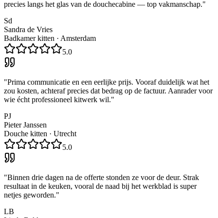
precies langs het glas van de douchecabine — top vakmanschap.
"
Sd
Sandra de Vries
Badkamer kitten
·
Amsterdam
5.0
"
Prima communicatie en een eerlijke prijs. Vooraf duidelijk wat het
zou kosten, achteraf precies dat bedrag op de factuur. Aanrader voor
wie écht professioneel kitwerk wil.
"
PJ
Pieter Janssen
Douche kitten
·
Utrecht
5.0
"
Binnen drie dagen na de offerte stonden ze voor de deur. Strak
resultaat in de keuken, vooral de naad bij het werkblad is super
netjes geworden.
"
LB