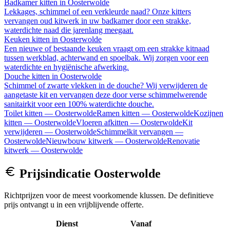
Badkamer kitten
in
Oosterwolde
Lekkages, schimmel of een verkleurde naad? Onze kitters
vervangen oud kitwerk in uw badkamer door een strakke,
waterdichte naad die jarenlang meegaat.
Keuken kitten
in
Oosterwolde
Een nieuwe of bestaande keuken vraagt om een strakke kitnaad
tussen werkblad, achterwand en spoelbak. Wij zorgen voor een
waterdichte en hygiënische afwerking.
Douche kitten
in
Oosterwolde
Schimmel of zwarte vlekken in de douche? Wij verwijderen de
aangetaste kit en vervangen deze door verse schimmelwerende
sanitairkit voor een 100% waterdichte douche.
Toilet kitten
—
Oosterwolde
Ramen kitten
—
Oosterwolde
Kozijnen
kitten
—
Oosterwolde
Vloeren afkitten
—
Oosterwolde
Kit
verwijderen
—
Oosterwolde
Schimmelkit vervangen
—
Oosterwolde
Nieuwbouw kitwerk
—
Oosterwolde
Renovatie
kitwerk
—
Oosterwolde
Prijsindicatie
Oosterwolde
Richtprijzen voor de meest voorkomende klussen. De definitieve
prijs ontvangt u in een vrijblijvende offerte.
Dienst
Vanaf