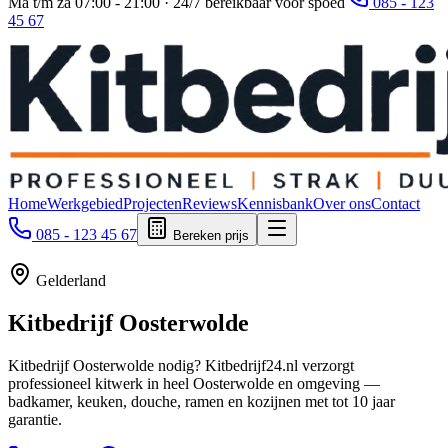
Ma t/m za 07:00 - 21:00 · 24/7 bereikbaar voor spoed
085 - 123
45 67
Home
Werkgebied
Projecten
Reviews
Kennisbank
Over ons
Contact
085 - 123 45 67
Bereken prijs
Gelderland
Kitbedrijf
Oosterwolde
Kitbedrijf Oosterwolde nodig? Kitbedrijf24.nl verzorgt
professioneel kitwerk in heel Oosterwolde en omgeving —
badkamer, keuken, douche, ramen en kozijnen met tot 10 jaar
garantie.