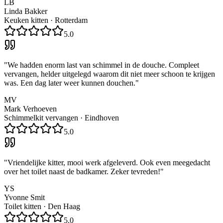
LB
Linda Bakker
Keuken kitten
·
Rotterdam
5.0
"
We hadden enorm last van schimmel in de douche. Compleet
vervangen, helder uitgelegd waarom dit niet meer schoon te krijgen
was. Een dag later weer kunnen douchen.
"
MV
Mark Verhoeven
Schimmelkit vervangen
·
Eindhoven
5.0
"
Vriendelijke kitter, mooi werk afgeleverd. Ook even meegedacht
over het toilet naast de badkamer. Zeker tevreden!
"
YS
Yvonne Smit
Toilet kitten
·
Den Haag
5.0