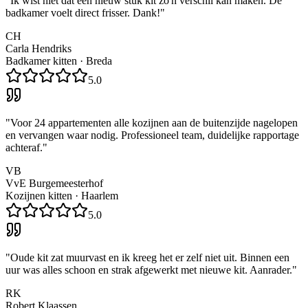
"
Ik wist niet dat een nieuw stuk kit zo'n verschil kan maken. De
badkamer voelt direct frisser. Dank!
"
CH
Carla Hendriks
Badkamer kitten
·
Breda
5.0
"
Voor 24 appartementen alle kozijnen aan de buitenzijde nagelopen
en vervangen waar nodig. Professioneel team, duidelijke rapportage
achteraf.
"
VB
VvE Burgemeesterhof
Kozijnen kitten
·
Haarlem
5.0
"
Oude kit zat muurvast en ik kreeg het er zelf niet uit. Binnen een
uur was alles schoon en strak afgewerkt met nieuwe kit. Aanrader.
"
RK
Robert Klaassen