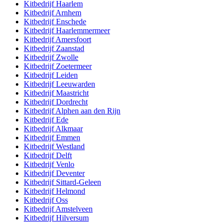
Kitbedrijf
Haarlem
Kitbedrijf
Arnhem
Kitbedrijf
Enschede
Kitbedrijf
Haarlemmermeer
Kitbedrijf
Amersfoort
Kitbedrijf
Zaanstad
Kitbedrijf
Zwolle
Kitbedrijf
Zoetermeer
Kitbedrijf
Leiden
Kitbedrijf
Leeuwarden
Kitbedrijf
Maastricht
Kitbedrijf
Dordrecht
Kitbedrijf
Alphen aan den Rijn
Kitbedrijf
Ede
Kitbedrijf
Alkmaar
Kitbedrijf
Emmen
Kitbedrijf
Westland
Kitbedrijf
Delft
Kitbedrijf
Venlo
Kitbedrijf
Deventer
Kitbedrijf
Sittard-Geleen
Kitbedrijf
Helmond
Kitbedrijf
Oss
Kitbedrijf
Amstelveen
Kitbedrijf
Hilversum