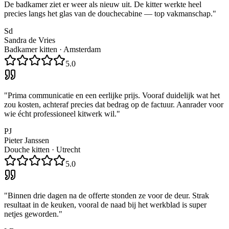
De badkamer ziet er weer als nieuw uit. De kitter werkte heel
precies langs het glas van de douchecabine — top vakmanschap.
"
Sd
Sandra de Vries
Badkamer kitten
·
Amsterdam
5.0
"
Prima communicatie en een eerlijke prijs. Vooraf duidelijk wat het
zou kosten, achteraf precies dat bedrag op de factuur. Aanrader voor
wie écht professioneel kitwerk wil.
"
PJ
Pieter Janssen
Douche kitten
·
Utrecht
5.0
"
Binnen drie dagen na de offerte stonden ze voor de deur. Strak
resultaat in de keuken, vooral de naad bij het werkblad is super
netjes geworden.
"