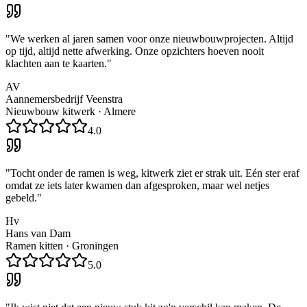
"
We werken al jaren samen voor onze nieuwbouwprojecten. Altijd
op tijd, altijd nette afwerking. Onze opzichters hoeven nooit
klachten aan te kaarten.
"
AV
Aannemersbedrijf Veenstra
Nieuwbouw kitwerk
·
Almere
4.0
"
Tocht onder de ramen is weg, kitwerk ziet er strak uit. Eén ster eraf
omdat ze iets later kwamen dan afgesproken, maar wel netjes
gebeld.
"
Hv
Hans van Dam
Ramen kitten
·
Groningen
5.0