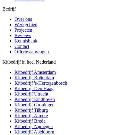
Bedrijf
Over ons
Werkgebied
Projecten
Reviews
Kennisbank
Contact
Offerte aanvragen
Kitbedrijf in heel Nederland
Kitbedrijf
Amsterdam
Kitbedrijf
Rotterdam
Kitbedrijf
's-Hertogenbosch
Kitbedrijf
Den Haag
Kitbedrijf
Utrecht
Kitbedrijf
Eindhoven
Kitbedrijf
Groningen
Kitbedrijf
Tilburg
Kitbedrijf
Almere
Kitbedrijf
Breda
Kitbedrijf
Nijmegen
Kitbedrijf
Apeldoorn