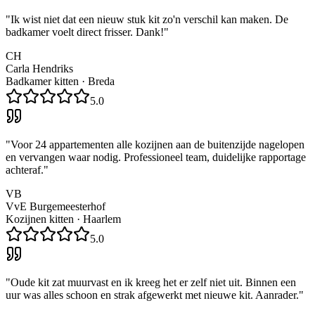
"
Ik wist niet dat een nieuw stuk kit zo'n verschil kan maken. De
badkamer voelt direct frisser. Dank!
"
CH
Carla Hendriks
Badkamer kitten
·
Breda
5.0
"
Voor 24 appartementen alle kozijnen aan de buitenzijde nagelopen
en vervangen waar nodig. Professioneel team, duidelijke rapportage
achteraf.
"
VB
VvE Burgemeesterhof
Kozijnen kitten
·
Haarlem
5.0
"
Oude kit zat muurvast en ik kreeg het er zelf niet uit. Binnen een
uur was alles schoon en strak afgewerkt met nieuwe kit. Aanrader.
"