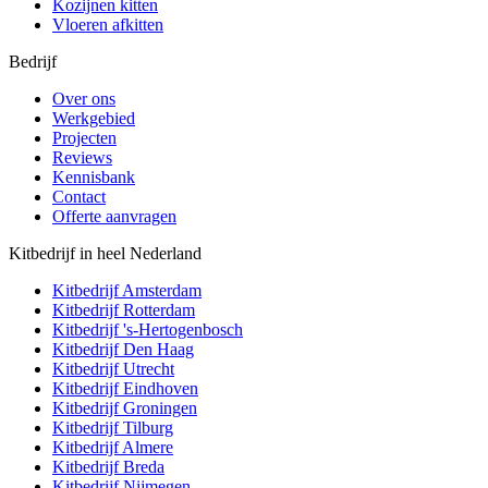
Kozijnen kitten
Vloeren afkitten
Bedrijf
Over ons
Werkgebied
Projecten
Reviews
Kennisbank
Contact
Offerte aanvragen
Kitbedrijf in heel Nederland
Kitbedrijf
Amsterdam
Kitbedrijf
Rotterdam
Kitbedrijf
's-Hertogenbosch
Kitbedrijf
Den Haag
Kitbedrijf
Utrecht
Kitbedrijf
Eindhoven
Kitbedrijf
Groningen
Kitbedrijf
Tilburg
Kitbedrijf
Almere
Kitbedrijf
Breda
Kitbedrijf
Nijmegen