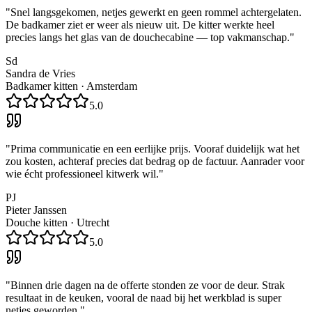
"
Snel langsgekomen, netjes gewerkt en geen rommel achtergelaten.
De badkamer ziet er weer als nieuw uit. De kitter werkte heel
precies langs het glas van de douchecabine — top vakmanschap.
"
Sd
Sandra de Vries
Badkamer kitten
·
Amsterdam
5.0
"
Prima communicatie en een eerlijke prijs. Vooraf duidelijk wat het
zou kosten, achteraf precies dat bedrag op de factuur. Aanrader voor
wie écht professioneel kitwerk wil.
"
PJ
Pieter Janssen
Douche kitten
·
Utrecht
5.0
"
Binnen drie dagen na de offerte stonden ze voor de deur. Strak
resultaat in de keuken, vooral de naad bij het werkblad is super
netjes geworden.
"