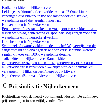
Badkamer kitten
in
Nijkerkerveen
Lekkages, schimmel of een verkleurde naad? Onze kitters
vervangen oud kitwerk in uw badkamer door een strakke,
waterdichte naad die jarenlang meegaat.
Keuken kitten
in
Nijkerkerveen
Een nieuwe of bestaande keuken vraagt om een strakke kitnaad
tussen werkblad, achterwand en spoelbak. Wij zorgen voor een
waterdichte en hygiënische afwerking.
Douche kitten
in
Nijkerkerveen
Schimmel of zwarte vlekken in de douche? Wij verwijderen de
aangetaste kit en vervangen deze door verse schimmelwerende
sanitairkit voor een 100% waterdichte douche.
Toilet kitten
—
Nijkerkerveen
Ramen kitten
—
Nijkerkerveen
Kozijnen kitten
—
Nijkerkerveen
Vloeren afkitten
—
Nijkerkerveen
Kit verwijderen
—
Nijkerkerveen
Schimmelkit
vervangen
—
Nijkerkerveen
Nieuwbouw kitwerk
—
Nijkerkerveen
Renovatie kitwerk
—
Nijkerkerveen
Prijsindicatie
Nijkerkerveen
Richtprijzen voor de meest voorkomende klussen. De definitieve
prijs ontvangt u in een vrijblijvende offerte.