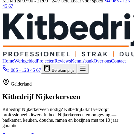
Ma t/m za 07:00 - 21:00 · 24/7 bereikbaar voor spoed
085 - 123
45 67
Home
Werkgebied
Projecten
Reviews
Kennisbank
Over ons
Contact
085 - 123 45 67
Bereken prijs
Gelderland
Kitbedrijf
Nijkerkerveen
Kitbedrijf Nijkerkerveen nodig? Kitbedrijf24.nl verzorgt
professioneel kitwerk in heel Nijkerkerveen en omgeving —
badkamer, keuken, douche, ramen en kozijnen met tot 10 jaar
garantie.