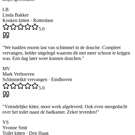
LB
Linda Bakker
Keuken kitten
·
Rotterdam
5.0
"
We hadden enorm last van schimmel in de douche. Compleet
vervangen, helder uitgelegd waarom dit niet meer schoon te krijgen
was. Een dag later weer kunnen douchen.
"
MV
Mark Verhoeven
Schimmelkit vervangen
·
Eindhoven
5.0
"
Vriendelijke kitter, mooi werk afgeleverd. Ook even meegedacht
over het toilet naast de badkamer. Zeker tevreden!
"
YS
Yvonne Smit
Toilet kitten
·
Den Haag