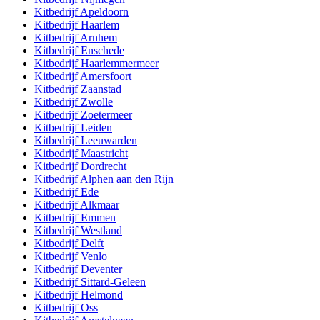
Kitbedrijf
Apeldoorn
Kitbedrijf
Haarlem
Kitbedrijf
Arnhem
Kitbedrijf
Enschede
Kitbedrijf
Haarlemmermeer
Kitbedrijf
Amersfoort
Kitbedrijf
Zaanstad
Kitbedrijf
Zwolle
Kitbedrijf
Zoetermeer
Kitbedrijf
Leiden
Kitbedrijf
Leeuwarden
Kitbedrijf
Maastricht
Kitbedrijf
Dordrecht
Kitbedrijf
Alphen aan den Rijn
Kitbedrijf
Ede
Kitbedrijf
Alkmaar
Kitbedrijf
Emmen
Kitbedrijf
Westland
Kitbedrijf
Delft
Kitbedrijf
Venlo
Kitbedrijf
Deventer
Kitbedrijf
Sittard-Geleen
Kitbedrijf
Helmond
Kitbedrijf
Oss