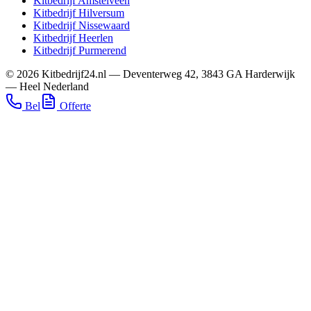
Kitbedrijf
Amstelveen
Kitbedrijf
Hilversum
Kitbedrijf
Nissewaard
Kitbedrijf
Heerlen
Kitbedrijf
Purmerend
©
2026
Kitbedrijf24.nl
—
Deventerweg 42
,
3843 GA
Harderwijk
—
Heel Nederland
Bel
Offerte