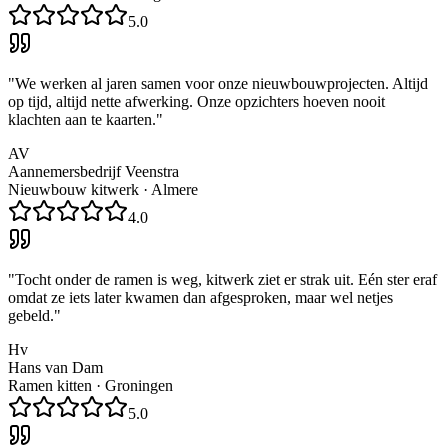
5.0
"
We werken al jaren samen voor onze nieuwbouwprojecten. Altijd
op tijd, altijd nette afwerking. Onze opzichters hoeven nooit
klachten aan te kaarten.
"
AV
Aannemersbedrijf Veenstra
Nieuwbouw kitwerk
·
Almere
4.0
"
Tocht onder de ramen is weg, kitwerk ziet er strak uit. Eén ster eraf
omdat ze iets later kwamen dan afgesproken, maar wel netjes
gebeld.
"
Hv
Hans van Dam
Ramen kitten
·
Groningen
5.0