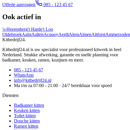
Offerte aanvragen
085 - 123 45 67
Ook actief in
's-Heerenberg
't Harde
't Loo
Oldebroek
Aalst
Aalten
Acquoy
Aerdt
Alem
Almen
Altforst
Ammerzode
Kitbedrijf24
.
Kitbedrijf24.nl is uw specialist voor professioneel kitwerk in heel
Nederland. Strakke afwerking, garantie en snelle planning voor
badkamer, keuken, ramen, kozijnen en meer.
085 - 123 45 67
WhatsApp
info@kitbedrijf24.nl
Ma t/m za 07:00 - 21:00 · 24/7 bereikbaar voor spoed
Diensten
Badkamer kitten
Keuken kitten
Toilet kitten
Douche kitten
Ramen kitten