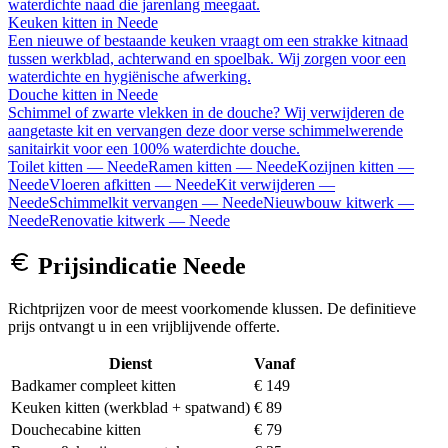
waterdichte naad die jarenlang meegaat.
Keuken kitten
in
Neede
Een nieuwe of bestaande keuken vraagt om een strakke kitnaad
tussen werkblad, achterwand en spoelbak. Wij zorgen voor een
waterdichte en hygiënische afwerking.
Douche kitten
in
Neede
Schimmel of zwarte vlekken in de douche? Wij verwijderen de
aangetaste kit en vervangen deze door verse schimmelwerende
sanitairkit voor een 100% waterdichte douche.
Toilet kitten
—
Neede
Ramen kitten
—
Neede
Kozijnen kitten
—
Neede
Vloeren afkitten
—
Neede
Kit verwijderen
—
Neede
Schimmelkit vervangen
—
Neede
Nieuwbouw kitwerk
—
Neede
Renovatie kitwerk
—
Neede
Prijsindicatie
Neede
Richtprijzen voor de meest voorkomende klussen. De definitieve
prijs ontvangt u in een vrijblijvende offerte.
Dienst
Vanaf
Badkamer compleet kitten
€ 149
Keuken kitten (werkblad + spatwand)
€ 89
Douchecabine kitten
€ 79