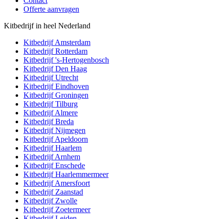
Contact
Offerte aanvragen
Kitbedrijf in heel Nederland
Kitbedrijf
Amsterdam
Kitbedrijf
Rotterdam
Kitbedrijf
's-Hertogenbosch
Kitbedrijf
Den Haag
Kitbedrijf
Utrecht
Kitbedrijf
Eindhoven
Kitbedrijf
Groningen
Kitbedrijf
Tilburg
Kitbedrijf
Almere
Kitbedrijf
Breda
Kitbedrijf
Nijmegen
Kitbedrijf
Apeldoorn
Kitbedrijf
Haarlem
Kitbedrijf
Arnhem
Kitbedrijf
Enschede
Kitbedrijf
Haarlemmermeer
Kitbedrijf
Amersfoort
Kitbedrijf
Zaanstad
Kitbedrijf
Zwolle
Kitbedrijf
Zoetermeer
Kitbedrijf
Leiden