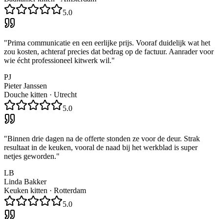
5.0
"
Prima communicatie en een eerlijke prijs. Vooraf duidelijk wat het
zou kosten, achteraf precies dat bedrag op de factuur. Aanrader voor
wie écht professioneel kitwerk wil.
"
PJ
Pieter Janssen
Douche kitten
·
Utrecht
5.0
"
Binnen drie dagen na de offerte stonden ze voor de deur. Strak
resultaat in de keuken, vooral de naad bij het werkblad is super
netjes geworden.
"
LB
Linda Bakker
Keuken kitten
·
Rotterdam
5.0