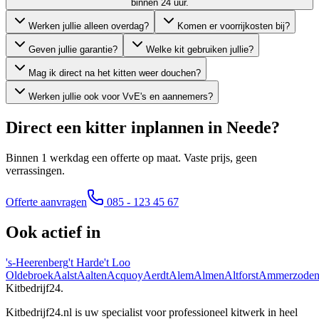
binnen 24 uur.
Werken jullie alleen overdag?
Komen er voorrijkosten bij?
Geven jullie garantie?
Welke kit gebruiken jullie?
Mag ik direct na het kitten weer douchen?
Werken jullie ook voor VvE's en aannemers?
Direct een kitter inplannen in
Neede
?
Binnen 1 werkdag een offerte op maat. Vaste prijs, geen
verrassingen.
Offerte aanvragen
085 - 123 45 67
Ook actief in
's-Heerenberg
't Harde
't Loo
Oldebroek
Aalst
Aalten
Acquoy
Aerdt
Alem
Almen
Altforst
Ammerzode
Kitbedrijf24
.
Kitbedrijf24.nl is uw specialist voor professioneel kitwerk in heel