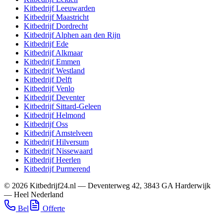
Kitbedrijf
Leeuwarden
Kitbedrijf
Maastricht
Kitbedrijf
Dordrecht
Kitbedrijf
Alphen aan den Rijn
Kitbedrijf
Ede
Kitbedrijf
Alkmaar
Kitbedrijf
Emmen
Kitbedrijf
Westland
Kitbedrijf
Delft
Kitbedrijf
Venlo
Kitbedrijf
Deventer
Kitbedrijf
Sittard-Geleen
Kitbedrijf
Helmond
Kitbedrijf
Oss
Kitbedrijf
Amstelveen
Kitbedrijf
Hilversum
Kitbedrijf
Nissewaard
Kitbedrijf
Heerlen
Kitbedrijf
Purmerend
©
2026
Kitbedrijf24.nl
—
Deventerweg 42
,
3843 GA
Harderwijk
—
Heel Nederland
Bel
Offerte