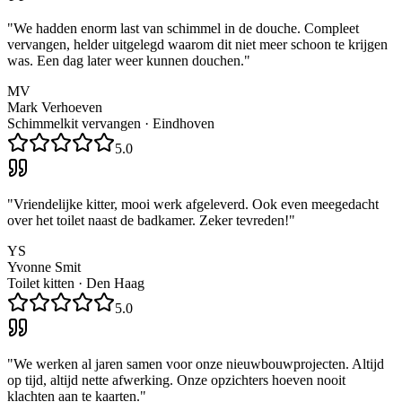
"
We hadden enorm last van schimmel in de douche. Compleet
vervangen, helder uitgelegd waarom dit niet meer schoon te krijgen
was. Een dag later weer kunnen douchen.
"
MV
Mark Verhoeven
Schimmelkit vervangen
·
Eindhoven
5.0
"
Vriendelijke kitter, mooi werk afgeleverd. Ook even meegedacht
over het toilet naast de badkamer. Zeker tevreden!
"
YS
Yvonne Smit
Toilet kitten
·
Den Haag
5.0
"
We werken al jaren samen voor onze nieuwbouwprojecten. Altijd
op tijd, altijd nette afwerking. Onze opzichters hoeven nooit
klachten aan te kaarten.
"