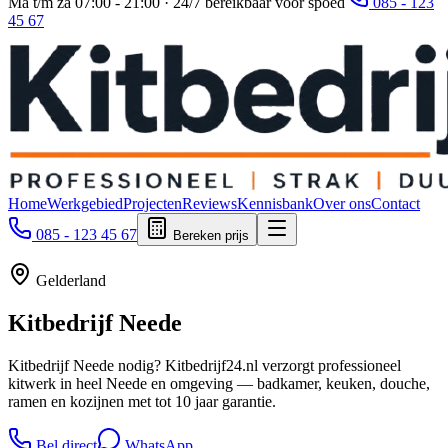
Ma t/m za 07:00 - 21:00 · 24/7 bereikbaar voor spoed
085 - 123
45 67
Home
Werkgebied
Projecten
Reviews
Kennisbank
Over ons
Contact
085 - 123 45 67
Bereken prijs
Gelderland
Kitbedrijf
Neede
Kitbedrijf Neede nodig? Kitbedrijf24.nl verzorgt professioneel
kitwerk in heel Neede en omgeving — badkamer, keuken, douche,
ramen en kozijnen met tot 10 jaar garantie.
Bel direct
WhatsApp