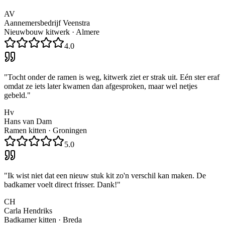
AV
Aannemersbedrijf Veenstra
Nieuwbouw kitwerk
·
Almere
4.0
"
Tocht onder de ramen is weg, kitwerk ziet er strak uit. Eén ster eraf
omdat ze iets later kwamen dan afgesproken, maar wel netjes
gebeld.
"
Hv
Hans van Dam
Ramen kitten
·
Groningen
5.0
"
Ik wist niet dat een nieuw stuk kit zo'n verschil kan maken. De
badkamer voelt direct frisser. Dank!
"
CH
Carla Hendriks
Badkamer kitten
·
Breda