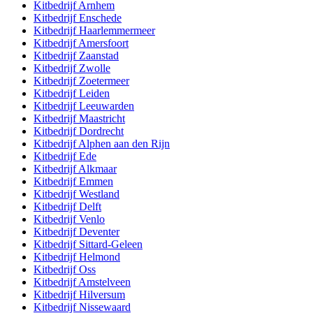
Kitbedrijf
Arnhem
Kitbedrijf
Enschede
Kitbedrijf
Haarlemmermeer
Kitbedrijf
Amersfoort
Kitbedrijf
Zaanstad
Kitbedrijf
Zwolle
Kitbedrijf
Zoetermeer
Kitbedrijf
Leiden
Kitbedrijf
Leeuwarden
Kitbedrijf
Maastricht
Kitbedrijf
Dordrecht
Kitbedrijf
Alphen aan den Rijn
Kitbedrijf
Ede
Kitbedrijf
Alkmaar
Kitbedrijf
Emmen
Kitbedrijf
Westland
Kitbedrijf
Delft
Kitbedrijf
Venlo
Kitbedrijf
Deventer
Kitbedrijf
Sittard-Geleen
Kitbedrijf
Helmond
Kitbedrijf
Oss
Kitbedrijf
Amstelveen
Kitbedrijf
Hilversum
Kitbedrijf
Nissewaard