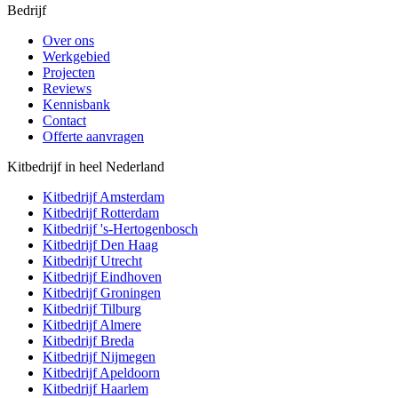
Bedrijf
Over ons
Werkgebied
Projecten
Reviews
Kennisbank
Contact
Offerte aanvragen
Kitbedrijf in heel Nederland
Kitbedrijf
Amsterdam
Kitbedrijf
Rotterdam
Kitbedrijf
's-Hertogenbosch
Kitbedrijf
Den Haag
Kitbedrijf
Utrecht
Kitbedrijf
Eindhoven
Kitbedrijf
Groningen
Kitbedrijf
Tilburg
Kitbedrijf
Almere
Kitbedrijf
Breda
Kitbedrijf
Nijmegen
Kitbedrijf
Apeldoorn
Kitbedrijf
Haarlem