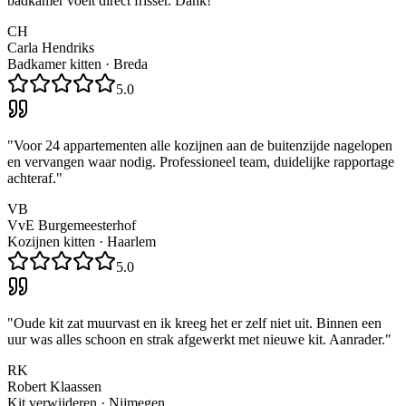
badkamer voelt direct frisser. Dank!
"
CH
Carla Hendriks
Badkamer kitten
·
Breda
5.0
"
Voor 24 appartementen alle kozijnen aan de buitenzijde nagelopen
en vervangen waar nodig. Professioneel team, duidelijke rapportage
achteraf.
"
VB
VvE Burgemeesterhof
Kozijnen kitten
·
Haarlem
5.0
"
Oude kit zat muurvast en ik kreeg het er zelf niet uit. Binnen een
uur was alles schoon en strak afgewerkt met nieuwe kit. Aanrader.
"
RK
Robert Klaassen
Kit verwijderen
·
Nijmegen