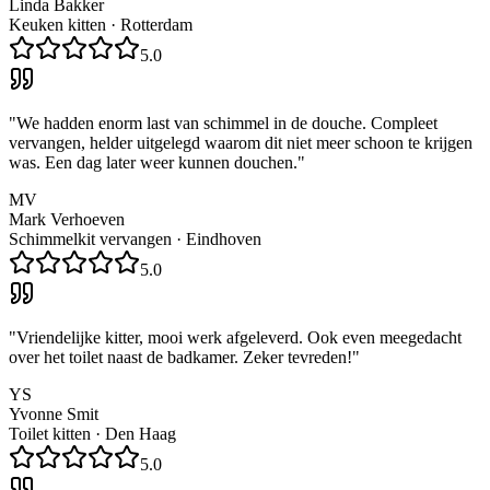
Linda Bakker
Keuken kitten
·
Rotterdam
5.0
"
We hadden enorm last van schimmel in de douche. Compleet
vervangen, helder uitgelegd waarom dit niet meer schoon te krijgen
was. Een dag later weer kunnen douchen.
"
MV
Mark Verhoeven
Schimmelkit vervangen
·
Eindhoven
5.0
"
Vriendelijke kitter, mooi werk afgeleverd. Ook even meegedacht
over het toilet naast de badkamer. Zeker tevreden!
"
YS
Yvonne Smit
Toilet kitten
·
Den Haag
5.0