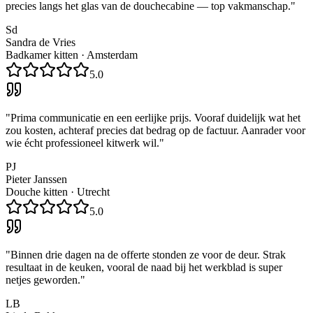
precies langs het glas van de douchecabine — top vakmanschap.
"
Sd
Sandra de Vries
Badkamer kitten
·
Amsterdam
5.0
"
Prima communicatie en een eerlijke prijs. Vooraf duidelijk wat het
zou kosten, achteraf precies dat bedrag op de factuur. Aanrader voor
wie écht professioneel kitwerk wil.
"
PJ
Pieter Janssen
Douche kitten
·
Utrecht
5.0
"
Binnen drie dagen na de offerte stonden ze voor de deur. Strak
resultaat in de keuken, vooral de naad bij het werkblad is super
netjes geworden.
"
LB