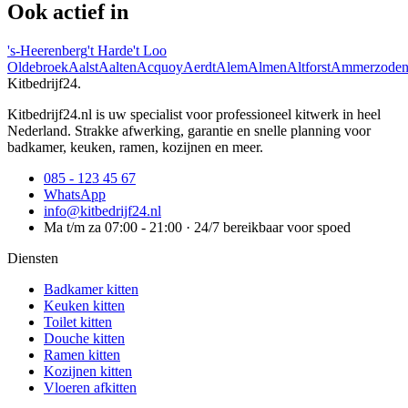
Ook actief in
's-Heerenberg
't Harde
't Loo
Oldebroek
Aalst
Aalten
Acquoy
Aerdt
Alem
Almen
Altforst
Ammerzode
Kitbedrijf24
.
Kitbedrijf24.nl is uw specialist voor professioneel kitwerk in heel
Nederland. Strakke afwerking, garantie en snelle planning voor
badkamer, keuken, ramen, kozijnen en meer.
085 - 123 45 67
WhatsApp
info@kitbedrijf24.nl
Ma t/m za 07:00 - 21:00 · 24/7 bereikbaar voor spoed
Diensten
Badkamer kitten
Keuken kitten
Toilet kitten
Douche kitten
Ramen kitten
Kozijnen kitten
Vloeren afkitten