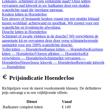
Lekkages, schimmel of een verkleurde naad? Onze kitters
vervangen oud kitwerk in uw badkamer door een strakke,
waterdichte naad die jarenlang meegaat.
Keuken kitten
in
Hoenderloo
Een nieuwe of bestaande keuken vraagt om een strakke kitnaad
tussen werkblad, achterwand en spoelbak. Wij zorgen voor een
waterdichte en hygiënische afwerking.
Douche kitten
in
Hoenderloo
Schimmel of zwarte vlekken in de douche? Wij verwijderen de
aangetaste kit en vervangen deze door verse schimmelwerende
sanitairkit voor een 100% waterdichte douche.
Toilet kitten
—
Hoenderloo
Ramen kitten
—
Hoenderloo
Kozijnen
kitten
—
Hoenderloo
Vloeren afkitten
—
Hoenderloo
Kit
verwijderen
—
Hoenderloo
Schimmelkit vervangen
—
Hoenderloo
Nieuwbouw kitwerk
—
Hoenderloo
Renovatie kitwerk
—
Hoenderloo
Prijsindicatie
Hoenderloo
Richtprijzen voor de meest voorkomende klussen. De definitieve
prijs ontvangt u in een vrijblijvende offerte.
Dienst
Vanaf
Badkamer compleet kitten
€ 149