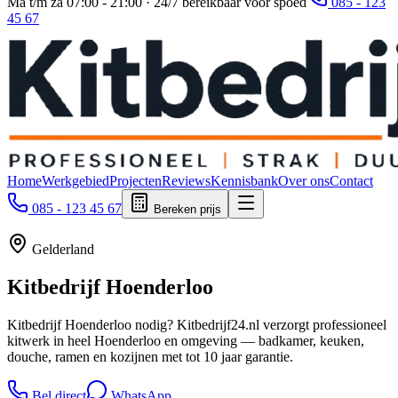
Ma t/m za 07:00 - 21:00 · 24/7 bereikbaar voor spoed
085 - 123
45 67
Home
Werkgebied
Projecten
Reviews
Kennisbank
Over ons
Contact
085 - 123 45 67
Bereken prijs
Gelderland
Kitbedrijf
Hoenderloo
Kitbedrijf Hoenderloo nodig? Kitbedrijf24.nl verzorgt professioneel
kitwerk in heel Hoenderloo en omgeving — badkamer, keuken,
douche, ramen en kozijnen met tot 10 jaar garantie.
Bel direct
WhatsApp