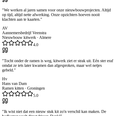
"
We werken al jaren samen voor onze nieuwbouwprojecten. Altijd
op tijd, altijd nette afwerking. Onze opzichters hoeven nooit
klachten aan te kaarten.
"
AV
Aannemersbedrijf Veenstra
Nieuwbouw kitwerk
·
Almere
4.0
"
Tocht onder de ramen is weg, kitwerk ziet er strak uit. Eén ster eraf
omdat ze iets later kwamen dan afgesproken, maar wel netjes
gebeld.
"
Hv
Hans van Dam
Ramen kitten
·
Groningen
5.0
"
Ik wist niet dat een nieuw stuk kit zo'n verschil kan maken. De