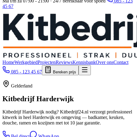
Ma t/m za 07:00 - 21:00 · 24/7 bereikbaar voor spoed
085 - 123
45 67
Home
Werkgebied
Projecten
Reviews
Kennisbank
Over ons
Contact
085 - 123 45 67
Bereken prijs
Gelderland
Kitbedrijf
Harderwijk
Kitbedrijf Harderwijk nodig? Kitbedrijf24.nl verzorgt professioneel
kitwerk in heel Harderwijk en omgeving — badkamer, keuken,
douche, ramen en kozijnen met tot 10 jaar garantie.
Bel direct
WhatsApp