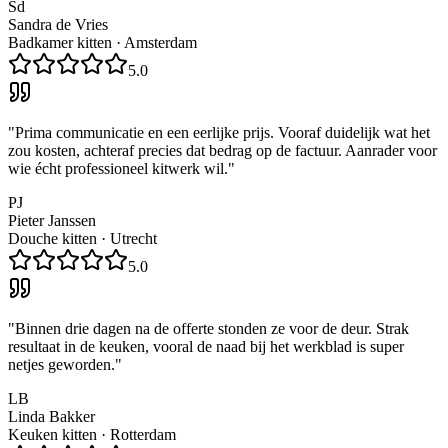
Sd
Sandra de Vries
Badkamer kitten
·
Amsterdam
5.0
"
Prima communicatie en een eerlijke prijs. Vooraf duidelijk wat het
zou kosten, achteraf precies dat bedrag op de factuur. Aanrader voor
wie écht professioneel kitwerk wil.
"
PJ
Pieter Janssen
Douche kitten
·
Utrecht
5.0
"
Binnen drie dagen na de offerte stonden ze voor de deur. Strak
resultaat in de keuken, vooral de naad bij het werkblad is super
netjes geworden.
"
LB
Linda Bakker
Keuken kitten
·
Rotterdam