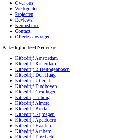
Over ons
Werkgebied
Projecten
Reviews
Kennisbank
Contact
Offerte aanvragen
Kitbedrijf in heel Nederland
Kitbedrijf
Amsterdam
Kitbedrijf
Rotterdam
Kitbedrijf
's-Hertogenbosch
Kitbedrijf
Den Haag
Kitbedrijf
Utrecht
Kitbedrijf
Eindhoven
Kitbedrijf
Groningen
Kitbedrijf
Tilburg
Kitbedrijf
Almere
Kitbedrijf
Breda
Kitbedrijf
Nijmegen
Kitbedrijf
Apeldoorn
Kitbedrijf
Haarlem
Kitbedrijf
Arnhem
Kitbedrijf
Enschede