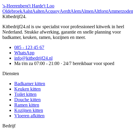
's-Heerenberg
't Harde
't Loo
Oldebroek
Aalst
Aalten
Acquoy
Aerdt
Alem
Almen
Altforst
Ammerzode
Kitbedrijf24
.
Kitbedrijf24.nl is uw specialist voor professioneel kitwerk in heel
Nederland. Strakke afwerking, garantie en snelle planning voor
badkamer, keuken, ramen, kozijnen en meer.
085 - 123 45 67
WhatsApp
info@kitbedrijf24.nl
Ma t/m za 07:00 - 21:00 · 24/7 bereikbaar voor spoed
Diensten
Badkamer kitten
Keuken kitten
Toilet kitten
Douche kitten
Ramen kitten
Kozijnen kitten
Vloeren afkitten
Bedrijf