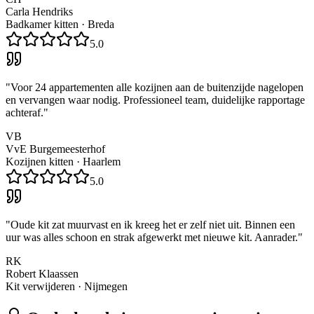
Carla Hendriks
Badkamer kitten
·
Breda
5.0
"
Voor 24 appartementen alle kozijnen aan de buitenzijde nagelopen
en vervangen waar nodig. Professioneel team, duidelijke rapportage
achteraf.
"
VB
VvE Burgemeesterhof
Kozijnen kitten
·
Haarlem
5.0
"
Oude kit zat muurvast en ik kreeg het er zelf niet uit. Binnen een
uur was alles schoon en strak afgewerkt met nieuwe kit. Aanrader.
"
RK
Robert Klaassen
Kit verwijderen
·
Nijmegen