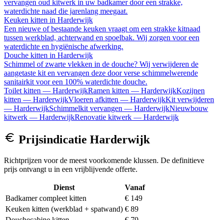
vervangen oud kitwerk in uw badkamer door een strakke,
waterdichte naad die jarenlang meegaat.
Keuken kitten
in
Harderwijk
Een nieuwe of bestaande keuken vraagt om een strakke kitnaad
tussen werkblad, achterwand en spoelbak. Wij zorgen voor een
waterdichte en hygiënische afwerking.
Douche kitten
in
Harderwijk
Schimmel of zwarte vlekken in de douche? Wij verwijderen de
aangetaste kit en vervangen deze door verse schimmelwerende
sanitairkit voor een 100% waterdichte douche.
Toilet kitten
—
Harderwijk
Ramen kitten
—
Harderwijk
Kozijnen
kitten
—
Harderwijk
Vloeren afkitten
—
Harderwijk
Kit verwijderen
—
Harderwijk
Schimmelkit vervangen
—
Harderwijk
Nieuwbouw
kitwerk
—
Harderwijk
Renovatie kitwerk
—
Harderwijk
Prijsindicatie
Harderwijk
Richtprijzen voor de meest voorkomende klussen. De definitieve
prijs ontvangt u in een vrijblijvende offerte.
Dienst
Vanaf
Badkamer compleet kitten
€ 149
Keuken kitten (werkblad + spatwand)
€ 89
Douchecabine kitten
€ 79