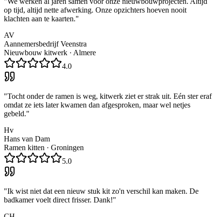
"
We werken al jaren samen voor onze nieuwbouwprojecten. Altijd
op tijd, altijd nette afwerking. Onze opzichters hoeven nooit
klachten aan te kaarten.
"
AV
Aannemersbedrijf Veenstra
Nieuwbouw kitwerk
·
Almere
4.0
"
Tocht onder de ramen is weg, kitwerk ziet er strak uit. Eén ster eraf
omdat ze iets later kwamen dan afgesproken, maar wel netjes
gebeld.
"
Hv
Hans van Dam
Ramen kitten
·
Groningen
5.0
"
Ik wist niet dat een nieuw stuk kit zo'n verschil kan maken. De
badkamer voelt direct frisser. Dank!
"
CH