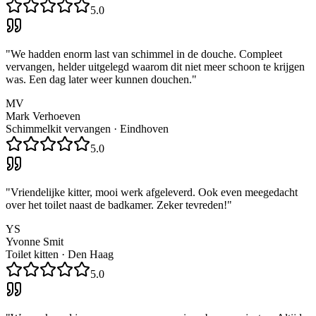
5.0
"
We hadden enorm last van schimmel in de douche. Compleet
vervangen, helder uitgelegd waarom dit niet meer schoon te krijgen
was. Een dag later weer kunnen douchen.
"
MV
Mark Verhoeven
Schimmelkit vervangen
·
Eindhoven
5.0
"
Vriendelijke kitter, mooi werk afgeleverd. Ook even meegedacht
over het toilet naast de badkamer. Zeker tevreden!
"
YS
Yvonne Smit
Toilet kitten
·
Den Haag
5.0