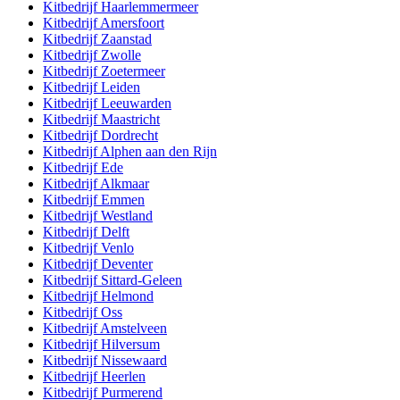
Kitbedrijf
Haarlemmermeer
Kitbedrijf
Amersfoort
Kitbedrijf
Zaanstad
Kitbedrijf
Zwolle
Kitbedrijf
Zoetermeer
Kitbedrijf
Leiden
Kitbedrijf
Leeuwarden
Kitbedrijf
Maastricht
Kitbedrijf
Dordrecht
Kitbedrijf
Alphen aan den Rijn
Kitbedrijf
Ede
Kitbedrijf
Alkmaar
Kitbedrijf
Emmen
Kitbedrijf
Westland
Kitbedrijf
Delft
Kitbedrijf
Venlo
Kitbedrijf
Deventer
Kitbedrijf
Sittard-Geleen
Kitbedrijf
Helmond
Kitbedrijf
Oss
Kitbedrijf
Amstelveen
Kitbedrijf
Hilversum
Kitbedrijf
Nissewaard
Kitbedrijf
Heerlen
Kitbedrijf
Purmerend