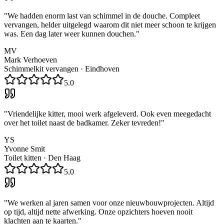
"
We hadden enorm last van schimmel in de douche. Compleet
vervangen, helder uitgelegd waarom dit niet meer schoon te krijgen
was. Een dag later weer kunnen douchen.
"
MV
Mark Verhoeven
Schimmelkit vervangen
·
Eindhoven
5.0
"
Vriendelijke kitter, mooi werk afgeleverd. Ook even meegedacht
over het toilet naast de badkamer. Zeker tevreden!
"
YS
Yvonne Smit
Toilet kitten
·
Den Haag
5.0
"
We werken al jaren samen voor onze nieuwbouwprojecten. Altijd
op tijd, altijd nette afwerking. Onze opzichters hoeven nooit
klachten aan te kaarten.
"