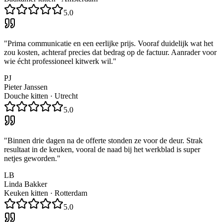
5.0
"
Prima communicatie en een eerlijke prijs. Vooraf duidelijk wat het
zou kosten, achteraf precies dat bedrag op de factuur. Aanrader voor
wie écht professioneel kitwerk wil.
"
PJ
Pieter Janssen
Douche kitten
·
Utrecht
5.0
"
Binnen drie dagen na de offerte stonden ze voor de deur. Strak
resultaat in de keuken, vooral de naad bij het werkblad is super
netjes geworden.
"
LB
Linda Bakker
Keuken kitten
·
Rotterdam
5.0