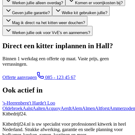
Werken jullie alleen overdag?
Komen er voorrijkosten bij?
Geven jullie garantie?
Welke kit gebruiken jullie?
Mag ik direct na het kitten weer douchen?
Werken jullie ook voor VvE's en aannemers?
Direct een kitter inplannen in
Hall
?
Binnen 1 werkdag een offerte op maat. Vaste prijs, geen
verrassingen.
Offerte aanvragen
085 - 123 45 67
Ook actief in
's-Heerenberg
't Harde
't Loo
Oldebroek
Aalst
Aalten
Acquoy
Aerdt
Alem
Almen
Altforst
Ammerzode
Kitbedrijf24
.
Kitbedrijf24.nl is uw specialist voor professioneel kitwerk in heel
Nederland. Strakke afwerking, garantie en snelle planning voor
badkamer, keuken, ramen, kozijnen en meer.