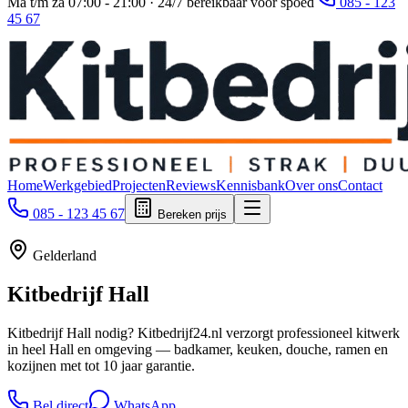
Ma t/m za 07:00 - 21:00 · 24/7 bereikbaar voor spoed
085 - 123
45 67
Home
Werkgebied
Projecten
Reviews
Kennisbank
Over ons
Contact
085 - 123 45 67
Bereken prijs
Gelderland
Kitbedrijf
Hall
Kitbedrijf Hall nodig? Kitbedrijf24.nl verzorgt professioneel kitwerk
in heel Hall en omgeving — badkamer, keuken, douche, ramen en
kozijnen met tot 10 jaar garantie.
Bel direct
WhatsApp