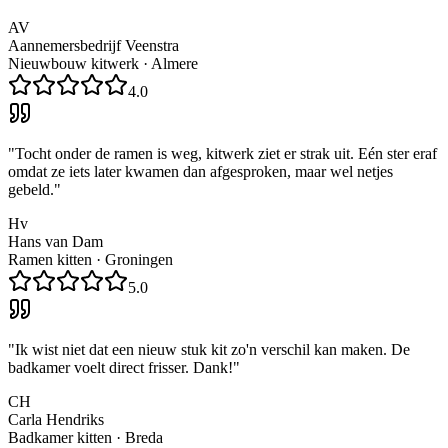
AV
Aannemersbedrijf Veenstra
Nieuwbouw kitwerk
·
Almere
4.0
"
Tocht onder de ramen is weg, kitwerk ziet er strak uit. Eén ster eraf
omdat ze iets later kwamen dan afgesproken, maar wel netjes
gebeld.
"
Hv
Hans van Dam
Ramen kitten
·
Groningen
5.0
"
Ik wist niet dat een nieuw stuk kit zo'n verschil kan maken. De
badkamer voelt direct frisser. Dank!
"
CH
Carla Hendriks
Badkamer kitten
·
Breda