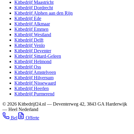
Kitbedrijf
Maastricht
Kitbedrijf
Dordrecht
Kitbedrijf
Alphen aan den Rijn
Kitbedrijf
Ede
Kitbedrijf
Alkmaar
Kitbedrijf
Emmen
Kitbedrijf
Westland
Kitbedrijf
Delft
Kitbedrijf
Venlo
Kitbedrijf
Deventer
Kitbedrijf
Sittard-Geleen
Kitbedrijf
Helmond
Kitbedrijf
Oss
Kitbedrijf
Amstelveen
Kitbedrijf
Hilversum
Kitbedrijf
Nissewaard
Kitbedrijf
Heerlen
Kitbedrijf
Purmerend
©
2026
Kitbedrijf24.nl
—
Deventerweg 42
,
3843 GA
Harderwijk
—
Heel Nederland
Bel
Offerte