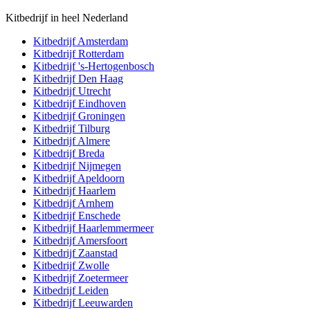
Kitbedrijf in heel Nederland
Kitbedrijf
Amsterdam
Kitbedrijf
Rotterdam
Kitbedrijf
's-Hertogenbosch
Kitbedrijf
Den Haag
Kitbedrijf
Utrecht
Kitbedrijf
Eindhoven
Kitbedrijf
Groningen
Kitbedrijf
Tilburg
Kitbedrijf
Almere
Kitbedrijf
Breda
Kitbedrijf
Nijmegen
Kitbedrijf
Apeldoorn
Kitbedrijf
Haarlem
Kitbedrijf
Arnhem
Kitbedrijf
Enschede
Kitbedrijf
Haarlemmermeer
Kitbedrijf
Amersfoort
Kitbedrijf
Zaanstad
Kitbedrijf
Zwolle
Kitbedrijf
Zoetermeer
Kitbedrijf
Leiden
Kitbedrijf
Leeuwarden