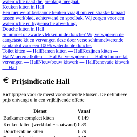
waterdichte naad die jarenlang meegaat.
Keuken kitten
in
Hall
Een nieuwe of bestaande keuken vraagt om een strakke kitnaad
tussen werkblad, achterwand en spoelbak. Wij zorgen voor een
waterdichte en hygiënische afwerking.
Douche kitten
in
Hall
Schimmel of zwarte vlekken in de douche? Wij verwijderen de
aangetaste kit en vervangen deze door verse schimmelwerende
sanitairkit voor een 100% waterdichte douche.
Toilet kitten
—
Hall
Ramen kitten
—
Hall
Kozijnen kitten
—
Hall
Vloeren afkitten
—
Hall
Kit verwijderen
—
Hall
Schimmelkit
vervangen
—
Hall
Nieuwbouw kitwerk
—
Hall
Renovatie kitwerk
—
Hall
Prijsindicatie
Hall
Richtprijzen voor de meest voorkomende klussen. De definitieve
prijs ontvangt u in een vrijblijvende offerte.
Dienst
Vanaf
Badkamer compleet kitten
€ 149
Keuken kitten (werkblad + spatwand)
€ 89
Douchecabine kitten
€ 79