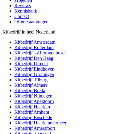
Projecten
Reviews
Kennisbank
Contact
Offerte aanvragen
Kitbedrijf in heel Nederland
Kitbedrijf
Amsterdam
Kitbedrijf
Rotterdam
Kitbedrijf
's-Hertogenbosch
Kitbedrijf
Den Haag
Kitbedrijf
Utrecht
Kitbedrijf
Eindhoven
Kitbedrijf
Groningen
Kitbedrijf
Tilburg
Kitbedrijf
Almere
Kitbedrijf
Breda
Kitbedrijf
Nijmegen
Kitbedrijf
Apeldoorn
Kitbedrijf
Haarlem
Kitbedrijf
Arnhem
Kitbedrijf
Enschede
Kitbedrijf
Haarlemmermeer
Kitbedrijf
Amersfoort
Kitbedrijf
Zaanstad