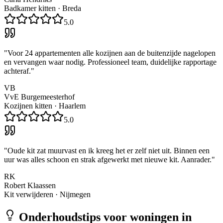
Badkamer kitten
·
Breda
5.0
"
Voor 24 appartementen alle kozijnen aan de buitenzijde nagelopen
en vervangen waar nodig. Professioneel team, duidelijke rapportage
achteraf.
"
VB
VvE Burgemeesterhof
Kozijnen kitten
·
Haarlem
5.0
"
Oude kit zat muurvast en ik kreeg het er zelf niet uit. Binnen een
uur was alles schoon en strak afgewerkt met nieuwe kit. Aanrader.
"
RK
Robert Klaassen
Kit verwijderen
·
Nijmegen
Onderhoudstips voor woningen in