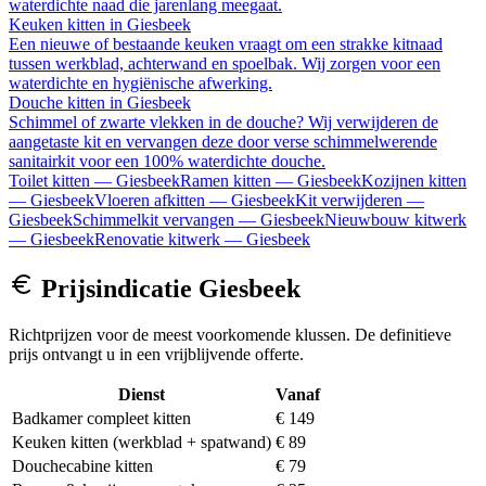
waterdichte naad die jarenlang meegaat.
Keuken kitten
in
Giesbeek
Een nieuwe of bestaande keuken vraagt om een strakke kitnaad
tussen werkblad, achterwand en spoelbak. Wij zorgen voor een
waterdichte en hygiënische afwerking.
Douche kitten
in
Giesbeek
Schimmel of zwarte vlekken in de douche? Wij verwijderen de
aangetaste kit en vervangen deze door verse schimmelwerende
sanitairkit voor een 100% waterdichte douche.
Toilet kitten
—
Giesbeek
Ramen kitten
—
Giesbeek
Kozijnen kitten
—
Giesbeek
Vloeren afkitten
—
Giesbeek
Kit verwijderen
—
Giesbeek
Schimmelkit vervangen
—
Giesbeek
Nieuwbouw kitwerk
—
Giesbeek
Renovatie kitwerk
—
Giesbeek
Prijsindicatie
Giesbeek
Richtprijzen voor de meest voorkomende klussen. De definitieve
prijs ontvangt u in een vrijblijvende offerte.
Dienst
Vanaf
Badkamer compleet kitten
€ 149
Keuken kitten (werkblad + spatwand)
€ 89
Douchecabine kitten
€ 79