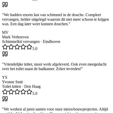
"
We hadden enorm last van schimmel in de douche. Compleet
vervangen, helder uitgelegd waarom dit niet meer schoon te krijgen
was. Een dag later weer kunnen douchen.
"
MV
Mark Verhoeven
Schimmelkit vervangen
·
Eindhoven
5.0
"
Vriendelijke kitter, mooi werk afgeleverd. Ook even meegedacht
over het toilet naast de badkamer. Zeker tevreden!
"
YS
Yvonne Smit
Toilet kitten
·
Den Haag
5.0
"
We werken al jaren samen voor onze nieuwbouwprojecten. Altijd