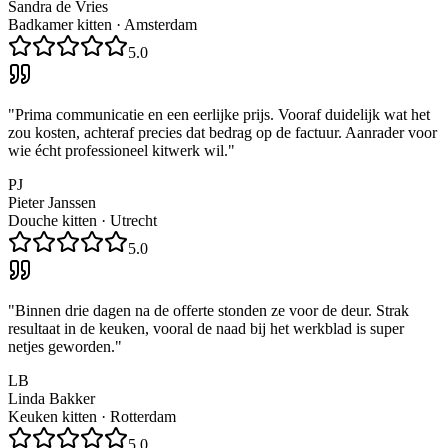
Sandra de Vries
Badkamer kitten
·
Amsterdam
5.0
"
Prima communicatie en een eerlijke prijs. Vooraf duidelijk wat het
zou kosten, achteraf precies dat bedrag op de factuur. Aanrader voor
wie écht professioneel kitwerk wil.
"
PJ
Pieter Janssen
Douche kitten
·
Utrecht
5.0
"
Binnen drie dagen na de offerte stonden ze voor de deur. Strak
resultaat in de keuken, vooral de naad bij het werkblad is super
netjes geworden.
"
LB
Linda Bakker
Keuken kitten
·
Rotterdam
5.0