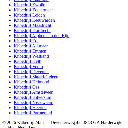
Kitbedrijf
Zwolle
Kitbedrijf
Zoetermeer
Kitbedrijf
Leiden
Kitbedrijf
Leeuwarden
Kitbedrijf
Maastricht
Kitbedrijf
Dordrecht
Kitbedrijf
Alphen aan den Rijn
Kitbedrijf
Ede
Kitbedrijf
Alkmaar
Kitbedrijf
Emmen
Kitbedrijf
Westland
Kitbedrijf
Delft
Kitbedrijf
Venlo
Kitbedrijf
Deventer
Kitbedrijf
Sittard-Geleen
Kitbedrijf
Helmond
Kitbedrijf
Oss
Kitbedrijf
Amstelveen
Kitbedrijf
Hilversum
Kitbedrijf
Nissewaard
Kitbedrijf
Heerlen
Kitbedrijf
Purmerend
©
2026
Kitbedrijf24.nl
—
Deventerweg 42
,
3843 GA
Harderwijk
—
Heel Nederland