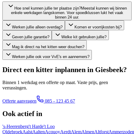
Hoe snel kunnen jullie ter plaatse zijn?
Meestal kunnen wij binnen
enkele werkdagen langskomen. Voor spoedklussen lukt het vaak
binnen 24 uur.
Werken jullie alleen overdag?
Komen er voorrijkosten bij?
Geven jullie garantie?
Welke kit gebruiken jullie?
Mag ik direct na het kitten weer douchen?
Werken jullie ook voor VvE's en aannemers?
Direct een kitter inplannen in
Giesbeek
?
Binnen 1 werkdag een offerte op maat. Vaste prijs, geen
verrassingen.
Offerte aanvragen
085 - 123 45 67
Ook actief in
's-Heerenberg
't Harde
't Loo
Oldebroek
Aalst
Aalten
Acquoy
Aerdt
Alem
Almen
Altforst
Ammerzode