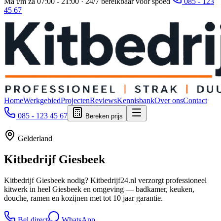
Ma t/m za 07:00 - 21:00 · 24/7 bereikbaar voor spoed
085 - 123
45 67
Home
Werkgebied
Projecten
Reviews
Kennisbank
Over ons
Contact
085 - 123 45 67
Bereken prijs
Gelderland
Kitbedrijf
Giesbeek
Kitbedrijf Giesbeek nodig? Kitbedrijf24.nl verzorgt professioneel
kitwerk in heel Giesbeek en omgeving — badkamer, keuken,
douche, ramen en kozijnen met tot 10 jaar garantie.
Bel direct
WhatsApp