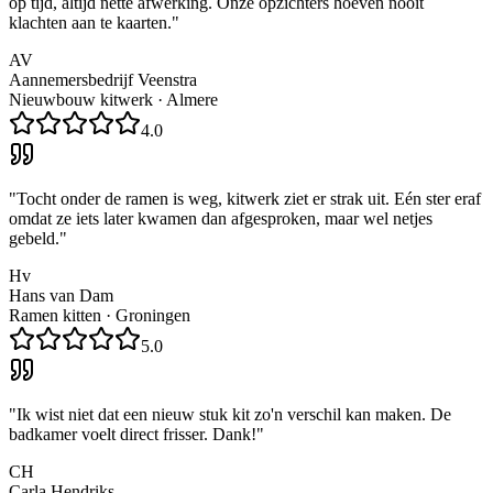
op tijd, altijd nette afwerking. Onze opzichters hoeven nooit
klachten aan te kaarten.
"
AV
Aannemersbedrijf Veenstra
Nieuwbouw kitwerk
·
Almere
4.0
"
Tocht onder de ramen is weg, kitwerk ziet er strak uit. Eén ster eraf
omdat ze iets later kwamen dan afgesproken, maar wel netjes
gebeld.
"
Hv
Hans van Dam
Ramen kitten
·
Groningen
5.0
"
Ik wist niet dat een nieuw stuk kit zo'n verschil kan maken. De
badkamer voelt direct frisser. Dank!
"
CH
Carla Hendriks