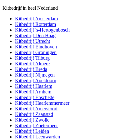
Kitbedrijf in heel Nederland
Kitbedrijf
Amsterdam
Kitbedrijf
Rotterdam
Kitbedrijf
's-Hertogenbosch
Kitbedrijf
Den Haag
Kitbedrijf
Utrecht
Kitbedrijf
Eindhoven
Kitbedrijf
Groningen
Kitbedrijf
Tilburg
Kitbedrijf
Almere
Kitbedrijf
Breda
Kitbedrijf
Nijmegen
Kitbedrijf
Apeldoorn
Kitbedrijf
Haarlem
Kitbedrijf
Arnhem
Kitbedrijf
Enschede
Kitbedrijf
Haarlemmermeer
Kitbedrijf
Amersfoort
Kitbedrijf
Zaanstad
Kitbedrijf
Zwolle
Kitbedrijf
Zoetermeer
Kitbedrijf
Leiden
Kitbedrijf
Leeuwarden