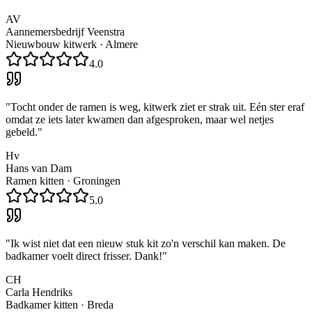
AV
Aannemersbedrijf Veenstra
Nieuwbouw kitwerk
·
Almere
4.0
"
Tocht onder de ramen is weg, kitwerk ziet er strak uit. Eén ster eraf
omdat ze iets later kwamen dan afgesproken, maar wel netjes
gebeld.
"
Hv
Hans van Dam
Ramen kitten
·
Groningen
5.0
"
Ik wist niet dat een nieuw stuk kit zo'n verschil kan maken. De
badkamer voelt direct frisser. Dank!
"
CH
Carla Hendriks
Badkamer kitten
·
Breda