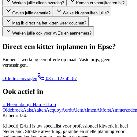
Werken jullie alleen overdag?
Komen er voorrijkosten bij?
Geven jullie garantie?
Welke kit gebruiken jullie?
Mag ik direct na het kitten weer douchen?
Werken jullie ook voor VvE's en aannemers?
Direct een kitter inplannen in
Epse
?
Binnen 1 werkdag een offerte op maat. Vaste prijs, geen
verrassingen.
Offerte aanvragen
085 - 123 45 67
Ook actief in
's-Heerenberg
't Harde
't Loo
Oldebroek
Aalst
Aalten
Acquoy
Aerdt
Alem
Almen
Altforst
Ammerzode
Kitbedrijf24
.
Kitbedrijf24.nl is uw specialist voor professioneel kitwerk in heel
Nederland. Strakke afwerking, garantie en snelle planning voor
badkamer, keuken, ramen, kozijnen en meer.