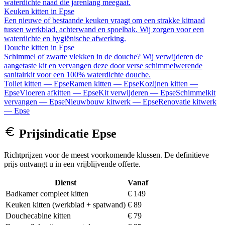
waterdichte naad die jarenlang meegaat.
Keuken kitten
in
Epse
Een nieuwe of bestaande keuken vraagt om een strakke kitnaad
tussen werkblad, achterwand en spoelbak. Wij zorgen voor een
waterdichte en hygiënische afwerking.
Douche kitten
in
Epse
Schimmel of zwarte vlekken in de douche? Wij verwijderen de
aangetaste kit en vervangen deze door verse schimmelwerende
sanitairkit voor een 100% waterdichte douche.
Toilet kitten
—
Epse
Ramen kitten
—
Epse
Kozijnen kitten
—
Epse
Vloeren afkitten
—
Epse
Kit verwijderen
—
Epse
Schimmelkit
vervangen
—
Epse
Nieuwbouw kitwerk
—
Epse
Renovatie kitwerk
—
Epse
Prijsindicatie
Epse
Richtprijzen voor de meest voorkomende klussen. De definitieve
prijs ontvangt u in een vrijblijvende offerte.
Dienst
Vanaf
Badkamer compleet kitten
€ 149
Keuken kitten (werkblad + spatwand)
€ 89
Douchecabine kitten
€ 79