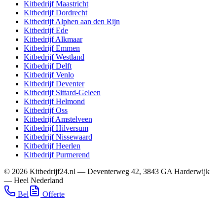
Kitbedrijf
Maastricht
Kitbedrijf
Dordrecht
Kitbedrijf
Alphen aan den Rijn
Kitbedrijf
Ede
Kitbedrijf
Alkmaar
Kitbedrijf
Emmen
Kitbedrijf
Westland
Kitbedrijf
Delft
Kitbedrijf
Venlo
Kitbedrijf
Deventer
Kitbedrijf
Sittard-Geleen
Kitbedrijf
Helmond
Kitbedrijf
Oss
Kitbedrijf
Amstelveen
Kitbedrijf
Hilversum
Kitbedrijf
Nissewaard
Kitbedrijf
Heerlen
Kitbedrijf
Purmerend
©
2026
Kitbedrijf24.nl
—
Deventerweg 42
,
3843 GA
Harderwijk
—
Heel Nederland
Bel
Offerte