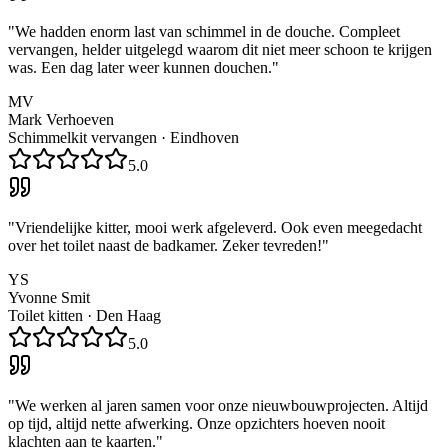
"
We hadden enorm last van schimmel in de douche. Compleet
vervangen, helder uitgelegd waarom dit niet meer schoon te krijgen
was. Een dag later weer kunnen douchen.
"
MV
Mark Verhoeven
Schimmelkit vervangen
·
Eindhoven
5.0
"
Vriendelijke kitter, mooi werk afgeleverd. Ook even meegedacht
over het toilet naast de badkamer. Zeker tevreden!
"
YS
Yvonne Smit
Toilet kitten
·
Den Haag
5.0
"
We werken al jaren samen voor onze nieuwbouwprojecten. Altijd
op tijd, altijd nette afwerking. Onze opzichters hoeven nooit
klachten aan te kaarten.
"