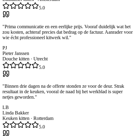
5.0
"
Prima communicatie en een eerlijke prijs. Vooraf duidelijk wat het
zou kosten, achteraf precies dat bedrag op de factuur. Aanrader voor
wie écht professioneel kitwerk wil.
"
PJ
Pieter Janssen
Douche kitten
·
Utrecht
5.0
"
Binnen drie dagen na de offerte stonden ze voor de deur. Strak
resultaat in de keuken, vooral de naad bij het werkblad is super
netjes geworden.
"
LB
Linda Bakker
Keuken kitten
·
Rotterdam
5.0