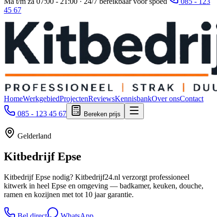
Ma t/m za 07:00 - 21:00 · 24/7 bereikbaar voor spoed
085 - 123
45 67
Home
Werkgebied
Projecten
Reviews
Kennisbank
Over ons
Contact
085 - 123 45 67
Bereken prijs
Gelderland
Kitbedrijf
Epse
Kitbedrijf Epse nodig? Kitbedrijf24.nl verzorgt professioneel
kitwerk in heel Epse en omgeving — badkamer, keuken, douche,
ramen en kozijnen met tot 10 jaar garantie.
Bel direct
WhatsApp